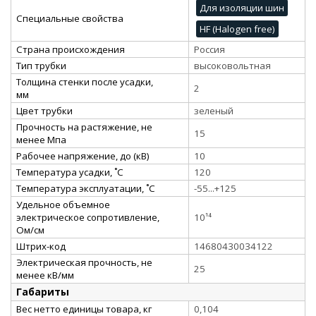
Для изоляции шин
Специальные свойства
HF (Halogen free)
Страна происхождения
Россия
Тип трубки
высоковольтная
Толщина стенки после усадки,
2
мм
Цвет трубки
зеленый
Прочность на растяжение, не
15
менее Мпа
Рабочее напряжение, до (кВ)
10
Температура усадки, ˚С
120
Температура эксплуатации, ˚С
-55...+125
Удельное объемное
электрическое сопротивление,
10¹⁴
Ом/см
Штрих-код
14680430034122
Электрическая прочность, не
25
менее кВ/мм
Габариты
Вес нетто единицы товара, кг
0,104