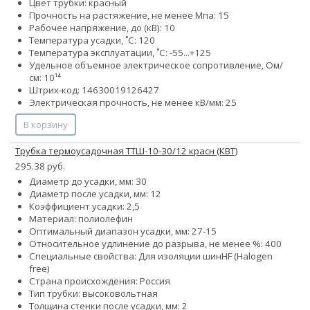
Цвет трубки: красный
Прочность на растяжение, не менее Мпа: 15
Рабочее напряжение, до (кВ): 10
Температура усадки, ˚С: 120
Температура эксплуатации, ˚С: -55...+125
Удельное объемное электрическое сопротивление, Ом/
см: 10¹⁴
Штрих-код: 14630019126427
Электрическая прочность, не менее кВ/мм: 25
В корзину
Трубка термоусадочная ТТШ-10-30/12 красн (КВТ)
295.38 руб.
Диаметр до усадки, мм: 30
Диаметр после усадки, мм: 12
Коэффициент усадки: 2,5
Материал: полиолефин
Оптимальный диапазон усадки, мм: 27-15
Относительное удлинение до разрыва, не менее %: 400
Специальные свойства:
Для изоляции шин
HF (Halogen
free)
Страна происхождения: Россия
Тип трубки: высоковольтная
Толщина стенки после усадки, мм: 2