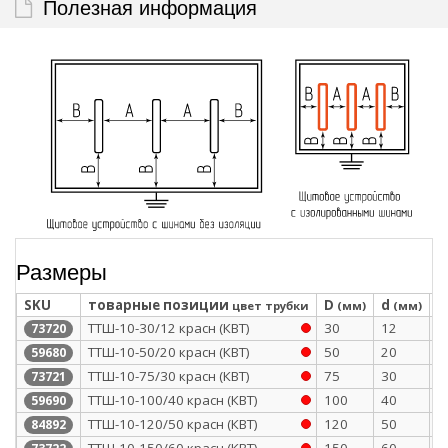
Полезная информация
Размеры
SKU
товарные позиции
D
d
S
цвет трубки
(мм)
(мм)
ТТШ-10-30/12 красн (КВТ)
30
12
2
73720
ТТШ-10-50/20 красн (КВТ)
50
20
2
59680
ТТШ-10-75/30 красн (КВТ)
75
30
2
73721
ТТШ-10-100/40 красн (КВТ)
100
40
2
59690
ТТШ-10-120/50 красн (КВТ)
120
50
2
84892
ТТШ-10-150/60 красн (КВТ)
150
60
2