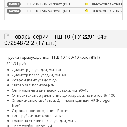
ТТШ-10-120/50 желт (КВТ)
высоковольтная
84903
ТТШ-10-150/60 желт (КВТ)
высоковольтная
84904
Товары серии ТТШ-10 (ТУ 2291-049-
97284872-2 (17 шт.)
Трубка термоусадочная ТТШ-10-100/40 красн (КВТ)
891.91 руб.
Диаметр до усадки, мм: 100
Диаметр после усадки, мм: 40
Коэффициент усадки: 2,5
Материал: полиолефин
Оптимальный диапазон усадки, мм: 90-48
Относительное удлинение до разрыва, не менее %: 400
Специальные свойства:
Для изоляции шин
HF (Halogen
free)
Страна происхождения: Россия
Тип трубки: высоковольтная
Толщина стенки после усадки, мм: 2
Цвет трубки: красный