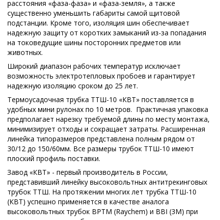
расстояния «фаза-фаза» и «фаза-земля», а также
существенно уменьшить габариты самой щитовой
подстанции. Кроме того, изоляция шин обеспечивает
надежную защиту от коротких замыканий из-за попадания
на токоведущие шины посторонних предметов или
животных.
Широкий диапазон рабочих температур исключает
возможность электротепловых пробоев и гарантирует
надежную изоляцию сроком до 25 лет.
Термоусадочная трубка ТТШ-10 «КВТ» поставляется в
удобных мини рулонах по 10 метров. Практичная упаковка
предполагает нарезку требуемой длины по месту монтажа,
минимизирует отходы и сокращает затраты. Расширенная
линейка типоразмеров представлена полным рядом от
30/12 до 150/60мм. Все размеры трубок ТТШ-10 имеют
плоский профиль поставки.
Завод «КВТ» - первый производитель в России,
представивший линейку высоковольтных антитрекинговых
трубок ТТШ. На протяжении многих лет трубка ТТШ-10
(КВТ) успешно применяется в качестве аналога
высоковольтных трубок BPTM (Raychem) и BBI (3M) при