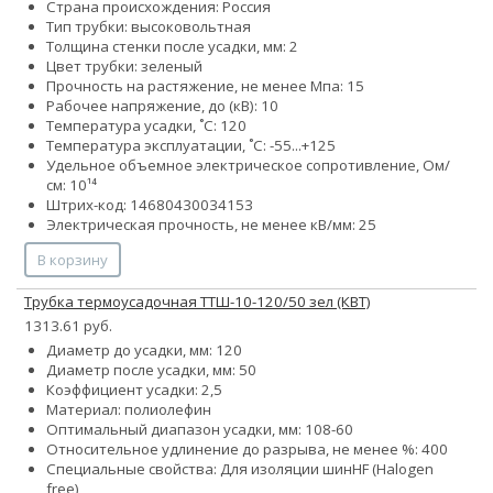
Страна происхождения: Россия
Тип трубки: высоковольтная
Толщина стенки после усадки, мм: 2
Цвет трубки: зеленый
Прочность на растяжение, не менее Мпа: 15
Рабочее напряжение, до (кВ): 10
Температура усадки, ˚С: 120
Температура эксплуатации, ˚С: -55...+125
Удельное объемное электрическое сопротивление, Ом/
см: 10¹⁴
Штрих-код: 14680430034153
Электрическая прочность, не менее кВ/мм: 25
В корзину
Трубка термоусадочная ТТШ-10-120/50 зел (КВТ)
1313.61 руб.
Диаметр до усадки, мм: 120
Диаметр после усадки, мм: 50
Коэффициент усадки: 2,5
Материал: полиолефин
Оптимальный диапазон усадки, мм: 108-60
Относительное удлинение до разрыва, не менее %: 400
Специальные свойства:
Для изоляции шин
HF (Halogen
free)