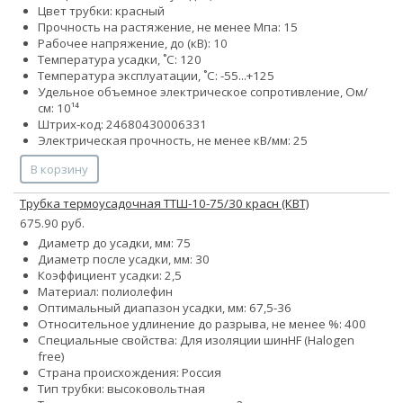
Цвет трубки: красный
Прочность на растяжение, не менее Мпа: 15
Рабочее напряжение, до (кВ): 10
Температура усадки, ˚С: 120
Температура эксплуатации, ˚С: -55...+125
Удельное объемное электрическое сопротивление, Ом/
см: 10¹⁴
Штрих-код: 24680430006331
Электрическая прочность, не менее кВ/мм: 25
В корзину
Трубка термоусадочная ТТШ-10-75/30 красн (КВТ)
675.90 руб.
Диаметр до усадки, мм: 75
Диаметр после усадки, мм: 30
Коэффициент усадки: 2,5
Материал: полиолефин
Оптимальный диапазон усадки, мм: 67,5-36
Относительное удлинение до разрыва, не менее %: 400
Специальные свойства:
Для изоляции шин
HF (Halogen
free)
Страна происхождения: Россия
Тип трубки: высоковольтная