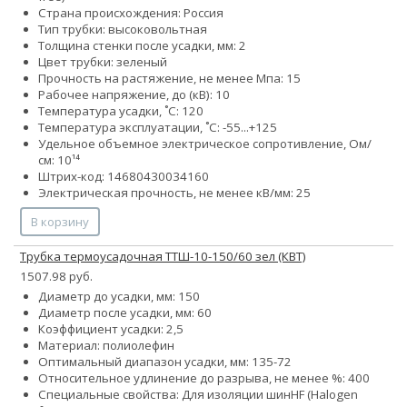
Страна происхождения: Россия
Тип трубки: высоковольтная
Толщина стенки после усадки, мм: 2
Цвет трубки: зеленый
Прочность на растяжение, не менее Мпа: 15
Рабочее напряжение, до (кВ): 10
Температура усадки, ˚С: 120
Температура эксплуатации, ˚С: -55...+125
Удельное объемное электрическое сопротивление, Ом/
см: 10¹⁴
Штрих-код: 14680430034160
Электрическая прочность, не менее кВ/мм: 25
В корзину
Трубка термоусадочная ТТШ-10-150/60 зел (КВТ)
1507.98 руб.
Диаметр до усадки, мм: 150
Диаметр после усадки, мм: 60
Коэффициент усадки: 2,5
Материал: полиолефин
Оптимальный диапазон усадки, мм: 135-72
Относительное удлинение до разрыва, не менее %: 400
Специальные свойства:
Для изоляции шин
HF (Halogen