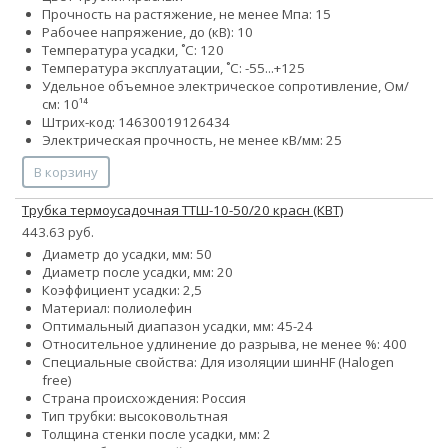
Прочность на растяжение, не менее Мпа: 15
Рабочее напряжение, до (кВ): 10
Температура усадки, ˚С: 120
Температура эксплуатации, ˚С: -55...+125
Удельное объемное электрическое сопротивление, Ом/
см: 10¹⁴
Штрих-код: 14630019126434
Электрическая прочность, не менее кВ/мм: 25
В корзину
Трубка термоусадочная ТТШ-10-50/20 красн (КВТ)
443.63 руб.
Диаметр до усадки, мм: 50
Диаметр после усадки, мм: 20
Коэффициент усадки: 2,5
Материал: полиолефин
Оптимальный диапазон усадки, мм: 45-24
Относительное удлинение до разрыва, не менее %: 400
Специальные свойства:
Для изоляции шин
HF (Halogen
free)
Страна происхождения: Россия
Тип трубки: высоковольтная
Толщина стенки после усадки, мм: 2