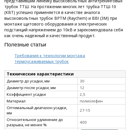
представивший линейку высоковольтных антитрекинговых
трубок ТТШ. На протяжении многих лет трубка ТТШ-10
(КВТ) успешно применяется в качестве аналога
высоковольтных трубок BPTM (Raychem) и BBI (3M) при
монтаже щитового оборудования и электрических
подстанций напряжением до 10кВ и зарекомендовала себя
как очень надежный и качественный продукт.
Полезные статьи
Требования к технологии монтажа
термоусаживаемых трубок
Технические характеристики
Диаметр до усадки, мм
30
Диаметр после усадки, мм
12
Коэффициент усадки
2,5
Материал
полиолефин
Оптимальный диапазон усадки,
27-15
мм
Относительное удлинение до
400
разрыва, не менее %