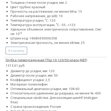
Толщина стенки после усадки, мм: 2
Цвет трубки: красный
Прочность на растяжение, не менее Мпа: 15
Рабочее напряжение, до (кВ): 10
Температура усадки, ˚С: 120
Температура эксплуатации, ˚С: -55...+125
Удельное объемное электрическое сопротивление, Ом/
см: 10¹⁴
Штрих-код: 14680430006358
Электрическая прочность, не менее кВ/мм: 25
В корзину
Трубка термоусадочная ТТШ-10-120/50 красн (КВТ)
1313.61 руб.
Диаметр до усадки, мм: 120
Диаметр после усадки, мм: 50
Коэффициент усадки: 2,5
Материал: полиолефин
Оптимальный диапазон усадки, мм: 108-60
Относительное удлинение до разрыва, не менее %: 400
Специальные свойства:
Для изоляции шин
HF (Halogen
free)
Страна происхождения: Россия
Тип трубки: высоковольтная