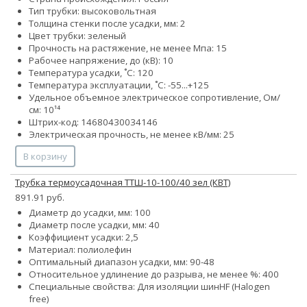
Тип трубки: высоковольтная
Толщина стенки после усадки, мм: 2
Цвет трубки: зеленый
Прочность на растяжение, не менее Мпа: 15
Рабочее напряжение, до (кВ): 10
Температура усадки, ˚С: 120
Температура эксплуатации, ˚С: -55...+125
Удельное объемное электрическое сопротивление, Ом/
см: 10¹⁴
Штрих-код: 14680430034146
Электрическая прочность, не менее кВ/мм: 25
В корзину
Трубка термоусадочная ТТШ-10-100/40 зел (КВТ)
891.91 руб.
Диаметр до усадки, мм: 100
Диаметр после усадки, мм: 40
Коэффициент усадки: 2,5
Материал: полиолефин
Оптимальный диапазон усадки, мм: 90-48
Относительное удлинение до разрыва, не менее %: 400
Специальные свойства:
Для изоляции шин
HF (Halogen
free)