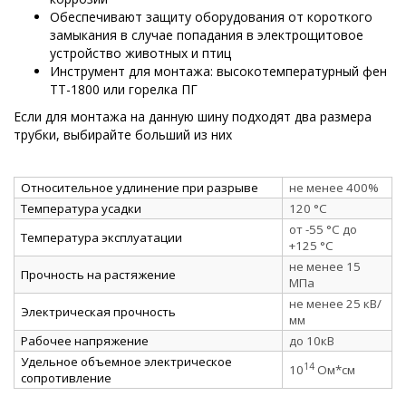
Обеспечивают защиту оборудования от короткого
замыкания в случае попадания в электрощитовое
устройство животных и птиц
Инструмент для монтажа: высокотемпературный фен
ТТ-1800 или горелка ПГ
Если для монтажа на данную шину подходят два размера
трубки, выбирайте больший из них
Относительное удлинение при разрыве
не менее 400%
Температура усадки
120 °C
от -55 °C до
Температура эксплуатации
+125 °C
не менее 15
Прочность на растяжение
МПа
не менее 25 кВ/
Электрическая прочность
мм
Рабочее напряжение
до 10кВ
Удельное объемное электрическое
14
10
Ом*см
сопротивление