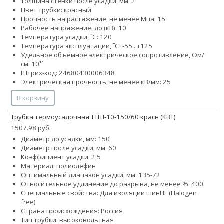
Толщина стенки после усадки, мм: 2
Цвет трубки: красный
Прочность на растяжение, не менее Мпа: 15
Рабочее напряжение, до (кВ): 10
Температура усадки, ˚С: 120
Температура эксплуатации, ˚С: -55...+125
Удельное объемное электрическое сопротивление, Ом/
см: 10¹⁴
Штрих-код: 24680430006348
Электрическая прочность, не менее кВ/мм: 25
В корзину
Трубка термоусадочная ТТШ-10-150/60 красн (КВТ)
1507.98 руб.
Диаметр до усадки, мм: 150
Диаметр после усадки, мм: 60
Коэффициент усадки: 2,5
Материал: полиолефин
Оптимальный диапазон усадки, мм: 135-72
Относительное удлинение до разрыва, не менее %: 400
Специальные свойства:
Для изоляции шин
HF (Halogen
free)
Страна происхождения: Россия
Тип трубки: высоковольтная