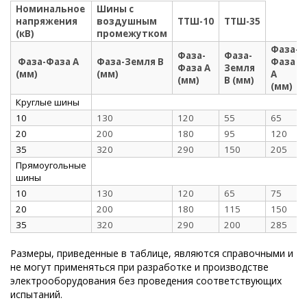
Номинальное
Шины с
напряжения
воздушным
ТТШ-10
ТТШ-35
(кВ)
промежутком
Фаза-
Фаза-
Фаза-
Фаза-Фаза А
Фаза-Земля В
Фаза
Фаза А
Земля
(мм)
(мм)
А
(мм)
В (мм)
(мм)
Круглые шины
10
130
120
55
65
20
200
180
95
120
35
320
290
150
205
Прямоугольные
шины
10
130
120
65
75
20
200
180
115
150
35
320
290
200
285
Размеры, приведенные в таблице, являются справочными и
не могут применяться при разработке и производстве
электрооборудования без проведения соответствующих
испытаний.