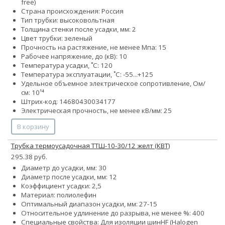
free)
Страна происхождения: Россия
Тип трубки: высоковольтная
Толщина стенки после усадки, мм: 2
Цвет трубки: зеленый
Прочность на растяжение, не менее Мпа: 15
Рабочее напряжение, до (кВ): 10
Температура усадки, ˚С: 120
Температура эксплуатации, ˚С: -55...+125
Удельное объемное электрическое сопротивление, Ом/
см: 10¹⁴
Штрих-код: 14680430034177
Электрическая прочность, не менее кВ/мм: 25
В корзину
Трубка термоусадочная ТТШ-10-30/12 желт (КВТ)
295.38 руб.
Диаметр до усадки, мм: 30
Диаметр после усадки, мм: 12
Коэффициент усадки: 2,5
Материал: полиолефин
Оптимальный диапазон усадки, мм: 27-15
Относительное удлинение до разрыва, не менее %: 400
Специальные свойства:
Для изоляции шин
HF (Halogen