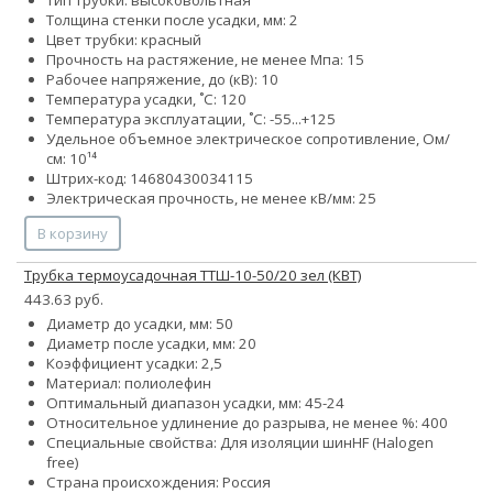
Толщина стенки после усадки, мм: 2
Цвет трубки: красный
Прочность на растяжение, не менее Мпа: 15
Рабочее напряжение, до (кВ): 10
Температура усадки, ˚С: 120
Температура эксплуатации, ˚С: -55...+125
Удельное объемное электрическое сопротивление, Ом/
см: 10¹⁴
Штрих-код: 14680430034115
Электрическая прочность, не менее кВ/мм: 25
В корзину
Трубка термоусадочная ТТШ-10-50/20 зел (КВТ)
443.63 руб.
Диаметр до усадки, мм: 50
Диаметр после усадки, мм: 20
Коэффициент усадки: 2,5
Материал: полиолефин
Оптимальный диапазон усадки, мм: 45-24
Относительное удлинение до разрыва, не менее %: 400
Специальные свойства:
Для изоляции шин
HF (Halogen
free)
Страна происхождения: Россия