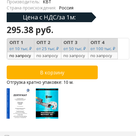
Производитель:
КВТ
Страна происхождения:
Россия
Цена с НДС/за 1м:
295.38 руб.
ОПТ 1
ОПТ 2
ОПТ 3
ОПТ 4
от 10 тыс. ₽
от 25 тыс. ₽
от 50 тыс. ₽
от 100 тыс. ₽
по запросу
по запросу
по запросу
по запросу
Отгрузка кратно упаковке: 10 м.