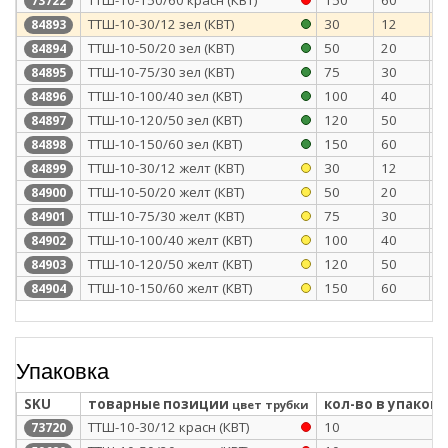
73722
ТТШ-10-30/12 зел (КВТ)
30
12
2
84893
ТТШ-10-50/20 зел (КВТ)
50
20
2
84894
ТТШ-10-75/30 зел (КВТ)
75
30
2
84895
ТТШ-10-100/40 зел (КВТ)
100
40
2
84896
ТТШ-10-120/50 зел (КВТ)
120
50
2
84897
ТТШ-10-150/60 зел (КВТ)
150
60
2
84898
ТТШ-10-30/12 желт (КВТ)
30
12
2
84899
ТТШ-10-50/20 желт (КВТ)
50
20
2
84900
ТТШ-10-75/30 желт (КВТ)
75
30
2
84901
ТТШ-10-100/40 желт (КВТ)
100
40
2
84902
ТТШ-10-120/50 желт (КВТ)
120
50
2
84903
ТТШ-10-150/60 желт (КВТ)
150
60
2
84904
Упаковка
SKU
товарные позиции
кол-во в упаковк
цвет трубки
ТТШ-10-30/12 красн (КВТ)
10
73720