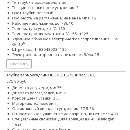
Тип трубки: высоковольтная
Толщина стенки после усадки, мм: 2
Цвет трубки: зеленый
Прочность на растяжение, не менее Мпа: 15
Рабочее напряжение, до (кВ): 10
Температура усадки, ˚С: 120
Температура эксплуатации, ˚С: -55...+125
Удельное объемное электрическое сопротивление, Ом/
см: 10¹⁴
Штрих-код: 14680430034139
Электрическая прочность, не менее кВ/мм: 25
В корзину
Трубка термоусадочная ТТШ-10-75/30 зел (КВТ)
675.90 руб.
Диаметр до усадки, мм: 75
Диаметр после усадки, мм: 30
Коэффициент усадки: 2,5
Материал: полиолефин
Оптимальный диапазон усадки, мм: 67,5-36
Относительное удлинение до разрыва, не менее %: 400
Специальные свойства:
Для изоляции шин
HF (Halogen
free)
Страна происхождения: Россия