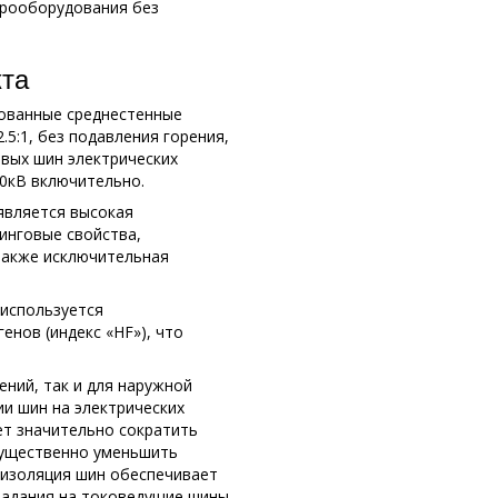
трооборудования без
кта
рованные среднестенные
5:1, без подавления горения,
вых шин электрических
0кВ включительно.
является высокая
инговые свойства,
также исключительная
используется
нов (индекс «HF»), что
ний, так и для наружной
и шин на электрических
ет значительно сократить
 существенно уменьшить
 изоляция шин обеспечивает
падания на токоведущие шины