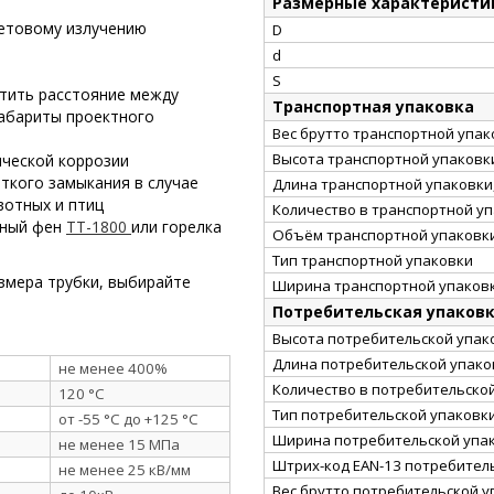
Размерные характеристи
летовому излучению
D
d
S
тить расстояние между
Транспортная упаковка
абариты проектного
Вес брутто транспортной упако
Высота транспортной упаковки
ческой коррозии
ткого замыкания в случае
Длина транспортной упаковки,
вотных и птиц
Количество в транспортной у
рный фен
ТТ-1800
или горелка
Объём транспортной упаковки
Тип транспортной упаковки
змера трубки, выбирайте
Ширина транспортной упаковк
Потребительская упаков
Высота потребительской упако
Длина потребительской упаков
не менее 400%
Количество в потребительско
120 °C
Тип потребительской упаковк
от -55 °C до +125 °C
Ширина потребительской упак
не менее 15 МПа
Штрих-код EAN-13 потребител
не менее 25 кВ/мм
Вес брутто потребительской уп