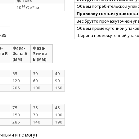
до 10кВ
Объём потребительской упако
14
10
Ом*см
Промежуточная упаковка
Вес брутто промежуточной упа
Объём промежуточной упаковк
Ширина промежуточной упако
-35
а-
Фаза-
Фаза-
ля В
Фаза А
Земля
(мм)
В (мм)
65
30
40
120
60
90
205
100
160
75
35
45
150
70
100
285
140
190
чными и не могут