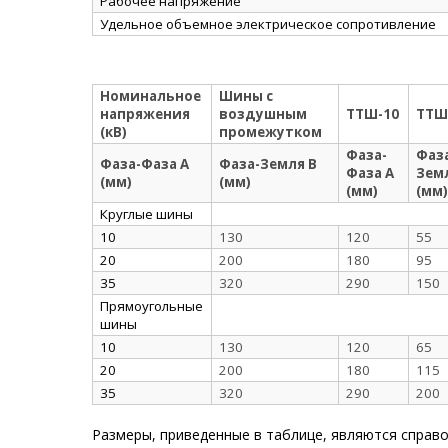
Рабочее напряжение
Удельное объемное электрическое сопротивление
Номинальное
Шины с
напряжения
воздушным
ТТШ-10
ТТШ
(кВ)
промежутком
Фаза-
Фаз
Фаза-Фаза А
Фаза-Земля В
Фаза А
Зем
(мм)
(мм)
(мм)
(мм)
Круглые шины
10
130
120
55
20
200
180
95
35
320
290
150
Прямоугольные
шины
10
130
120
65
20
200
180
115
35
320
290
200
Размеры, приведенные в таблице, являются справо