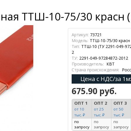
ная ТТШ-10-75/30 красн (
Артикул:
73721
Модель:
ТТШ-10-75/30 красн
Тип:
ТТШ-10 (ТУ 2291-049-97
2
ТУ:
2291-049-97284872-2012
Производитель:
КВТ
Страна происхождения:
Росс
Цена с НДС/за 1м
675.90 руб.
ОПТ 1
ОПТ 2
ОПТ 3
от 10
от 25
от 50
тыс. ₽
тыс. ₽
тыс. ₽
по
по
по
запросу
запросу
запросу