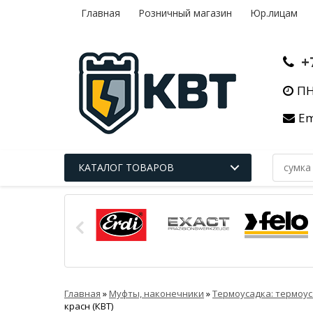
Главная
Розничный магазин
Юр.лицам
+
ПН
Em
КАТАЛОГ ТОВАРОВ
Главная
»
Муфты, наконечники
»
Термоусадка: термоус
красн (КВТ)