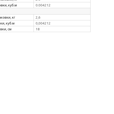
вки, куб.м
0.004212
ковки, кг
2,6
и, куб.м
0,004212
вки, см
18