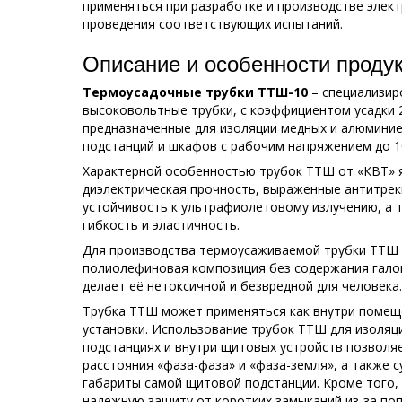
применяться при разработке и производстве элек
проведения соответствующих испытаний.
Описание и особенности проду
Термоусадочные трубки ТТШ-10
– специализи
высоковольтные трубки, с коэффициентом усадки 2.
предназначенные для изоляции медных и алюминие
подстанций и шкафов с рабочим напряжением до 1
Характерной особенностью трубок ТТШ от «КВТ» 
диэлектрическая прочность, выраженные антитрек
устойчивость к ультрафиолетовому излучению, а 
гибкость и эластичность.
Для производства термоусаживаемой трубки ТТШ 
полиолефиновая композиция без содержания галоге
делает её нетоксичной и безвредной для человека.
Трубка ТТШ может применяться как внутри помеще
установки. Использование трубок ТТШ для изоляци
подстанциях и внутри щитовых устройств позволя
расстояния «фаза-фаза» и «фаза-земля», а также
габариты самой щитовой подстанции. Кроме того,
надежную защиту от коротких замыканий из-за по