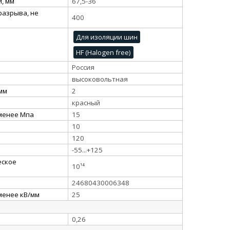
, мм
67,5-36
разрыва, не
400
Для изоляции шин
HF (Halogen free)
Россия
высоковольтная
 мм
2
красный
 менее Мпа
15
10
120
-55...+125
еское
10¹⁴
24680430006348
менее кВ/мм
25
0,26