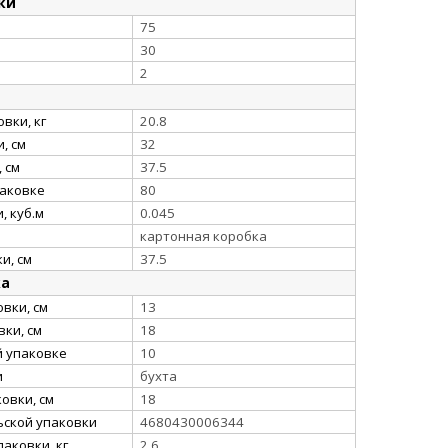
ки
75
30
2
вки, кг
20.8
, см
32
 см
37.5
паковке
80
, куб.м
0.045
картонная коробка
и, см
37.5
ка
вки, см
13
ки, см
18
й упаковке
10
и
бухта
овки, см
18
ьской упаковки
4680430006344
аковки, кг
2.6