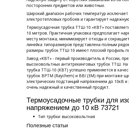
посторонних предметов или животных.
Широкий диапазон рабочих температур исключае
электротепловых пробоев и гарантирует надежную
Термоусадочная трубка ТТШ-10 «КВТ» поставляетс
10 метров. Практичная упаковка предполагает нар
месту монтажа, минимизирует отходы и сокращает
линейка типоразмеров представлена полным рядом 
размеры трубок ТТШ-10 имеют плоский профиль по
Завод «КВТ» - первый производитель в России, пр
высоковольтных антитрекинговых трубок ТТШ. На
трубка ТТШ-10 (КВТ) успешно применяется в каче
трубок BPTM (Raychem) и BBI (3M) при монтаже щ
электрических подстанций напряжением до 10кВ и
очень надежный и качественный продукт.
Термоусадочные трубки для из
напряжением до 10 кВ 73721
Тип трубки: высоковольтная
Полезные статьи