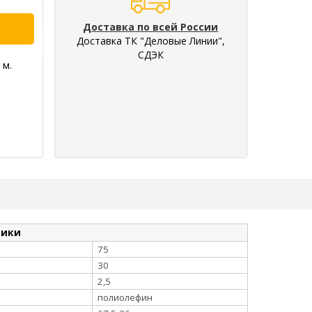
Доставка по всей России
Доставка ТК "Деловые Линии",
СДЭК
 м.
тики
75
30
2,5
полиолефин