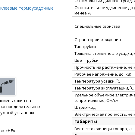
Оптимальный диапазон усадки
Относительное удлинение до 
 клеевые термоусадочные
менее %
Специальные свойства
Страна происхождения
Тип трубки
Толщина стенки после усадки,
Цвет трубки
Прочность на растяжение, не
Рабочее напряжение, до (кВ)
Температура усадки, ˚С
Температура эксплуатации, ˚С
Удельное объемное электрич
сопротивление, Ом/см
иниевых шин на
 распределительных
Штрих-код
ружной установке
Электрическая прочность, не 
Габариты
Вес нетто единицы товара, кг
ов «HF»