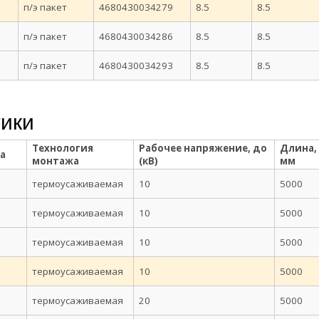
п/э пакет
4680430034279
8.5
8.5
п/э пакет
4680430034286
8.5
8.5
п/э пакет
4680430034293
8.5
8.5
тики
Технология
Рабочее напряжение, до
Длина,
а
монтажа
(кВ)
мм
термоусаживаемая
10
5000
термоусаживаемая
10
5000
термоусаживаемая
10
5000
термоусаживаемая
10
5000
термоусаживаемая
20
5000