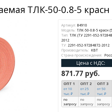
мая ТЛК-50-0.8-5 красн (
Артикул:
84910
Модель:
ТЛК-50-0.8-5 красн (
Тип:
ТЛК (ТУ 2291-052-972848
2012
ТУ:
2291-052-97284872-2012
Производитель:
КВТ
Страна происхождения:
Росс
Цена с НДС:
871.77 руб.
ОПТ 1
ОПТ 2
ОПТ 3
от 10
от 25
от 50
тыс. ₽
тыс. ₽
тыс. ₽
по
по
по
запросу
запросу
запросу