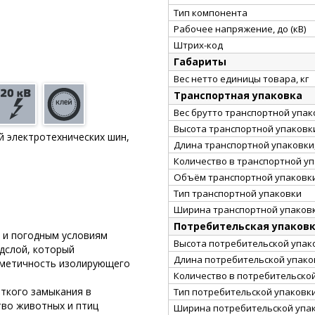
Тип компонента
Рабочее напряжение, до (кВ)
Штрих-код
Габариты
Вес нетто единицы товара, кг
Транспортная упаковка
Вес брутто транспортной упако
Высота транспортной упаковки
й электротехнических шин,
Длина транспортной упаковки,
Количество в транспортной у
Объём транспортной упаковки
Тип транспортной упаковки
Ширина транспортной упаковк
Потребительская упаков
ю и погодным условиям
Высота потребительской упако
дслой, который
Длина потребительской упаков
ерметичность изолирующего
Количество в потребительско
ткого замыкания в
Тип потребительской упаковк
тво животных и птиц
Ширина потребительской упак