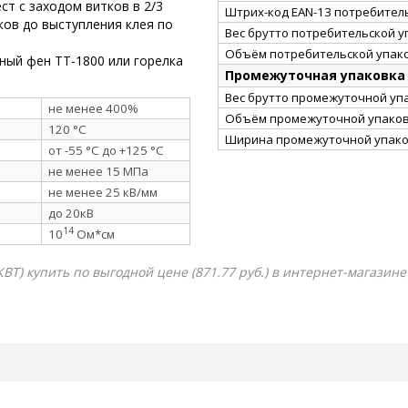
т с заходом витков в 2/3
Штрих-код EAN-13 потребител
ов до выступления клея по
Вес брутто потребительской уп
Объём потребительской упако
ный фен ТТ-1800 или горелка
Промежуточная упаковка
Вес брутто промежуточной упа
не менее 400%
Объём промежуточной упаковк
120 °C
Ширина промежуточной упако
от -55 °C до +125 °C
не менее 15 МПа
не менее 25 кВ/мм
до 20кВ
14
10
Ом*см
КВТ) купить по выгодной цене (871.77 руб.) в интернет-магазине