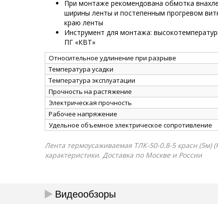
При монтаже рекомендована обмотка внахлес
ширины ленты и постепенным прогревом витк
краю ленты
Инструмент для монтажа: высокотемператур
ПГ «КВТ»
Относительное удлинение при разрыве
Температура усадки
Температура эксплуатации
Прочность на растяжение
Электрическая прочность
Рабочее напряжение
Удельное объемное электрическое сопротивление
Лента термоусаживаемая ТЛК-50-0.8-5 красн (5м) (
характеристики. Доставка по Москве и России
Видеообзоры