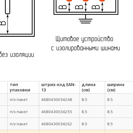
тип
штрих-код EAN-
длина
ширина
упаковки
13
(см)
(см)
п/э пакет
4680430034248
8.5
8.5
п/э пакет
4680430034255
8.5
8.5
п/э пакет
4680430034262
8.5
8.5