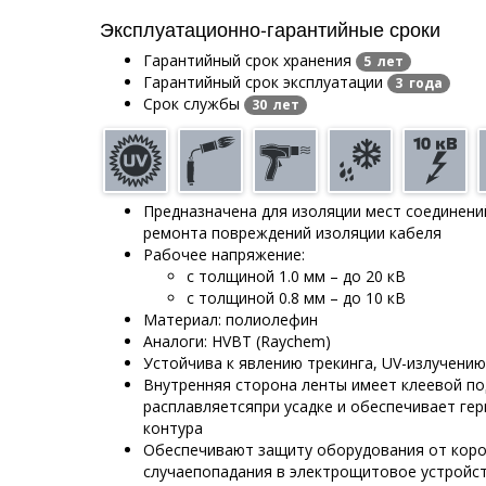
Эксплуатационно-гарантийные сроки
Гарантийный срок хранения
5 лет
Гарантийный срок эксплуатации
3 года
Срок службы
30 лет
Предназначена для изоляции мест соединени
ремонта повреждений изоляции кабеля
Рабочее напряжение:
с толщиной 1.0 мм – до 20 кВ
с толщиной 0.8 мм – до 10 кВ
Материал: полиолефин
Аналоги: HVBT (Raychem)
Устойчива к явлению трекинга, UV-излучени
Внутренняя сторона ленты имеет клеевой по
расплавляетсяпри усадке и обеспечивает г
контура
Обеспечивают защиту оборудования от коро
случаепопадания в электрощитовое устройс