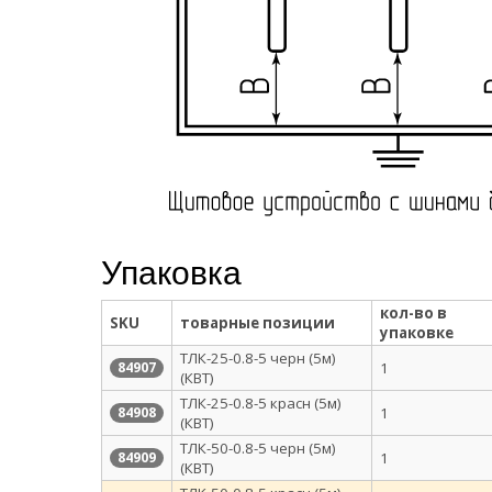
Упаковка
кол-во в
SKU
товарные позиции
упаковке
ТЛК-25-0.8-5 черн (5м)
1
84907
(КВТ)
ТЛК-25-0.8-5 красн (5м)
1
84908
(КВТ)
ТЛК-50-0.8-5 черн (5м)
1
84909
(КВТ)