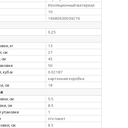
Изоляционный материал
10
14680430034276
0,25
вки, кг
13
, см
27
 см
45
паковке
50
, куб.м
0.02187
картонная коробка
и, см
18
ка
вки, см
5.5
ки, см
8.5
й упаковке
1
и
п/э пакет
овки, см
8.5