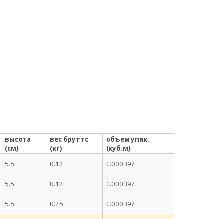
высота
вес брутто
объем упак.
(см)
(кг)
(куб.м)
5.5
0.12
0.000397
5.5
0.12
0.000397
5.5
0.25
0.000397