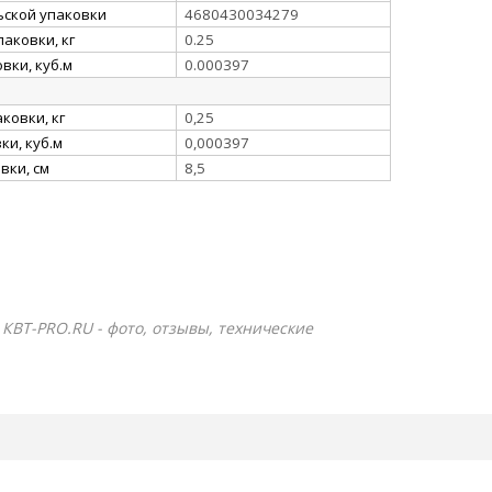
ьской упаковки
4680430034279
аковки, кг
0.25
вки, куб.м
0.000397
ковки, кг
0,25
и, куб.м
0,000397
вки, см
8,5
 КВТ-PRO.RU - фото, отзывы, технические