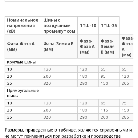
Номинальное
Шины с
напряжения
воздушным
ТТШ-10
ТТШ-35
(кВ)
промежутком
Фаза-
Фаза-
Фаза-
Фаза-Фаза А
Фаза-Земля В
Фаза
Фаза А
Земля
(мм)
(мм)
А
(мм)
В (мм)
(мм)
Круглые шины
10
130
120
55
65
20
200
180
95
120
35
320
290
150
205
Прямоугольные
шины
10
130
120
65
75
20
200
180
115
150
35
320
290
200
285
Размеры, приведенные в таблице, являются справочными и
не могут применяться при разработке и производстве