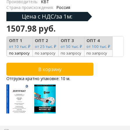
Производитель:
КВТ
Страна происхождения:
Россия
Цена с НДС/за 1м:
1507.98 руб.
ОПТ 1
ОПТ 2
ОПТ 3
ОПТ 4
от 10 тыс. ₽
от 25 тыс. ₽
от 50 тыс. ₽
от 100 тыс. ₽
по запросу
по запросу
по запросу
по запросу
Отгрузка кратно упаковке: 10 м.