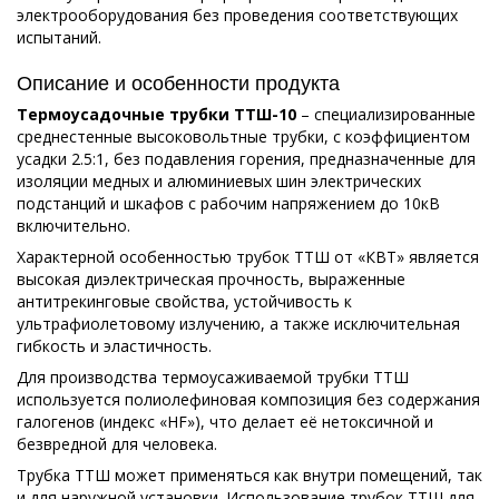
электрооборудования без проведения соответствующих
испытаний.
Описание и особенности продукта
Термоусадочные трубки ТТШ-10
– специализированные
среднестенные высоковольтные трубки, с коэффициентом
усадки 2.5:1, без подавления горения, предназначенные для
изоляции медных и алюминиевых шин электрических
подстанций и шкафов с рабочим напряжением до 10кВ
включительно.
Характерной особенностью трубок ТТШ от «КВТ» является
высокая диэлектрическая прочность, выраженные
антитрекинговые свойства, устойчивость к
ультрафиолетовому излучению, а также исключительная
гибкость и эластичность.
Для производства термоусаживаемой трубки ТТШ
используется полиолефиновая композиция без содержания
галогенов (индекс «HF»), что делает её нетоксичной и
безвредной для человека.
Трубка ТТШ может применяться как внутри помещений, так
и для наружной установки. Использование трубок ТТШ для