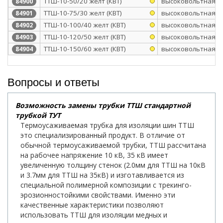
ТТШ-10-50/20 желт (КВТ)
высоковольтная
84900
ТТШ-10-75/30 желт (КВТ)
высоковольтная
84901
ТТШ-10-100/40 желт (КВТ)
высоковольтная
84902
ТТШ-10-120/50 желт (КВТ)
высоковольтная
84903
ТТШ-10-150/60 желт (КВТ)
высоковольтная
84904
Вопросы и ответы
Возможность замены трубки ТТШ стандартной
трубкой ТУТ
Термоусаживаемая трубка для изоляции шин ТТШ
это специализированный продукт. В отличие от
обычной термоусаживаемой трубки, ТТШ рассчитана
на рабочее напряжение 10 кВ, 35 кВ имеет
увеличенную толщину стенок (2.0мм для ТТШ на 10кВ
и 3.7мм для ТТШ на 35кВ) и изготавливается из
специальной полимерной композиции с трекинго-
эрозионностойкими свойствами. Именно эти
качественные характеристики позволяют
использовать ТТШ для изоляции медных и