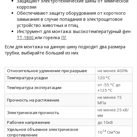
Защищают электротехнические шины от химической
коррозии
Обеспечивают защиту оборудования от короткого
замыкания в случае попадания в электрощитовое
устройство животных и птиц
Инструмент для монтажа: высокотемпературный фен
ТТ-1800
или горелка
ПГ
Если для монтажа на данную шину подходят два размера
трубки, выбирайте больший из них
Относительное удлинение при разрыве
не менее 400%
Температура усадки
120 °C
от -55 °C до
Температура эксплуатации
+125 °C
не менее 15
Прочность на растяжение
МПа
не менее 25 кВ/
Электрическая прочность
мм
Рабочее напряжение
до 10кВ
Удельное объемное электрическое
14
10
Ом*см
сопротивление