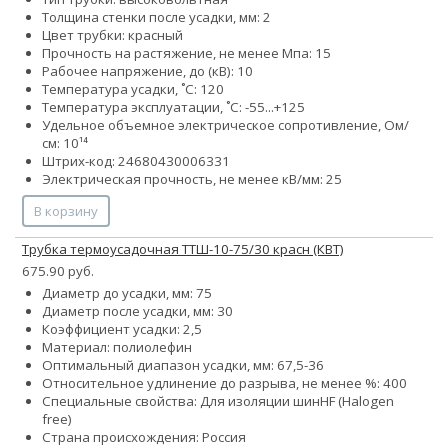
Толщина стенки после усадки, мм: 2
Цвет трубки: красный
Прочность на растяжение, не менее Мпа: 15
Рабочее напряжение, до (кВ): 10
Температура усадки, ˚С: 120
Температура эксплуатации, ˚С: -55...+125
Удельное объемное электрическое сопротивление, Ом/
см: 10¹⁴
Штрих-код: 24680430006331
Электрическая прочность, не менее кВ/мм: 25
В корзину
Трубка термоусадочная ТТШ-10-75/30 красн (КВТ)
675.90 руб.
Диаметр до усадки, мм: 75
Диаметр после усадки, мм: 30
Коэффициент усадки: 2,5
Материал: полиолефин
Оптимальный диапазон усадки, мм: 67,5-36
Относительное удлинение до разрыва, не менее %: 400
Специальные свойства:
Для изоляции шин
HF (Halogen
free)
Страна происхождения: Россия