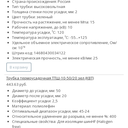
Страна происхождения: Россия
Тип трубки: высоковольтная
Толщина стенки после усадки, мм: 2
Цвет трубки: зеленый
Прочность на растяжение, не менее Мпа: 15
Рабочее напряжение, до (кВ): 10
Температура усадки, ˚С: 120
Температура эксплуатации, ˚С: -55...+125
Удельное объемное электрическое сопротивление, Ом/
см: 10¹⁴
Штрих-код: 14680430034122
Электрическая прочность, не менее кВ/мм: 25
В корзину
Трубка термоусадочная ТТШ-10-50/20 зел (КВТ)
443.63 руб.
Диаметр до усадки, мм: 50
Диаметр после усадки, мм: 20
Коэффициент усадки: 2,5
Материал: полиолефин
Оптимальный диапазон усадки, мм: 45-24
Относительное удлинение до разрыва, не менее %: 400
Специальные свойства:
Для изоляции шин
HF (Halogen
free)