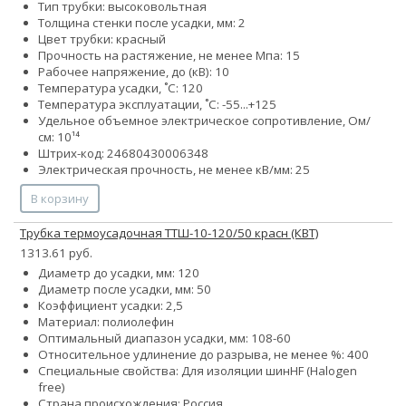
Тип трубки: высоковольтная
Толщина стенки после усадки, мм: 2
Цвет трубки: красный
Прочность на растяжение, не менее Мпа: 15
Рабочее напряжение, до (кВ): 10
Температура усадки, ˚С: 120
Температура эксплуатации, ˚С: -55...+125
Удельное объемное электрическое сопротивление, Ом/
см: 10¹⁴
Штрих-код: 24680430006348
Электрическая прочность, не менее кВ/мм: 25
В корзину
Трубка термоусадочная ТТШ-10-120/50 красн (КВТ)
1313.61 руб.
Диаметр до усадки, мм: 120
Диаметр после усадки, мм: 50
Коэффициент усадки: 2,5
Материал: полиолефин
Оптимальный диапазон усадки, мм: 108-60
Относительное удлинение до разрыва, не менее %: 400
Специальные свойства:
Для изоляции шин
HF (Halogen
free)
Страна происхождения: Россия