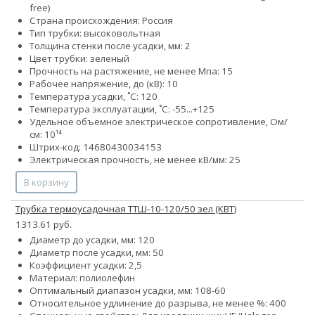
free)
Страна происхождения: Россия
Тип трубки: высоковольтная
Толщина стенки после усадки, мм: 2
Цвет трубки: зеленый
Прочность на растяжение, не менее Мпа: 15
Рабочее напряжение, до (кВ): 10
Температура усадки, ˚С: 120
Температура эксплуатации, ˚С: -55...+125
Удельное объемное электрическое сопротивление, Ом/
см: 10¹⁴
Штрих-код: 14680430034153
Электрическая прочность, не менее кВ/мм: 25
В корзину
Трубка термоусадочная ТТШ-10-120/50 зел (КВТ)
1313.61 руб.
Диаметр до усадки, мм: 120
Диаметр после усадки, мм: 50
Коэффициент усадки: 2,5
Материал: полиолефин
Оптимальный диапазон усадки, мм: 108-60
Относительное удлинение до разрыва, не менее %: 400