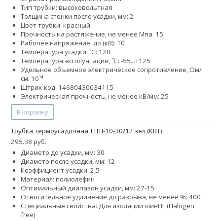
Тип трубки: высоковольтная
Толщина стенки после усадки, мм: 2
Цвет трубки: красный
Прочность на растяжение, не менее Мпа: 15
Рабочее напряжение, до (кВ): 10
Температура усадки, ˚С: 120
Температура эксплуатации, ˚С: -55...+125
Удельное объемное электрическое сопротивление, Ом/
см: 10¹⁴
Штрих-код: 14680430034115
Электрическая прочность, не менее кВ/мм: 25
В корзину
Трубка термоусадочная ТТШ-10-30/12 зел (КВТ)
295.38 руб.
Диаметр до усадки, мм: 30
Диаметр после усадки, мм: 12
Коэффициент усадки: 2,5
Материал: полиолефин
Оптимальный диапазон усадки, мм: 27-15
Относительное удлинение до разрыва, не менее %: 400
Специальные свойства:
Для изоляции шин
HF (Halogen
free)