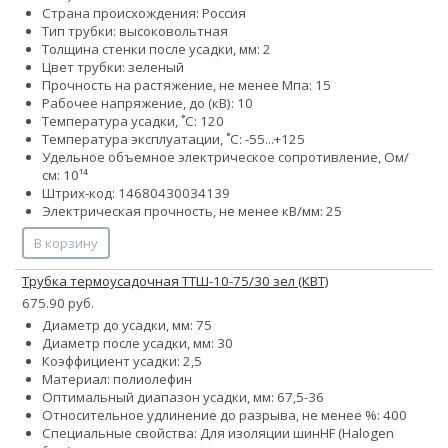
Страна происхождения: Россия
Тип трубки: высоковольтная
Толщина стенки после усадки, мм: 2
Цвет трубки: зеленый
Прочность на растяжение, не менее Мпа: 15
Рабочее напряжение, до (кВ): 10
Температура усадки, ˚С: 120
Температура эксплуатации, ˚С: -55...+125
Удельное объемное электрическое сопротивление, Ом/
см: 10¹⁴
Штрих-код: 14680430034139
Электрическая прочность, не менее кВ/мм: 25
В корзину
Трубка термоусадочная ТТШ-10-75/30 зел (КВТ)
675.90 руб.
Диаметр до усадки, мм: 75
Диаметр после усадки, мм: 30
Коэффициент усадки: 2,5
Материал: полиолефин
Оптимальный диапазон усадки, мм: 67,5-36
Относительное удлинение до разрыва, не менее %: 400
Специальные свойства:
Для изоляции шин
HF (Halogen