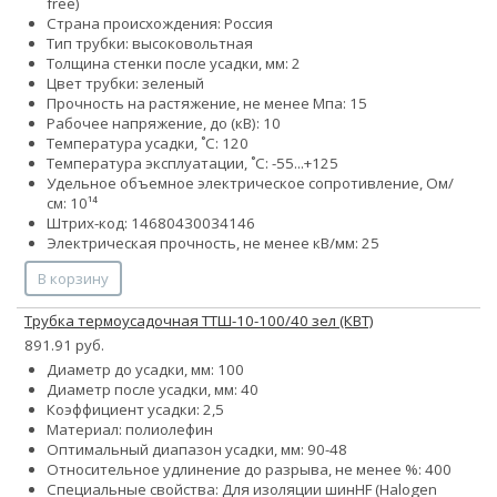
free)
Страна происхождения: Россия
Тип трубки: высоковольтная
Толщина стенки после усадки, мм: 2
Цвет трубки: зеленый
Прочность на растяжение, не менее Мпа: 15
Рабочее напряжение, до (кВ): 10
Температура усадки, ˚С: 120
Температура эксплуатации, ˚С: -55...+125
Удельное объемное электрическое сопротивление, Ом/
см: 10¹⁴
Штрих-код: 14680430034146
Электрическая прочность, не менее кВ/мм: 25
В корзину
Трубка термоусадочная ТТШ-10-100/40 зел (КВТ)
891.91 руб.
Диаметр до усадки, мм: 100
Диаметр после усадки, мм: 40
Коэффициент усадки: 2,5
Материал: полиолефин
Оптимальный диапазон усадки, мм: 90-48
Относительное удлинение до разрыва, не менее %: 400
Специальные свойства:
Для изоляции шин
HF (Halogen