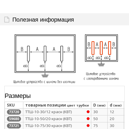
Полезная информация
Размеры
SKU
товарные позиции
D
d
S
цвет трубки
(мм)
(мм)
ТТШ-10-30/12 красн (КВТ)
30
12
2
73720
ТТШ-10-50/20 красн (КВТ)
50
20
2
59680
ТТШ-10-75/30 красн (КВТ)
75
30
2
73721