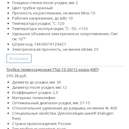
Толщина стенки после усадки, мм: 2
Цвет трубки: красный
Прочность на растяжение, не менее Мпа: 15
Рабочее напряжение, до (кВ): 10
Температура усадки, ˚С: 120
Температура эксплуатации, ˚С: -55...+125
Удельное объемное электрическое сопротивление, Ом/
см: 10¹⁴
Штрих-код: 14630019126427
Электрическая прочность, не менее кВ/мм: 25
В корзину
Трубка термоусадочная ТТШ-10-30/12 красн (КВТ)
295.38 руб.
Диаметр до усадки, мм: 30
Диаметр после усадки, мм: 12
Коэффициент усадки: 2,5
Материал: полиолефин
Оптимальный диапазон усадки, мм: 27-15
Относительное удлинение до разрыва, не менее %: 400
Специальные свойства:
Для изоляции шин
HF (Halogen
free)
Страна происхождения: Россия
Тип трубки: высоковольтная