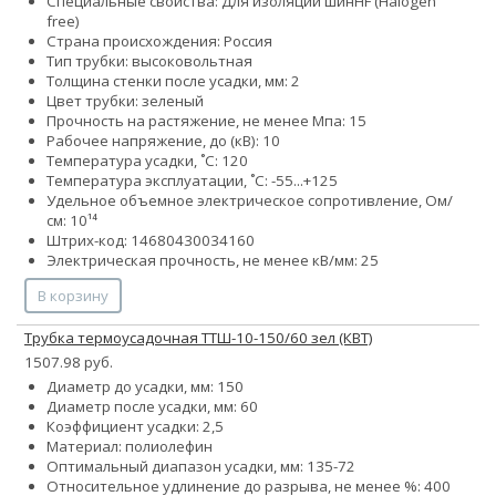
Специальные свойства:
Для изоляции шин
HF (Halogen
free)
Страна происхождения: Россия
Тип трубки: высоковольтная
Толщина стенки после усадки, мм: 2
Цвет трубки: зеленый
Прочность на растяжение, не менее Мпа: 15
Рабочее напряжение, до (кВ): 10
Температура усадки, ˚С: 120
Температура эксплуатации, ˚С: -55...+125
Удельное объемное электрическое сопротивление, Ом/
см: 10¹⁴
Штрих-код: 14680430034160
Электрическая прочность, не менее кВ/мм: 25
В корзину
Трубка термоусадочная ТТШ-10-150/60 зел (КВТ)
1507.98 руб.
Диаметр до усадки, мм: 150
Диаметр после усадки, мм: 60
Коэффициент усадки: 2,5
Материал: полиолефин
Оптимальный диапазон усадки, мм: 135-72
Относительное удлинение до разрыва, не менее %: 400