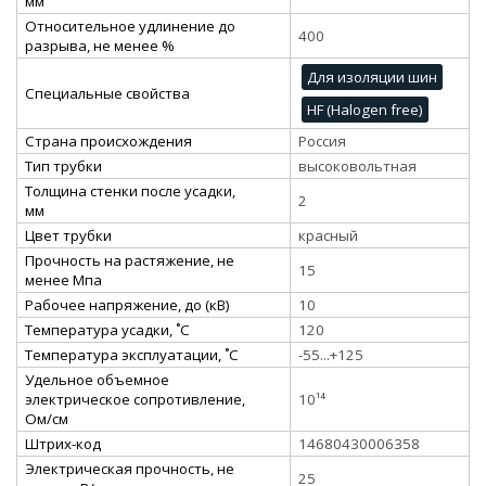
мм
Относительное удлинение до
400
разрыва, не менее %
Для изоляции шин
Специальные свойства
HF (Halogen free)
Страна происхождения
Россия
Тип трубки
высоковольтная
Толщина стенки после усадки,
2
мм
Цвет трубки
красный
Прочность на растяжение, не
15
менее Мпа
Рабочее напряжение, до (кВ)
10
Температура усадки, ˚С
120
Температура эксплуатации, ˚С
-55...+125
Удельное объемное
электрическое сопротивление,
10¹⁴
Ом/см
Штрих-код
14680430006358
Электрическая прочность, не
25