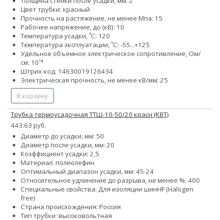
Толщина стенки после усадки, мм: 2
Цвет трубки: красный
Прочность на растяжение, не менее Мпа: 15
Рабочее напряжение, до (кВ): 10
Температура усадки, ˚С: 120
Температура эксплуатации, ˚С: -55...+125
Удельное объемное электрическое сопротивление, Ом/
см: 10¹⁴
Штрих-код: 14630019126434
Электрическая прочность, не менее кВ/мм: 25
В корзину
Трубка термоусадочная ТТШ-10-50/20 красн (КВТ)
443.63 руб.
Диаметр до усадки, мм: 50
Диаметр после усадки, мм: 20
Коэффициент усадки: 2,5
Материал: полиолефин
Оптимальный диапазон усадки, мм: 45-24
Относительное удлинение до разрыва, не менее %: 400
Специальные свойства:
Для изоляции шин
HF (Halogen
free)
Страна происхождения: Россия
Тип трубки: высоковольтная