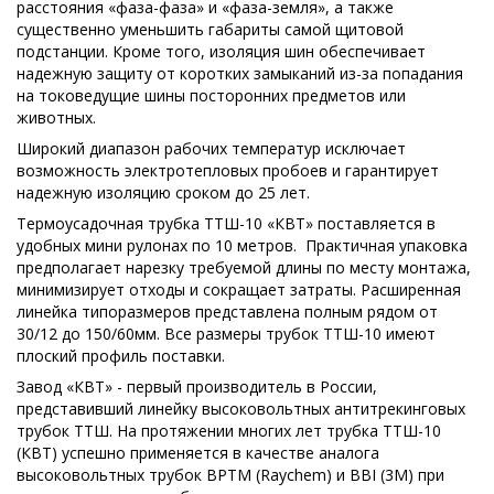
расстояния «фаза-фаза» и «фаза-земля», а также
существенно уменьшить габариты самой щитовой
подстанции. Кроме того, изоляция шин обеспечивает
надежную защиту от коротких замыканий из-за попадания
на токоведущие шины посторонних предметов или
животных.
Широкий диапазон рабочих температур исключает
возможность электротепловых пробоев и гарантирует
надежную изоляцию сроком до 25 лет.
Термоусадочная трубка ТТШ-10 «КВТ» поставляется в
удобных мини рулонах по 10 метров. Практичная упаковка
предполагает нарезку требуемой длины по месту монтажа,
минимизирует отходы и сокращает затраты. Расширенная
линейка типоразмеров представлена полным рядом от
30/12 до 150/60мм. Все размеры трубок ТТШ-10 имеют
плоский профиль поставки.
Завод «КВТ» - первый производитель в России,
представивший линейку высоковольтных антитрекинговых
трубок ТТШ. На протяжении многих лет трубка ТТШ-10
(КВТ) успешно применяется в качестве аналога
высоковольтных трубок BPTM (Raychem) и BBI (3M) при