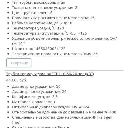
Тип трубки: высоковольтная
Толщина стенки после усадки, мм: 2
Цвет трубки: зеленый
Прочность на растяжение, не менее Мпа: 15
Рабочее напряжение, до (кВ): 10
Температура усадки, ˚С: 120
Температура эксплуатации, ˚С: -55...+125
Удельное объемное электрическое сопротивление, Ом/
см: 10¹⁴
Штрих-код: 14680430034122
Электрическая прочность, не менее кВ/мм: 25
В корзину
Трубка термоусадочная ТТШ-10-50/20 зел (КВТ)
443.63 руб.
Диаметр до усадки, мм: 50
Диаметр после усадки, мм: 20
Коэффициент усадки: 2,5
Материал: полиолефин
Оптимальный диапазон усадки, мм: 45-24
Относительное удлинение до разрыва, не менее %: 400
Специальные свойства:
Для изоляции шин
HF (Halogen
free)
Страна происхождения: Россия