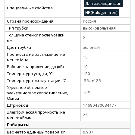
Для изоляции шин
Специальные свойства
HF (Halogen free)
Страна происхождения
Россия
Тип трубки
высоковольтная
Толщина стенки после усадки,
2
мм
Цвет трубки
зеленый
Прочность на растяжение, не
15
менее Мпа
Рабочее напряжение, до (кВ)
10
Температура усадки, ˚С
120
Температура эксплуатации, ˚С
-55...+125
Удельное объемное
электрическое сопротивление,
10¹⁴
Ом/см
Штрих-код
14680430034177
Электрическая прочность, не
25
менее кВ/мм
Габариты
Вес нетто единицы товара, кг
0,907