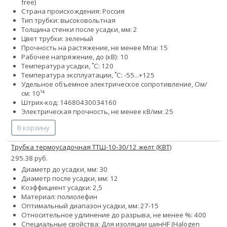
free)
Страна происхождения: Россия
Тип трубки: высоковольтная
Толщина стенки после усадки, мм: 2
Цвет трубки: зеленый
Прочность на растяжение, не менее Мпа: 15
Рабочее напряжение, до (кВ): 10
Температура усадки, ˚С: 120
Температура эксплуатации, ˚С: -55...+125
Удельное объемное электрическое сопротивление, Ом/
см: 10¹⁴
Штрих-код: 14680430034160
Электрическая прочность, не менее кВ/мм: 25
В корзину
Трубка термоусадочная ТТШ-10-30/12 желт (КВТ)
295.38 руб.
Диаметр до усадки, мм: 30
Диаметр после усадки, мм: 12
Коэффициент усадки: 2,5
Материал: полиолефин
Оптимальный диапазон усадки, мм: 27-15
Относительное удлинение до разрыва, не менее %: 400
Специальные свойства:
Для изоляции шин
HF (Halogen