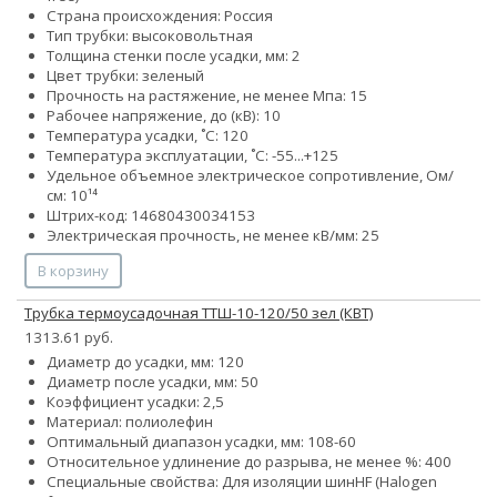
Страна происхождения: Россия
Тип трубки: высоковольтная
Толщина стенки после усадки, мм: 2
Цвет трубки: зеленый
Прочность на растяжение, не менее Мпа: 15
Рабочее напряжение, до (кВ): 10
Температура усадки, ˚С: 120
Температура эксплуатации, ˚С: -55...+125
Удельное объемное электрическое сопротивление, Ом/
см: 10¹⁴
Штрих-код: 14680430034153
Электрическая прочность, не менее кВ/мм: 25
В корзину
Трубка термоусадочная ТТШ-10-120/50 зел (КВТ)
1313.61 руб.
Диаметр до усадки, мм: 120
Диаметр после усадки, мм: 50
Коэффициент усадки: 2,5
Материал: полиолефин
Оптимальный диапазон усадки, мм: 108-60
Относительное удлинение до разрыва, не менее %: 400
Специальные свойства:
Для изоляции шин
HF (Halogen