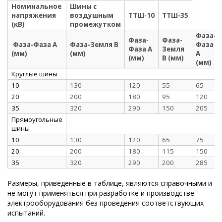
Номинальное
Шины с
напряжения
воздушным
ТТШ-10
ТТШ-35
(кВ)
промежутком
Фаза-
Фаза-
Фаза-
Фаза-Фаза А
Фаза-Земля В
Фаза
Фаза А
Земля
(мм)
(мм)
А
(мм)
В (мм)
(мм)
Круглые шины
10
130
120
55
65
20
200
180
95
120
35
320
290
150
205
Прямоугольные
шины
10
130
120
65
75
20
200
180
115
150
35
320
290
200
285
Размеры, приведенные в таблице, являются справочными и
не могут применяться при разработке и производстве
электрооборудования без проведения соответствующих
испытаний.