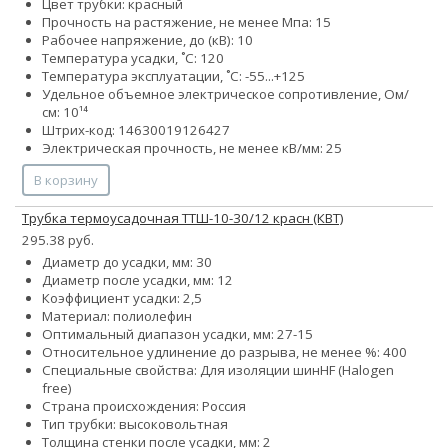
Цвет трубки: красный
Прочность на растяжение, не менее Мпа: 15
Рабочее напряжение, до (кВ): 10
Температура усадки, ˚С: 120
Температура эксплуатации, ˚С: -55...+125
Удельное объемное электрическое сопротивление, Ом/
см: 10¹⁴
Штрих-код: 14630019126427
Электрическая прочность, не менее кВ/мм: 25
В корзину
Трубка термоусадочная ТТШ-10-30/12 красн (КВТ)
295.38 руб.
Диаметр до усадки, мм: 30
Диаметр после усадки, мм: 12
Коэффициент усадки: 2,5
Материал: полиолефин
Оптимальный диапазон усадки, мм: 27-15
Относительное удлинение до разрыва, не менее %: 400
Специальные свойства:
Для изоляции шин
HF (Halogen
free)
Страна происхождения: Россия
Тип трубки: высоковольтная
Толщина стенки после усадки, мм: 2