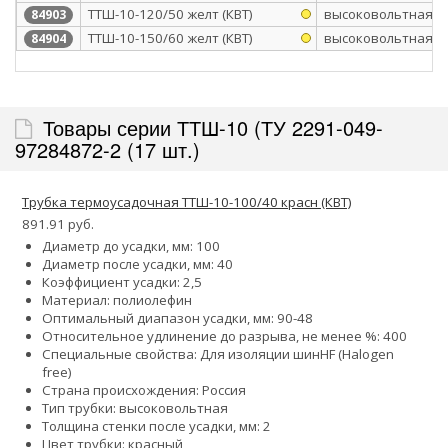
ТТШ-10-120/50 желт (КВТ)
высоковольтная
84903
ТТШ-10-150/60 желт (КВТ)
высоковольтная
84904
Товары серии ТТШ-10 (ТУ 2291-049-
97284872-2 (17 шт.)
Трубка термоусадочная ТТШ-10-100/40 красн (КВТ)
891.91 руб.
Диаметр до усадки, мм: 100
Диаметр после усадки, мм: 40
Коэффициент усадки: 2,5
Материал: полиолефин
Оптимальный диапазон усадки, мм: 90-48
Относительное удлинение до разрыва, не менее %: 400
Специальные свойства:
Для изоляции шин
HF (Halogen
free)
Страна происхождения: Россия
Тип трубки: высоковольтная
Толщина стенки после усадки, мм: 2
Цвет трубки: красный