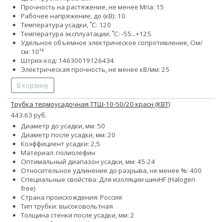
Прочность на растяжение, не менее Мпа: 15
Рабочее напряжение, до (кВ): 10
Температура усадки, ˚С: 120
Температура эксплуатации, ˚С: -55...+125
Удельное объемное электрическое сопротивление, Ом/
см: 10¹⁴
Штрих-код: 14630019126434
Электрическая прочность, не менее кВ/мм: 25
В корзину
Трубка термоусадочная ТТШ-10-50/20 красн (КВТ)
443.63 руб.
Диаметр до усадки, мм: 50
Диаметр после усадки, мм: 20
Коэффициент усадки: 2,5
Материал: полиолефин
Оптимальный диапазон усадки, мм: 45-24
Относительное удлинение до разрыва, не менее %: 400
Специальные свойства:
Для изоляции шин
HF (Halogen
free)
Страна происхождения: Россия
Тип трубки: высоковольтная
Толщина стенки после усадки, мм: 2