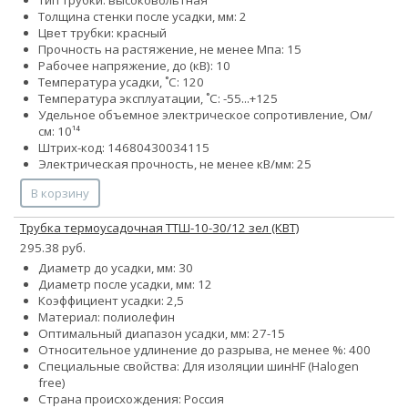
Толщина стенки после усадки, мм: 2
Цвет трубки: красный
Прочность на растяжение, не менее Мпа: 15
Рабочее напряжение, до (кВ): 10
Температура усадки, ˚С: 120
Температура эксплуатации, ˚С: -55...+125
Удельное объемное электрическое сопротивление, Ом/
см: 10¹⁴
Штрих-код: 14680430034115
Электрическая прочность, не менее кВ/мм: 25
В корзину
Трубка термоусадочная ТТШ-10-30/12 зел (КВТ)
295.38 руб.
Диаметр до усадки, мм: 30
Диаметр после усадки, мм: 12
Коэффициент усадки: 2,5
Материал: полиолефин
Оптимальный диапазон усадки, мм: 27-15
Относительное удлинение до разрыва, не менее %: 400
Специальные свойства:
Для изоляции шин
HF (Halogen
free)
Страна происхождения: Россия