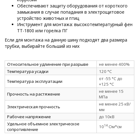
Обеспечивают защиту оборудования от короткого
замыкания в случае попадания в электрощитовое
устройство животных и птиц
Инструмент для монтажа: высокотемпературный фен
ТТ-1800 или горелка ПГ
Если для монтажа на данную шину подходят два размера
трубки, выбирайте больший из них
Относительное удлинение при разрыве
не менее 400%
Температура усадки
120 °C
от -55 °C до
Температура эксплуатации
+125 °C
не менее 15
Прочность на растяжение
МПа
не менее 25 кВ/
Электрическая прочность
мм
Рабочее напряжение
до 10кВ
Удельное объемное электрическое
14
10
Ом*см
сопротивление