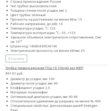
Страна происхождения: Россия
Тип трубки: высоковольтная
Толщина стенки после усадки, мм: 2
Цвет трубки: зеленый
Прочность на растяжение, не менее Мпа: 15
Рабочее напряжение, до (кВ): 10
Температура усадки, ˚С: 120
Температура эксплуатации, ˚С: -55...+125
Удельное объемное электрическое сопротивление, Ом/
см: 10¹⁴
Штрих-код: 14680430034146
Электрическая прочность, не менее кВ/мм: 25
В корзину
Трубка термоусадочная ТТШ-10-100/40 зел (КВТ)
891.91 руб.
Диаметр до усадки, мм: 100
Диаметр после усадки, мм: 40
Коэффициент усадки: 2,5
Материал: полиолефин
Оптимальный диапазон усадки, мм: 90-48
Относительное удлинение до разрыва, не менее %: 400
Специальные свойства:
Для изоляции шин
HF (Halogen
free)