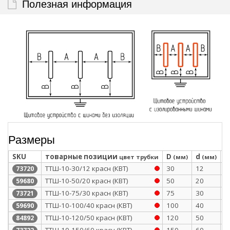
Полезная информация
Размеры
SKU
товарные позиции
D
d
S
цвет трубки
(мм)
(мм)
ТТШ-10-30/12 красн (КВТ)
30
12
2
73720
ТТШ-10-50/20 красн (КВТ)
50
20
2
59680
ТТШ-10-75/30 красн (КВТ)
75
30
2
73721
ТТШ-10-100/40 красн (КВТ)
100
40
2
59690
ТТШ-10-120/50 красн (КВТ)
120
50
2
84892
ТТШ-10-150/60 красн (КВТ)
150
60
2