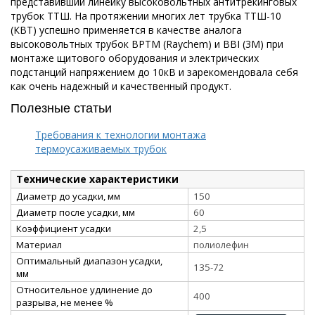
представивший линейку высоковольтных антитрекинговых
трубок ТТШ. На протяжении многих лет трубка ТТШ-10
(КВТ) успешно применяется в качестве аналога
высоковольтных трубок BPTM (Raychem) и BBI (3M) при
монтаже щитового оборудования и электрических
подстанций напряжением до 10кВ и зарекомендовала себя
как очень надежный и качественный продукт.
Полезные статьи
Требования к технологии монтажа
термоусаживаемых трубок
Технические характеристики
Диаметр до усадки, мм
150
Диаметр после усадки, мм
60
Коэффициент усадки
2,5
Материал
полиолефин
Оптимальный диапазон усадки,
135-72
мм
Относительное удлинение до
400
разрыва, не менее %