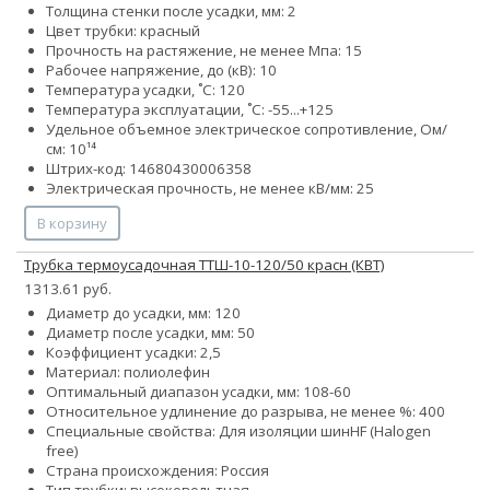
Толщина стенки после усадки, мм: 2
Цвет трубки: красный
Прочность на растяжение, не менее Мпа: 15
Рабочее напряжение, до (кВ): 10
Температура усадки, ˚С: 120
Температура эксплуатации, ˚С: -55...+125
Удельное объемное электрическое сопротивление, Ом/
см: 10¹⁴
Штрих-код: 14680430006358
Электрическая прочность, не менее кВ/мм: 25
В корзину
Трубка термоусадочная ТТШ-10-120/50 красн (КВТ)
1313.61 руб.
Диаметр до усадки, мм: 120
Диаметр после усадки, мм: 50
Коэффициент усадки: 2,5
Материал: полиолефин
Оптимальный диапазон усадки, мм: 108-60
Относительное удлинение до разрыва, не менее %: 400
Специальные свойства:
Для изоляции шин
HF (Halogen
free)
Страна происхождения: Россия
Тип трубки: высоковольтная