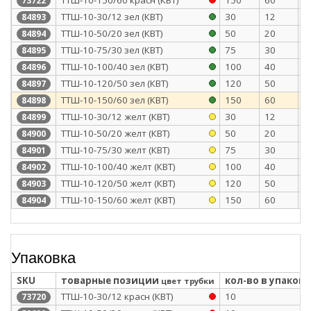
73722
ТТШ-10-30/12 зел (КВТ)
30
12
2
84893
ТТШ-10-50/20 зел (КВТ)
50
20
2
84894
ТТШ-10-75/30 зел (КВТ)
75
30
2
84895
ТТШ-10-100/40 зел (КВТ)
100
40
2
84896
ТТШ-10-120/50 зел (КВТ)
120
50
2
84897
ТТШ-10-150/60 зел (КВТ)
150
60
2
84898
ТТШ-10-30/12 желт (КВТ)
30
12
2
84899
ТТШ-10-50/20 желт (КВТ)
50
20
2
84900
ТТШ-10-75/30 желт (КВТ)
75
30
2
84901
ТТШ-10-100/40 желт (КВТ)
100
40
2
84902
ТТШ-10-120/50 желт (КВТ)
120
50
2
84903
ТТШ-10-150/60 желт (КВТ)
150
60
2
84904
Упаковка
SKU
товарные позиции
кол-во в упаковк
цвет трубки
ТТШ-10-30/12 красн (КВТ)
10
73720