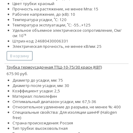
Цвет трубки: красный
Прочность на растяжение, не менее Мпа: 15
Рабочее напряжение, до (кВ): 10
Температура усадки, ˚С: 120
Температура эксплуатации, ˚С: -55...+125
Удельное объемное электрическое сопротивление, Ом/
см: 10¹⁴
Штрих-код: 24680430006331
Электрическая прочность, не менее кВ/мм: 25
В корзину
Трубка термоусадочная ТТШ-10-75/30 красн (КВТ)
675.90 руб.
Диаметр до усадки, мм: 75
Диаметр после усадки, мм: 30
Коэффициент усадки: 2,5
Материал: полиолефин
Оптимальный диапазон усадки, мм: 67,5-36
Относительное удлинение до разрыва, не менее %: 400
Специальные свойства:
Для изоляции шин
HF (Halogen
free)
Страна происхождения: Россия
Тип трубки: высоковольтная