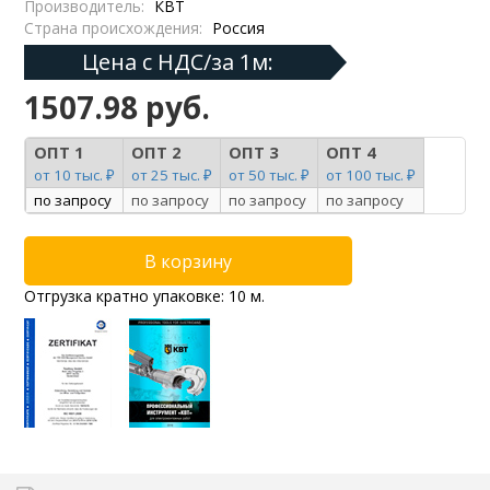
Производитель:
КВТ
Страна происхождения:
Россия
Цена с НДС/за 1м:
1507.98 руб.
ОПТ 1
ОПТ 2
ОПТ 3
ОПТ 4
от 10 тыс. ₽
от 25 тыс. ₽
от 50 тыс. ₽
от 100 тыс. ₽
по запросу
по запросу
по запросу
по запросу
Отгрузка кратно упаковке: 10 м.