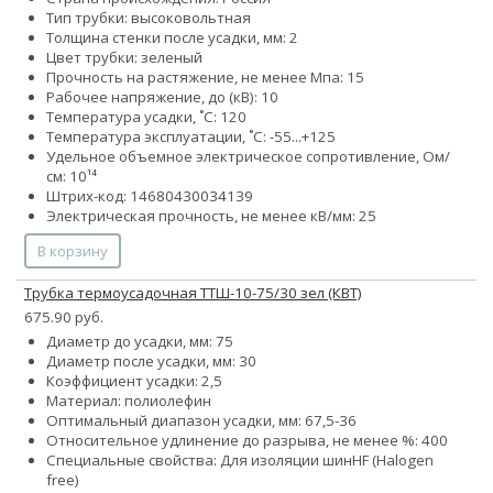
Тип трубки: высоковольтная
Толщина стенки после усадки, мм: 2
Цвет трубки: зеленый
Прочность на растяжение, не менее Мпа: 15
Рабочее напряжение, до (кВ): 10
Температура усадки, ˚С: 120
Температура эксплуатации, ˚С: -55...+125
Удельное объемное электрическое сопротивление, Ом/
см: 10¹⁴
Штрих-код: 14680430034139
Электрическая прочность, не менее кВ/мм: 25
В корзину
Трубка термоусадочная ТТШ-10-75/30 зел (КВТ)
675.90 руб.
Диаметр до усадки, мм: 75
Диаметр после усадки, мм: 30
Коэффициент усадки: 2,5
Материал: полиолефин
Оптимальный диапазон усадки, мм: 67,5-36
Относительное удлинение до разрыва, не менее %: 400
Специальные свойства:
Для изоляции шин
HF (Halogen
free)