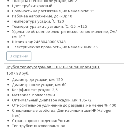
Толщина стенки после усадки, мм: 2
Цвет трубки: красный
Прочность на растяжение, не менее Мпа: 15
Рабочее напряжение, до (кВ): 10
Температура усадки, ˚С: 120
Температура эксплуатации, ˚С: -55...+125
Удельное объемное электрическое сопротивление, Ом/
см: 10¹⁴
Штрих-код: 24680430006348
Электрическая прочность, не менее кВ/мм: 25
В корзину
Трубка термоусадочная ТТШ-10-150/60 красн (КВТ)
1507.98 руб.
Диаметр до усадки, мм: 150
Диаметр после усадки, мм: 60
Коэффициент усадки: 2,5
Материал: полиолефин
Оптимальный диапазон усадки, мм: 135-72
Относительное удлинение до разрыва, не менее %: 400
Специальные свойства:
Для изоляции шин
HF (Halogen
free)
Страна происхождения: Россия
Тип трубки: высоковольтная