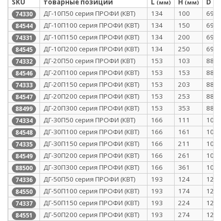
SKU
товарные позиции
L
H
D
(мм)
(мм)
(м
ДГ-10П50 серия ПРОФИ (КВТ)
134
100
69
74330
ДГ-10П100 серия ПРОФИ (КВТ)
134
150
69
84544
ДГ-10П150 серия ПРОФИ (КВТ)
134
200
69
74331
ДГ-10П200 серия ПРОФИ (КВТ)
134
250
69
84545
ДГ-20П50 серия ПРОФИ (КВТ)
153
103
88
74332
ДГ-20П100 серия ПРОФИ (КВТ)
153
153
88
84546
ДГ-20П150 серия ПРОФИ (КВТ)
153
203
88
74333
ДГ-20П200 серия ПРОФИ (КВТ)
153
253
88
84547
ДГ-20П300 серия ПРОФИ (КВТ)
153
353
88
88499
ДГ-30П50 серия ПРОФИ (КВТ)
166
111
101
74334
ДГ-30П100 серия ПРОФИ (КВТ)
166
161
101
84548
ДГ-30П150 серия ПРОФИ (КВТ)
166
211
101
74335
ДГ-30П200 серия ПРОФИ (КВТ)
166
261
101
84549
ДГ-30П300 серия ПРОФИ (КВТ)
166
361
101
88500
ДГ-50П50 серия ПРОФИ (КВТ)
193
124
128
74336
ДГ-50П100 серия ПРОФИ (КВТ)
193
174
128
84550
ДГ-50П150 серия ПРОФИ (КВТ)
193
224
128
74337
ДГ-50П200 серия ПРОФИ (КВТ)
193
274
128
84551