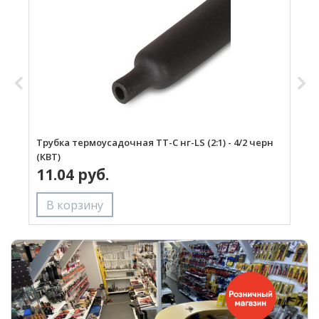
Трубка термоусадочная ТТ-С нг-LS (2:1) - 4/2 черн
Т
(КВТ)
ч
11.04 руб.