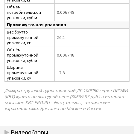
Объём
потребительской
0.006748
упаковки, куб.м
Промежуточная упаковка
Вес брутто
промежуточной
26,2
упаковки, кг
Объём
промежуточной
0,006748
упаковки, куб.м
Ширина
промежуточной
17,8
упаковки, см
Домкрат грузовой односторонний ДГ-100П50 серия ПРОФИ
(КВТ) купить по выгодной цене (30639.87 руб.) в интернет-
магазине КВТ-PRO.RU - фото, отзывы, технические
характеристики. Доставка по Москве и России
Видеообзоры