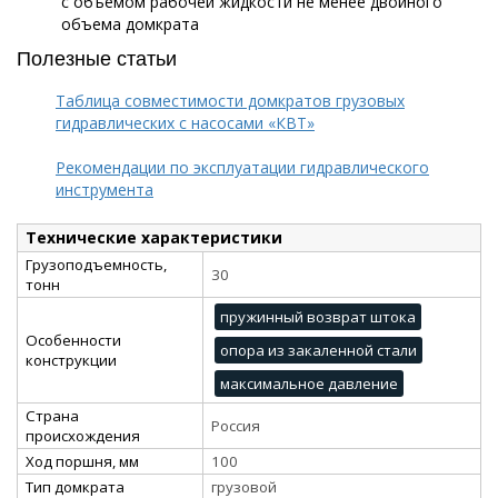
с объемом рабочей жидкости не менее двойного
объема домкрата
Полезные статьи
Таблица совместимости домкратов грузовых
гидравлических с насосами «КВТ»
Рекомендации по эксплуатации гидравлического
инструмента
Технические характеристики
Грузоподъемность,
30
тонн
пружинный возврат штока
Особенности
опора из закаленной стали
конструкции
максимальное давление
Страна
Россия
происхождения
Ход поршня, мм
100
Тип домкрата
грузовой