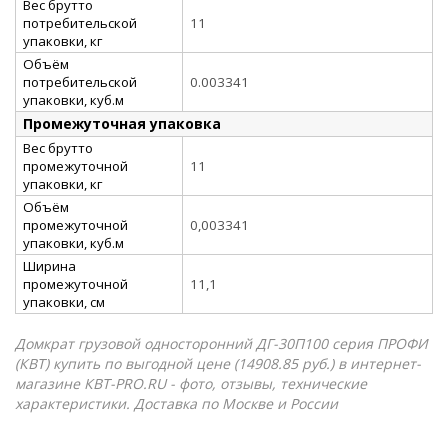
Вес брутто
потребительской
11
упаковки, кг
Объём
потребительской
0.003341
упаковки, куб.м
Промежуточная упаковка
Вес брутто
промежуточной
11
упаковки, кг
Объём
промежуточной
0,003341
упаковки, куб.м
Ширина
промежуточной
11,1
упаковки, см
Домкрат грузовой односторонний ДГ-30П100 серия ПРОФИ
(КВТ) купить по выгодной цене (14908.85 руб.) в интернет-
магазине КВТ-PRO.RU - фото, отзывы, технические
характеристики. Доставка по Москве и России