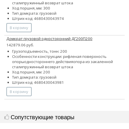
стали
пружинный возврат штока
Ход поршня, мм: 300
Тип домкрата: грузовой
Штрих-код: 4680430043974
В корзину
Домкрат грузовой односторонний ДГ200П200
142879.06 руб.
Грузоподъемность, тонн: 200
Особенности конструкции:
рифленая поверхность
опоры
одностороннего действия
опора из закаленной
стали
пружинный возврат штока
Ход поршня, мм: 200
Тип домкрата: грузовой
Штрих-код: 4680430043981
В корзину
Сопутствующие товары