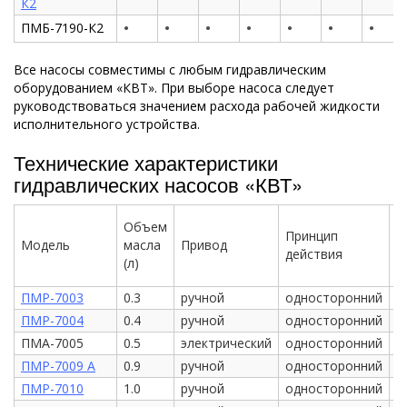
К2
•
•
•
•
•
•
•
ПМБ-7190-К2
Все насосы совместимы с любым гидравлическим
оборудованием «КВТ». При выборе насоса следует
руководствоваться значением расхода рабочей жидкости
исполнительного устройства.
Технические характеристики
гидравлических насосов «КВТ»
Объем
Принцип
Модель
масла
Привод
А
действия
(л)
ПМР-7003
0.3
ручной
односторонний
н
ПМР-7004
0.4
ручной
односторонний
е
ПМА-7005
0.5
электрический
односторонний
е
ПМР-7009 А
0.9
ручной
односторонний
е
ПМР-7010
1.0
ручной
односторонний
е