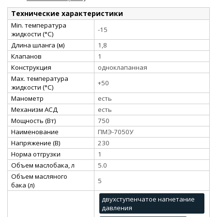
Технические характеристики
Min. температура
-15
жидкости (°С)
Длина шланга (м)
1,8
Клапанов
1
Конструкция
одноклапанная
Мax. температура
+50
жидкости (°С)
Манометр
есть
Механизм АСД
есть
Мощность (Вт)
750
Наименование
ПМЭ-7050У
Напряжение (В)
230
Норма отгрузки
1
Объем маслобака, л
5.0
Объем масляного
5
бака (л)
двухступенчатое нагнетание
давления