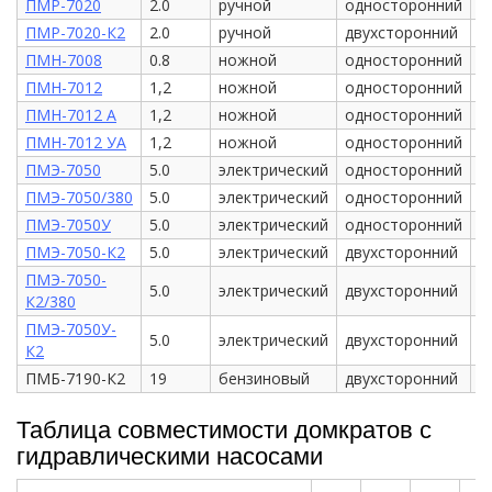
ПМР-7020
2.0
ручной
односторонний
е
ПМР-7020-К2
2.0
ручной
двухсторонний
е
ПМН-7008
0.8
ножной
односторонний
е
ПМН-7012
1,2
ножной
односторонний
е
ПМН-7012 А
1,2
ножной
односторонний
е
ПМН-7012 УА
1,2
ножной
односторонний
е
ПМЭ-7050
5.0
электрический
односторонний
е
ПМЭ-7050/380
5.0
электрический
односторонний
е
ПМЭ-7050У
5.0
электрический
односторонний
е
ПМЭ-7050-К2
5.0
электрический
двухсторонний
е
ПМЭ-7050-
5.0
электрический
двухсторонний
е
К2/380
ПМЭ-7050У-
5.0
электрический
двухсторонний
е
К2
ПМБ-7190-К2
19
бензиновый
двухсторонний
е
Таблица совместимости домкратов с
гидравлическими насосами