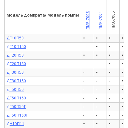
ПМР-7009
ПМР-7003
ПМР-7004
ПМА-7005
Модель домкрата/ Модель помпы
•
•
•
•
ДГ10П50
•
•
•
ДГ10П150
-
•
•
•
•
ДГ20П50
•
•
ДГ20П150
-
-
•
•
•
ДГ30П50
-
•
ДГ30П150
-
-
-
•
•
ДГ50П50
-
-
ДГ50П150
-
-
-
-
•
•
ДГ50П50Г
-
-
ДГ50П150Г
-
-
-
-
•
•
•
•
ДН10П11