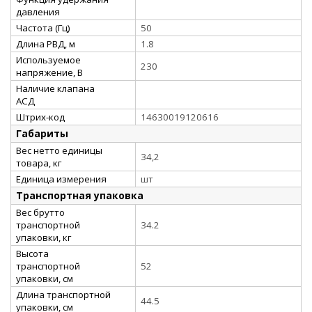
давления
Частота (Гц)
50
Длина РВД, м
1.8
Используемое
230
напряжение, В
Наличие клапана
АСД
Штрих-код
14630019120616
Габариты
Вес нетто единицы
34,2
товара, кг
Единица измерения
шт
Транспортная упаковка
Вес брутто
транспортной
34.2
упаковки, кг
Высота
транспортной
52
упаковки, см
Длина транспортной
44.5
упаковки, см