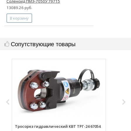
Соленоид ПМЭ-7050У 79715
13089.26 руб.
В корзину
Сопутствующие товары
Тросорез гидравлический КВТ ТРГ-24 67054
Т