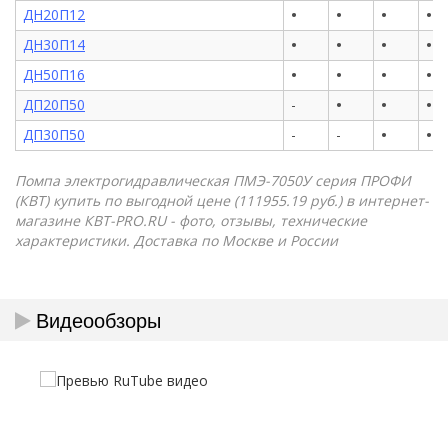
•
•
•
•
ДН20П12
•
•
•
•
ДН30П14
•
•
•
•
ДН50П16
•
•
•
ДП20П50
-
•
•
ДП30П50
-
-
Помпа электрогидравлическая ПМЭ-7050У серия ПРОФИ
(КВТ) купить по выгодной цене (111955.19 руб.) в интернет-
магазине КВТ-PRO.RU - фото, отзывы, технические
характеристики. Доставка по Москве и России
Видеообзоры