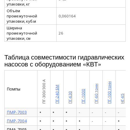
упаковки, кг
Объём
промежуточной
0,060164
упаковки, куб.м
Ширина
промежуточной
26
упаковки, см
Таблица совместимости гидравлических
насосов с оборудованием «КВТ»
ПГ-300/300 А
ПГ-100 тонн
ПГ-60 тонн
ПГ-240 БМ
Помпы
ПГ-1000
ПГ-630
НГ-65
•
•
•
ПМР-7003
-
-
-
-
•
•
•
•
•
ПМР-7004
-
-
•
•
•
•
•
ПМА-7005
-
-