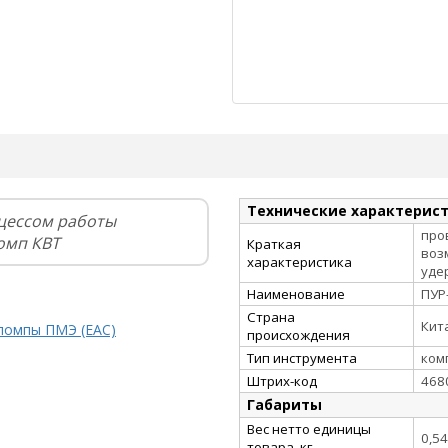
Технические характерис
цессом работы
про
омп КВТ
Краткая
воз
характеристика
уде
Наименование
ПУР
Страна
Кит
 помпы ПМЭ (EAC)
происхождения
Тип инструмента
ком
Штрих-код
468
Габариты
Вес нетто единицы
0,54
товара, кг