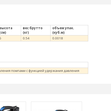
высота
вес брутто
объем упак.
(см)
(кг)
(куб.м)
5
0.54
0.0018
вления помпами с функцией удержания давления