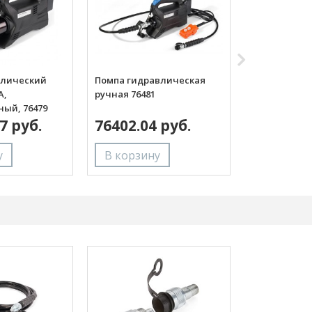
влический
Помпа гидравлическая
Помпа гидр
А,
ручная 76481
ручная ПМР-
ный, 76479
ПРОФИ (КВТ)
7 руб.
76402.04 руб.
36065.69