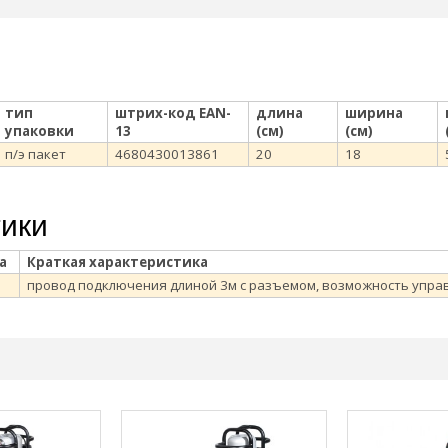
тип
штрих-код EAN-
длина
ширина
упаковки
13
(см)
(см)
п/э пакет
4680430013861
20
18
тики
а
Краткая характеристика
провод подключения длиной 3м с разъемом, возможность упра