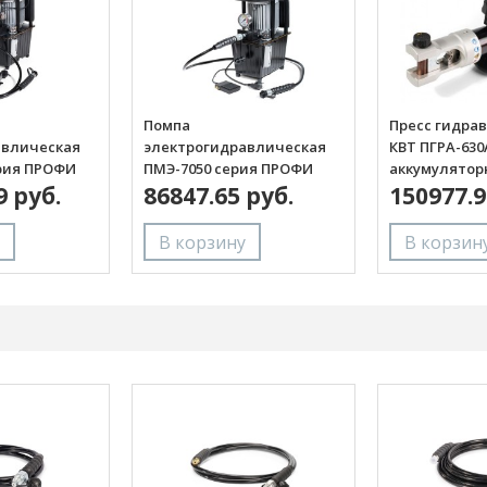
Помпа
Пресс гидра
авлическая
электрогидравлическая
КВТ ПГРА-630
рия ПРОФИ
ПМЭ-7050 серия ПРОФИ
аккумулятор
9 руб.
(КВТ)
86847.65 руб.
150977.9