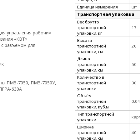
Единица измерения
шт
Транспортная упаковка
Вес брутто
транспортной
17
для управления рабочим
упаковки, кг
ования «КВТ»
Высота
 с разъемом для
транспортной
20
упаковки, см
Длина
ик
транспортной
50
упаковки, см
Количество в
мпы
ПМЭ-7050, ПМЭ-7050У,
транспортной
30
упаковке
 ПГРА-630А
Объём
транспортной
0.04
упаковки, куб.м
Тип транспортной
кар
упаковки
Ширина
транспортной
40
упаковки, см