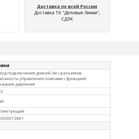
Доставка по всей России
Доставка ТК "Деловые Линии",
СДЭК
тики
вод подключения длиной 3м с разъемом,
можность управления помпами с функцией
ржания давления
-2
ай
плектующие
0430013861