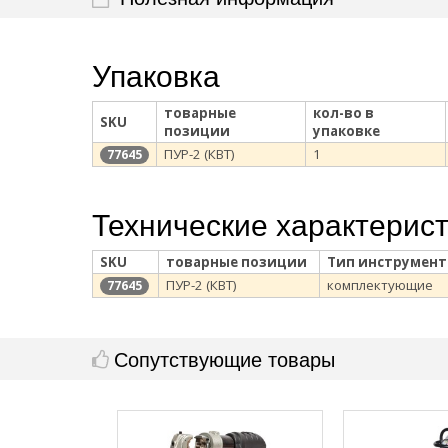
Упаковка
товарные
кол-во в
SKU
позиции
упаковке
ПУР-2 (КВТ)
1
77645
Технические характерис
SKU
товарные позиции
Тип инструмент
ПУР-2 (КВТ)
комплектующие
77645
Сопутствующие товары