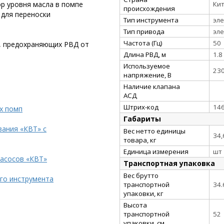
Ки
р уровня маcла в помпе
происхождения
для переноски
Тип инструмента
эл
Тип привода
эл
Частота (Гц)
50
, предохраняющих РВД от
Длина РВД, м
1.8
Используемое
23
напряжение, В
Наличие клапана
АСД
Штрих-код
14
х помп
Габариты
ания «КВТ» с
Вес нетто единицы
34,
товара, кг
Единица измерения
шт
насосов «КВТ»
Транспортная упаковка
Вес брутто
го инструмента
транспортной
34.
упаковки, кг
Высота
транспортной
52
упаковки, см