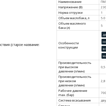
Наименование
ПМ
Напряжение (В)
23
Норма отгрузки
1
Объем маслобака, л
5.0
Объем масляного
5
бака (л)
д
н
Особенности
ствия (старое название:
конструкции
в
м
Производительность
при высоком
0,5
давлении (л/мин)
Производительность
при низком
2,8
давлении (л/мин)
Рабочее давление
70
max. (бар)
Система всасывания
дв
Страна