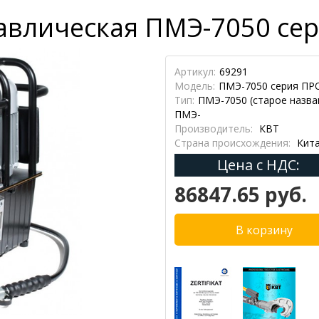
авлическая ПМЭ-7050 се
Артикул:
69291
Модель:
ПМЭ-7050 серия П
Тип:
ПМЭ-7050 (старое назва
ПМЭ-
Производитель:
КВТ
Страна происхождения:
Кит
Цена с НДС:
86847.65 руб.