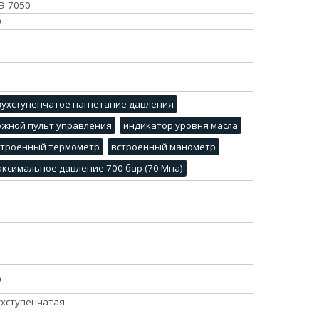
Э-7050
0
вухступенчатое нагнетание давления
ожной пульт управления
индикатор уровня масла
строенный термометр
встроенный манометр
аксимальное давление 700 бар (70 Мпа)
0
ухступенчатая