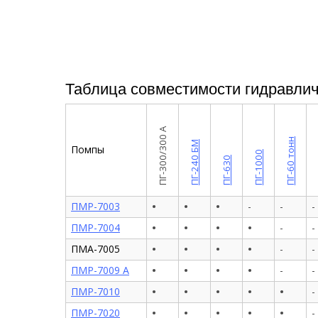
Таблица совместимости гидравлич
ПГ-300/300 А
П
ПГ-60 тонн
ПГ-240 БМ
Помпы
ПГ-1000
ПГ-630
•
•
•
ПМР-7003
-
-
-
•
•
•
•
ПМР-7004
-
-
•
•
•
•
ПМА-7005
-
-
•
•
•
•
ПМР-7009 А
-
-
•
•
•
•
•
ПМР-7010
-
•
•
•
•
•
ПМР-7020
-