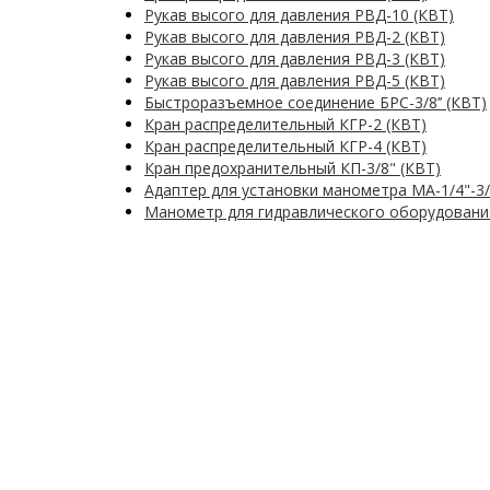
Рукав высого для давления РВД-10 (КВТ)
Рукав высого для давления РВД-2 (КВТ)
Рукав высого для давления РВД-3 (КВТ)
Рукав высого для давления РВД-5 (КВТ)
Быстроразъемное соединение БРС-3/8’’ (КВТ)
Кран распределительный КГР-2 (КВТ)
Кран распределительный КГР-4 (КВТ)
Кран предохранительный КП-3/8" (КВТ)
Адаптер для установки манометра МА-1/4"-3/
Манометр для гидравлического оборудовани