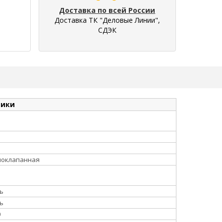
Доставка по всей России
Доставка ТК "Деловые Линии",
СДЭК
тики
ноклапанная
0
ь
ь
0