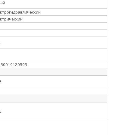
тай
ектрогидравлический
ектрический
0
630019120593
6
6