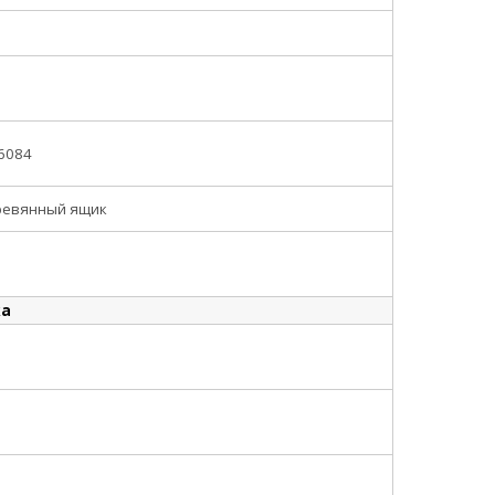
6084
ревянный ящик
ка