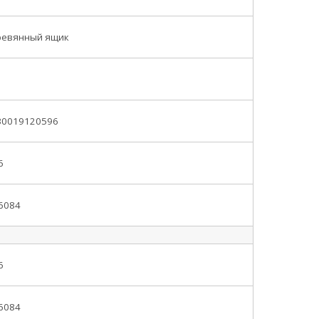
ревянный ящик
30019120596
6
6084
6
6084