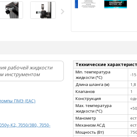
Технические характерис
ния рабочей жидкости
Min. температура
им инструментом
-15
жидкости (°С)
Длина шланга (м)
1,8
Клапанов
1
Конструкция
од
 помпы ПМЭ (EAC)
Мax. температура
+5
жидкости (°С)
Манометр
ест
50у-К2, 7050/380, 7050-
Механизм АСД
ест
Мощность (Вт)
75