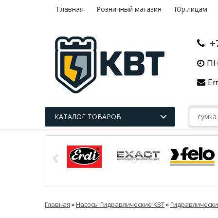
Главная
Розничный магазин
Юр.лицам
+
ПН
Em
КАТАЛОГ ТОВАРОВ
Главная
»
Насосы Гидравлические КВТ
»
Гидравлически