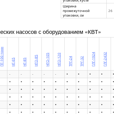
упаковки, куб.м
Ширина
промежуточной
26
упаковки, см
еских насосов с оборудованием «КВТ»
Г-100 тонн
ГЛГ-1924
ГЛГ-2432
НГО-105
НГО-120
НГО-85
ТРГ-24
ТРГ-32
НГ-65
НГ-85
•
•
•
•
-
-
-
-
-
•
•
•
•
•
•
•
•
•
•
•
•
•
•
•
•
•
•
•
•
•
•
•
•
•
•
•
•
•
•
•
•
•
•
•
•
•
•
•
•
•
•
•
•
•