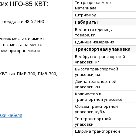
их НГО-85 КВТ:
Тип разрезаемого
материала
Штрих-код
 твердости 48-52 HRC.
Габариты
Вес нетто единицы
товара, кг
упных местах и имеет
Единица измерения
ть с места на место.
Транспортная упаковка
ним при хранении и
Вес брутто транспортной
упаковки, кг
Высота транспортной
КВТ как ПМР-700, ПМЭ-700,
упаковки, см
Длина транспортной
упаковки, см
Количество в
транспортной упаковке
Объём транспортной
упаковки, куб.м
зки кабеля
Тип транспортной
упаковки
Ширина транспортной