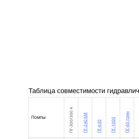
Таблица совместимости гидравлич
ПГ-300/300 А
П
ПГ-60 тонн
ПГ-240 БМ
Помпы
ПГ-1000
ПГ-630