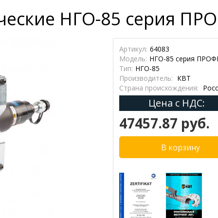
еские НГО-85 серия ПРО
Артикул:
64083
Модель:
НГО-85 серия ПРОФ
Тип:
НГО-85
Производитель:
КВТ
Страна происхождения:
Росс
Цена с НДС:
47457.87 руб.