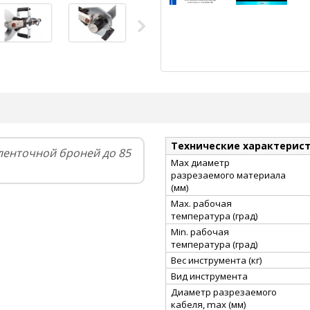
Технические характерис
ленточной броней до 85
Max диаметр
разрезаемого материала
(мм)
Max. рабочая
температура (град)
Min. рабочая
температура (град)
Вес инструмента (кг)
Вид инструмента
Диаметр разрезаемого
кабеля, max (мм)