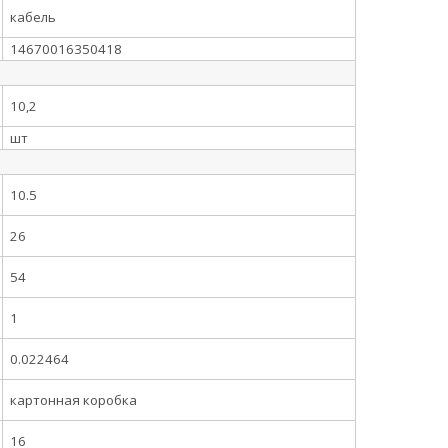
кабель
14670016350418
10,2
шт
10.5
26
54
1
0.022464
картонная коробка
16