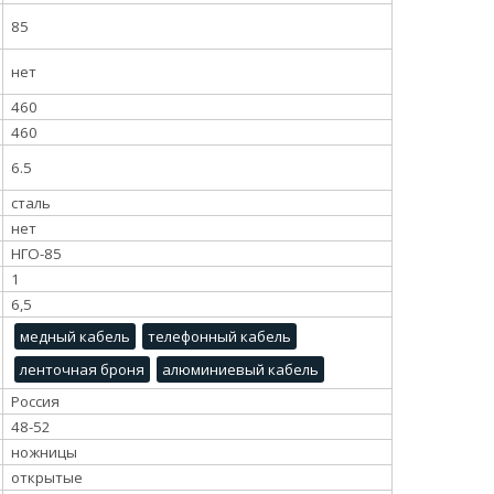
85
нет
460
460
6.5
сталь
нет
НГО-85
1
6,5
медный кабель
телефонный кабель
ленточная броня
алюминиевый кабель
Россия
48-52
ножницы
открытые