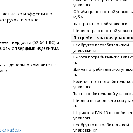
упаковке
Объём транспортной упаковки
оляет легко и эффективно
куб.м
 как рукояти можно
Тип транспортной упаковки
Ширина транспортной упаковк
Потребительская упаков
ень твердости (62-64 HRC) и
Вес брутто потребительской
боты с твердыми изделиями.
упаковки, кг:
Высота потребительской упак
см
12Т довольно компактен. К
Длина потребительской упако
ани.
см
Количество в потребительско
упаковке
Тип потребительской упаковк
Ширина потребительской упак
см
Штрих-код EAN-13 потребител
упаковки
Вес брутто потребительской
зки кабеля
упаковки, кг