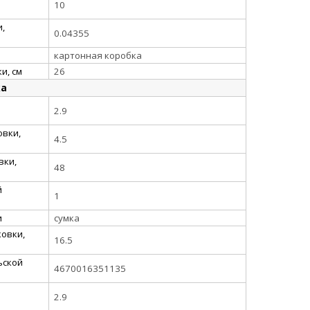
10
,
0.04355
картонная коробка
и, см
26
ка
2.9
овки,
4.5
вки,
48
й
1
и
сумка
овки,
16.5
ьской
4670016351135
2.9