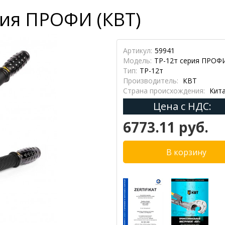
рия ПРОФИ (КВТ)
Артикул:
59941
Модель:
ТР-12т серия ПРОФ
Тип:
ТР-12т
Производитель:
КВТ
Страна происхождения:
Кит
Цена с НДС:
6773.11 руб.