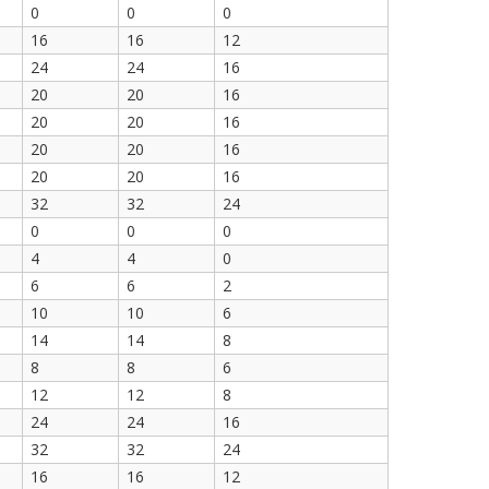
0
0
0
16
16
12
24
24
16
20
20
16
20
20
16
20
20
16
20
20
16
32
32
24
0
0
0
4
4
0
6
6
2
10
10
6
14
14
8
8
8
6
12
12
8
24
24
16
32
32
24
16
16
12