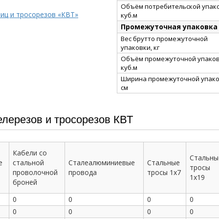
Объём потребительской упако
иц и тросорезов «КВТ»
куб.м
Промежуточная упаковка
Вес брутто промежуточной
упаковки, кг
Объём промежуточной упаков
куб.м
Ширина промежуточной упако
см
лерезов и тросорезов КВТ
Кабели со
Стальны
е
стальной
Сталеалюминиевые
Стальные
тросы
проволочной
провода
тросы 1х7
1х19
броней
0
0
0
0
0
0
0
0