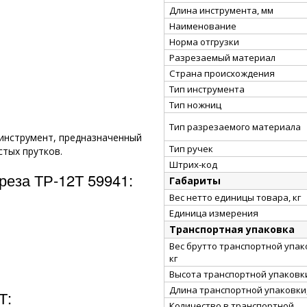
Длина инструмента, мм
Наименование
Норма отгрузки
Разрезаемый материал
Страна происхождения
Тип инструмента
Тип ножниц
Тип разрезаемого материала
инструмент, предназначенный
Тип ручек
стых прутков.
Штрих-код
реза ТР-12Т 59941:
Габариты
Вес нетто единицы товара, кг
Единица измерения
Транспортная упаковка
Вес брутто транспортной упак
кг
Высота транспортной упаковки
Длина транспортной упаковки,
Т:
Количество в транспортной