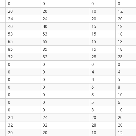
0
0
0
0
20
20
10
12
24
24
20
20
40
40
15
18
53
53
15
18
65
65
15
18
85
85
15
18
32
32
28
28
0
0
0
0
0
0
4
4
0
0
4
5
0
0
6
8
0
0
8
10
0
0
5
6
0
0
8
10
24
24
20
20
32
32
28
28
20
20
10
12