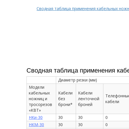
Сводная таблица применения кабельных ножн
Сводная таблица применения кабе
Диаметр резки (мм)
Модели
кабельных
Кабели
Кабели
Телефонны
ножниц и
без
ленточной
кабели
тросорезов
брони*
броней
«КВТ»
НКи-30
30
30
0
НКМ-30
30
30
0