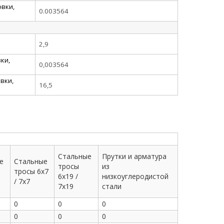
вки,
0.003564
2,9
ки,
0,003564
вки,
16,5
Стальные
Прутки и арматура
е
Стальные
тросы
из
тросы 6x7
6x19 /
низкоуглеродистой
/ 7x7
7x19
стали
0
0
0
0
0
0