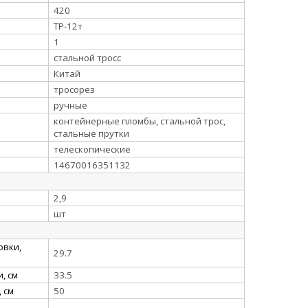
420
ТР-12т
1
стальной тросс
Китай
тросорез
ручные
контейнерные пломбы, стальной трос,
стальные прутки
телескопические
14670016351132
2,9
шт
овки,
29.7
, см
33.5
 см
50