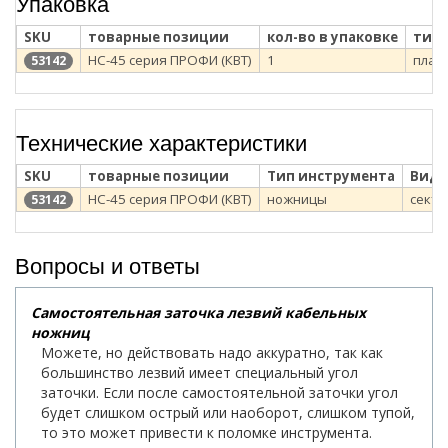
Упаковка
SKU
товарные позиции
кол-во в упаковке
тип 
НС-45 серия ПРОФИ (КВТ)
1
плас
53142
Технические характеристики
SKU
товарные позиции
Тип инструмента
Вид 
НС-45 серия ПРОФИ (КВТ)
ножницы
сект
53142
Вопросы и ответы
Самостоятельная заточка лезвий кабельных
ножниц
Можете, но действовать надо аккуратно, так как
большинство лезвий имеет специальный угол
заточки. Если после самостоятельной заточки угол
будет слишком острый или наоборот, слишком тупой,
то это может привести к поломке инструмента.