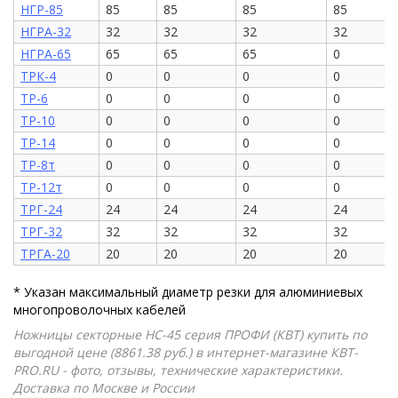
НГР-85
85
85
85
85
НГРА-32
32
32
32
32
НГРА-65
65
65
65
0
ТРК-4
0
0
0
0
ТР-6
0
0
0
0
ТР-10
0
0
0
0
ТР-14
0
0
0
0
ТР-8т
0
0
0
0
ТР-12т
0
0
0
0
ТРГ-24
24
24
24
24
ТРГ-32
32
32
32
32
ТРГА-20
20
20
20
20
* Указан максимальный диаметр резки для алюминиевых
многопроволочных кабелей
Ножницы секторные НС-45 серия ПРОФИ (КВТ) купить по
выгодной цене (8861.38 руб.) в интернет-магазине КВТ-
PRO.RU - фото, отзывы, технические характеристики.
Доставка по Москве и России