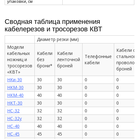
упаковки, см
Сводная таблица применения
кабелерезов и тросорезов КВТ
Диаметр резки (мм)
Модели
Кабели со
кабельных
Кабели
Кабели
Телефонные
стальной
ножниц и
без
ленточной
кабели
проволоч
тросорезов
брони*
броней
броней
«КВТ»
НКи-30
30
30
0
0
НКМ-30
30
30
0
0
НКМ-40
40
40
0
0
НКТ-30
30
30
0
0
НС-32
32
32
0
0
НС-32у
32
32
0
0
НС-40
40
40
0
0
НС-45
45
45
0
0