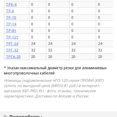
ТРК-4
0
0
0
0
ТР-6
0
0
0
0
ТР-10
0
0
0
0
ТР-14
0
0
0
0
ТР-8т
0
0
0
0
ТР-12т
0
0
0
0
ТРГ-24
24
24
24
24
ТРГ-32
32
32
32
32
ТРГА-20
20
20
20
20
* Указан максимальный диаметр резки для алюминиевых
многопроволочных кабелей
Ножницы гидравлические НГО-120 серия ПРОФИ (КВТ)
купить по выгодной цене (68910.81 руб.) в интернет-
магазине КВТ-PRO.RU - фото, отзывы, технические
характеристики. Доставка по Москве и России
Видеообзоры