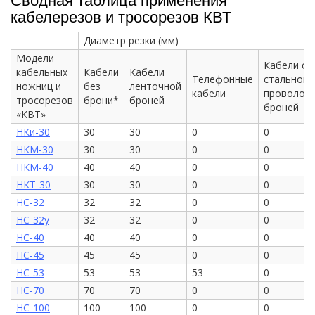
кабелерезов и тросорезов КВТ
Диаметр резки (мм)
Модели
Кабели со
кабельных
Кабели
Кабели
Телефонные
стальной
ножниц и
без
ленточной
кабели
проволоч
тросорезов
брони*
броней
броней
«КВТ»
НКи-30
30
30
0
0
НКМ-30
30
30
0
0
НКМ-40
40
40
0
0
НКТ-30
30
30
0
0
НС-32
32
32
0
0
НС-32у
32
32
0
0
НС-40
40
40
0
0
НС-45
45
45
0
0
НС-53
53
53
53
0
НС-70
70
70
0
0
НС-100
100
100
0
0