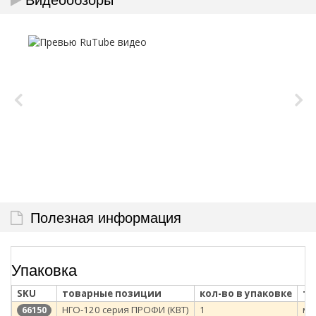
Полезная информация
Упаковка
SKU
товарные позиции
кол-во в упаковке
ти
НГО-120 серия ПРОФИ (КВТ)
1
ме
66150