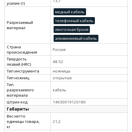
13,7
усилие (т)
медный кабель
телефонный кабель
Разрезаемый
материал
ленточная броня
алюминиевый кабель
Страна
Россия
происхождения
Твердость
48-52
лезвий (HRC)
Тип инструмента
ножницы
Тип ножниц
открытые
Тип
разрезаемого
кабель
материала
Штрих-код
14630019120180
Габариты
Вес нетто
единицы товара,
21,2
кг