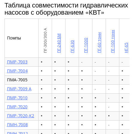
Таблица совместимости гидравлических
насосов с оборудованием «КВТ»
ПГ-300/300 А
ПГ-100 тонн
ПГ-60 тонн
ПГ-240 БМ
Помпы
ПГ-1000
ПГ-630
НГ-65
•
•
•
ПМР-7003
-
-
-
-
•
•
•
•
•
ПМР-7004
-
-
•
•
•
•
•
ПМА-7005
-
-
•
•
•
•
•
ПМР-7009 А
-
-
•
•
•
•
•
•
ПМР-7010
-
•
•
•
•
•
•
ПМР-7020
-
•
•
•
•
•
•
•
ПМР-7020-К2
•
•
•
•
•
•
ПМН-7008
-
•
•
•
•
•
•
ПМН-7012
-