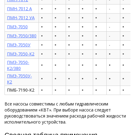
•
•
•
•
•
•
ПМН-7012 А
-
•
•
•
•
•
•
ПМН-7012 УА
-
•
•
•
•
•
•
ПМЭ-7050
-
•
•
•
•
•
•
ПМЭ-7050/380
-
•
•
•
•
•
•
ПМЭ-7050У
-
•
•
•
•
•
•
•
ПМЭ-7050-К2
ПМЭ-7050-
•
•
•
•
•
•
•
К2/380
ПМЭ-7050У-
•
•
•
•
•
•
•
К2
•
•
•
•
•
•
•
ПМБ-7190-К2
Все насосы совместимы с любым гидравлическим
оборудованием «КВТ». При выборе насоса следует
руководствоваться значением расхода рабочей жидкости
исполнительного устройства.
Сводная таблица применения