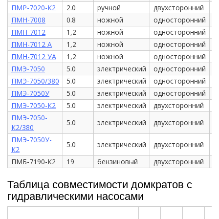
ПМР-7020-К2
2.0
ручной
двухсторонний
е
ПМН-7008
0.8
ножной
односторонний
е
ПМН-7012
1,2
ножной
односторонний
е
ПМН-7012 А
1,2
ножной
односторонний
е
ПМН-7012 УА
1,2
ножной
односторонний
е
ПМЭ-7050
5.0
электрический
односторонний
е
ПМЭ-7050/380
5.0
электрический
односторонний
е
ПМЭ-7050У
5.0
электрический
односторонний
е
ПМЭ-7050-К2
5.0
электрический
двухсторонний
е
ПМЭ-7050-
5.0
электрический
двухсторонний
е
К2/380
ПМЭ-7050У-
5.0
электрический
двухсторонний
е
К2
ПМБ-7190-К2
19
бензиновый
двухсторонний
е
Таблица совместимости домкратов с
гидравлическими насосами