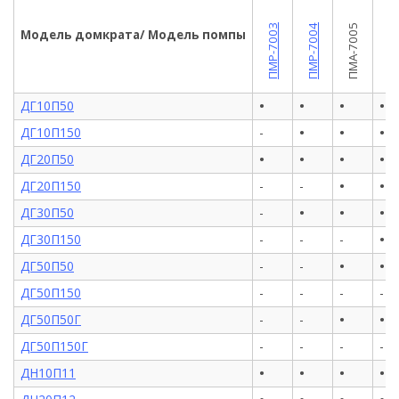
ПМР-7009
ПМР-7003
ПМР-7004
ПМА-7005
Модель домкрата/ Модель помпы
•
•
•
•
ДГ10П50
•
•
•
ДГ10П150
-
•
•
•
•
ДГ20П50
•
•
ДГ20П150
-
-
•
•
•
ДГ30П50
-
•
ДГ30П150
-
-
-
•
•
ДГ50П50
-
-
ДГ50П150
-
-
-
-
•
•
ДГ50П50Г
-
-
ДГ50П150Г
-
-
-
-
•
•
•
•
ДН10П11