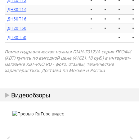
•
•
•
•
ДН20П12
•
•
•
•
ДН30П14
•
•
•
•
ДН50П16
•
•
•
ДП20П50
-
•
•
ДП30П50
-
-
Помпа гидравлическая ножная ПМН-7012УА серия ПРОФИ
(КВТ) купить по выгодной цене (41621.18 руб.) в интернет-
магазине КВТ-PRO.RU - фото, отзывы, технические
характеристики. Доставка по Москве и России
Видеообзоры