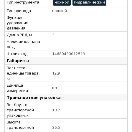
Тип инструмента
ножной
гидравлический
Тип привода
ножной
Функция
удержания
давления
Длина РВД, м
3
Наличие клапана
АСД
Штрих-код
14680430012519
Габариты
Вес нетто
единицы товара,
12,9
кг
Единица
шт
измерения
Транспортная упаковка
Вес брутто
транспортной
13.7
упаковки, кг
Высота
транспортной
36.5