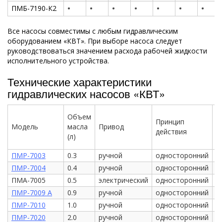
•
•
•
•
•
•
•
ПМБ-7190-К2
Все насосы совместимы с любым гидравлическим
оборудованием «КВТ». При выборе насоса следует
руководствоваться значением расхода рабочей жидкости
исполнительного устройства.
Технические характеристики
гидравлических насосов «КВТ»
Объем
Принцип
Модель
масла
Привод
А
действия
(л)
ПМР-7003
0.3
ручной
односторонний
н
ПМР-7004
0.4
ручной
односторонний
е
ПМА-7005
0.5
электрический
односторонний
е
ПМР-7009 А
0.9
ручной
односторонний
е
ПМР-7010
1.0
ручной
односторонний
е
ПМР-7020
2.0
ручной
односторонний
е