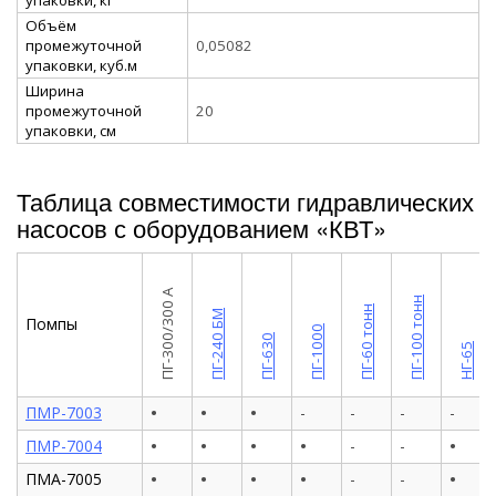
Объём
промежуточной
0,05082
упаковки, куб.м
Ширина
промежуточной
20
упаковки, см
Таблица совместимости гидравлических
насосов с оборудованием «КВТ»
ПГ-300/300 А
ПГ-100 тонн
ПГ-60 тонн
ПГ-240 БМ
Помпы
ПГ-1000
ПГ-630
НГ-65
•
•
•
ПМР-7003
-
-
-
-
•
•
•
•
•
ПМР-7004
-
-
•
•
•
•
•
ПМА-7005
-
-