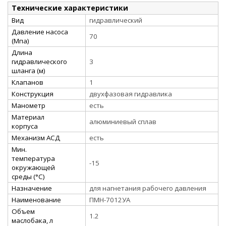
Технические характеристики
Вид
гидравлический
Давление насоса
70
(Мпа)
Длина
гидравлического
3
шланга (м)
Клапанов
1
Конструкция
двухфазовая гидравлика
Манометр
есть
Материал
алюминиевый сплав
корпуса
Механизм АСД
есть
Мин.
температура
-15
окружающей
среды (°С)
Назначение
для нагнетания рабочего давления
Наименование
ПМН-7012УА
Объем
1.2
маслобака, л