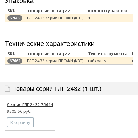
Упаковка
SKU
товарные позиции
кол-во в упаковке
т
ГЛГ-2432 серия ПРОФИ (КВТ)
1
ме
67662
Технические характеристики
SKU
товарные позиции
Тип инструмента
Ви
ГЛГ-2432 серия ПРОФИ (КВТ)
гайколом
по
67662
Товары серии ГЛГ-2432 (1 шт.)
Лезвие ГЛГ-2432 75614
9505.66 руб.
В корзину