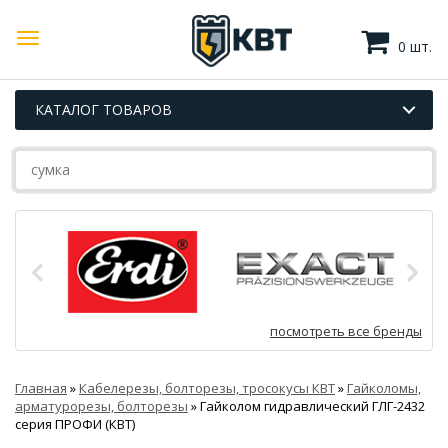
0 шт.
КАТАЛОГ ТОВАРОВ
посмотреть все бренды
Главная
»
Кабелерезы, болторезы, тросокусы КВТ
»
Гайколомы,
арматурорезы, болторезы
»
Гайколом гидравлический ГЛГ-2432
серия ПРОФИ (КВТ)