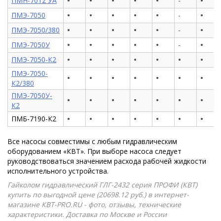
•
•
•
•
•
•
ПМН-7012 УА
-
•
•
•
•
•
•
ПМЭ-7050
-
•
•
•
•
•
•
ПМЭ-7050/380
-
•
•
•
•
•
•
ПМЭ-7050У
-
•
•
•
•
•
•
•
ПМЭ-7050-К2
ПМЭ-7050-
•
•
•
•
•
•
•
К2/380
ПМЭ-7050У-
•
•
•
•
•
•
•
К2
•
•
•
•
•
•
•
ПМБ-7190-К2
Все насосы совместимы с любым гидравлическим
оборудованием «КВТ». При выборе насоса следует
руководствоваться значением расхода рабочей жидкости
исполнительного устройства.
Гайколом гидравлический ГЛГ-2432 серия ПРОФИ (КВТ)
купить по выгодной цене (20698.12 руб.) в интернет-
магазине КВТ-PRO.RU - фото, отзывы, технические
характеристики. Доставка по Москве и России