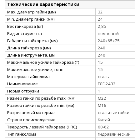
Технические характеристики
Max. диаметр гайки (мм)
32
Min. диаметр гайки (мм)
24
Вес гайкореза (кг)
2,85
Вид инструмента
помповый
Габариты гайкореза (мм)
240х65х75
Длина гайкореза (мм)
240
Длина инструмента, мм
240
Максимальное усилие гайкореза (т)
15
Максимальное усилие, тонн
15
Материал гайколома
сталь
Наименование
ГЛГ-2432
Норма отгрузки
1
Размер гайки по резьбе max. (мм)
М22
Размер гайки по резьбе min. (мм)
М16
Разрезаемый материал
стальные гайки
Страна происхождения
Китай
Твердость лезвий гайкореза (HRC)
60-62
Тип гайколома
гидравлический