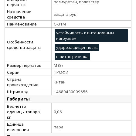
полиуретан, полиэстер
перчаток
Назначение
защита рук
средства
Наименование
С-31M
устойчивость к интенсивным
нагрузкам
Особенности
средства защиты
ударозащищенность
вшитая резинка
Размер перчаток
М (8)
Серия
ПРОФИ
Страна
Китай
происхождения
Штрих-код
14680430009656
Габариты
Вес нетто
единицы товара,
0,06
кг
Единица
пара
измерения