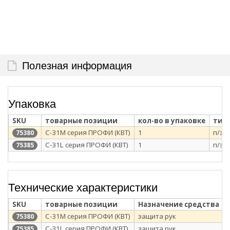
Полезная информация
Упаковка
SKU
товарные позиции
кол-во в упаковке
тип
С-31M серия ПРОФИ (КВТ)
1
п/э 
75380
С-31L серия ПРОФИ (КВТ)
1
п/э 
75385
Технические характеристики
SKU
товарные позиции
Назначение средства
С-31M серия ПРОФИ (КВТ)
защита рук
75380
С-31L серия ПРОФИ (КВТ)
защита рук
75385