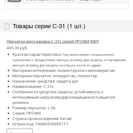
Товары серии С-31 (1 шт.)
Перчатки монтажника С-31L серия ПРОФИ (КВТ)
465.39 руб.
Краткая характеристика:
Перчатки имеют повышенное
сцепление с предметами, мягкую вставку для защиты от натирания,
мягкую вставку для защиты костяшек кисти от удара.
Материал исполнения:
полиэстер
эластан
полиуретан
Материал перчаток: полиуретан, полиэстер
Назначение средства: защита рук
Наименование: С-31L
Особенности средства защиты:
устойчивость к
интенсивным нагрузкам
ударозащищенность
вшитая
резинка
Размер перчаток: L (9)
Серия: ПРОФИ
Страна происхождения: Китай
Штрих-код: 14680430009717