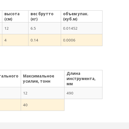
высота
вес брутто
объем упак.
(см)
(кг)
(куб.м)
12
6.5
0.01452
4
0.14
0.0006
Длина
тального
Максимальное
инструмента,
усилие, тонн
мм
12
490
40