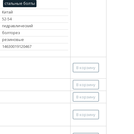
стальные болты
Китай
52-54
гидравлический
болторез
резиновые
14630019120467
В корзину
В корзину
В корзину
В корзину