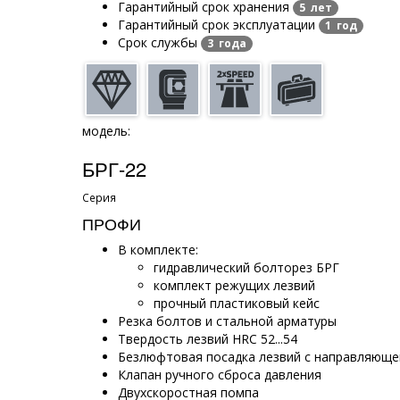
Гарантийный срок хранения
5 лет
Гарантийный срок эксплуатации
1 год
Срок службы
3 года
модель:
БРГ-22
Серия
ПРОФИ
В комплекте:
гидравлический болторез БРГ
комплект режущих лезвий
прочный пластиковый кейс
Резка болтов и стальной арматуры
Твердость лезвий HRC 52...54
Безлюфтовая посадка лезвий с направляюще
Клапан ручного сброса давления
Двухскоростная помпа