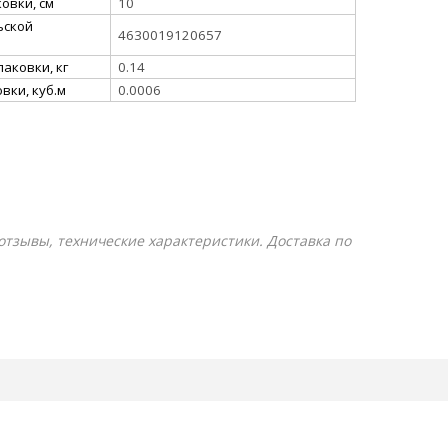
овки, см
10
ьской
4630019120657
аковки, кг
0.14
вки, куб.м
0.0006
 отзывы, технические характеристики. Доставка по