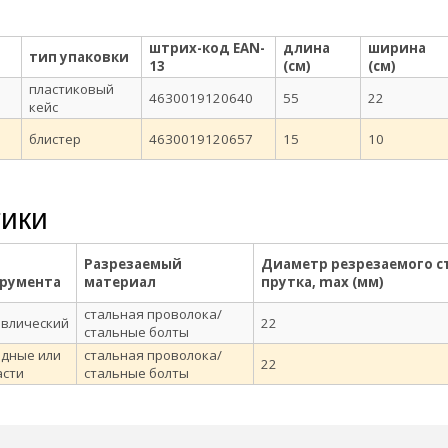
штрих-код EAN-
длина
ширина
тип упаковки
13
(см)
(см)
пластиковый
4630019120640
55
22
кейс
блистер
4630019120657
15
10
тики
Разрезаемый
Диаметр резрезаемого с
румента
материал
прутка, max (мм)
стальная проволока/
авлический
22
стальные болты
одные или
стальная проволока/
22
асти
стальные болты