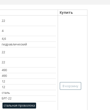
Купить
22
4
4,6
гидравлический
22
22
490
490
12
В корзину
12
сталь
БРГ-22
стальная проволока