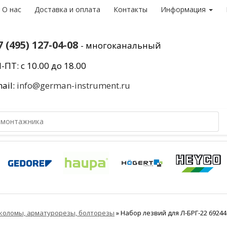
О нас
Доставка и оплата
Контакты
Информация
7 (495) 127-04-08
- многоканальный
-ПТ: с 10.00 до 18.00
ail:
info@german-instrument.ru
коломы, арматурорезы, болторезы
»
Набор лезвий для Л-БРГ-22 69244