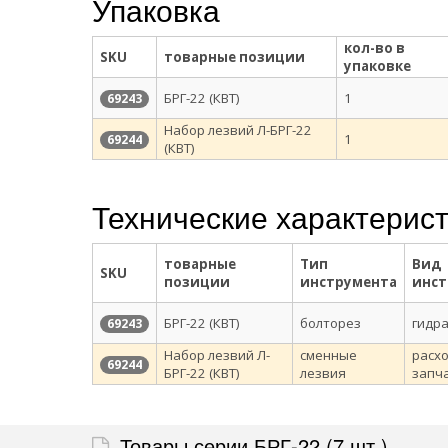
Упаковка
кол-во в
SKU
товарные позиции
упаковке
БРГ-22 (КВТ)
1
69243
Набор лезвий Л-БРГ-22
1
69244
(КВТ)
Технические характерис
товарные
Тип
Вид
SKU
позиции
инструмента
инст
БРГ-22 (КВТ)
болторез
гидр
69243
Набор лезвий Л-
сменные
расх
69244
БРГ-22 (КВТ)
лезвия
запч
Товары серии БРГ-22 (7 шт.)