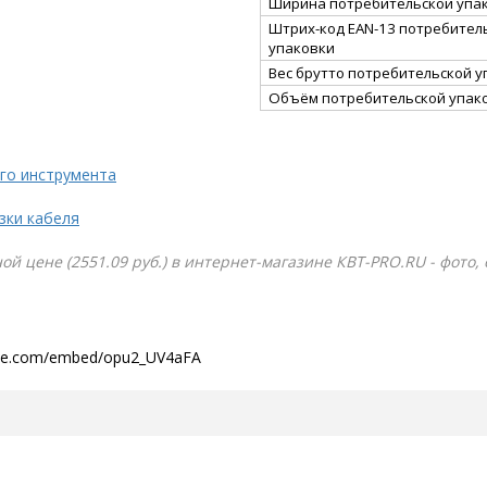
Ширина потребительской упак
Штрих-код EAN-13 потребител
упаковки
Вес брутто потребительской уп
Объём потребительской упако
го инструмента
зки кабеля
ой цене (2551.09 руб.) в интернет-магазине КВТ-PRO.RU - фото,
ube.com/embed/opu2_UV4aFA