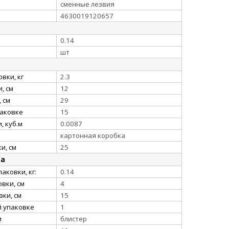
сменные лезвия
4630019120657
0.14
шт
вки, кг
2.3
, см
12
 см
29
паковке
15
, куб.м
0.0087
картонная коробка
и, см
25
ка
аковки, кг:
0.14
вки, см
4
ки, см
15
й упаковке
1
и
блистер