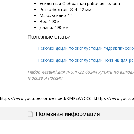
Усиленная С-образная рабочая голова
Резка болтов: ∅ 4–22 мм
Макс. усилие: 12 т
Вес 4.90 кг
Длина: 490 мм
Полезные статьи
Рекомендации по эксплуатации гидравлическо
Рекомендации по эксплуатации ножниц для ре
Набор лезвий для Л-БРГ-22 69244 купить по выгодн
Москве и России
https://www.youtube.com/embed/KMRxWvCC6EI;https://www.yout
Полезная информация