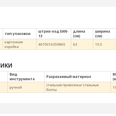
штрих-код EAN-
длина
ширина
тип упаковки
13
(см)
(см)
картонная
4670016359865
63
15.5
коробка
тики
Вид
М
Разрезаемый материал
инструмента
(
стальная проволока/ стальные
ручной
1
болты