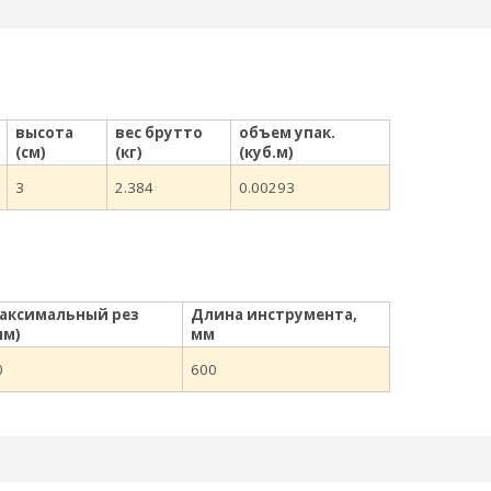
высота
вес брутто
объем упак.
(см)
(кг)
(куб.м)
3
2.384
0.00293
аксимальный рез
Длина инструмента,
мм)
мм
0
600