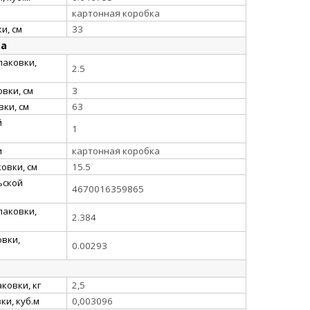
картонная коробка
и, см
33
ка
паковки,
2.5
вки, см
3
ки, см
63
й
1
и
картонная коробка
овки, см
15.5
ьской
4670016359865
паковки,
2.384
вки,
0.00293
ковки, кг
2,5
и, куб.м
0,003096