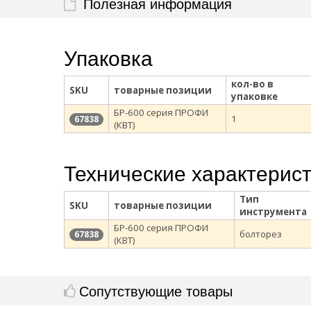
Полезная информация
Упаковка
кол-во в
SKU
товарные позиции
упаковке
БР-600 серия ПРОФИ
1
67838
(КВТ)
Технические характерис
Тип
SKU
товарные позиции
инструмента
БР-600 серия ПРОФИ
болторез
67838
(КВТ)
Сопутствующие товары