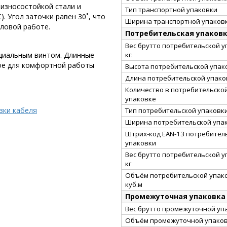
 износостойкой стали и
Тип транспортной упаковки
. Угол заточки равен 30˚, что
Ширина транспортной упаковк
ловой работе.
Потребительская упаков
Вес брутто потребительской у
кг:
циальным винтом. Длинные
ное для комфортной работы
Высота потребительской упако
Длина потребительской упаков
Количество в потребительско
упаковке
зки кабеля
Тип потребительской упаковк
Ширина потребительской упак
Штрих-код EAN-13 потребител
упаковки
Вес брутто потребительской у
кг
Объём потребительской упако
куб.м
Промежуточная упаковка
Вес брутто промежуточной упа
Объём промежуточной упаковк