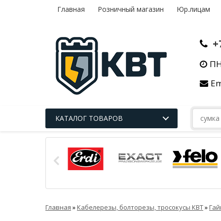
Главная
Розничный магазин
Юр.лицам
+
ПН
Em
КАТАЛОГ ТОВАРОВ
Главная
»
Кабелерезы, болторезы, тросокусы КВТ
»
Гай