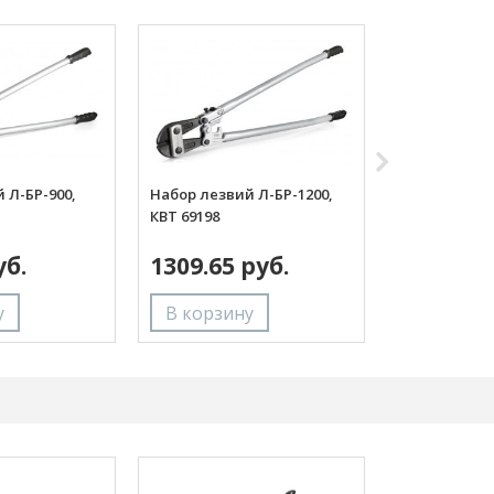
 Л-БР-900,
Набор лезвий Л-БР-1200,
Перчатки м
КВТ 69198
С-31M серия
уб.
1309.65 руб.
465.39 р