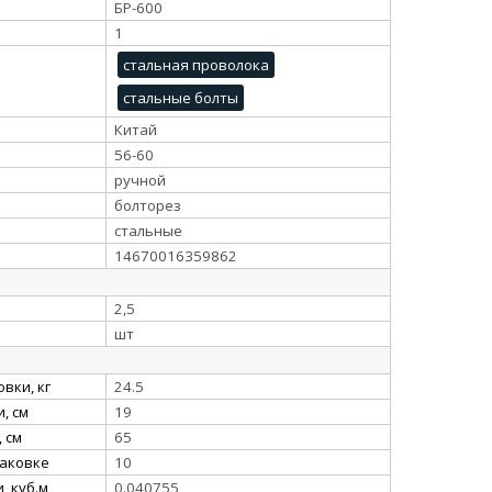
БР-600
1
стальная проволока
стальные болты
Китай
56-60
ручной
болторез
стальные
14670016359862
2,5
шт
вки, кг
24.5
, см
19
 см
65
паковке
10
, куб.м
0.040755