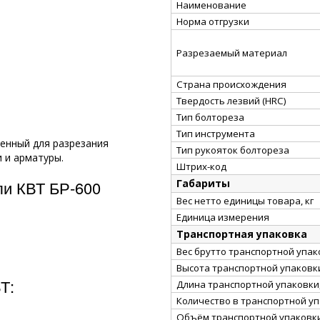
Наименование
Норма отгрузки
Разрезаемый материал
Страна происхождения
Твердость лезвий (HRC)
Тип болтореза
Тип инструмента
енный для разрезания
Тип рукояток болтореза
 и арматуры.
Штрих-код
Габариты
ли КВТ БР-600
Вес нетто единицы товара, кг
Единица измерения
Транспортная упаковка
Вес брутто транспортной упако
Высота транспортной упаковки
Т:
Длина транспортной упаковки,
Количество в транспортной у
Объём транспортной упаковки