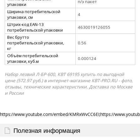
п/э пакет
упаковки
Ширина потребительской
4
упаковки, см
Штрих-код EAN-13
4630019126055
потребительской упаковки
Вес брутто
потребительской упаковки,
0.56
кг
Объём потребительской
0.000124
упаковки, куб.м
Набор лезвий Л-БР-600, КВТ 69195 купить по выгодной
цене (572.97 руб.) в интернет-магазине КВТ-PRO.RU - фото,
отзывы, технические характеристики. Доставка по Москве
и России
https://www.youtube.com/embed/KMRxWvCC6EI;https://www.yout
Полезная информация