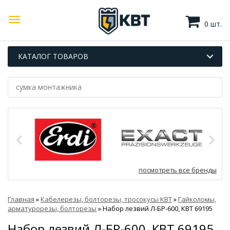
0 шт.
КАТАЛОГ ТОВАРОВ
посмотреть все бренды
Главная
»
Кабелерезы, болторезы, тросокусы КВТ
»
Гайколомы,
арматурорезы, болторезы
»
Набор лезвий Л-БР-600, КВТ 69195
Набор лезвий Л-БР-600, КВТ 69195