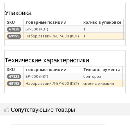
Упаковка
SKU
товарные позиции
кол-во в упаковке
т
БР-600 (КВТ)
1
ка
67838
Набор лезвий Л-БР-600 (КВТ)
1
п/
69195
Технические характеристики
SKU
товарные позиции
Тип инструмента
Ви
БР-600 (КВТ)
болторез
ру
67838
Набор лезвий Л-БР-600 (КВТ)
сменные лезвия
ра
69195
Сопутствующие товары