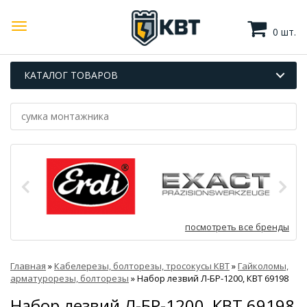
0 шт.
КАТАЛОГ ТОВАРОВ
посмотреть все бренды
Главная
»
Кабелерезы, болторезы, тросокусы КВТ
»
Гайколомы,
арматурорезы, болторезы
»
Набор лезвий Л-БР-1200, КВТ 69198
Набор лезвий Л-БР-1200, КВТ 69198