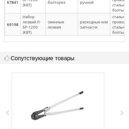
67841
болторез
ручной
(КВТ)
стальны
болты
Набор
стальна
лезвий Л-
сменные
расходные или
проволо
69198
БР-1200
лезвия
запчасти
стальны
(КВТ)
болты
Сопутствующие товары