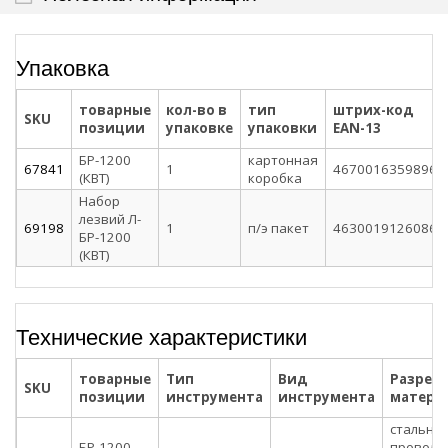
Упаковка
товарные
кол-во в
тип
штрих-код
SKU
позиции
упаковке
упаковки
EAN-13
БР-1200
картонная
67841
1
4670016359896
(КВТ)
коробка
Набор
лезвий Л-
69198
1
п/э пакет
4630019126086
БР-1200
(КВТ)
Технические характеристики
товарные
Тип
Вид
Разрез
SKU
позиции
инструмента
инструмента
матери
стальна
БР-1200
проволо