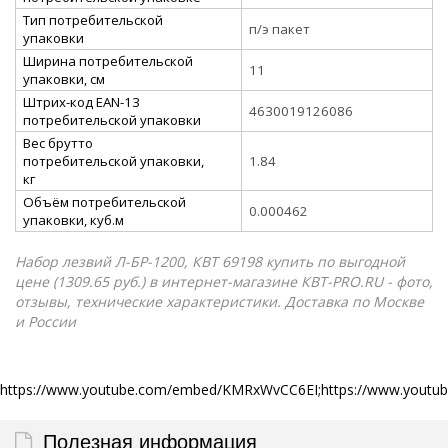
Тип потребительской
п/э пакет
упаковки
Ширина потребительской
11
упаковки, см
Штрих-код EAN-13
4630019126086
потребительской упаковки
Вес брутто
потребительской упаковки,
1.84
кг
Объём потребительской
0.000462
упаковки, куб.м
Набор лезвий Л-БР-1200, КВТ 69198 купить по выгодной
цене (1309.65 руб.) в интернет-магазине КВТ-PRO.RU - фото,
отзывы, технические характеристики. Доставка по Москве
и России
https://www.youtube.com/embed/KMRxWvCC6EI;https://www.yout
Полезная информация