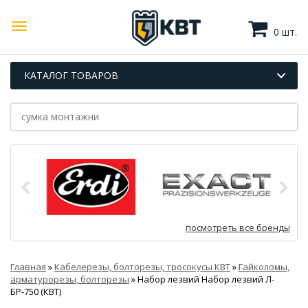
0 шт.
КАТАЛОГ ТОВАРОВ
посмотреть все бренды
Главная
»
Кабелерезы, болторезы, тросокусы КВТ
»
Гайколомы,
арматурорезы, болторезы
»
Набор лезвий Набор лезвий Л-
БР-750 (КВТ)