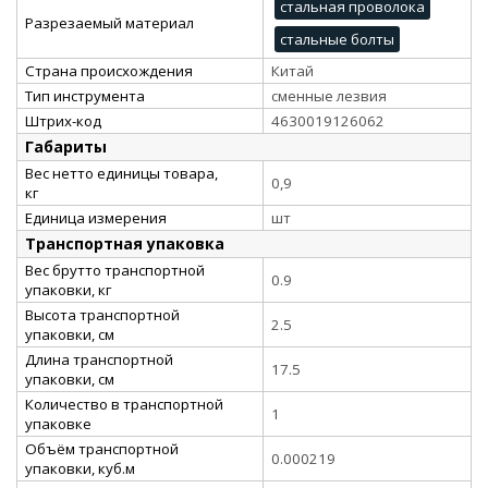
стальная проволока
Разрезаемый материал
стальные болты
Страна происхождения
Китай
Тип инструмента
сменные лезвия
Штрих-код
4630019126062
Габариты
Вес нетто единицы товара,
0,9
кг
Единица измерения
шт
Транспортная упаковка
Вес брутто транспортной
0.9
упаковки, кг
Высота транспортной
2.5
упаковки, см
Длина транспортной
17.5
упаковки, см
Количество в транспортной
1
упаковке
Объём транспортной
0.000219
упаковки, куб.м