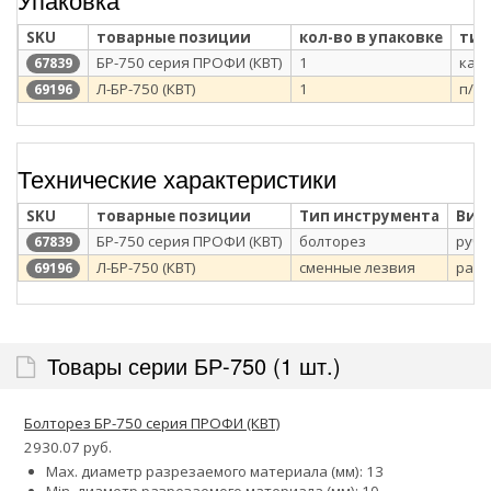
SKU
товарные позиции
кол-во в упаковке
тип
БР-750 серия ПРОФИ (КВТ)
1
кар
67839
Л-БР-750 (КВТ)
1
п/э 
69196
Технические характеристики
SKU
товарные позиции
Тип инструмента
Вид
БР-750 серия ПРОФИ (КВТ)
болторез
ручн
67839
Л-БР-750 (КВТ)
сменные лезвия
расх
69196
Товары серии БР-750 (1 шт.)
Болторез БР-750 серия ПРОФИ (КВТ)
2930.07 руб.
Max. диаметр разрезаемого материала (мм): 13
Min. диаметр разрезаемого материала (мм): 10