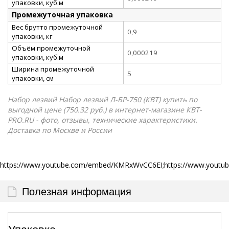
упаковки, куб.м
Промежуточная упаковка
Вес брутто промежуточной
0,9
упаковки, кг
Объём промежуточной
0,000219
упаковки, куб.м
Ширина промежуточной
5
упаковки, см
Набор лезвий Набор лезвий Л-БР-750 (КВТ) купить по
выгодной цене (750.32 руб.) в интернет-магазине КВТ-
PRO.RU - фото, отзывы, технические характеристики.
Доставка по Москве и России
https://www.youtube.com/embed/KMRxWvCC6EI;https://www.yout
Полезная информация
Упаковка