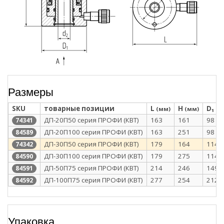
Размеры
SKU
товарные позиции
L
H
D₁
(мм)
(мм)
(м
ДП-20П50 серия ПРОФИ (КВТ)
163
161
98
74341
ДП-20П100 серия ПРОФИ (КВТ)
163
251
98
84589
ДП-30П50 серия ПРОФИ (КВТ)
179
164
114
74342
ДП-30П100 серия ПРОФИ (КВТ)
179
275
114
84590
ДП-50П75 серия ПРОФИ (КВТ)
214
246
149
84591
ДП-100П75 серия ПРОФИ (КВТ)
277
254
212
84592
Упаковка