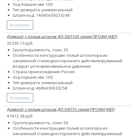
Ход поршня, мм: 100
Тип домкрата: универсальный
Штрих-код: 14680430033248
В корзину
Домкрат с полым штоком ДП-30П100 серия ПРОФИ (КВТ)
32330.13 руб.
Грузоподъемность, тонн: 30
Особенности конструкции:
полый шток
опора из
закаленной стали
одностороннего действия
пружинный
возврат штока
максимальное давление
Страна происхождения: Россия
Ход поршня, мм: 100
Тип домкрата: универсальный
Штрих-код: 4680430033258
В корзину
Домкрат с полым штоком ДП-50П75 серия ПРОФИ (КВТ)
47412.38 руб.
Грузоподъемность, тонн: 50
Особенности конструкции:
полый шток
опора из
закаленной стали
одностороннего действия
пружинный