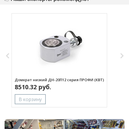
Домкрат низкий ДН-20П12 серия ПРОФИ (КВТ)
Д
8510.32 руб.
с