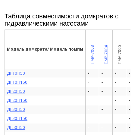
Таблица совместимости домкратов с
гидравлическими насосами
ПМР-7009
ПМР-7003
ПМР-7004
ПМА-7005
Модель домкрата/ Модель помпы
•
•
•
•
ДГ10П50
•
•
•
ДГ10П150
-
•
•
•
•
ДГ20П50
•
•
ДГ20П150
-
-
•
•
•
ДГ30П50
-
•
ДГ30П150
-
-
-
•
•
ДГ50П50
-
-