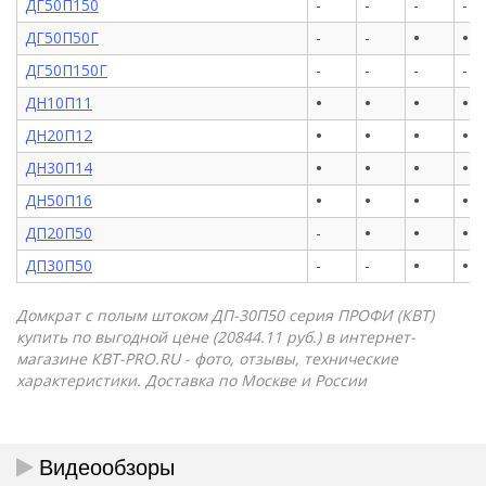
ДГ50П150
-
-
-
-
•
•
ДГ50П50Г
-
-
ДГ50П150Г
-
-
-
-
•
•
•
•
ДН10П11
•
•
•
•
ДН20П12
•
•
•
•
ДН30П14
•
•
•
•
ДН50П16
•
•
•
ДП20П50
-
•
•
ДП30П50
-
-
Домкрат с полым штоком ДП-30П50 серия ПРОФИ (КВТ)
купить по выгодной цене (20844.11 руб.) в интернет-
магазине КВТ-PRO.RU - фото, отзывы, технические
характеристики. Доставка по Москве и России
Видеообзоры