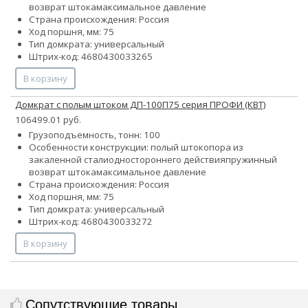
возврат штока
максимальное давление
Страна происхождения: Россия
Ход поршня, мм: 75
Тип домкрата: универсальный
Штрих-код: 4680430033265
В корзину
Домкрат с полым штоком ДП-100П75 серия ПРОФИ (КВТ)
106499.01 руб.
Грузоподъемность, тонн: 100
Особенности конструкции:
полый шток
опора из
закаленной стали
одностороннего действия
пружинный
возврат штока
максимальное давление
Страна происхождения: Россия
Ход поршня, мм: 75
Тип домкрата: универсальный
Штрих-код: 4680430033272
В корзину
Сопутствующие товары