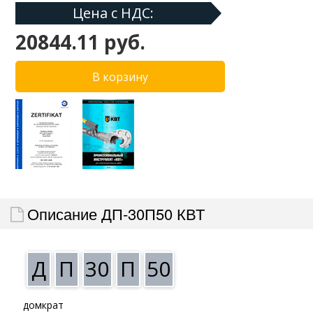
Цена с НДС:
20844.11 руб.
Описание ДП-30П50 КВТ
Д
П
30
П
50
домкрат