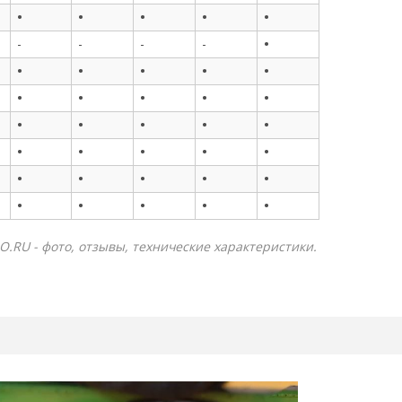
•
•
•
•
•
•
-
-
-
-
•
•
•
•
•
•
•
•
•
•
•
•
•
•
•
•
•
•
•
•
•
•
•
•
•
•
•
•
•
•
O.RU - фото, отзывы, технические характеристики.