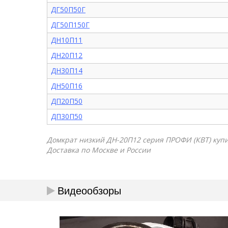
ДГ50П50Г
ДГ50П150Г
ДН10П11
ДН20П12
ДН30П14
ДН50П16
ДП20П50
ДП30П50
Домкрат низкий ДН-20П12 серия ПРОФИ (КВТ) купит
Доставка по Москве и России
Видеообзоры