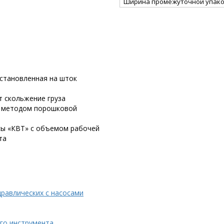
Ширина промежуточной упако
установленная на шток
 скольжение груза
е методом порошковой
сы «КВТ» с объемом рабочей
та
равлических с насосами
го инструмента