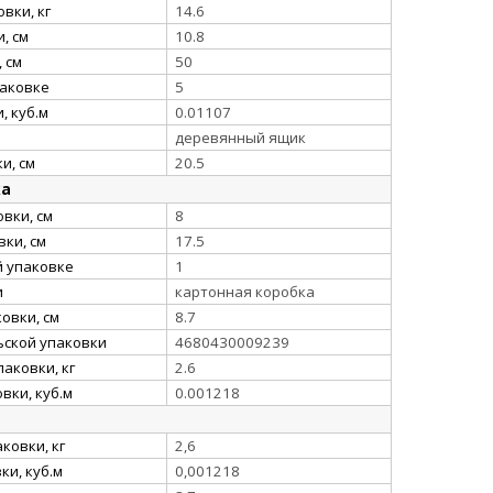
вки, кг
14.6
, см
10.8
 см
50
паковке
5
, куб.м
0.01107
деревянный ящик
и, см
20.5
ка
вки, см
8
ки, см
17.5
й упаковке
1
и
картонная коробка
овки, см
8.7
ьской упаковки
4680430009239
аковки, кг
2.6
вки, куб.м
0.001218
ковки, кг
2,6
и, куб.м
0,001218