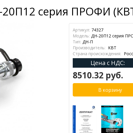
-20П12 серия ПРОФИ (КВ
Артикул:
74327
Модель:
ДН-20П12 серия П
Тип:
ДН-П
Производитель:
КВТ
Страна происхождения:
Росс
Цена с НДС:
8510.32 руб.