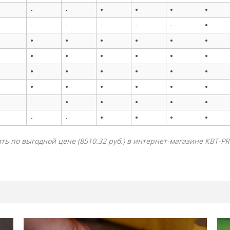
•
•
•
•
-
-
•
-
-
-
-
-
•
•
•
•
•
•
•
•
•
•
•
•
•
•
•
•
•
•
•
•
•
•
•
•
•
•
•
•
•
-
•
•
•
•
-
-
ь по выгодной цене (8510.32 руб.) в интернет-магазине КВТ-PR