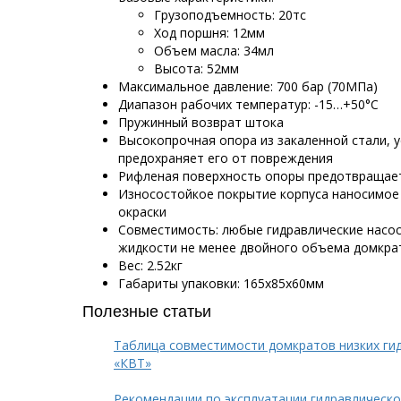
Грузоподъемность: 20тс
Ход поршня: 12мм
Объем масла: 34мл
Высота: 52мм
Максимальное давление: 700 бар (70МПа)
Диапазон рабочих температур: -15…+50°С
Пружинный возврат штока
Высокопрочная опора из закаленной стали, 
предохраняет его от повреждения
Рифленая поверхность опоры предотвращает
Износостойкое покрытие корпуса наносимо
окраски
Совместимость: любые гидравлические насо
жидкости не менее двойного объема домкра
Вес: 2.52кг
Габариты упаковки: 165х85х60мм
Полезные статьи
Таблица совместимости домкратов низких гид
«КВТ»
Рекомендации по эксплуатации гидравлическо