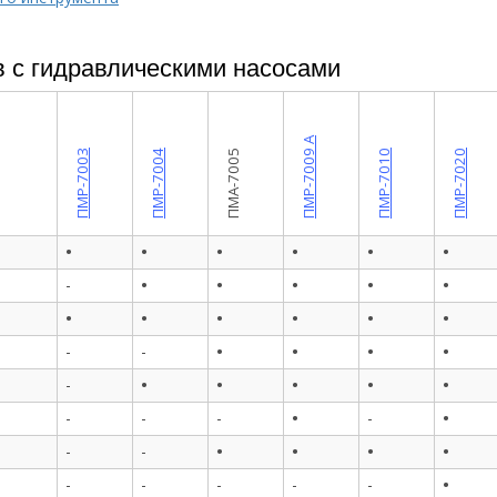
 с гидравлическими насосами
ПМР-7009 А
ПМР-7003
ПМР-7004
ПМА-7005
ПМР-7010
ПМР-7020
•
•
•
•
•
•
•
•
•
•
•
-
•
•
•
•
•
•
•
•
•
•
-
-
•
•
•
•
•
-
•
•
-
-
-
-
•
•
•
•
-
-
•
-
-
-
-
-