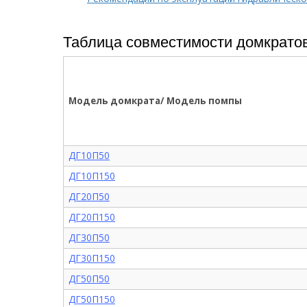
Таблица совместимости домкратов
Модель домкрата/ Модель помпы
ДГ10П50
ДГ10П150
ДГ20П50
ДГ20П150
ДГ30П50
ДГ30П150
ДГ50П50
ДГ50П150