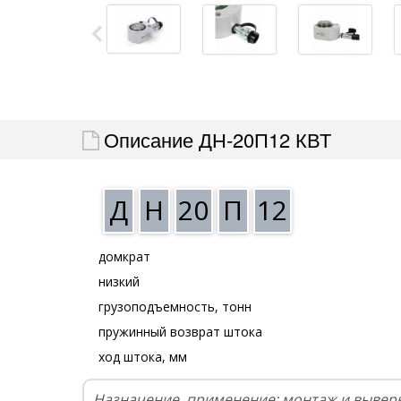
Описание ДН-20П12 КВТ
Д
Н
20
П
12
домкрат
низкий
грузоподъемность, тонн
пружинный возврат штока
ход штока, мм
Назначение, применение: монтаж и выверк