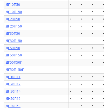
•
•
•
•
ДГ10П50
•
•
•
ДГ10П150
-
•
•
•
•
ДГ20П50
•
•
ДГ20П150
-
-
•
•
•
ДГ30П50
-
•
ДГ30П150
-
-
-
•
•
ДГ50П50
-
-
ДГ50П150
-
-
-
-
•
•
ДГ50П50Г
-
-
ДГ50П150Г
-
-
-
-
•
•
•
•
ДН10П11
•
•
•
•
ДН20П12
•
•
•
•
ДН30П14
•
•
•
•
ДН50П16
•
•
•
ДП20П50
-