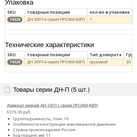
Упаковка
SKU
товарные позиции
кол-во в упаковке
т
ДН-30П14 серия ПРОФИ (КВТ)
1
к
74328
Технические характеристики
SKU
товарные позиции
Тип домкрата
Груз
ДН-30П14 серия ПРОФИ (КВТ)
грузовой
30
74328
Товары серии ДН-П (5 шт.)
Домкрат низкий ДН-10П11 серия ПРОФИ (КВТ)
6376.30 руб.
Грузоподъемность, тонн: 10
Особенности конструкции:
максимальное давление
Страна происхождения: Россия
Ход поршня, мм: 11