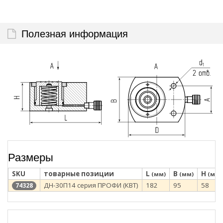
Полезная информация
Размеры
SKU
товарные позиции
L
B
H
(мм)
(мм)
(мм)
ДН-30П14 серия ПРОФИ (КВТ)
182
95
58
74328