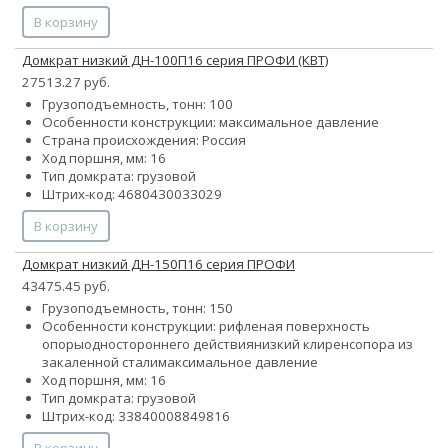
В корзину
Домкрат низкий ДН-100П16 серия ПРОФИ (КВТ)
27513.27 руб.
Грузоподъемность, тонн: 100
Особенности конструкции:
максимальное давление
Страна происхождения: Россия
Ход поршня, мм: 16
Тип домкрата: грузовой
Штрих-код: 4680430033029
В корзину
Домкрат низкий ДН-150П16 серия ПРОФИ
43475.45 руб.
Грузоподъемность, тонн: 150
Особенности конструкции:
рифленая поверхность
опоры
одностороннего действия
низкий клиренс
опора из
закаленной стали
максимальное давление
Ход поршня, мм: 16
Тип домкрата: грузовой
Штрих-код: 33840008849816
В корзину