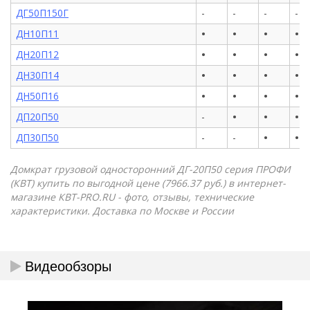
ДГ50П150Г
-
-
-
-
•
•
•
•
ДН10П11
•
•
•
•
ДН20П12
•
•
•
•
ДН30П14
•
•
•
•
ДН50П16
•
•
•
ДП20П50
-
•
•
ДП30П50
-
-
Домкрат грузовой односторонний ДГ-20П50 серия ПРОФИ
(КВТ) купить по выгодной цене (7966.37 руб.) в интернет-
магазине КВТ-PRO.RU - фото, отзывы, технические
характеристики. Доставка по Москве и России
Видеообзоры