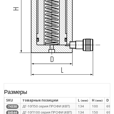
Размеры
SKU
товарные позиции
L
H
D
(мм)
(мм)
(м
ДГ-10П50 серия ПРОФИ (КВТ)
134
100
69
74330
ДГ-10П100 серия ПРОФИ (КВТ)
134
150
69
84544