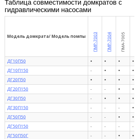
Таблица совместимости домкратов с
гидравлическими насосами
ПМР-7009
ПМР-7003
ПМР-7004
ПМА-7005
Модель домкрата/ Модель помпы
•
•
•
•
ДГ10П50
•
•
•
ДГ10П150
-
•
•
•
•
ДГ20П50
•
•
ДГ20П150
-
-
•
•
•
ДГ30П50
-
•
ДГ30П150
-
-
-
•
•
ДГ50П50
-
-
ДГ50П150
-
-
-
-
•
•
ДГ50П50Г
-
-