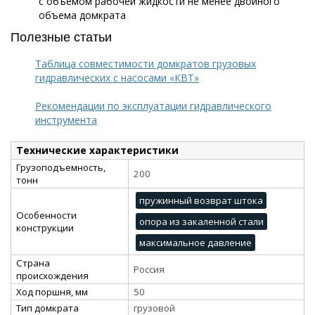
с объемом рабочей жидкости не менее двойного
объема домкрата
Полезные статьи
Таблица совместимости домкратов грузовых
гидравлических с насосами «КВТ»
Рекомендации по эксплуатации гидравлического
инструмента
Технические характеристики
Грузоподъемность,
200
тонн
пружинный возврат штока
Особенности
опора из закаленной стали
конструкции
максимальное давление
Страна
Россия
происхождения
Ход поршня, мм
50
Тип домкрата
грузовой