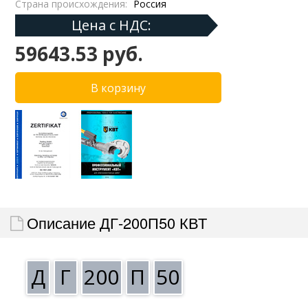
Страна происхождения:
Россия
Цена с НДС:
59643.53 руб.
Описание ДГ-200П50 КВТ
Д
Г
200
П
50