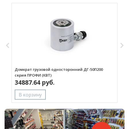
Домкрат грузовой односторонний ДГ-50П200
Д
серия ПРОФИ (КВТ)
Д
34887.64 руб.