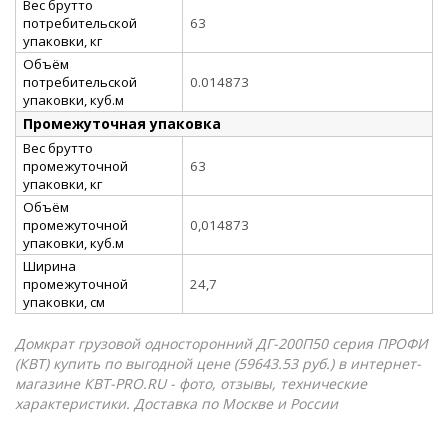
Вес брутто
потребительской
63
упаковки, кг
Объём
потребительской
0.014873
упаковки, куб.м
Промежуточная упаковка
Вес брутто
промежуточной
63
упаковки, кг
Объём
промежуточной
0,014873
упаковки, куб.м
Ширина
промежуточной
24,7
упаковки, см
Домкрат грузовой односторонний ДГ-200П50 серия ПРОФИ
(КВТ) купить по выгодной цене (59643.53 руб.) в интернет-
магазине КВТ-PRO.RU - фото, отзывы, технические
характеристики. Доставка по Москве и России