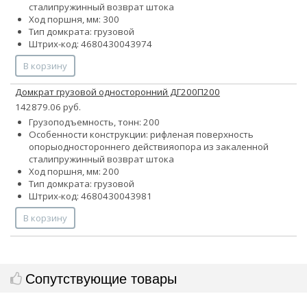
стали
пружинный возврат штока
Ход поршня, мм: 300
Тип домкрата: грузовой
Штрих-код: 4680430043974
В корзину
Домкрат грузовой односторонний ДГ200П200
142879.06 руб.
Грузоподъемность, тонн: 200
Особенности конструкции:
рифленая поверхность
опоры
одностороннего действия
опора из закаленной
стали
пружинный возврат штока
Ход поршня, мм: 200
Тип домкрата: грузовой
Штрих-код: 4680430043981
В корзину
Сопутствующие товары