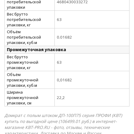
потребительской
4680430033272
упаковки
Вес брутто
потребительской
63
упаковки, кг
Объём
потребительской
0.01682
упаковки, куб.м
Промежуточная упаковка
Вес брутто
промежуточной
63
упаковки, кг
Объём
промежуточной
0,01682
упаковки, куб.м
Ширина
промежуточной
22,2
упаковки, см
Домкрат с полым штоком ДП-100П75 серия ПРОФИ (КВТ)
купить по выгодной цене (106499.01 руб.) в интернет-
магазине КВТ-PRO.RU - фото, отзывы, технические
характеристики. Доставка по Москве и России