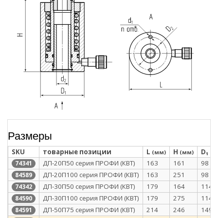
Размеры
SKU
товарные позиции
L
H
D₁
(мм)
(мм)
(м
ДП-20П50 серия ПРОФИ (КВТ)
163
161
98
74341
ДП-20П100 серия ПРОФИ (КВТ)
163
251
98
84589
ДП-30П50 серия ПРОФИ (КВТ)
179
164
114
74342
ДП-30П100 серия ПРОФИ (КВТ)
179
275
114
84590
ДП-50П75 серия ПРОФИ (КВТ)
214
246
149
84591