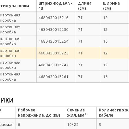
штрих-код EAN-
длина
ширина
тип упаковки
13
(см)
(см)
картонная
4680430015216
71
12
коробка
картонная
4680430015230
71
12
коробка
картонная
4680430015254
71
16
коробка
картонная
4680430015223
71
12
коробка
картонная
4680430015247
71
12
коробка
картонная
4680430015261
71
16
коробка
тики
я
Рабочее
Сечение
Количество ж
напряжение, до (кВ)
жил, мм²
кабеле
ваемая
6
10/ 25
3