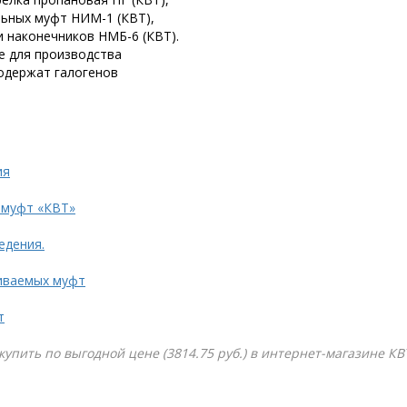
ьных муфт НИМ-1 (КВТ),
 наконечников НМБ-6 (КВТ).
е для производства
одержат галогенов
ия
 муфт «КВТ»
едения.
иваемых муфт
т
 купить по выгодной цене (3814.75 руб.) в интернет-магазине КВ