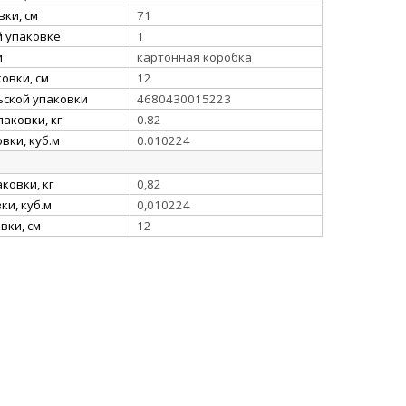
ки, см
71
й упаковке
1
и
картонная коробка
овки, см
12
ьской упаковки
4680430015223
аковки, кг
0.82
вки, куб.м
0.010224
ковки, кг
0,82
и, куб.м
0,010224
вки, см
12