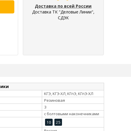
Доставка по всей России
Доставка ТК "Деловые Линии",
СДЭК
тики
КГЭ, КГЭ-ХЛ, КГпЭ, КГпЭ-ХЛ
Резиновая
3
с болтовыми наконечниками
10
25
Россия