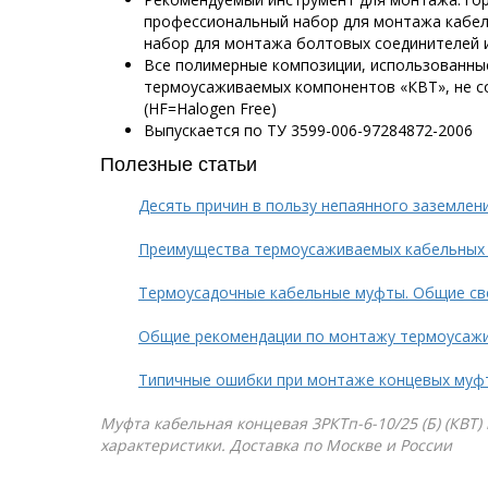
профессиональный набор для монтажа кабел
набор для монтажа болтовых соединителей и
Все полимерные композиции, использованны
термоусаживаемых компонентов «КВТ», не с
(HF=Halogen Free)
Выпускается по ТУ 3599-006-97284872-2006
Полезные статьи
Десять причин в пользу непаянного заземлен
Преимущества термоусаживаемых кабельных
Термоусадочные кабельные муфты. Общие св
Общие рекомендации по монтажу термоусаж
Типичные ошибки при монтаже концевых муф
Муфта кабельная концевая 3РКТп-6-10/25 (Б) (КВТ)
характеристики. Доставка по Москве и России