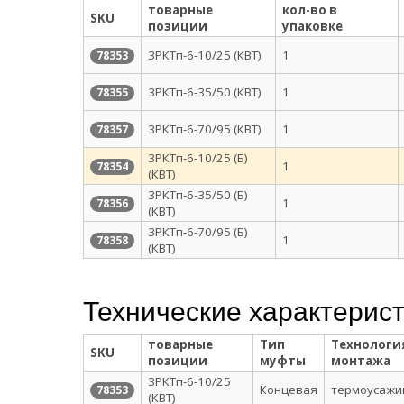
товарные
кол-во в
SKU
позиции
упаковке
3РКТп-6-10/25 (КВТ)
1
78353
3РКТп-6-35/50 (КВТ)
1
78355
3РКТп-6-70/95 (КВТ)
1
78357
3РКТп-6-10/25 (Б)
1
78354
(КВТ)
3РКТп-6-35/50 (Б)
1
78356
(КВТ)
3РКТп-6-70/95 (Б)
1
78358
(КВТ)
Технические характерис
товарные
Тип
Технологи
SKU
позиции
муфты
монтажа
3РКТп-6-10/25
Концевая
термоусажи
78353
(КВТ)