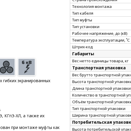
Технология монтажа
Тип кабеля
Тип муфты
Тип установки
Рабочее напряжение, до (кВ)
Температура эксплуатации, ˚С
Штрих-код
Габариты
Вес нетто единицы товара, кг
Транспортная упаковка
Вес брутто транспортной упако
х гибких экранированных
Высота транспортной упаковки
Длина транспортной упаковки,
Количество в транспортной у
Объём транспортной упаковки
Тип транспортной упаковки
6
Ширина транспортной упаковк
, КГпЭ-ХЛ, а также их
Потребительская упаков
зован при монтаже муфты как
Высота потребительской упако