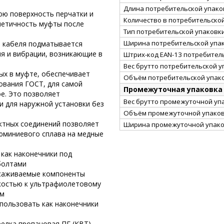
Длина потребительской упаков
юю поверхность перчатки и
Количество в потребительско
метичность муфты после
Тип потребительской упаковк
Ширина потребительской упак
и кабеля подматывается
я и вибрации, возникающие в
Штрих-код EAN-13 потребител
Вес брутто потребительской уп
ых в муфте, обеспечивает
Объём потребительской упако
ования ГОСТ, для самой
Промежуточная упаковка
е. Это позволяет
Вес брутто промежуточной упа
 и для наружной установки без
Объём промежуточной упаковк
ктных соединений позволяет
Ширина промежуточной упако
юминиевого сплава на медные
как наконечники под
 болтами
усаживаемые компоненты
костью к ультрафиолетовому
ям
пользовать как наконечники
елка пропановая ПГ (КВТ),