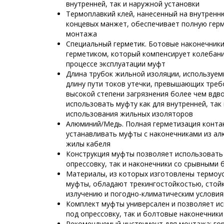
внутренней, так и наружной установки
Термоплавкий клей, нанесенный на внутренн
концевых манжет, обеспечивает полную гер
монтажа
Специальный герметик. Ботовые наконечник
герметиком, который компенсирует колебани
процессе эксплуатации муфт
Длина трубок жильной изоляции, используем
длину пути токов утечки, превышающих треб
высокой степени загрязнения более чем вдво
использовать муфту как для внутренней, так
использования жильных изоляторов
Алюминий/Медь. Полная герметизация конта
устанавливать муфты с наконечниками из ал
жилы кабеля
Конструкция муфты позволяет использовать 
опрессовку, так и наконечники со срывными
Материалы, из которых изготовлены термо
муфты, обладают трекингостойкостью, стой
излучению и погодно-климатическим услови
Комплект муфты универсален и позволяет ис
под опрессовку, так и болтовые наконечники
Рекомендуемый инструмент для монтажа: гор