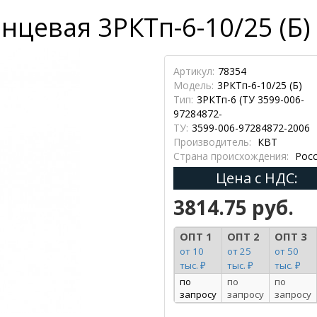
цевая 3РКТп-6-10/25 (Б) 
Артикул:
78354
Модель:
3РКТп-6-10/25 (Б)
Тип:
3РКТп-6 (ТУ 3599-006-
97284872-
ТУ:
3599-006-97284872-2006
Производитель:
КВТ
Страна происхождения:
Росс
Цена с НДС:
3814.75 руб.
ОПТ 1
ОПТ 2
ОПТ 3
от 10
от 25
от 50
тыс. ₽
тыс. ₽
тыс. ₽
по
по
по
запросу
запросу
запросу