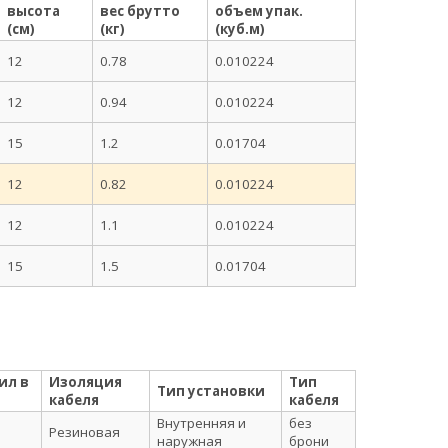
высота
вес брутто
объем упак.
(см)
(кг)
(куб.м)
12
0.78
0.010224
12
0.94
0.010224
15
1.2
0.01704
12
0.82
0.010224
12
1.1
0.010224
15
1.5
0.01704
ил в
Изоляция
Тип
Тип установки
кабеля
кабеля
Внутренняя и
без
Резиновая
наружная
брони