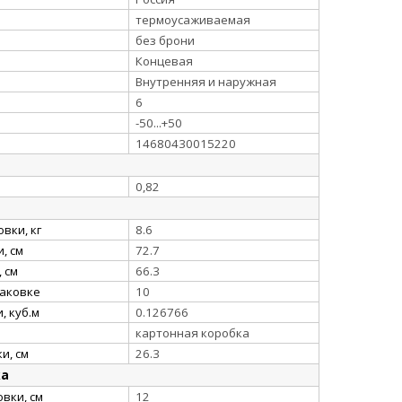
термоусаживаемая
без брони
Концевая
Внутренняя и наружная
6
-50...+50
14680430015220
0,82
вки, кг
8.6
, см
72.7
 см
66.3
паковке
10
, куб.м
0.126766
картонная коробка
и, см
26.3
ка
вки, см
12