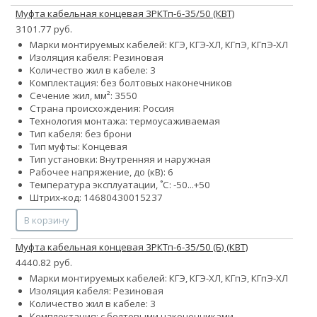
Муфта кабельная концевая 3РКТп-6-35/50 (КВТ)
3101.77 руб.
Марки монтируемых кабелей: КГЭ, КГЭ-ХЛ, КГпЭ, КГпЭ-ХЛ
Изоляция кабеля: Резиновая
Количество жил в кабеле: 3
Комплектация: без болтовых наконечников
Сечение жил, мм²:
35
50
Страна происхождения: Россия
Технология монтажа: термоусаживаемая
Тип кабеля: без брони
Тип муфты: Концевая
Тип установки: Внутренняя и наружная
Рабочее напряжение, до (кВ): 6
Температура эксплуатации, ˚С: -50...+50
Штрих-код: 14680430015237
В корзину
Муфта кабельная концевая 3РКТп-6-35/50 (Б) (КВТ)
4440.82 руб.
Марки монтируемых кабелей: КГЭ, КГЭ-ХЛ, КГпЭ, КГпЭ-ХЛ
Изоляция кабеля: Резиновая
Количество жил в кабеле: 3
Комплектация: с болтовыми наконечниками