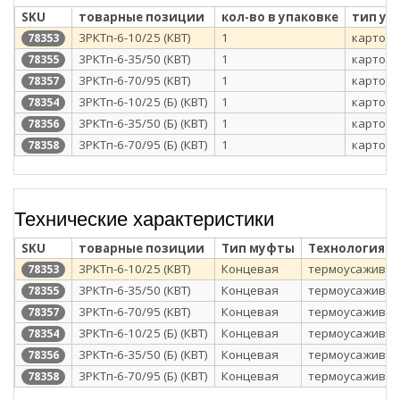
SKU
товарные позиции
кол-во в упаковке
тип уп
3РКТп-6-10/25 (КВТ)
1
картонн
78353
3РКТп-6-35/50 (КВТ)
1
картонн
78355
3РКТп-6-70/95 (КВТ)
1
картонн
78357
3РКТп-6-10/25 (Б) (КВТ)
1
картонн
78354
3РКТп-6-35/50 (Б) (КВТ)
1
картонн
78356
3РКТп-6-70/95 (Б) (КВТ)
1
картонн
78358
Технические характеристики
SKU
товарные позиции
Тип муфты
Технология 
3РКТп-6-10/25 (КВТ)
Концевая
термоусажива
78353
3РКТп-6-35/50 (КВТ)
Концевая
термоусажива
78355
3РКТп-6-70/95 (КВТ)
Концевая
термоусажива
78357
3РКТп-6-10/25 (Б) (КВТ)
Концевая
термоусажива
78354
3РКТп-6-35/50 (Б) (КВТ)
Концевая
термоусажива
78356
3РКТп-6-70/95 (Б) (КВТ)
Концевая
термоусажива
78358