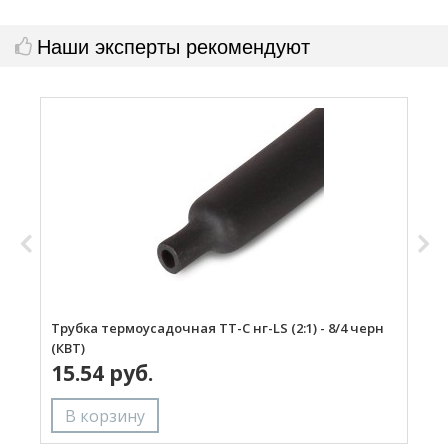
Наши эксперты рекомендуют
Трубка термоусадочная ТТ-С нг-LS (2:1) - 8/4 черн
М
(КВТ)
15.54 руб.