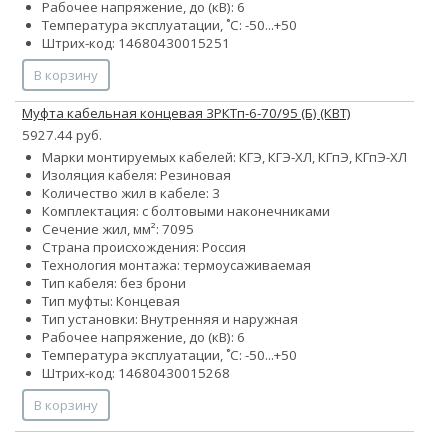
Рабочее напряжение, до (кВ): 6
Температура эксплуатации, ˚С: -50...+50
Штрих-код: 14680430015251
В корзину
Муфта кабельная концевая 3РКТп-6-70/95 (Б) (КВТ)
5927.44 руб.
Марки монтируемых кабелей: КГЭ, КГЭ-ХЛ, КГпЭ, КГпЭ-ХЛ
Изоляция кабеля: Резиновая
Количество жил в кабеле: 3
Комплектация: с болтовыми наконечниками
Сечение жил, мм²:
70
95
Страна происхождения: Россия
Технология монтажа: термоусаживаемая
Тип кабеля: без брони
Тип муфты: Концевая
Тип установки: Внутренняя и наружная
Рабочее напряжение, до (кВ): 6
Температура эксплуатации, ˚С: -50...+50
Штрих-код: 14680430015268
В корзину