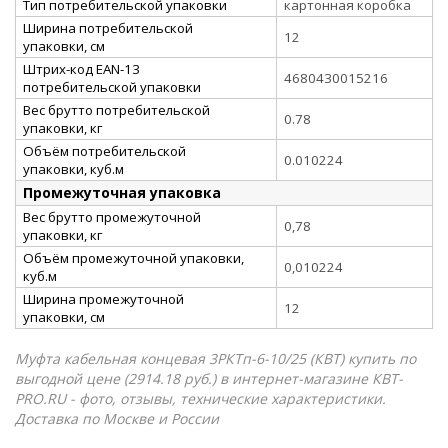
Тип потребительской упаковки
картонная коробка
Ширина потребительской
12
упаковки, см
Штрих-код EAN-13
4680430015216
потребительской упаковки
Вес брутто потребительской
0.78
упаковки, кг
Объём потребительской
0.010224
упаковки, куб.м
Промежуточная упаковка
Вес брутто промежуточной
0,78
упаковки, кг
Объём промежуточной упаковки,
0,010224
куб.м
Ширина промежуточной
12
упаковки, см
Муфта кабельная концевая 3РКТп-6-10/25 (КВТ) купить по
выгодной цене (2914.18 руб.) в интернет-магазине КВТ-
PRO.RU - фото, отзывы, технические характеристики.
Доставка по Москве и России