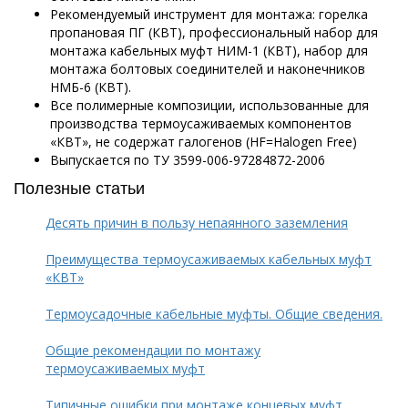
Рекомендуемый инструмент для монтажа: горелка
пропановая ПГ (КВТ), профессиональный набор для
монтажа кабельных муфт НИМ-1 (КВТ), набор для
монтажа болтовых соединителей и наконечников
НМБ-6 (КВТ).
Все полимерные композиции, использованные для
производства термоусаживаемых компонентов
«КВТ», не содержат галогенов (HF=Halogen Free)
Выпускается по ТУ 3599-006-97284872-2006
Полезные статьи
Десять причин в пользу непаянного заземления
Преимущества термоусаживаемых кабельных муфт
«КВТ»
Термоусадочные кабельные муфты. Общие сведения.
Общие рекомендации по монтажу
термоусаживаемых муфт
Типичные ошибки при монтаже концевых муфт