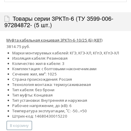
Товары серии 3РКТп-6 (ТУ 3599-006-
97284872- (5 шт.)
Муфта кабельная концевая 3РКТп-6-10/25 (Б) (КВТ)
3814.75 руб.
Марки монтируемых кабелей: КГЭ, КГЭ-ХЛ, КГпЭ, КГпЭ-ХЛ
Изоляция кабеля: Резиновая
Количество жил в кабеле: 3
Комплектация: с болтовыми наконечниками
Сечение жил, мм²:
10
25
Страна происхождения: Россия
Технология монтажа: термоусаживаемая
Тип кабеля: без брони
Тип муфты: Концевая
Тип установки: Внутренняя и наружная
Рабочее напряжение, до (кВ): 6
Температура эксплуатации, ˚С: -50...+50
Штрих-код: 14680430015220
В корзину