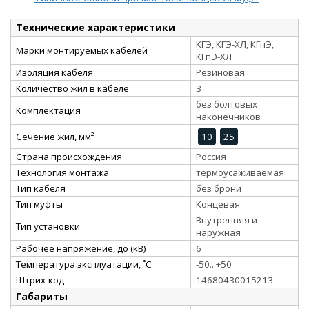
Технические характеристики
КГЭ, КГЭ-ХЛ, КГпЭ,
Марки монтируемых кабелей
КГпЭ-ХЛ
Изоляция кабеля
Резиновая
Количество жил в кабеле
3
без болтовых
Комплектация
наконечников
Сечение жил, мм²
10
25
Страна происхождения
Россия
Технология монтажа
термоусаживаемая
Тип кабеля
без брони
Тип муфты
Концевая
Внутренняя и
Тип установки
наружная
Рабочее напряжение, до (кВ)
6
Температура эксплуатации, ˚С
-50...+50
Штрих-код
14680430015213
Габариты