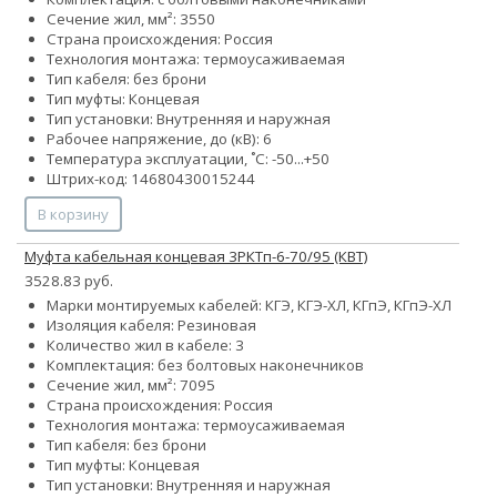
Сечение жил, мм²:
35
50
Страна происхождения: Россия
Технология монтажа: термоусаживаемая
Тип кабеля: без брони
Тип муфты: Концевая
Тип установки: Внутренняя и наружная
Рабочее напряжение, до (кВ): 6
Температура эксплуатации, ˚С: -50...+50
Штрих-код: 14680430015244
В корзину
Муфта кабельная концевая 3РКТп-6-70/95 (КВТ)
3528.83 руб.
Марки монтируемых кабелей: КГЭ, КГЭ-ХЛ, КГпЭ, КГпЭ-ХЛ
Изоляция кабеля: Резиновая
Количество жил в кабеле: 3
Комплектация: без болтовых наконечников
Сечение жил, мм²:
70
95
Страна происхождения: Россия
Технология монтажа: термоусаживаемая
Тип кабеля: без брони
Тип муфты: Концевая
Тип установки: Внутренняя и наружная