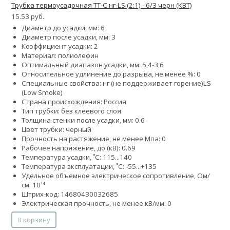
Трубка термоусадочная ТТ-С нг-LS (2:1) - 6/3 черн (КВТ)
15.53 руб.
Диаметр до усадки, мм: 6
Диаметр после усадки, мм: 3
Коэффициент усадки: 2
Материал: полиолефин
Оптимальный диапазон усадки, мм: 5,4-3,6
Относительное удлинение до разрыва, не менее %: 0
Специальные свойства:
нг (не поддерживает горение)
LS
(Low Smoke)
Страна происхождения: Россия
Тип трубки: без клеевого слоя
Толщина стенки после усадки, мм: 0.6
Цвет трубки: черный
Прочность на растяжение, не менее Мпа: 0
Рабочее напряжение, до (кВ): 0.69
Температура усадки, ˚С: 115...140
Температура эксплуатации, ˚С: -55...+135
Удельное объемное электрическое сопротивление, Ом/
см: 10¹⁴
Штрих-код: 14680430032685
Электрическая прочность, не менее кВ/мм: 0
В корзину