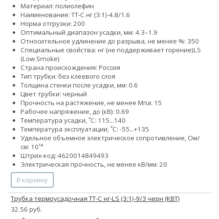
Материал: полиолефин
Наименование: ТТ-С нг (3:1)-4.8/1.6
Норма отгрузки: 200
Оптимальный диапазон усадки, мм: 4.3–1.9
Относительное удлинение до разрыва, не менее %: 350
Специальные свойства:
нг (не поддерживает горение)
LS
(Low Smoke)
Страна происхождения: Россия
Тип трубки: без клеевого слоя
Толщина стенки после усадки, мм: 0.6
Цвет трубки: черный
Прочность на растяжение, не менее Мпа: 15
Рабочее напряжение, до (кВ): 0.69
Температура усадки, ˚С: 115...140
Температура эксплуатации, ˚С: -55...+135
Удельное объемное электрическое сопротивление, Ом/
см: 10¹⁴
Штрих-код: 4620014849493
Электрическая прочность, не менее кВ/мм: 20
В корзину
Трубка термоусадочная ТТ-С нг-LS (3:1)-9/3 черн (КВТ)
32.56 руб.