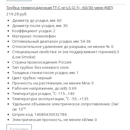
Трубка термоусадочная ТТ-С нг-LS (2:1) - 60/30 черн (КВТ)
219.28 руб.
Диаметр до усадки, мм: 60
Диаметр после усадки, мм: 30
Коэффициент усадки: 2
Материал: полиолефин
Оптимальный диапазон усадки, мм: 54-36
Относительное удлинение до разрыва, не менее %: 0
Специальные свойства:
нг (не поддерживает горение)
LS
(Low Smoke)
Страна происхождения: Россия
Тип трубки: без клеевого слоя
Толщина стенки после усадки, мм: 1
Цвет трубки: черный
Прочность на растяжение, не менее Мпа: 0
Рабочее напряжение, до (кВ): 0.69
Температура усадки, ˚С: 115...140
Температура эксплуатации, ˚С: -55...+135
Удельное объемное электрическое сопротивление, Ом/
см: 10¹⁴
Штрих-код: 14680430032784
Электрическая прочность, не менее кВ/мм: 0
В корзину