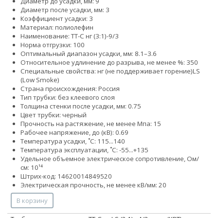
Диаметр до усадки, мм: 9
Диаметр после усадки, мм: 3
Коэффициент усадки: 3
Материал: полиолефин
Наименование: ТТ-С нг (3:1)-9/3
Норма отгрузки: 100
Оптимальный диапазон усадки, мм: 8.1–3.6
Относительное удлинение до разрыва, не менее %: 350
Специальные свойства:
нг (не поддерживает горение)
LS
(Low Smoke)
Страна происхождения: Россия
Тип трубки: без клеевого слоя
Толщина стенки после усадки, мм: 0.75
Цвет трубки: черный
Прочность на растяжение, не менее Мпа: 15
Рабочее напряжение, до (кВ): 0.69
Температура усадки, ˚С: 115...140
Температура эксплуатации, ˚С: -55...+135
Удельное объемное электрическое сопротивление, Ом/
см: 10¹⁴
Штрих-код: 14620014849520
Электрическая прочность, не менее кВ/мм: 20
В корзину