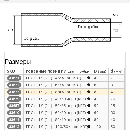
Размеры
SKU
товарные позиции
D
d
S
цвет трубки
(мм)
(мм)
ТТ-С нг-LS (2:1) - 4/2 черн (КВТ)
4
2
0
83631
ТТ-С нг-LS (2:1) - 6/3 черн (КВТ)
6
3
0
83632
ТТ-С нг-LS (2:1) - 8/4 черн (КВТ)
8
4
0
83633
ТТ-С нг-LS (2:1) - 40/20 черн (КВТ)
40
20
1
83639
ТТ-С нг-LS (2:1) - 50/25 черн (КВТ)
50
25
1
83657
ТТ-С нг-LS (2:1) - 60/30 черн (КВТ)
60
30
1
83640
ТТ-С нг-LS (2:1) - 80/40 черн (КВТ)
80
40
1
83641
ТТ-С нг-LS (2:1) - 100/50 черн (КВТ)
100
50
1
83642