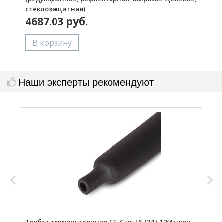
стеклозащитная)
4687.03 руб.
Наши эксперты рекомендуют
Трубка термоусадочная ТТ-С нг-LS (3:1)-12/4 черн
Т