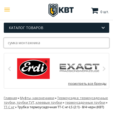
0 шт.
КАТАЛОГ ТОВАРОВ
посмотреть все бренды
Главная
»
Муфты, наконечники
»
Термоусадка: термоусадочные
трубки, трубки ТУТ, клеевые трубки
»
термоусадочные трубки
»
ТТ-С нг
»
Трубка термоусадочная ТТ-С нг-LS (2:1) - 8/4 черн (КВТ)