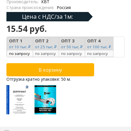
Производитель:
КВТ
Страна происхождения:
Россия
Цена с НДС/за 1м:
15.54 руб.
ОПТ 1
ОПТ 2
ОПТ 3
ОПТ 4
от 10 тыс. ₽
от 25 тыс. ₽
от 50 тыс. ₽
от 100 тыс. ₽
по запросу
по запросу
по запросу
по запросу
Отгрузка кратно упаковке: 50 м.