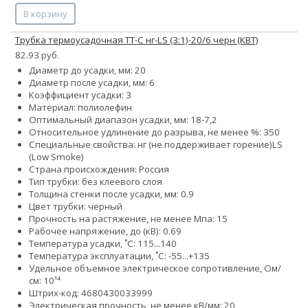
В корзину
Трубка термоусадочная ТТ-С нг-LS (3:1)-20/6 черн (КВТ)
82.93 руб.
Диаметр до усадки, мм: 20
Диаметр после усадки, мм: 6
Коэффициент усадки: 3
Материал: полиолефин
Оптимальный диапазон усадки, мм: 18-7,2
Относительное удлинение до разрыва, не менее %: 350
Специальные свойства:
нг (не поддерживает горение)
LS
(Low Smoke)
Страна происхождения: Россия
Тип трубки: без клеевого слоя
Толщина стенки после усадки, мм: 0.9
Цвет трубки: черный
Прочность на растяжение, не менее Мпа: 15
Рабочее напряжение, до (кВ): 0.69
Температура усадки, ˚С: 115...140
Температура эксплуатации, ˚С: -55...+135
Удельное объемное электрическое сопротивление, Ом/
см: 10¹⁴
Штрих-код: 4680430033999
Электрическая прочность, не менее кВ/мм: 20