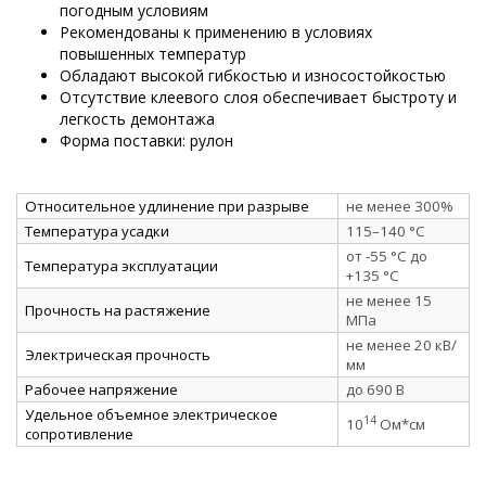
погодным условиям
Рекомендованы к применению в условиях
повышенных температур
Обладают высокой гибкостью и износостойкостью
Отсутствие клеевого слоя обеспечивает быстроту и
легкость демонтажа
Форма поставки: рулон
Относительное удлинение при разрыве
не менее 300%
Температура усадки
115–140 °C
от -55 °C до
Температура эксплуатации
+135 °C
не менее 15
Прочность на растяжение
МПа
не менее 20 кВ/
Электрическая прочность
мм
Рабочее напряжение
до 690 В
Удельное объемное электрическое
14
10
Ом*см
сопротивление