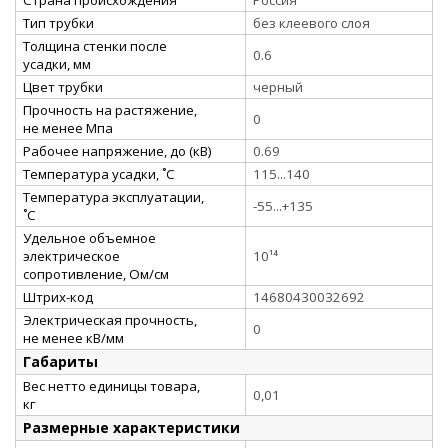
Тип трубки
без клеевого слоя
Толщина стенки после
0.6
усадки, мм
Цвет трубки
черный
Прочность на растяжение,
0
не менее Мпа
Рабочее напряжение, до (кВ)
0.69
Температура усадки, ˚С
115...140
Температура эксплуатации,
-55...+135
˚С
Удельное объемное
электрическое
10¹⁴
сопротивление, Ом/см
Штрих-код
14680430032692
Электрическая прочность,
0
не менее кВ/мм
Габариты
Вес нетто единицы товара,
0,01
кг
Размерные характеристики