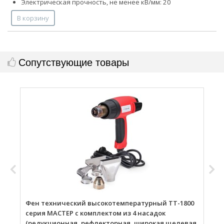
Электрическая прочность, не менее кВ/мм: 20
В корзину
Сопутствующие товары
Фен технический высокотемпературный ТТ-1800
Г
серия МАСТЕР с комплектом из 4 насадок
(редукционная, рефлекторная, широкая щелевая,