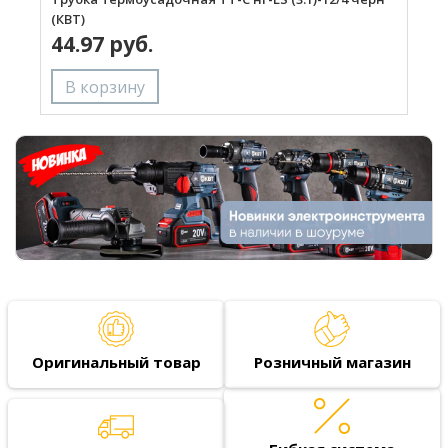
(КВТ)
ч
44.97 руб.
Оригинальный товар
Розничный магазин