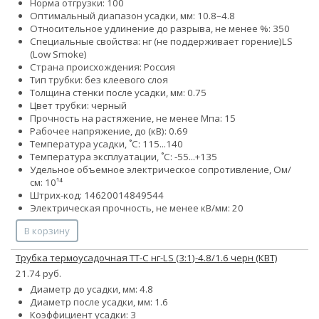
Норма отгрузки: 100
Оптимальный диапазон усадки, мм: 10.8–4.8
Относительное удлинение до разрыва, не менее %: 350
Специальные свойства:
нг (не поддерживает горение)
LS
(Low Smoke)
Страна происхождения: Россия
Тип трубки: без клеевого слоя
Толщина стенки после усадки, мм: 0.75
Цвет трубки: черный
Прочность на растяжение, не менее Мпа: 15
Рабочее напряжение, до (кВ): 0.69
Температура усадки, ˚С: 115...140
Температура эксплуатации, ˚С: -55...+135
Удельное объемное электрическое сопротивление, Ом/
см: 10¹⁴
Штрих-код: 14620014849544
Электрическая прочность, не менее кВ/мм: 20
В корзину
Трубка термоусадочная ТТ-С нг-LS (3:1)-4.8/1.6 черн (КВТ)
21.74 руб.
Диаметр до усадки, мм: 4.8
Диаметр после усадки, мм: 1.6
Коэффициент усадки: 3