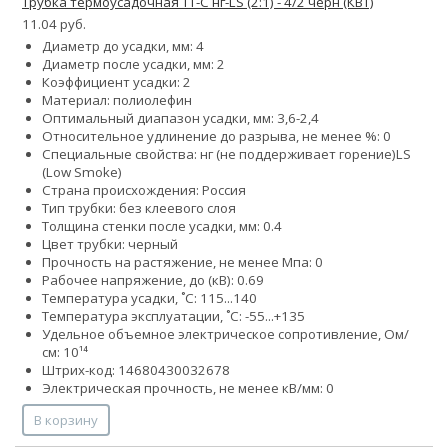
Трубка термоусадочная ТТ-С нг-LS (2:1) - 4/2 черн (КВТ)
11.04 руб.
Диаметр до усадки, мм: 4
Диаметр после усадки, мм: 2
Коэффициент усадки: 2
Материал: полиолефин
Оптимальный диапазон усадки, мм: 3,6-2,4
Относительное удлинение до разрыва, не менее %: 0
Специальные свойства:
нг (не поддерживает горение)
LS
(Low Smoke)
Страна происхождения: Россия
Тип трубки: без клеевого слоя
Толщина стенки после усадки, мм: 0.4
Цвет трубки: черный
Прочность на растяжение, не менее Мпа: 0
Рабочее напряжение, до (кВ): 0.69
Температура усадки, ˚С: 115...140
Температура эксплуатации, ˚С: -55...+135
Удельное объемное электрическое сопротивление, Ом/
см: 10¹⁴
Штрих-код: 14680430032678
Электрическая прочность, не менее кВ/мм: 0
В корзину