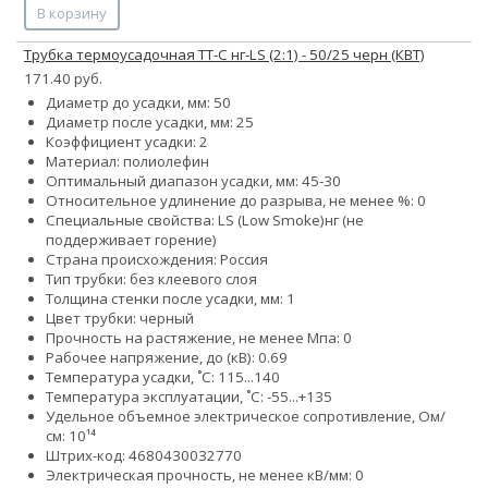
В корзину
Трубка термоусадочная ТТ-С нг-LS (2:1) - 50/25 черн (КВТ)
171.40 руб.
Диаметр до усадки, мм: 50
Диаметр после усадки, мм: 25
Коэффициент усадки: 2
Материал: полиолефин
Оптимальный диапазон усадки, мм: 45-30
Относительное удлинение до разрыва, не менее %: 0
Специальные свойства:
LS (Low Smoke)
нг (не
поддерживает горение)
Страна происхождения: Россия
Тип трубки: без клеевого слоя
Толщина стенки после усадки, мм: 1
Цвет трубки: черный
Прочность на растяжение, не менее Мпа: 0
Рабочее напряжение, до (кВ): 0.69
Температура усадки, ˚С: 115...140
Температура эксплуатации, ˚С: -55...+135
Удельное объемное электрическое сопротивление, Ом/
см: 10¹⁴
Штрих-код: 4680430032770
Электрическая прочность, не менее кВ/мм: 0