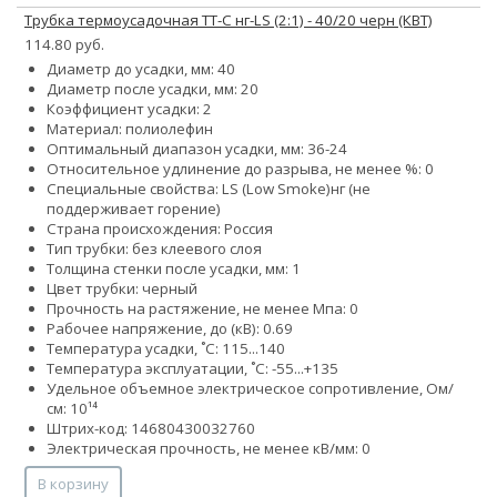
Трубка термоусадочная ТТ-С нг-LS (2:1) - 40/20 черн (КВТ)
114.80 руб.
Диаметр до усадки, мм: 40
Диаметр после усадки, мм: 20
Коэффициент усадки: 2
Материал: полиолефин
Оптимальный диапазон усадки, мм: 36-24
Относительное удлинение до разрыва, не менее %: 0
Специальные свойства:
LS (Low Smoke)
нг (не
поддерживает горение)
Страна происхождения: Россия
Тип трубки: без клеевого слоя
Толщина стенки после усадки, мм: 1
Цвет трубки: черный
Прочность на растяжение, не менее Мпа: 0
Рабочее напряжение, до (кВ): 0.69
Температура усадки, ˚С: 115...140
Температура эксплуатации, ˚С: -55...+135
Удельное объемное электрическое сопротивление, Ом/
см: 10¹⁴
Штрих-код: 14680430032760
Электрическая прочность, не менее кВ/мм: 0
В корзину