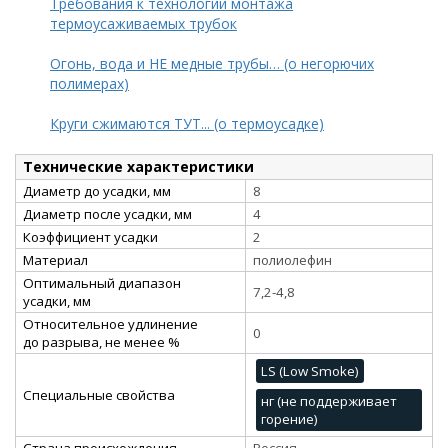
Требования к технологии монтажа
термоусаживаемых трубок
Огонь, вода и НЕ медные трубы… (о негорючих
полимерах)
Круги сжимаются ТУТ... (о термоусадке)
Технические характеристики
Диаметр до усадки, мм
8
Диаметр после усадки, мм
4
Коэффициент усадки
2
Материал
полиолефин
Оптимальный диапазон
7,2-4,8
усадки, мм
Относительное удлинение
0
до разрыва, не менее %
LS (Low Smoke)
Специальные свойства
нг (не поддерживает
горение)
Страна происхождения
Россия