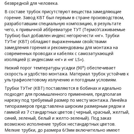
безвредной для человека.
В составе трубок присутствуют вещества замедляющие
горение. Завод КВТ был первым в стране производством,
разработавшим специальную композицию, в результате
чего, к привычной аббревиатуре ТУТ (ТермоУсаживаемые
Трубки) был добавлен индекс негорючести «нг». Трубки
ТУТнг (КВТ) обладают выраженными свойствами
замедления горения и рекомендованы для монтажа на
современных проводах и кабелях с самозатухающей
изоляцией (с индексами «нг» и «нг LS»).
Низкий порог температуры усадки (90°) обеспечивает
скорость и удобство монтажа. Материал трубок устойчив к
ультрафиолетовому излучению и погодным условиям.
Трубки ТУТнг (КВТ) поставляются в бобинах и идеально
подходят для промышленного применения, предполагая
нарезку под требуемый размер по месту монтажа. Линейка
типоразмеров представлена широким размерным рядом и
гаммой из 7 стандартных цветов ( черный, красный, желтый,
синий, зеленый, белый и желто-зеленый). Под заказ
возможно исполнение трубок нестандартных цветов.
Мелкие трубки, до размера 6/3мм включительно имеют