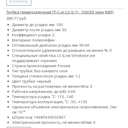
В корзину
Трубка термоусадочная ТТ-С нг-LS (2:1) - 100/50 черн (КВТ)
380.77 руб.
Диаметр до усадки, мм: 100
Диаметр после усадки, мм: 50
Коэффициент усадки: 2
Материал: полиолефин
Оптимальный диапазон усадки, мм: 90-60
Относительное удлинение до разрыва, не менее %: 0
Специальные свойства:
LS (Low Smoke)
нг (не
поддерживает горение)
Страна происхождения: Россия
Тип трубки: без клеевого слоя
Толщина стенки после усадки, мм: 1.2
Цвет трубки: черный
Прочность на растяжение, не менее Мпа: 0
Рабочее напряжение, до (кВ): 0.69
Температура усадки, ˚С: 115...140
Температура эксплуатации, ˚С: -55...+135
Удельное объемное электрическое сопротивление, Ом/
см: 10¹⁴
Штрих-код: 14680430032807
Электрическая прочность, не менее кВ/мм: 0