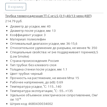
В корзину
Трубка термоусадочная ТТ-С нг-LS (3:1)-40/13 черн (КВТ)
214.79 руб.
Диаметр до усадки, мм: 40
Диаметр после усадки, мм: 13
Коэффициент усадки: 3
Материал: полиолефин
Оптимальный диапазон усадки, мм: 36-15,6
Относительное удлинение до разрыва, не менее %: 350
Специальные свойства:
нг (не поддерживает горение)
LS
(Low Smoke)
Страна происхождения: Россия
Тип трубки: без клеевого слоя
Толщина стенки после усадки, мм: 1.1
Цвет трубки: черный
Прочность на растяжение, не менее Мпа: 15
Рабочее напряжение, до (кВ): 0.69
Температура усадки, ˚С: 115...140
Температура эксплуатации, ˚С: -55...+135
Удельное объемное электрическое сопротивление, Ом/
см: 10¹⁴
Штрих-код: 4680430034002