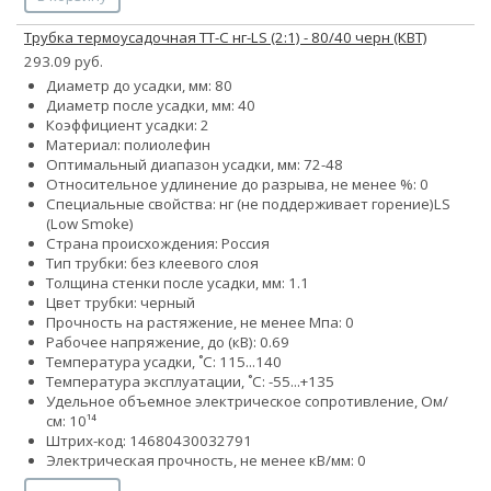
Трубка термоусадочная ТТ-С нг-LS (2:1) - 80/40 черн (КВТ)
293.09 руб.
Диаметр до усадки, мм: 80
Диаметр после усадки, мм: 40
Коэффициент усадки: 2
Материал: полиолефин
Оптимальный диапазон усадки, мм: 72-48
Относительное удлинение до разрыва, не менее %: 0
Специальные свойства:
нг (не поддерживает горение)
LS
(Low Smoke)
Страна происхождения: Россия
Тип трубки: без клеевого слоя
Толщина стенки после усадки, мм: 1.1
Цвет трубки: черный
Прочность на растяжение, не менее Мпа: 0
Рабочее напряжение, до (кВ): 0.69
Температура усадки, ˚С: 115...140
Температура эксплуатации, ˚С: -55...+135
Удельное объемное электрическое сопротивление, Ом/
см: 10¹⁴
Штрих-код: 14680430032791
Электрическая прочность, не менее кВ/мм: 0