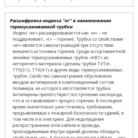
Расшифровка индекса "нг" в наименовании
термоусаживаемой трубки
Индекс «нг» расшифровывается как: «н» – не
поддерживает, «г» – горение. Трубка со свойствами
«нг» является самозатухающей при отсутствии
внешнего источника горения. Среди ассортиментной
линейки термоусаживаемых трубок «КВТ» из
негорючего материала сделаны трубки ТУТнг,
ТТК(3:1), ТТК(4:1) и другие виды термоусаживаемых
трубок. Свойство самозатухания обусловлено
вводом антипиренов в композиционный состав
полимера, из которого изготовляется трубка.
Антипирены препятствуют поступлению кислорода,
что и останавливает процесс горения. В последнее
время значительно ужесточились требования,
предъявляемые к пожарной безопасности зданий, в
том числе и в электрике. Для недопущения
распространения огня кабели и провода,
прокладываемые внутри зданий должны обладать
свойствами «нг». А поскольку изоляция кабеля – «нг»