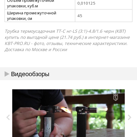
Объём промежуточной
0,010125
упаковки, куб.м
Ширина промежуточной
45
упаковки, см
Трубка термоусадочная ТТ-С нг-LS (3:1)-4.8/1.6 черн (КВТ)
купить по выгодной цене (21.74 руб.) в интернет-магазине
КВТ-PRO.RU - фото, отзывы, технические характеристики.
Доставка по Москве и России
Видеообзоры