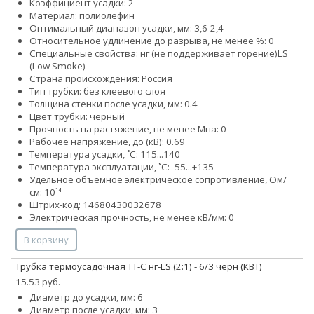
Коэффициент усадки: 2
Материал: полиолефин
Оптимальный диапазон усадки, мм: 3,6-2,4
Относительное удлинение до разрыва, не менее %: 0
Специальные свойства:
нг (не поддерживает горение)
LS
(Low Smoke)
Страна происхождения: Россия
Тип трубки: без клеевого слоя
Толщина стенки после усадки, мм: 0.4
Цвет трубки: черный
Прочность на растяжение, не менее Мпа: 0
Рабочее напряжение, до (кВ): 0.69
Температура усадки, ˚С: 115...140
Температура эксплуатации, ˚С: -55...+135
Удельное объемное электрическое сопротивление, Ом/
см: 10¹⁴
Штрих-код: 14680430032678
Электрическая прочность, не менее кВ/мм: 0
В корзину
Трубка термоусадочная ТТ-С нг-LS (2:1) - 6/3 черн (КВТ)
15.53 руб.
Диаметр до усадки, мм: 6
Диаметр после усадки, мм: 3