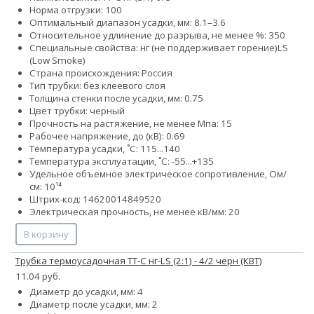
Норма отгрузки: 100
Оптимальный диапазон усадки, мм: 8.1–3.6
Относительное удлинение до разрыва, не менее %: 350
Специальные свойства:
нг (не поддерживает горение)
LS
(Low Smoke)
Страна происхождения: Россия
Тип трубки: без клеевого слоя
Толщина стенки после усадки, мм: 0.75
Цвет трубки: черный
Прочность на растяжение, не менее Мпа: 15
Рабочее напряжение, до (кВ): 0.69
Температура усадки, ˚С: 115...140
Температура эксплуатации, ˚С: -55...+135
Удельное объемное электрическое сопротивление, Ом/
см: 10¹⁴
Штрих-код: 14620014849520
Электрическая прочность, не менее кВ/мм: 20
В корзину
Трубка термоусадочная ТТ-С нг-LS (2:1) - 4/2 черн (КВТ)
11.04 руб.
Диаметр до усадки, мм: 4
Диаметр после усадки, мм: 2