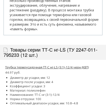
несколько производственных этапов:
экструдирование, облучение, нагревание и
растяжение (раздувку). В процессе монтажа трубка
усаживается при помощи термофена или газовой
горелки, возвращаясь к своей первоначальной форме
и размерам. Это и есть суть феномена, называемого
«память формы».
Товары серии ТТ-С нг-LS (ТУ 2247-011-
795233 (12 шт.)
Трубка термоусадочная ТТ-С нг-LS (3:1)-12/4 черн (КВТ)
44.97 руб.
Диаметр до усадки, мм: 12
Диаметр после усадки, мм: 4
Коэффициент усадки: 3
Материал: полиолефин
Наименование: ТТ-С нг (3:1)-12/4
Норма отгрузки: 100
Оптимальный диапазон усадки, мм: 10.8–4.8