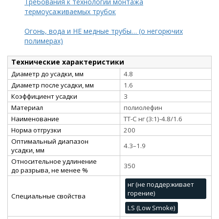
Требования к технологии монтажа
термоусаживаемых трубок
Огонь, вода и НЕ медные трубы… (о негорючих
полимерах)
Технические характеристики
Диаметр до усадки, мм
4.8
Диаметр после усадки, мм
1.6
Коэффициент усадки
3
Материал
полиолефин
Наименование
ТТ-С нг (3:1)-4.8/1.6
Норма отгрузки
200
Оптимальный диапазон
4.3–1.9
усадки, мм
Относительное удлинение
350
до разрыва, не менее %
нг (не поддерживает
горение)
Специальные свойства
LS (Low Smoke)