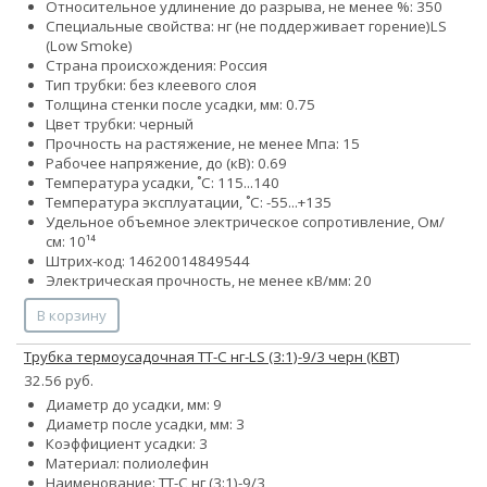
Относительное удлинение до разрыва, не менее %: 350
Специальные свойства:
нг (не поддерживает горение)
LS
(Low Smoke)
Страна происхождения: Россия
Тип трубки: без клеевого слоя
Толщина стенки после усадки, мм: 0.75
Цвет трубки: черный
Прочность на растяжение, не менее Мпа: 15
Рабочее напряжение, до (кВ): 0.69
Температура усадки, ˚С: 115...140
Температура эксплуатации, ˚С: -55...+135
Удельное объемное электрическое сопротивление, Ом/
см: 10¹⁴
Штрих-код: 14620014849544
Электрическая прочность, не менее кВ/мм: 20
В корзину
Трубка термоусадочная ТТ-С нг-LS (3:1)-9/3 черн (КВТ)
32.56 руб.
Диаметр до усадки, мм: 9
Диаметр после усадки, мм: 3
Коэффициент усадки: 3
Материал: полиолефин
Наименование: ТТ-С нг (3:1)-9/3