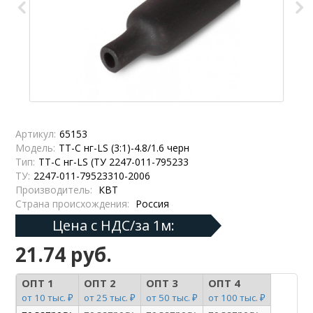
Артикул:
65153
Модель:
ТТ-С нг-LS (3:1)-4.8/1.6 черн
Тип:
ТТ-С нг-LS (ТУ 2247-011-795233
ТУ:
2247-011-79523310-2006
Производитель:
КВТ
Страна происхождения:
Россия
Цена с НДС/за 1м:
21.74 руб.
ОПТ 1
ОПТ 2
ОПТ 3
ОПТ 4
от 10 тыс. ₽
от 25 тыс. ₽
от 50 тыс. ₽
от 100 тыс. ₽