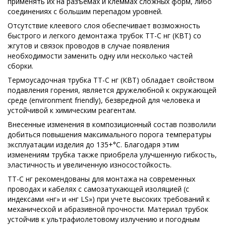
применять их на разъемах и клеммах сложных форм, либо
соединениях с большим перепадом уровней.
Отсутствие клеевого слоя обеспечивает возможность
быстрого и легкого демонтажа трубок ТТ-С нг (КВТ) со
жгутов и связок проводов в случае появления
необходимости заменить одну или несколько частей
сборки.
Термоусадочная трубка ТТ-С нг (КВТ) обладает свойством
подавления горения, является дружелюбной к окружающей
среде (environment friendly), безвредной для человека и
устойчивой к химическим реагентам.
Внесенные изменения в композиционный состав позволили
добиться повышения максимального порога температуры
эксплуатации изделия до 135+°С. Благодаря этим
изменениям трубка также приобрела улучшенную гибкость,
эластичность и увеличенную износостойкость.
ТТ-С нг рекомендованы для монтажа на современных
проводах и кабелях с самозатухающей изоляцией (с
индексами «нг» и «нг LS») при учете высоких требований к
механической и абразивной прочности. Материал трубок
устойчив к ультрафиолетовому излучению и погодным