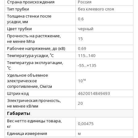
Страна происхождения
Россия
Тип трубки
без клеевого слоя
Толщина стенки после
0.6
усадки, мм
Цвет трубки
черный
Прочность на растяжение,
15
не менее Мпа
Рабочее напряжение, до (кВ)
0.69
Температура усадки, ˚С
115...140
Температура эксплуатации,
-55...+135
˚С
Удельное объемное
электрическое
10¹⁴
сопротивление, Ом/см
Штрих-код
4620014849493
Электрическая прочность,
20
не менее кВ/мм
Габариты
Вес нетто единицы товара,
0,00475
кг
Единица измерения
м