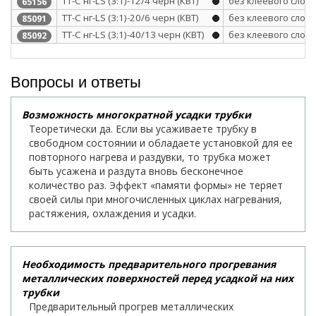
ТТ-С нг-LS (3:1)-12/4 черн (КВТ)
без клеевого слоя
65156
ТТ-С нг-LS (3:1)-20/6 черн (КВТ)
без клеевого слоя
85091
ТТ-С нг-LS (3:1)-40/13 черн (КВТ)
без клеевого слоя
85092
Вопросы и ответы
Возможность многократной усадки трубки
Теоретически да. Если вы усаживаете трубку в
свободном состоянии и обладаете установкой для ее
повторного нагрева и раздувки, то трубка может
быть усажена и раздута вновь бесконечное
количество раз. Эффект «памяти формы» не теряет
своей силы при многочисленных циклах нагревания,
растяжения, охлаждения и усадки.
Необходимость предварительного прогревания
металлических поверхностей перед усадкой на них
трубки
Предварительный прогрев металлических