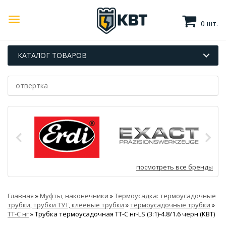
0 шт.
КАТАЛОГ ТОВАРОВ
посмотреть все бренды
Главная
»
Муфты, наконечники
»
Термоусадка: термоусадочные
трубки, трубки ТУТ, клеевые трубки
»
термоусадочные трубки
»
ТТ-С нг
»
Трубка термоусадочная ТТ-С нг-LS (3:1)-4.8/1.6 черн (КВТ)