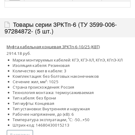
Товары серии 3РКТп-6 (ТУ 3599-006-
97284872- (5 шт.)
Муфта кабельная концевая 3РКТп-6-10/25 (КВТ)
2914.18 руб.
Марки монтируемых кабелей: КГЭ, КГЭ-ХЛ, КГпЭ, КГпЭ-ХЛ
Изоляция кабеля: Резиновая
Количество жил в кабеле: 3
Комплектация: без болтовых наконечников
Сечение жил, мм²:
10
25
Страна происхождения: Россия
Технология монтажа: термоусаживаемая
Тип кабеля: без брони
Тип муфты: Концевая
Тип установки: Внутренняя и наружная
Рабочее напряжение, до (кВ): 6
Температура эксплуатации, ˚С: -50...+50
Штрих-код: 14680430015213
В корзину