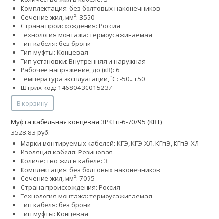
Комплектация: без болтовых наконечников
Сечение жил, мм²:
35
50
Страна происхождения: Россия
Технология монтажа: термоусаживаемая
Тип кабеля: без брони
Тип муфты: Концевая
Тип установки: Внутренняя и наружная
Рабочее напряжение, до (кВ): 6
Температура эксплуатации, ˚С: -50...+50
Штрих-код: 14680430015237
В корзину
Муфта кабельная концевая 3РКТп-6-70/95 (КВТ)
3528.83 руб.
Марки монтируемых кабелей: КГЭ, КГЭ-ХЛ, КГпЭ, КГпЭ-ХЛ
Изоляция кабеля: Резиновая
Количество жил в кабеле: 3
Комплектация: без болтовых наконечников
Сечение жил, мм²:
70
95
Страна происхождения: Россия
Технология монтажа: термоусаживаемая
Тип кабеля: без брони
Тип муфты: Концевая