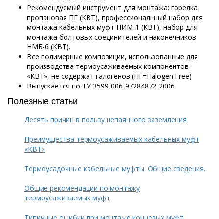
Рекомендуемый инструмент для монтажа: горелка
пропановая ПГ (КВТ), профессиональный набор для
монтажа кабельных муфт НИМ-1 (КВТ), набор для
монтажа болтовых соединителей и наконечников
НМБ-6 (КВТ).
Все полимерные композиции, использованные для
производства термоусаживаемых компонентов
«КВТ», не содержат галогенов (HF=Halogen Free)
Выпускается по ТУ 3599-006-97284872-2006
Полезные статьи
Десять причин в пользу непаянного заземления
Преимущества термоусаживаемых кабельных муфт
«КВТ»
Термоусадочные кабельные муфты. Общие сведения.
Общие рекомендации по монтажу
термоусаживаемых муфт
Типичные ошибки при монтаже концевых муфт