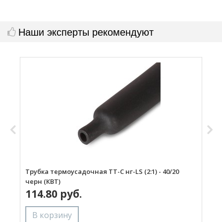
Наши эксперты рекомендуют
Трубка термоусадочная ТТ-С нг-LS (2:1) - 40/20
П
черн (КВТ)
П
114.80 руб.