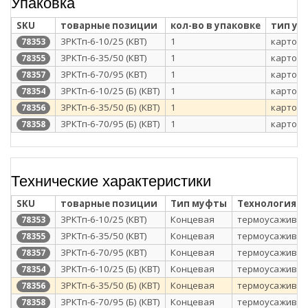
Упаковка
SKU
товарные позиции
кол-во в упаковке
тип уп
3РКТп-6-10/25 (КВТ)
1
картонн
78353
3РКТп-6-35/50 (КВТ)
1
картонн
78355
3РКТп-6-70/95 (КВТ)
1
картонн
78357
3РКТп-6-10/25 (Б) (КВТ)
1
картонн
78354
3РКТп-6-35/50 (Б) (КВТ)
1
картонн
78356
3РКТп-6-70/95 (Б) (КВТ)
1
картонн
78358
Технические характеристики
SKU
товарные позиции
Тип муфты
Технология 
3РКТп-6-10/25 (КВТ)
Концевая
термоусажива
78353
3РКТп-6-35/50 (КВТ)
Концевая
термоусажива
78355
3РКТп-6-70/95 (КВТ)
Концевая
термоусажива
78357
3РКТп-6-10/25 (Б) (КВТ)
Концевая
термоусажива
78354
3РКТп-6-35/50 (Б) (КВТ)
Концевая
термоусажива
78356
3РКТп-6-70/95 (Б) (КВТ)
Концевая
термоусажива
78358