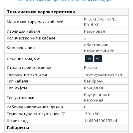
Технические характеристики
КГЭ, КГЭ-ХЛ, КГпЭ,
Марки монтируемых кабелей
КГпЭ-ХЛ
Изоляция кабеля
Резиновая
Количество жил в кабеле
3
с болтовыми
Комплектация
наконечниками
Сечение жил, мм²
35
50
Страна происхождения
Россия
Технология монтажа
термоусаживаемая
Тип кабеля
без брони
Тип муфты
Концевая
Внутренняя и
Тип установки
наружная
Рабочее напряжение, до (кВ)
6
Температура эксплуатации, ˚С
-50...+50
Штрих-код
14680430015244
Габариты