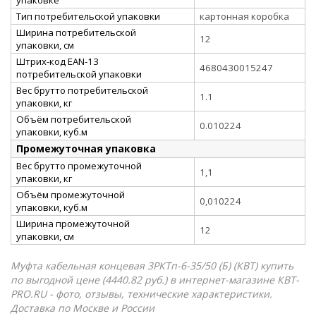
Тип потребительской упаковки
картонная коробка
Ширина потребительской
12
упаковки, см
Штрих-код EAN-13
4680430015247
потребительской упаковки
Вес брутто потребительской
1.1
упаковки, кг
Объём потребительской
0.010224
упаковки, куб.м
Промежуточная упаковка
Вес брутто промежуточной
1,1
упаковки, кг
Объём промежуточной
0,010224
упаковки, куб.м
Ширина промежуточной
12
упаковки, см
Муфта кабельная концевая 3РКТп-6-35/50 (Б) (КВТ) купить
по выгодной цене (4440.82 руб.) в интернет-магазине КВТ-
PRO.RU - фото, отзывы, технические характеристики.
Доставка по Москве и России