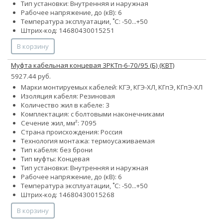
Тип установки: Внутренняя и наружная
Рабочее напряжение, до (кВ): 6
Температура эксплуатации, ˚С: -50...+50
Штрих-код: 14680430015251
В корзину
Муфта кабельная концевая 3РКТп-6-70/95 (Б) (КВТ)
5927.44 руб.
Марки монтируемых кабелей: КГЭ, КГЭ-ХЛ, КГпЭ, КГпЭ-ХЛ
Изоляция кабеля: Резиновая
Количество жил в кабеле: 3
Комплектация: с болтовыми наконечниками
Сечение жил, мм²:
70
95
Страна происхождения: Россия
Технология монтажа: термоусаживаемая
Тип кабеля: без брони
Тип муфты: Концевая
Тип установки: Внутренняя и наружная
Рабочее напряжение, до (кВ): 6
Температура эксплуатации, ˚С: -50...+50
Штрих-код: 14680430015268
В корзину