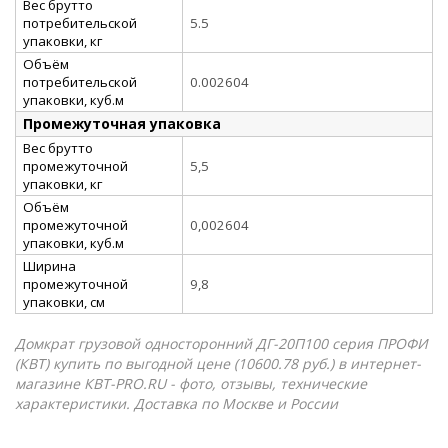
Вес брутто
потребительской
5.5
упаковки, кг
Объём
потребительской
0.002604
упаковки, куб.м
Промежуточная упаковка
Вес брутто
промежуточной
5,5
упаковки, кг
Объём
промежуточной
0,002604
упаковки, куб.м
Ширина
промежуточной
9,8
упаковки, см
Домкрат грузовой односторонний ДГ-20П100 серия ПРОФИ
(КВТ) купить по выгодной цене (10600.78 руб.) в интернет-
магазине КВТ-PRO.RU - фото, отзывы, технические
характеристики. Доставка по Москве и России