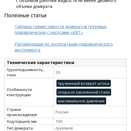
с объемом рабочей жидкости не менее двойного
объема домкрата
Полезные статьи
Таблица совместимости домкратов грузовых
гидравлических с насосами «КВТ»
Рекомендации по эксплуатации гидравлического
инструмента
Технические характеристики
Грузоподъемность,
20
тонн
пружинный возврат штока
Особенности
опора из закаленной стали
конструкции
максимальное давление
Страна
Россия
происхождения
Ход поршня, мм
100
Тип домкрата
грузовой