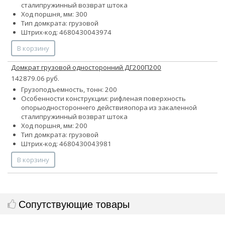
стали
пружинный возврат штока
Ход поршня, мм: 300
Тип домкрата: грузовой
Штрих-код: 4680430043974
В корзину
Домкрат грузовой односторонний ДГ200П200
142879.06 руб.
Грузоподъемность, тонн: 200
Особенности конструкции:
рифленая поверхность
опоры
одностороннего действия
опора из закаленной
стали
пружинный возврат штока
Ход поршня, мм: 200
Тип домкрата: грузовой
Штрих-код: 4680430043981
В корзину
Сопутствующие товары