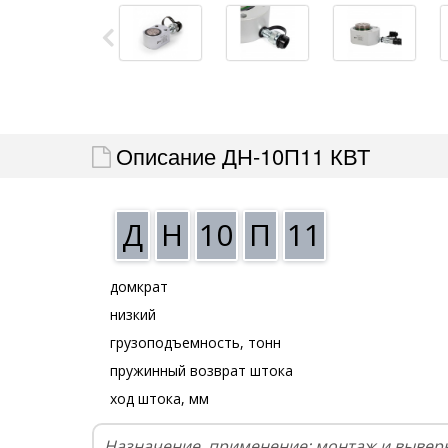
Описание ДН-10П11 КВТ
Д
Н
10
П
11
домкрат
низкий
грузоподъемность, тонн
пружинный возврат штока
ход штока, мм
Назначение, применение: монтаж и выверк