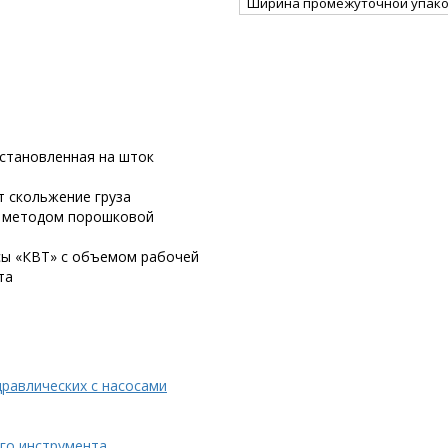
Ширина промежуточной упако
установленная на шток
 скольжение груза
е методом порошковой
сы «КВТ» с объемом рабочей
та
равлических с насосами
го инструмента