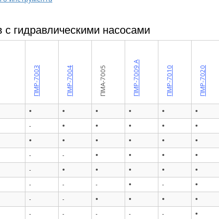
 с гидравлическими насосами
ПМР-7009 А
ПМР-7003
ПМР-7004
ПМА-7005
ПМР-7010
ПМР-7020
•
•
•
•
•
•
•
•
•
•
•
-
•
•
•
•
•
•
•
•
•
•
-
-
•
•
•
•
•
-
•
•
-
-
-
-
•
•
•
•
-
-
•
-
-
-
-
-