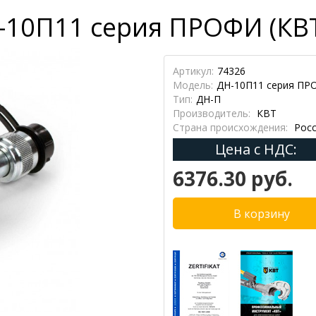
-10П11 серия ПРОФИ (КВ
Артикул:
74326
Модель:
ДН-10П11 серия П
Тип:
ДН-П
Производитель:
КВТ
Страна происхождения:
Росс
Цена с НДС:
6376.30 руб.