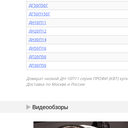
ДГ50П50Г
ДГ50П150Г
ДН10П11
ДН20П12
ДН30П14
ДН50П16
ДП20П50
ДП30П50
Домкрат низкий ДН-10П11 серия ПРОФИ (КВТ) купит
Доставка по Москве и России
Видеообзоры