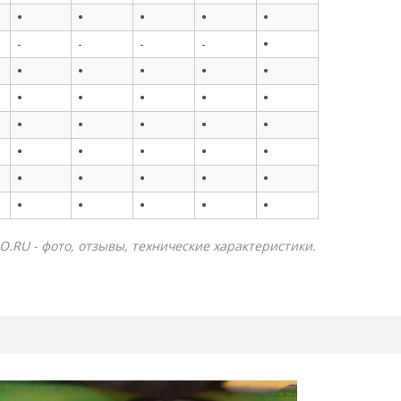
•
•
•
•
•
•
-
-
-
-
•
•
•
•
•
•
•
•
•
•
•
•
•
•
•
•
•
•
•
•
•
•
•
•
•
•
•
•
•
•
O.RU - фото, отзывы, технические характеристики.