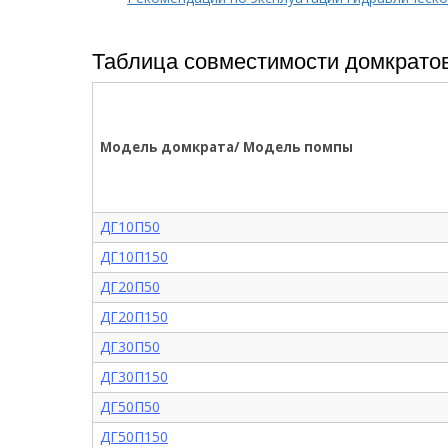
Таблица совместимости домкратов
Модель домкрата/ Модель помпы
ДГ10П50
ДГ10П150
ДГ20П50
ДГ20П150
ДГ30П50
ДГ30П150
ДГ50П50
ДГ50П150