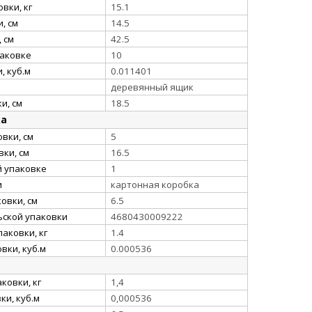
вки, кг
15.1
, см
14.5
 см
42.5
паковке
10
, куб.м
0.011401
деревянный ящик
и, см
18.5
ка
вки, см
5
ки, см
16.5
й упаковке
1
и
картонная коробка
овки, см
6.5
ьской упаковки
4680430009222
аковки, кг
1.4
вки, куб.м
0.000536
ковки, кг
1,4
и, куб.м
0,000536