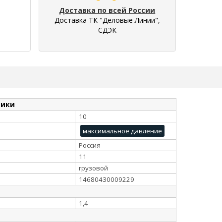
Доставка по всей России
Доставка ТК "Деловые Линии",
СДЭК
тики
10
максимальное давление
Россия
11
грузовой
14680430009229
1,4