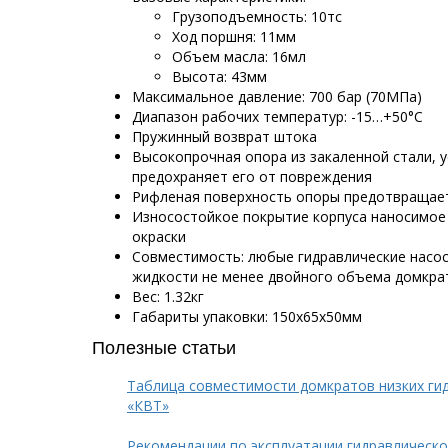
Грузоподъемность: 10тс
Ход поршня: 11мм
Объем масла: 16мл
Высота: 43мм
Максимальное давление: 700 бар (70МПа)
Диапазон рабочих температур: -15…+50°С
Пружинный возврат штока
Высокопрочная опора из закаленной стали, 
предохраняет его от повреждения
Рифленая поверхность опоры предотвращает
Износостойкое покрытие корпуса наносимо
окраски
Совместимость: любые гидравлические насо
жидкости не менее двойного объема домкра
Вес: 1.32кг
Габариты упаковки: 150х65х50мм
Полезные статьи
Таблица совместимости домкратов низких гид
«КВТ»
Рекомендации по эксплуатации гидравлическо