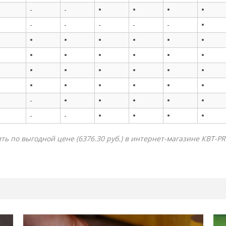
•
•
•
•
-
-
•
-
-
-
-
-
•
•
•
•
•
•
•
•
•
•
•
•
•
•
•
•
•
•
•
•
•
•
•
•
•
•
•
•
•
-
•
•
•
•
-
-
ь по выгодной цене (6376.30 руб.) в интернет-магазине КВТ-PR