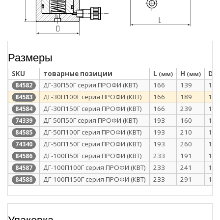
Размеры
SKU
товарные позиции
L
H
D
(мм)
(мм)
(
ДГ-30П50Г серия ПРОФИ (КВТ)
166
139
101
84582
ДГ-30П100Г серия ПРОФИ (КВТ)
166
189
101
84583
ДГ-30П150Г серия ПРОФИ (КВТ)
166
239
101
84584
ДГ-50П50Г серия ПРОФИ (КВТ)
193
160
128
74339
ДГ-50П100Г серия ПРОФИ (КВТ)
193
210
128
84585
ДГ-50П150Г серия ПРОФИ (КВТ)
193
260
128
74340
ДГ-100П50Г серия ПРОФИ (КВТ)
233
191
168
84586
ДГ-100П100Г серия ПРОФИ (КВТ)
233
241
168
84587
ДГ-100П150Г серия ПРОФИ (КВТ)
233
291
168
84588
Упаковка