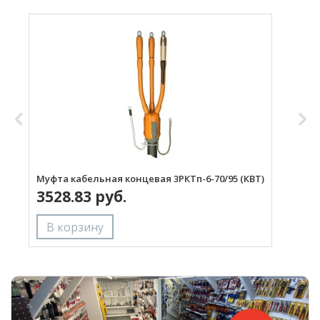
Муфта кабельная концевая 3РКТп-6-70/95 (КВТ)
Д
3528.83 руб.
Д