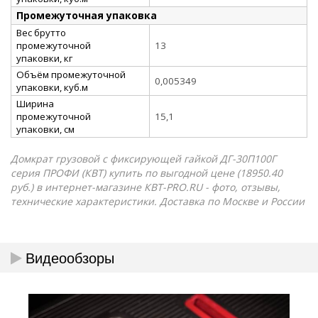
Промежуточная упаковка
Вес брутто
промежуточной
13
упаковки, кг
Объём промежуточной
0,005349
упаковки, куб.м
Ширина
промежуточной
15,1
упаковки, см
Домкрат грузовой с фиксирующей гайкой ДГ-30П100Г
серия ПРОФИ (КВТ) купить по выгодной цене (18950.40
руб.) в интернет-магазине КВТ-PRO.RU - фото, отзывы,
технические характеристики. Доставка по Москве и России
Видеообзоры