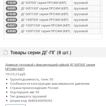
ДГ-50П50Г серия ПРОФИ (КВТ)
грузовой
50
74339
ДГ-50П100Г серия ПРОФИ (КВТ)
грузовой
50
84585
ДГ-50П150Г серия ПРОФИ (КВТ)
грузовой
50
74340
ДГ-100П50Г серия ПРОФИ (КВТ)
грузовой
10
84586
ДГ-100П100Г серия ПРОФИ (КВТ)
грузовой
10
84587
ДГ-100П150Г серия ПРОФИ (КВТ)
грузовой
10
84588
Товары серии ДГ-ПГ (8 шт.)
Домкрат грузовой с фиксирующей гайкой ДГ-50П50Г серия
ПРОФИ (КВТ)
19125.23 руб.
Грузоподъемность, тонн: 50
Особенности конструкции:
максимальное давление
Страна происхождения: Россия
Ход поршня, мм: 50
Тип домкрата: грузовой
Штрих-код: 4680430009352