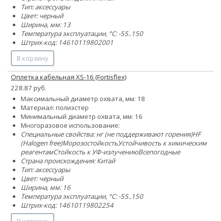
Тип: аксессуары
Цвет: черный
Ширина, мм: 13
Температура эксплуатации, °C: -55..150
Штрих-код: 14610119802001
В корзину
Оплетка кабельная XS-16 (Fortisflex)
228.87 руб.
Максимальный диаметр охвата, мм: 18
Материал: полиэстер
Минимальный диаметр охвата, мм: 16
Многоразовое использование:
Специальные свойства:
нг (не поддерживают горения)
HF
(Halogen free)
Морозостойкость
Устойчивость к химическим
реагентам
Стойкость к УФ-излучению
Всепогодные
Страна происхождения: Китай
Тип: аксессуары
Цвет: черный
Ширина, мм: 16
Температура эксплуатации, °C: -55..150
Штрих-код: 14610119802254
В корзину