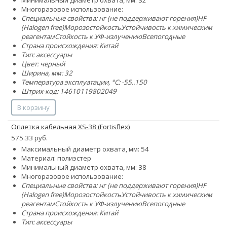
Многоразовое использование:
Специальные свойства:
нг (не поддерживают горения)
HF
(Halogen free)
Морозостойкость
Устойчивость к химическим
реагентам
Стойкость к УФ-излучению
Всепогодные
Страна происхождения: Китай
Тип: аксессуары
Цвет: черный
Ширина, мм: 32
Температура эксплуатации, °C: -55..150
Штрих-код: 14610119802049
В корзину
Оплетка кабельная XS-38 (Fortisflex)
575.33 руб.
Максимальный диаметр охвата, мм: 54
Материал: полиэстер
Минимальный диаметр охвата, мм: 38
Многоразовое использование:
Специальные свойства:
нг (не поддерживают горения)
HF
(Halogen free)
Морозостойкость
Устойчивость к химическим
реагентам
Стойкость к УФ-излучению
Всепогодные
Страна происхождения: Китай
Тип: аксессуары