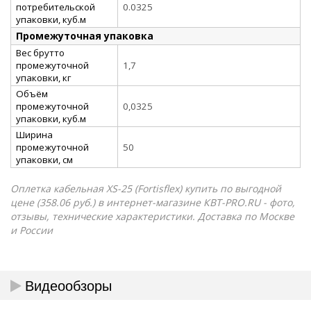
потребительской
0.0325
упаковки, куб.м
Промежуточная упаковка
Вес брутто
промежуточной
1,7
упаковки, кг
Объём
промежуточной
0,0325
упаковки, куб.м
Ширина
промежуточной
50
упаковки, см
Оплетка кабельная XS-25 (Fortisflex) купить по выгодной
цене (358.06 руб.) в интернет-магазине КВТ-PRO.RU - фото,
отзывы, технические характеристики. Доставка по Москве
и России
Видеообзоры