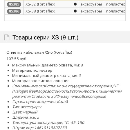
XS-32 (Fortisflex)
аксессуары
полиэстер
85385
XS-38 (Fortisflex)
аксессуары
полиэстер
85386
Товары серии XS (9 шт.)
Оплетка кабельная XS-5 (Fortisflex)
107.55 руб.
Максимальный диаметр охвата, мм: 8
Материал: полиэстер
Минимальный диаметр охвата, мм: 5
Многоразовое использование:
Специальные свойства:
нг (не поддерживают горения)
HF
(Halogen free)
Морозостойкость
Устойчивость к химическим
реагентам
Стойкость к УФ-излучению
Всепогодные
Страна происхождения: Китай
Тип: аксессуары
Цвет: черный
Ширина, мм: 5
Температура эксплуатации, °C: -55..150
Штрих-код: 14610119802230