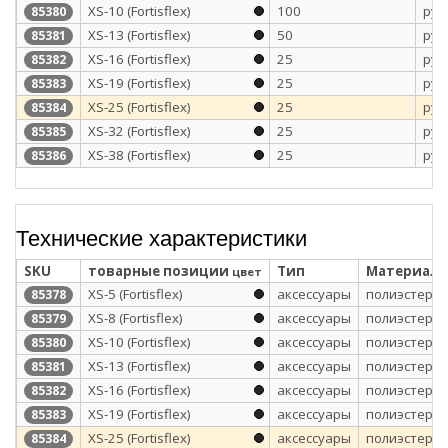
XS-10 (Fortisflex)
100
рул
85380
XS-13 (Fortisflex)
50
рул
85381
XS-16 (Fortisflex)
25
рул
85382
XS-19 (Fortisflex)
25
рул
85383
XS-25 (Fortisflex)
25
рул
85384
XS-32 (Fortisflex)
25
рул
85385
XS-38 (Fortisflex)
25
рул
85386
Технические характеристики
SKU
товарные позиции
Тип
Материал
цвет
XS-5 (Fortisflex)
аксессуары
полиэстер
85378
XS-8 (Fortisflex)
аксессуары
полиэстер
85379
XS-10 (Fortisflex)
аксессуары
полиэстер
85380
XS-13 (Fortisflex)
аксессуары
полиэстер
85381
XS-16 (Fortisflex)
аксессуары
полиэстер
85382
XS-19 (Fortisflex)
аксессуары
полиэстер
85383
XS-25 (Fortisflex)
аксессуары
полиэстер
85384