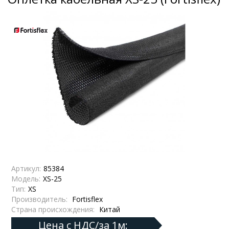
Артикул:
85384
Модель:
XS-25
Тип:
XS
Производитель:
Fortisflex
Страна происхождения:
Китай
Цена с НДС/за 1м: