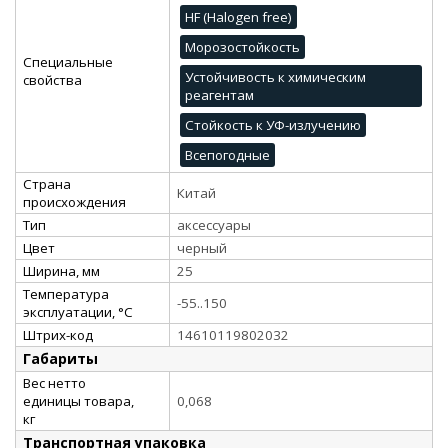
HF (Halogen free)
Морозостойкость
Специальные
Устойчивость к химическим
свойства
реагентам
Стойкость к УФ-излучению
Всепогодные
Страна
Китай
происхождения
Тип
аксессуары
Цвет
черный
Ширина, мм
25
Температура
-55..150
эксплуатации, °C
Штрих-код
14610119802032
Габариты
Вес нетто
единицы товара,
0,068
кг
Транспортная упаковка