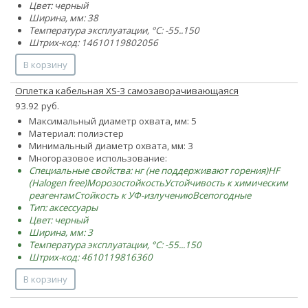
Цвет: черный
Ширина, мм: 38
Температура эксплуатации, °C: -55..150
Штрих-код: 14610119802056
В корзину
Оплетка кабельная XS-3 самозаворачивающаяся
93.92 руб.
Максимальный диаметр охвата, мм: 5
Материал: полиэстер
Минимальный диаметр охвата, мм: 3
Многоразовое использование:
Специальные свойства:
нг (не поддерживают горения)
HF
(Halogen free)
Морозостойкость
Устойчивость к химическим
реагентам
Стойкость к УФ-излучению
Всепогодные
Тип: аксессуары
Цвет: черный
Ширина, мм: 3
Температура эксплуатации, °C: -55...150
Штрих-код: 4610119816360
В корзину