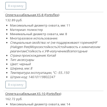
В корзину
Оплетка кабельная XS-8 (Fortisflex)
132.89 руб.
Максимальный диаметр охвата, мм: 11
Материал: полиэстер
Минимальный диаметр охвата, мм: 8
Многоразовое использование:
Специальные свойства:
нг (не поддерживают горения)
HF
(Halogen free)
Морозостойкость
Устойчивость к химическим
реагентам
Стойкость к УФ-излучению
Всепогодные
Страна происхождения: Китай
Тип: аксессуары
Цвет: черный
Ширина, мм: 8
Температура эксплуатации, °C: -55..150
Штрих-код: 14610119802247
В корзину
Оплетка кабельная XS-10 (Fortisflex)
162.72 руб.
Максимальный диаметр охвата, мм: 14