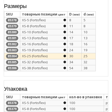
Размеры
SKU
товарные позиции
D
d
цвет
(мм)
(мм)
XS-5 (Fortisflex)
8
5
85378
XS-8 (Fortisflex)
11
8
85379
XS-10 (Fortisflex)
14
10
85380
XS-13 (Fortisflex)
17
13
85381
XS-16 (Fortisflex)
18
16
85382
XS-19 (Fortisflex)
24
19
85383
XS-25 (Fortisflex)
30
25
85384
XS-32 (Fortisflex)
34
32
85385
XS-38 (Fortisflex)
54
38
85386
Упаковка
SKU
товарные позиции
кол-во в упаковке
тип
цвет
XS-5 (Fortisflex)
100
рул
85378
XS-8 (Fortisflex)
100
рул
85379