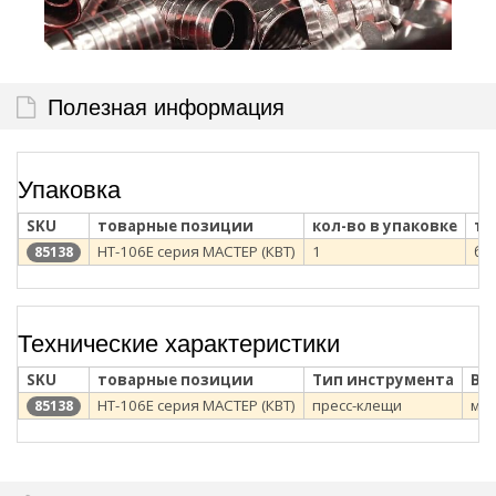
Полезная информация
Упаковка
SKU
товарные позиции
кол-во в упаковке
ти
HT-106E серия МАСТЕР (КВТ)
1
бл
85138
Технические характеристики
SKU
товарные позиции
Тип инструмента
Ви
HT-106E серия МАСТЕР (КВТ)
пресс-клещи
ме
85138