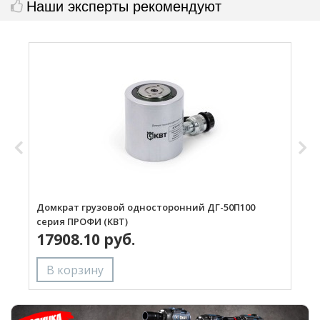
Наши эксперты рекомендуют
Домкрат грузовой односторонний ДГ-50П100
Д
серия ПРОФИ (КВТ)
с
17908.10 руб.