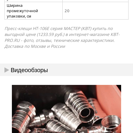
Ширина
промежуточной
20
упаковки, см
Пресс-клещи HT-106E серия МАСТЕР (КВТ) купить по
выгодной цене (1233.59 руб.) в интернет-магазине КВТ-
PRO.RU - фото, отзывы, технические характеристики.
Доставка по Москве и России
Видеообзоры