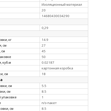
Изоляционный материал
20
14680430034290
0,29
вки, кг
14.9
, см
27
 см
45
паковке
50
, куб.м
0.02187
картонная коробка
и, см
18
ка
вки, см
5.5
ки, см
8.5
й упаковке
1
и
п/э пакет
овки, см
8.5