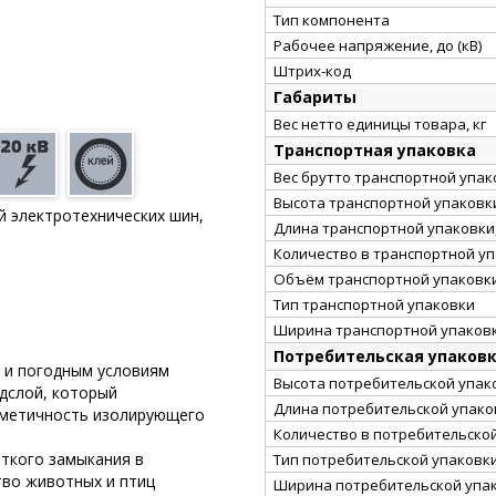
Тип компонента
Рабочее напряжение, до (кВ)
Штрих-код
Габариты
Вес нетто единицы товара, кг
Транспортная упаковка
Вес брутто транспортной упако
Высота транспортной упаковки
й электротехнических шин,
Длина транспортной упаковки,
Количество в транспортной у
Объём транспортной упаковки
Тип транспортной упаковки
Ширина транспортной упаковк
Потребительская упаков
ю и погодным условиям
Высота потребительской упако
дслой, который
Длина потребительской упаков
ерметичность изолирующего
Количество в потребительско
ткого замыкания в
Тип потребительской упаковк
тво животных и птиц
Ширина потребительской упак