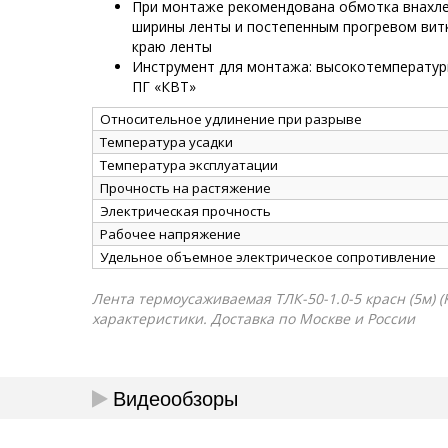
При монтаже рекомендована обмотка внахлес
ширины ленты и постепенным прогревом витк
краю ленты
Инструмент для монтажа: высокотемператур
ПГ «КВТ»
Относительное удлинение при разрыве
Температура усадки
Температура эксплуатации
Прочность на растяжение
Электрическая прочность
Рабочее напряжение
Удельное объемное электрическое сопротивление
Лента термоусаживаемая ТЛК-50-1.0-5 красн (5м) (
характеристики. Доставка по Москве и России
Видеообзоры