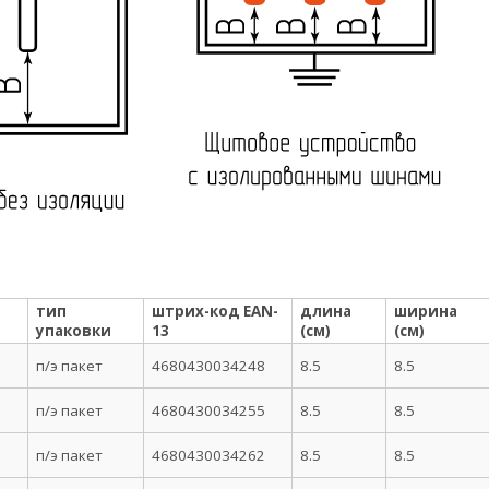
тип
штрих-код EAN-
длина
ширина
упаковки
13
(см)
(см)
п/э пакет
4680430034248
8.5
8.5
п/э пакет
4680430034255
8.5
8.5
п/э пакет
4680430034262
8.5
8.5