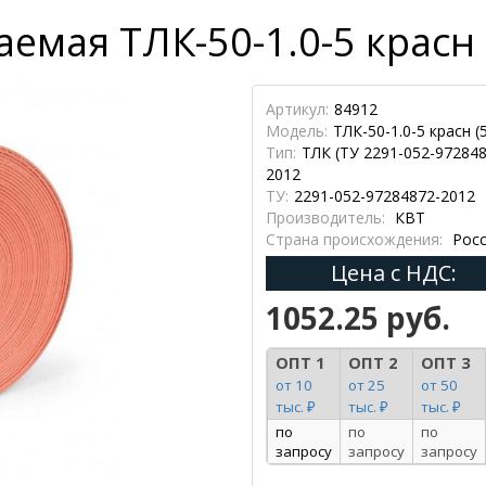
мая ТЛК-50-1.0-5 красн (
Артикул:
84912
Модель:
ТЛК-50-1.0-5 красн (
Тип:
ТЛК (ТУ 2291-052-972848
2012
ТУ:
2291-052-97284872-2012
Производитель:
КВТ
Страна происхождения:
Росс
Цена с НДС:
1052.25 руб.
ОПТ 1
ОПТ 2
ОПТ 3
от 10
от 25
от 50
тыс. ₽
тыс. ₽
тыс. ₽
по
по
по
запросу
запросу
запросу