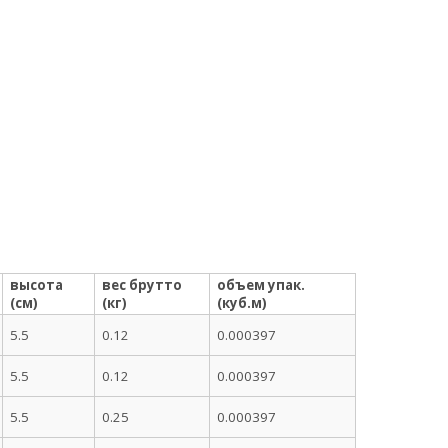
высота
вес брутто
объем упак.
(см)
(кг)
(куб.м)
5.5
0.12
0.000397
5.5
0.12
0.000397
5.5
0.25
0.000397