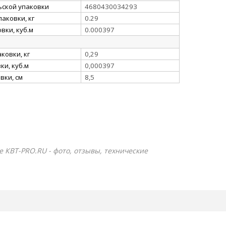
ьской упаковки
4680430034293
аковки, кг
0.29
вки, куб.м
0.000397
ковки, кг
0,29
и, куб.м
0,000397
вки, см
8,5
не КВТ-PRO.RU - фото, отзывы, технические