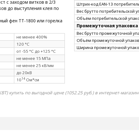
т с заходом витков в 2/3
Штрих-код EAN-13 потребител
ов до выступления клея по
Вес брутто потребительской уп
Объём потребительской упако
ный фен ТТ-1800 или горелка
Промежуточная упаковка
Вес брутто промежуточной упа
не менее 400%
Объём промежуточной упаковк
120 °C
Ширина промежуточной упако
от -55 °C до +125 °C
не менее 15 МПа
не менее 25 кВ/мм
до 20кВ
14
10
Ом*см
КВТ) купить по выгодной цене (1052.25 руб.) в интернет-магази