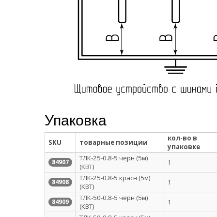
Упаковка
кол-во в
SKU
товарные позиции
упаковке
ТЛК-25-0.8-5 черн (5м)
1
84907
(КВТ)
ТЛК-25-0.8-5 красн (5м)
1
84908
(КВТ)
ТЛК-50-0.8-5 черн (5м)
1
84909
(КВТ)