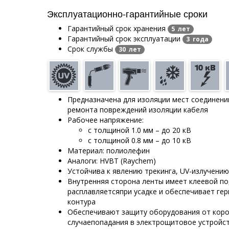
Эксплуатационно-гарантийные сроки
Гарантийный срок хранения
5 лет
Гарантийный срок эксплуатации
3 года
Срок службы
30 лет
Предназначена для изоляции мест соединени
ремонта повреждений изоляции кабеля
Рабочее напряжение:
с толщиной 1.0 мм – до 20 кВ
с толщиной 0.8 мм – до 10 кВ
Материал: полиолефин
Аналоги: HVBT (Raychem)
Устойчива к явлению трекинга, UV-излучени
Внутренняя сторона ленты имеет клеевой по
расплавляетсяпри усадке и обеспечивает г
контура
Обеспечивают защиту оборудования от коро
случаепопадания в электрощитовое устройс