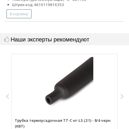
Штрих-код: 4610119816353
В корзину
Наши эксперты рекомендуют
Трубка термоусадочная ТТ-С нг-LS (2:1) - 8/4 черн
Т
(КВТ)
ч