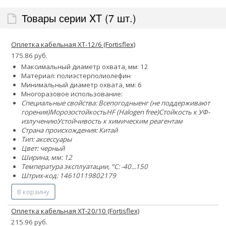
Товары серии XT (7 шт.)
Оплетка кабельная XT-12/6 (Fortisflex)
175.86 руб.
Максимальный диаметр охвата, мм: 12
Материал:
полиэстер
полиолефин
Минимальный диаметр охвата, мм: 6
Многоразовое использование:
Специальные свойства:
Всепогодные
нг (не поддерживают
горения)
Морозостойкость
HF (Halogen free)
Стойкость к УФ-
излучению
Устойчивость к химическим реагентам
Страна происхождения: Китай
Тип: аксессуары
Цвет: черный
Ширина, мм: 12
Температура эксплуатации, °C: -40...150
Штрих-код: 14610119802179
В корзину
Оплетка кабельная XT-20/10 (Fortisflex)
215.96 руб.