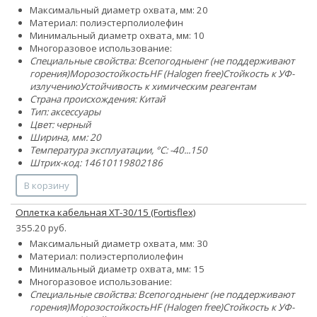
Максимальный диаметр охвата, мм: 20
Материал:
полиэстер
полиолефин
Минимальный диаметр охвата, мм: 10
Многоразовое использование:
Специальные свойства:
Всепогодные
нг (не поддерживают
горения)
Морозостойкость
HF (Halogen free)
Стойкость к УФ-
излучению
Устойчивость к химическим реагентам
Страна происхождения: Китай
Тип: аксессуары
Цвет: черный
Ширина, мм: 20
Температура эксплуатации, °C: -40...150
Штрих-код: 14610119802186
В корзину
Оплетка кабельная XT-30/15 (Fortisflex)
355.20 руб.
Максимальный диаметр охвата, мм: 30
Материал:
полиэстер
полиолефин
Минимальный диаметр охвата, мм: 15
Многоразовое использование:
Специальные свойства:
Всепогодные
нг (не поддерживают
горения)
Морозостойкость
HF (Halogen free)
Стойкость к УФ-