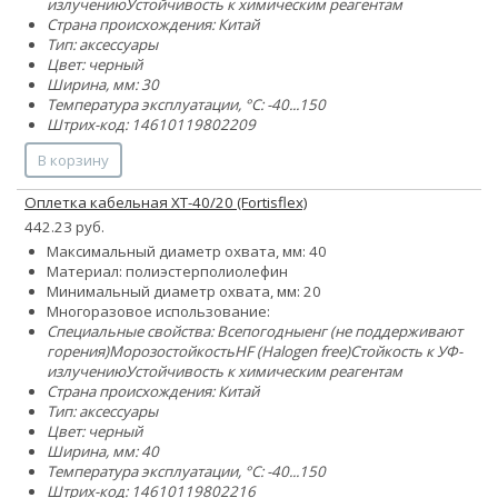
излучению
Устойчивость к химическим реагентам
Страна происхождения: Китай
Тип: аксессуары
Цвет: черный
Ширина, мм: 30
Температура эксплуатации, °C: -40...150
Штрих-код: 14610119802209
В корзину
Оплетка кабельная XT-40/20 (Fortisflex)
442.23 руб.
Максимальный диаметр охвата, мм: 40
Материал:
полиэстер
полиолефин
Минимальный диаметр охвата, мм: 20
Многоразовое использование:
Специальные свойства:
Всепогодные
нг (не поддерживают
горения)
Морозостойкость
HF (Halogen free)
Стойкость к УФ-
излучению
Устойчивость к химическим реагентам
Страна происхождения: Китай
Тип: аксессуары
Цвет: черный
Ширина, мм: 40
Температура эксплуатации, °C: -40...150
Штрих-код: 14610119802216