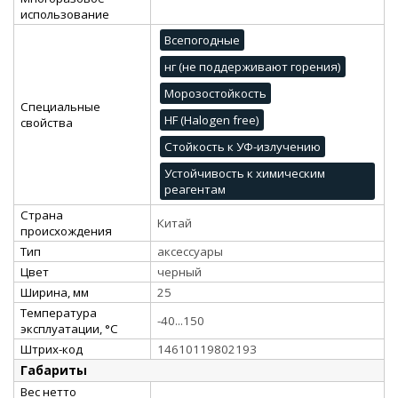
использование
Всепогодные
нг (не поддерживают горения)
Морозостойкость
Специальные
HF (Halogen free)
свойства
Стойкость к УФ-излучению
Устойчивость к химическим
реагентам
Страна
Китай
происхождения
Тип
аксессуары
Цвет
черный
Ширина, мм
25
Температура
-40...150
эксплуатации, °C
Штрих-код
14610119802193
Габариты
Вес нетто