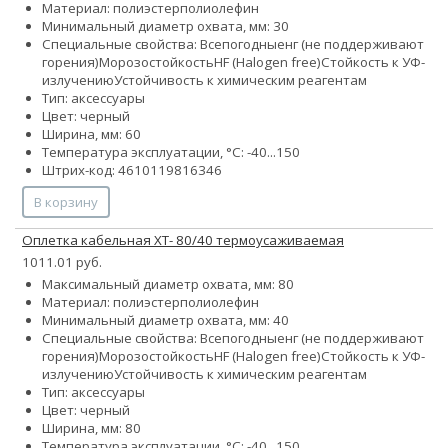
Материал:
полиэстер
полиолефин
Минимальный диаметр охвата, мм: 30
Специальные свойства:
Всепогодные
нг (не поддерживают
горения)
Морозостойкость
HF (Halogen free)
Стойкость к УФ-
излучению
Устойчивость к химическим реагентам
Тип: аксессуары
Цвет: черный
Ширина, мм: 60
Температура эксплуатации, °C: -40...150
Штрих-код: 4610119816346
В корзину
Оплетка кабельная XT- 80/40 термоусаживаемая
1011.01 руб.
Максимальный диаметр охвата, мм: 80
Материал:
полиэстер
полиолефин
Минимальный диаметр охвата, мм: 40
Специальные свойства:
Всепогодные
нг (не поддерживают
горения)
Морозостойкость
HF (Halogen free)
Стойкость к УФ-
излучению
Устойчивость к химическим реагентам
Тип: аксессуары
Цвет: черный
Ширина, мм: 80
Температура эксплуатации, °C: -40...150