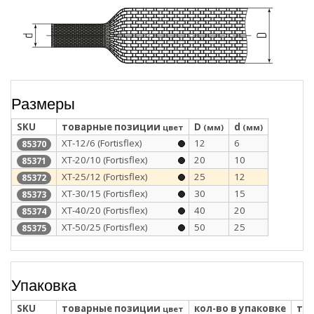
Размеры
SKU
товарные позиции
D
d
цвет
(мм)
(мм)
XT-12/6 (Fortisflex)
12
6
85370
XT-20/10 (Fortisflex)
20
10
85371
XT-25/12 (Fortisflex)
25
12
85372
XT-30/15 (Fortisflex)
30
15
85373
XT-40/20 (Fortisflex)
40
20
85374
XT-50/25 (Fortisflex)
50
25
85375
Упаковка
SKU
товарные позиции
кол-во в упаковке
тип
цвет