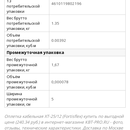
13
4610119802196
потребительской
упаковки
Вес брутто
потребительской
1.35
упаковки, кг
Объём
потребительской
0.00392
упаковки, куб.м
Промежуточная упаковка
Вес брутто
промежуточной
1,67
упаковки, кг
Объём
промежуточной
0,000078
упаковки, куб.м
Ширина
промежуточной
5
упаковки, см
Оплетка кабельная XT-25/12 (Fortisflex) купить по выгодной
цене (240.34 руб.) в интернет-магазине КВТ-PRO.RU - фото,
отзывы, технические характеристики. Доставка по Москве