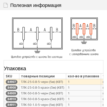
Полезная информация
Упаковка
SKU
товарные позиции
кол-во в упаковке
ти
ТЛК-25-0.8-5 черн (5м) (КВТ)
1
п/
84907
ТЛК-25-0.8-5 красн (5м) (КВТ)
1
п/
84908
ТЛК-50-0.8-5 черн (5м) (КВТ)
1
п/
84909
ТЛК-50-0.8-5 красн (5м) (КВТ)
1
п/
84910
ТЛК-50-1.0-5 черн (5м) (КВТ)
1
п/
84911