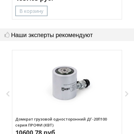
Наши эксперты рекомендуют
Домкрат грузовой односторонний ДГ-20П100
Д
серия ПРОФИ (КВТ)
(
10600.78 руб.