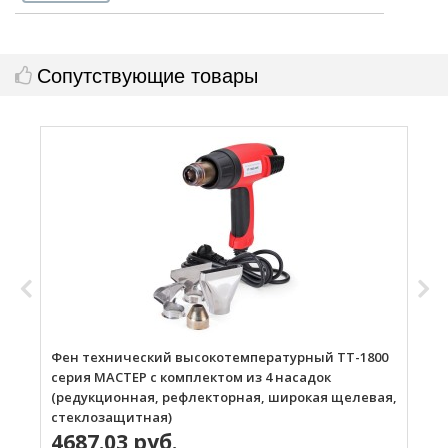
Сопутствующие товары
Фен технический высокотемпературный ТТ-1800
Г
серия МАСТЕР с комплектом из 4 насадок
(редукционная, рефлекторная, широкая щелевая,
стеклозащитная)
4687.03 руб.