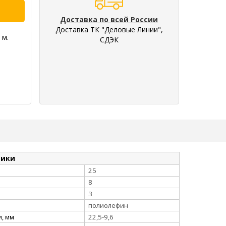
Доставка по всей России
Доставка ТК "Деловые Линии",
 м.
СДЭК
тики
25
8
3
полиолефин
, мм
22,5-9,6