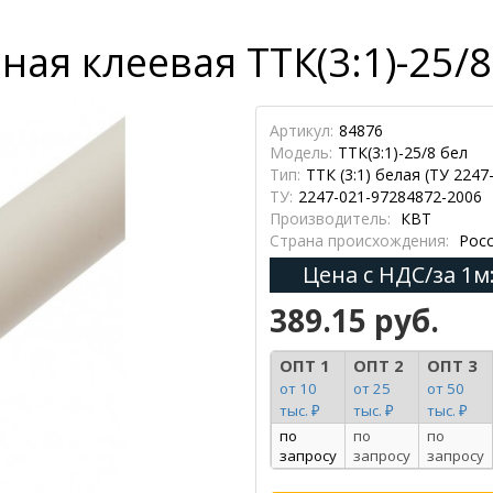
ая клеевая ТТК(3:1)-25/8
Артикул:
84876
Модель:
ТТК(3:1)-25/8 бел
Тип:
ТТК (3:1) белая (ТУ 2247
ТУ:
2247-021-97284872-2006
Производитель:
КВТ
Страна происхождения:
Росс
Цена с НДС/за 1м
389.15 руб.
ОПТ 1
ОПТ 2
ОПТ 3
от 10
от 25
от 50
тыс. ₽
тыс. ₽
тыс. ₽
по
по
по
запросу
запросу
запросу