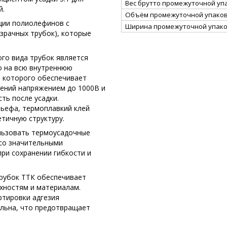
Вес брутто промежуточной упа
й.
Объём промежуточной упаковк
ции полиолефинов с
Ширина промежуточной упако
зрачных трубок), которые
го вида трубок является
о на всю внутреннюю
е которого обеспечивает
ений напряжением до 1000В и
ть после усадки.
льефа, термоплавкий клей
тичную структуру.
льзовать термоусадочные
 со значительными
ри сохранении гибкости и
трубок ТТК обеспечивает
хностям и материалам.
ртировки адгезия
льна, что предотвращает