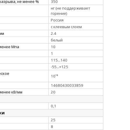
разрыва, не менее %
350
нг (не поддерживает
горение)
Россия
с клеевым слоем
 мм
2.4
белый
 менее Мпа
10
1
115...140
-55...+125
еское
10¹⁴
14680430033859
менее кВ/мм
20
0,1
ки
25
8