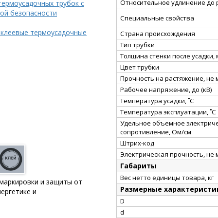
Относительное удлинение до 
термоусадочных трубок с
ой безопасности
Специальные свойства
 клеевые термоусадочные
Страна происхождения
Тип трубки
Толщина стенки после усадки,
Цвет трубки
Прочность на растяжение, не
Рабочее напряжение, до (кВ)
Температура усадки, ˚С
Температура эксплуатации, ˚С
Удельное объемное электрич
сопротивление, Ом/см
Штрих-код
Электрическая прочность, не 
Габариты
Вес нетто единицы товара, кг
 маркировки и защиты от
Размерные характеристи
ергетике и
D
d