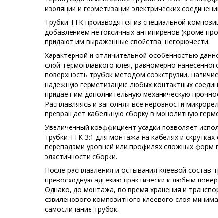
изоляции и герметизации электрических соединени
Трубки ТТК производятся из специальной компози
добавлением нетоксичных антипиренов (кроме про
придают им выраженные свойства
негорючести.
Характерной и отличительной особенностью данно
слой термоплавкого клея, равномерно нанесенног
поверхность трубок методом соэкструзии, наличи
надежную герметизацию любых контактных соедин
придает им дополнительную механическую прочнос
Расплавляясь и заполняя все неровности микроре
превращает кабельную сборку в монолитную герме
Увеличенный коэффициент усадки позволяет испо
трубки ТТК 3:1 для монтажа на кабелях и скрутках
перепадами уровней или профилях сложных форм п
эластичности сборки.
После расплавления и остывания клеевой состав 
превосходную адгезию практически к любым повер
Однако, до монтажа, во время хранения и транспо
сэвиленового композитного клеевого слоя минима
самослипание трубок.