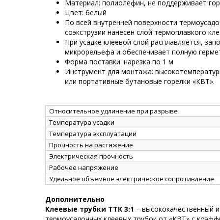
Материал: полиолефин, не поддерживает го
Цвет: белый
По всей внутренней поверхности термоусад
соэкструзии нанесен слой термоплавкого кле
При усадке клеевой слой расплавляется, зап
микрорельефа и обеспечивает полную герме
Форма поставки: нарезка по 1 м
Инструмент для монтажа: высокотемператур
или портативные бутановые горелки «КВТ».
Относительное удлинение при разрыве
Температура усадки
Температура эксплуатации
Прочность на растяжение
Электрическая прочность
Рабочее напряжение
Удельное объемное электрическое сопротивление
Дополнительно
Клеевые трубки ТТК 3:1
– высококачественный и
термоусадочных клеевых трубок от «КВТ» с коэффи