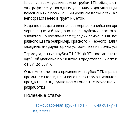
Клеевые термоусаживаемые трубки ТТК обладают 
ультрафиолету, погодным условиям и допущены дл
помещениях с повышенным уровнем влажности, а 
непосредственно в грунт и бетон.
Недавно представленная размерная линейка негор
черного цвета была дополнена трубками красного 
значительно увеличивает сферу их применения, п
разного цвета (например, красного и черного) для
зарядных аккумуляторных устройствах и прочих ус
Термоусадочные трубки ТТК 3:1 (КВТ) поставляют
удобной упаковке по 10 штук и представлены опт
от 3\1 до 50\17.
Опыт многолетнего применения трубок ТТК в разл
промышленности, начиная от электромонтажных р
продукта в ВПК, лучше всего говорит о качестве 
разработки.
Полезные статьи
Термоусадочная трубка ТУТ и ТТК на смену и
надежней.