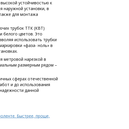
высокой устойчивостью к
я наружной установки, в
также для монтажа
ючих трубок ТТК (КВТ)
и белого цветов. Это
озволяя использовать трубки
 маркировки «фаза- ноль» в
тановках.
ся метровой нарезкой в
имальным размерным рядом –
ичных сферах отечественной
абот и до использования
и надежности данной
золенте. Быстрее, проще,