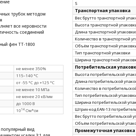
рение
S
Транспортная упаковка
очных трубок методом
Вес брутто транспортной упако
я
Высота транспортной упаковки
олняет все неровности
Длина транспортной упаковки,
тичность соединений
Количество в транспортной у
ный фен ТТ-1800
Объём транспортной упаковки
Тип транспортной упаковки
Ширина транспортной упаковк
Потребительская упаков
не менее 350%
Высота потребительской упако
115–140 °C
Длина потребительской упаков
от -55 °C до +125 °C
Количество в потребительско
не менее 10 МПа
Тип потребительской упаковк
не менее 20 кВ/мм
Ширина потребительской упак
до 1000 В
Штрих-код EAN-13 потребител
14
10
Ом*см
Вес брутто потребительской уп
Объём потребительской упако
 популярный вид
Промежуточная упаковка
циентом усадки 3:1 для