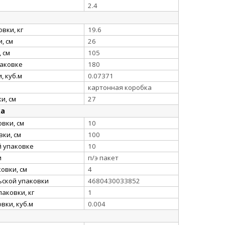
2.4
вки, кг
19.6
, см
26
 см
105
паковке
180
, куб.м
0.07371
картонная коробка
и, см
27
ка
вки, см
10
ки, см
100
й упаковке
10
и
п/э пакет
овки, см
4
ьской упаковки
4680430033852
аковки, кг
1
вки, куб.м
0.004