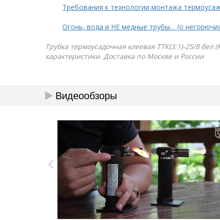
Требования к технологии монтажа термоуса
Огонь, вода и НЕ медные трубы… (о негорючи
Трубка термоусадочная клеевая ТТК(3:1)-25/8 бел (
характеристики. Доставка по Москве и России
Видеообзоры