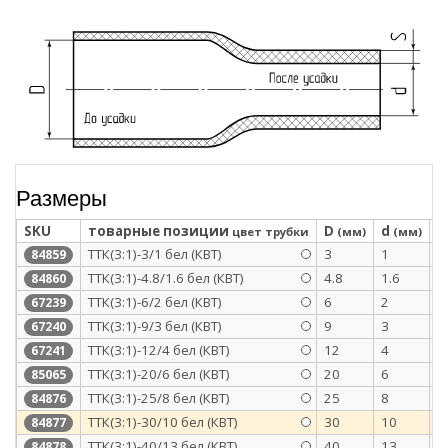
Размеры
SKU
товарные позиции
D
d
S
цвет трубки
(мм)
(мм)
ТТК(3:1)-3/1 бел (КВТ)
3
1
1
84859
ТТК(3:1)-4.8/1.6 бел (КВТ)
4.8
1.6
1
84860
ТТК(3:1)-6/2 бел (КВТ)
6
2
1
67239
ТТК(3:1)-9/3 бел (КВТ)
9
3
1
67240
ТТК(3:1)-12/4 бел (КВТ)
12
4
1
67241
ТТК(3:1)-20/6 бел (КВТ)
20
6
2
85065
ТТК(3:1)-25/8 бел (КВТ)
25
8
2
84876
ТТК(3:1)-30/10 бел (КВТ)
30
10
2
84877
ТТК(3:1)-40/13 бел (КВТ)
40
13
2
84878