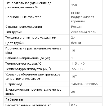
Относительное удлинение до
350
разрыва, не менее %
нг (не
Специальные свойства
поддерживает
горение)
Страна происхождения
Россия
Тип трубки
с клеевым слоем
Толщина стенки после усадки, мм
2.4
Цвет трубки
белый
Прочность на растяжение, не менее
10
Мпа
Рабочее напряжение, до (кВ)
1
Температура усадки, ˚С
115...140
Температура эксплуатации, ˚С
-55...+125
Удельное объемное электрическое
10¹⁴
сопротивление, Ом/см
Штрих-код
14680430033866
Электрическая прочность, не менее
20
кВ/мм
Габариты
Вес нетто единицы товара, кг
0,12