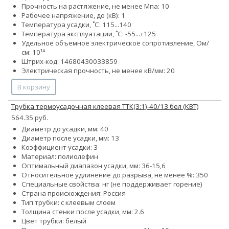
Прочность на растяжение, не менее Мпа: 10
Рабочее напряжение, до (кВ): 1
Температура усадки, ˚С: 115...140
Температура эксплуатации, ˚С: -55...+125
Удельное объемное электрическое сопротивление, Ом/
см: 10¹⁴
Штрих-код: 14680430033859
Электрическая прочность, не менее кВ/мм: 20
В корзину
Трубка термоусадочная клеевая ТТК(3:1)-40/13 бел (КВТ)
564.35 руб.
Диаметр до усадки, мм: 40
Диаметр после усадки, мм: 13
Коэффициент усадки: 3
Материал: полиолефин
Оптимальный диапазон усадки, мм: 36-15,6
Относительное удлинение до разрыва, не менее %: 350
Специальные свойства: нг (не поддерживает горение)
Страна происхождения: Россия
Тип трубки: с клеевым слоем
Толщина стенки после усадки, мм: 2.6
Цвет трубки: белый