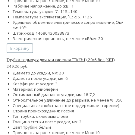
Прочность на растяжение, не менее Мпа: 10
Рабочее напряжение, до (кВ): 1
Температура усадки, ˚С: 115...140
Температура эксплуатации, ˚С: -55...+125
Удельное объемное электрическое сопротивление, Ом/
см: 10¹⁴
Штрих-код: 14680430033873
Электрическая прочность, не менее кВ/мм: 20
В корзину
Трубка термоусадочная клеевая ТТК(3:1)-20/6 бел (КВТ)
249.26 руб.
Диаметр до усадки, мм: 20
Диаметр после усадки, мм: 6
Коэффициент усадки: 3
Материал: полиолефин
Оптимальный диапазон усадки, мм: 18-7,2
Относительное удлинение до разрыва, не менее %: 350
Специальные свойства: нг (не поддерживает горение)
Страна происхождения: Россия
Тип трубки: с клеевым слоем
Толщина стенки после усадки, мм: 2
Цвет трубки: белый
Прочность на растяжение, не менее Мпа: 10