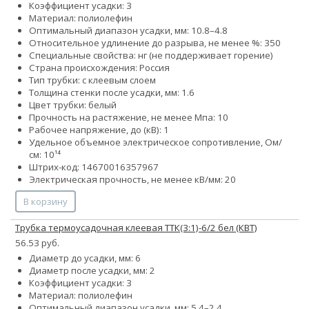
Коэффициент усадки: 3
Материал: полиолефин
Оптимальный диапазон усадки, мм: 10.8–4.8
Относительное удлинение до разрыва, не менее %: 350
Специальные свойства: нг (не поддерживает горение)
Страна происхождения: Россия
Тип трубки: с клеевым слоем
Толщина стенки после усадки, мм: 1.6
Цвет трубки: белый
Прочность на растяжение, не менее Мпа: 10
Рабочее напряжение, до (кВ): 1
Удельное объемное электрическое сопротивление, Ом/
см: 10¹⁴
Штрих-код: 14670016357967
Электрическая прочность, не менее кВ/мм: 20
В корзину
Трубка термоусадочная клеевая ТТК(3:1)-6/2 бел (КВТ)
56.53 руб.
Диаметр до усадки, мм: 6
Диаметр после усадки, мм: 2
Коэффициент усадки: 3
Материал: полиолефин
Оптимальный диапазон усадки, мм: 5.4–2.4