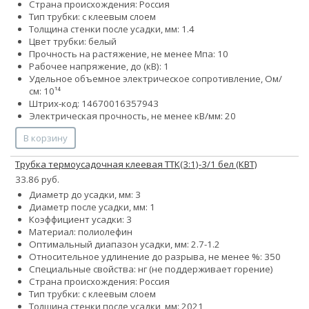
Страна происхождения: Россия
Тип трубки: с клеевым слоем
Толщина стенки после усадки, мм: 1.4
Цвет трубки: белый
Прочность на растяжение, не менее Мпа: 10
Рабочее напряжение, до (кВ): 1
Удельное объемное электрическое сопротивление, Ом/
см: 10¹⁴
Штрих-код: 14670016357943
Электрическая прочность, не менее кВ/мм: 20
В корзину
Трубка термоусадочная клеевая ТТК(3:1)-3/1 бел (КВТ)
33.86 руб.
Диаметр до усадки, мм: 3
Диаметр после усадки, мм: 1
Коэффициент усадки: 3
Материал: полиолефин
Оптимальный диапазон усадки, мм: 2.7-1.2
Относительное удлинение до разрыва, не менее %: 350
Специальные свойства: нг (не поддерживает горение)
Страна происхождения: Россия
Тип трубки: с клеевым слоем
Толщина стенки после усадки, мм: 2021