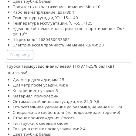
Цвет трубки: белый
Прочность на растяжение, не менее Мпа: 10
Рабочее напряжение, до (кВ): 1
Температура усадки, ˚С: 115...140
Температура эксплуатации, ˚С: -55...+125
Удельное объемное электрическое сопротивление, Ом/
см: 10¹⁴
Штрих-код: 14680430033682
Электрическая прочность, не менее кВ/мм: 20
В корзину
Трубка термоусадочная клеевая ТТК(3:1)-25/8 бел (КВТ)
389.15 руб.
Диаметр до усадки, мм: 25
Диаметр после усадки, мм: 8
Коэффициент усадки: 3
Материал: полиолефин
Оптимальный диапазон усадки, мм: 22,5-9,6
Относительное удлинение до разрыва, не менее %: 350
Специальные свойства: нг (не поддерживает горение)
Страна происхождения: Россия
Тип трубки: с клеевым слоем
Толщина стенки после усадки, мм: 2.4
Цвет трубки: белый