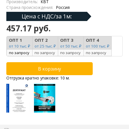
Производитель:
КВТ
Страна происхождения:
Россия
Цена с НДС/за 1м:
457.17 руб.
ОПТ 1
ОПТ 2
ОПТ 3
ОПТ 4
от 10 тыс. ₽
от 25 тыс. ₽
от 50 тыс. ₽
от 100 тыс. ₽
по запросу
по запросу
по запросу
по запросу
Отгрузка кратно упаковке: 10 м.