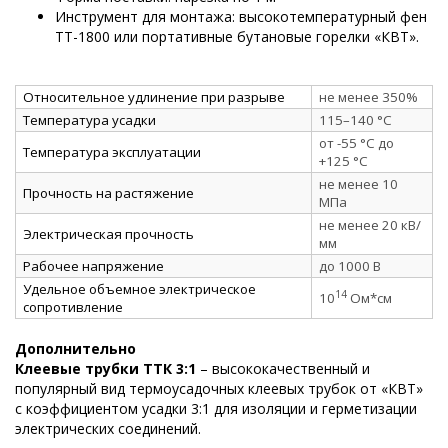
Инструмент для монтажа: высокотемпературный фен
ТТ-1800 или портативные бутановые горелки «КВТ».
Относительное удлинение при разрыве
не менее 350%
Температура усадки
115–140 °C
от -55 °C до
Температура эксплуатации
+125 °C
не менее 10
Прочность на растяжение
МПа
не менее 20 кВ/
Электрическая прочность
мм
Рабочее напряжение
до 1000 В
Удельное объемное электрическое
14
10
Ом*см
сопротивление
Дополнительно
Клеевые трубки ТТК 3:1
– высококачественный и
популярный вид термоусадочных клеевых трубок от «КВТ»
с коэффициентом усадки 3:1 для изоляции и герметизации
электрических соединений.