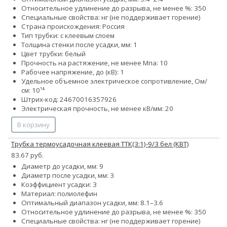
Относительное удлинение до разрыва, не менее %: 350
Специальные свойства: нг (не поддерживает горение)
Страна происхождения: Россия
Тип трубки: с клеевым слоем
Толщина стенки после усадки, мм: 1
Цвет трубки: белый
Прочность на растяжение, не менее Мпа: 10
Рабочее напряжение, до (кВ): 1
Удельное объемное электрическое сопротивление, Ом/
см: 10¹⁴
Штрих-код: 24670016357926
Электрическая прочность, не менее кВ/мм: 20
В корзину
Трубка термоусадочная клеевая ТТК(3:1)-9/3 бел (КВТ)
83.67 руб.
Диаметр до усадки, мм: 9
Диаметр после усадки, мм: 3
Коэффициент усадки: 3
Материал: полиолефин
Оптимальный диапазон усадки, мм: 8.1–3.6
Относительное удлинение до разрыва, не менее %: 350
Специальные свойства: нг (не поддерживает горение)