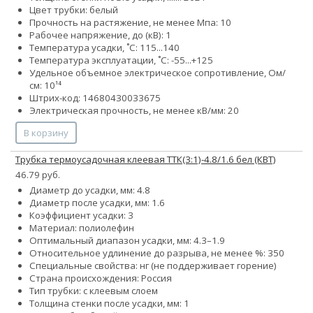
Цвет трубки: белый
Прочность на растяжение, не менее Мпа: 10
Рабочее напряжение, до (кВ): 1
Температура усадки, ˚С: 115...140
Температура эксплуатации, ˚С: -55...+125
Удельное объемное электрическое сопротивление, Ом/
см: 10¹⁴
Штрих-код: 14680430033675
Электрическая прочность, не менее кВ/мм: 20
В корзину
Трубка термоусадочная клеевая ТТК(3:1)-4.8/1.6 бел (КВТ)
46.79 руб.
Диаметр до усадки, мм: 4.8
Диаметр после усадки, мм: 1.6
Коэффициент усадки: 3
Материал: полиолефин
Оптимальный диапазон усадки, мм: 4.3–1.9
Относительное удлинение до разрыва, не менее %: 350
Специальные свойства: нг (не поддерживает горение)
Страна происхождения: Россия
Тип трубки: с клеевым слоем
Толщина стенки после усадки, мм: 1