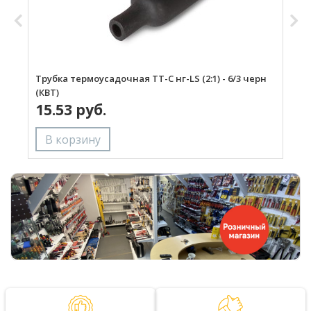
Трубка термоусадочная ТТ-С нг-LS (2:1) - 6/3 черн
П
(КВТ)
П
15.53 руб.