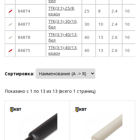
бел
ТТК(3:1)-25/8,
84874
25
8
2.4
10
красн
ТТК(3:1)-30/10,
84877
30
10
2.4
10
бел
ТТК(3:1)-40/13,
84878
40
13
2.6
10
бел
ТТК(3:1)-40/13,
84875
40
13
2.6
10
красн
Сортировка:
Показано с 1 по 13 из 13 (всего 1 страниц)