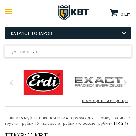
0 шт.
КАТАЛОГ ТОВАРОВ
посмотреть все бренды
Главная
»
Муфты, наконечники
»
Термоусадка: термоусадочные
трубки, трубки ТУТ, клеевые трубки
»
клеевые трубки
»
ТТК(3:1)
ТТК(3:1) КВТ