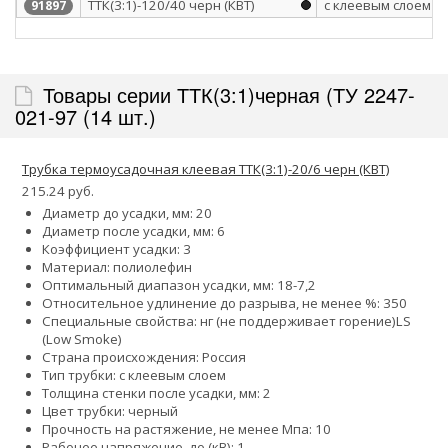
ТТК(3:1)-120/40 черн (КВТ)
с клеевым слоем
91897
Товары серии ТТК(3:1)черная (ТУ 2247-
021-97 (14 шт.)
Трубка термоусадочная клеевая ТТК(3:1)-20/6 черн (КВТ)
215.24 руб.
Диаметр до усадки, мм: 20
Диаметр после усадки, мм: 6
Коэффициент усадки: 3
Материал: полиолефин
Оптимальный диапазон усадки, мм: 18-7,2
Относительное удлинение до разрыва, не менее %: 350
Специальные свойства:
нг (не поддерживает горение)
LS
(Low Smoke)
Страна происхождения: Россия
Тип трубки: с клеевым слоем
Толщина стенки после усадки, мм: 2
Цвет трубки: черный
Прочность на растяжение, не менее Мпа: 10
Рабочее напряжение, до (кВ): 1