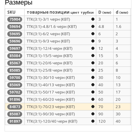
Размеры
SKU
товарные позиции
D
d
S
цвет трубки
(мм)
(мм)
ТТК(3:1)-3/1 черн (КВТ)
3
1
1
75904
ТТК(3:1)-4.8/1.6 черн (КВТ)
4.8
1.6
1
59694
ТТК(3:1)-6/2 черн (КВТ)
6
2
1
59695
ТТК(3:1)-9/3 черн (КВТ)
9
3
1
59696
ТТК(3:1)-12/4 черн (КВТ)
12
4
1
59697
ТТК(3:1)-15/5 черн (КВТ)
15
5
1
85084
ТТК(3:1)-20/6 черн (КВТ)
20
6
2
85067
ТТК(3:1)-25/8 черн (КВТ)
25
8
2
85085
ТТК(3:1)-30/10 черн (КВТ)
30
10
2
59700
ТТК(3:1)-40/13 черн (КВТ)
40
13
2
85069
ТТК(3:1)-50/17 черн (КВТ)
50
17
2
59702
ТТК(3:1)-60/20 черн (КВТ)
60
20
3
91896
ТТК(3:1)-70/23 черн (КВТ)
70
23
3
84873
ТТК(3:1)-90/30 черн (КВТ)
90
30
3
85087
ТТК(3:1)-120/40 черн (КВТ)
120
40
3
91897