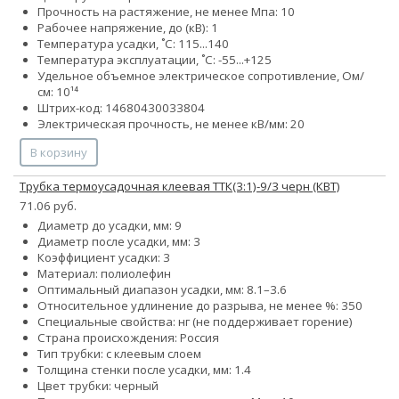
Прочность на растяжение, не менее Мпа: 10
Рабочее напряжение, до (кВ): 1
Температура усадки, ˚С: 115...140
Температура эксплуатации, ˚С: -55...+125
Удельное объемное электрическое сопротивление, Ом/
см: 10¹⁴
Штрих-код: 14680430033804
Электрическая прочность, не менее кВ/мм: 20
В корзину
Трубка термоусадочная клеевая ТТК(3:1)-9/3 черн (КВТ)
71.06 руб.
Диаметр до усадки, мм: 9
Диаметр после усадки, мм: 3
Коэффициент усадки: 3
Материал: полиолефин
Оптимальный диапазон усадки, мм: 8.1–3.6
Относительное удлинение до разрыва, не менее %: 350
Специальные свойства: нг (не поддерживает горение)
Страна происхождения: Россия
Тип трубки: с клеевым слоем
Толщина стенки после усадки, мм: 1.4
Цвет трубки: черный