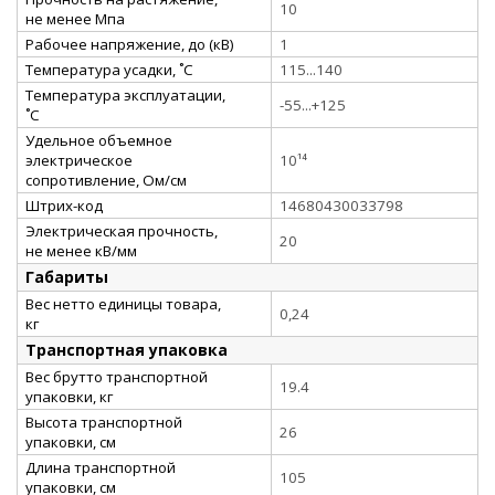
10
не менее Мпа
Рабочее напряжение, до (кВ)
1
Температура усадки, ˚С
115...140
Температура эксплуатации,
-55...+125
˚С
Удельное объемное
электрическое
10¹⁴
сопротивление, Ом/см
Штрих-код
14680430033798
Электрическая прочность,
20
не менее кВ/мм
Габариты
Вес нетто единицы товара,
0,24
кг
Транспортная упаковка
Вес брутто транспортной
19.4
упаковки, кг
Высота транспортной
26
упаковки, см
Длина транспортной
105
упаковки, см