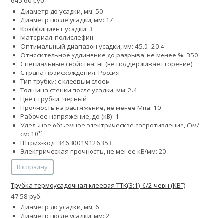
645.60 руб.
Диаметр до усадки, мм: 50
Диаметр после усадки, мм: 17
Коэффициент усадки: 3
Материал: полиолефин
Оптимальный диапазон усадки, мм: 45.0–20.4
Относительное удлинение до разрыва, не менее %: 350
Специальные свойства: нг (не поддерживает горение)
Страна происхождения: Россия
Тип трубки: с клеевым слоем
Толщина стенки после усадки, мм: 2.4
Цвет трубки: черный
Прочность на растяжение, не менее Мпа: 10
Рабочее напряжение, до (кВ): 1
Удельное объемное электрическое сопротивление, Ом/
см: 10¹⁴
Штрих-код: 34630019126353
Электрическая прочность, не менее кВ/мм: 20
В корзину
Трубка термоусадочная клеевая ТТК(3:1)-6/2 черн (КВТ)
47.58 руб.
Диаметр до усадки, мм: 6
Диаметр после усадки, мм: 2