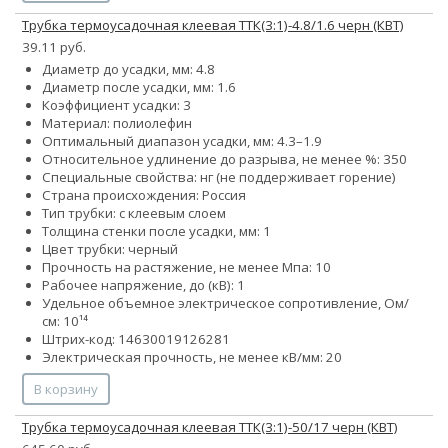
Трубка термоусадочная клеевая ТТК(3:1)-4.8/1.6 черн (КВТ)
39.11 руб.
Диаметр до усадки, мм: 4.8
Диаметр после усадки, мм: 1.6
Коэффициент усадки: 3
Материал: полиолефин
Оптимальный диапазон усадки, мм: 4.3–1.9
Относительное удлинение до разрыва, не менее %: 350
Специальные свойства: нг (не поддерживает горение)
Страна происхождения: Россия
Тип трубки: с клеевым слоем
Толщина стенки после усадки, мм: 1
Цвет трубки: черный
Прочность на растяжение, не менее Мпа: 10
Рабочее напряжение, до (кВ): 1
Удельное объемное электрическое сопротивление, Ом/
см: 10¹⁴
Штрих-код: 14630019126281
Электрическая прочность, не менее кВ/мм: 20
В корзину
Трубка термоусадочная клеевая ТТК(3:1)-50/17 черн (КВТ)