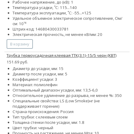
Рабочее напряжение, до (кВ): 1
Температура усадки, ˚С: 115...140
Температура эксплуатации, ˚С: -55...+125
Удельное объемное электрическое сопротивление, Ом/
см: 10¹⁴
Штрих-код: 14680430033781
Электрическая прочность, не менее кВ/мм: 20
В корзину
Трубка термоусадочная клеевая ТТК(3:1)-15/5 черн (КВТ)
151.69 руб.
Диаметр до усадки, мм: 15
Диаметр после усадки, мм: 5
Коэффициент усадки: 3
Материал: полиолефин
Оптимальный диапазон усадки, мм: 13,5-6,0
Относительное удлинение до разрыва, не менее %: 350
Специальные свойства:
LS (Low Smoke)
нг (не
поддерживает горение)
Страна происхождения: Россия
Тип трубки: с клеевым слоем
Толщина стенки после усадки, мм: 1.8
Цвет трубки: черный
Прочность на растяжение, не менее Мпа: 10