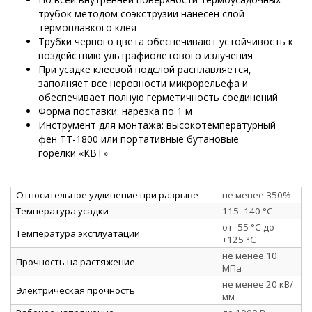
трубок методом соэкструзии нанесен слой
термоплавкого клея
Трубки черного цвета обеспечивают устойчивость к
воздействию ультрафиолетового излучения
При усадке клеевой подслой расплавляется,
заполняет все неровности микрорельефа и
обеспечивает полную герметичность соединений
Форма поставки: нарезка по 1 м
Инструмент для монтажа: высокотемпературный
фен ТТ-1800 или портативные бутановые
горелки «КВТ»
Относительное удлинение при разрыве
не менее 350%
Температура усадки
115–140 °C
от -55 °C до
Температура эксплуатации
+125 °C
не менее 10
Прочность на растяжение
МПа
не менее 20 кВ/
Электрическая прочность
мм