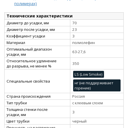
полимерах)
Технические характеристики
Диаметр до усадки, мм
70
Диаметр после усадки, мм
23
Коэффициент усадки
3
Материал
полиолефин
Оптимальный диапазон
63-27,6
усадки, мм
Относительное удлинение
350
до разрыва, не менее %
LS (Low Smoke)
Специальные свойства
нг (не поддерживает
горение)
Страна происхождения
Россия
Тип трубки
с клеевым слоем
Толщина стенки после
3
усадки, мм
Цвет трубки
черный
Прочность на растяжение,