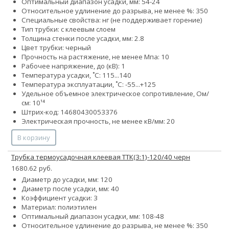
Оптимальный диапазон усадки, мм: 54-24
Относительное удлинение до разрыва, не менее %: 350
Специальные свойства: нг (не поддерживает горение)
Тип трубки: с клеевым слоем
Толщина стенки после усадки, мм: 2.8
Цвет трубки: черный
Прочность на растяжение, не менее Мпа: 10
Рабочее напряжение, до (кВ): 1
Температура усадки, ˚С: 115...140
Температура эксплуатации, ˚С: -55...+125
Удельное объемное электрическое сопротивление, Ом/
см: 10¹⁴
Штрих-код: 14680430053376
Электрическая прочность, не менее кВ/мм: 20
В корзину
Трубка термоусадочная клеевая ТТК(3:1)-120/40 черн
1680.62 руб.
Диаметр до усадки, мм: 120
Диаметр после усадки, мм: 40
Коэффициент усадки: 3
Материал: полиэтилен
Оптимальный диапазон усадки, мм: 108-48
Относительное удлинение до разрыва, не менее %: 350