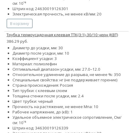
см: 10¹⁴
Штрих-код: 24630019126301
Электрическая прочность, не менее кВ/мм: 20
В корзину
Трубка термоусадочная клеевая ТТК(3:1)-30/10 черн (КВТ)
386.29 руб.
Диаметр до усадки, мм: 30
Диаметр после усадки, мм: 10
Коэффициент усадки: 3
Материал: полиолефин
Оптимальный диапазон усадки, мм: 27.0–12.0
Относительное удлинение до разрыва, не менее %: 350
Специальные свойства: нг (не поддерживает горение)
Страна происхождения: Россия
Тип трубки: с клеевым слоем
Толщина стенки после усадки, мм: 2.4
Цвет трубки: черный
Прочность на растяжение, не менее Мпа: 10
Рабочее напряжение, до (кВ): 1
Удельное объемное электрическое сопротивление, Ом/
см: 10¹⁴
Штрих-код: 34630019126339