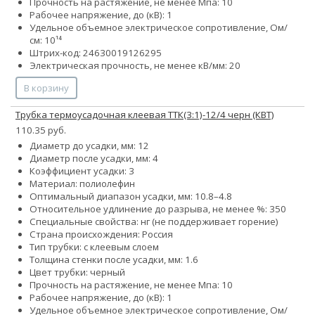
Прочность на растяжение, не менее Мпа: 10
Рабочее напряжение, до (кВ): 1
Удельное объемное электрическое сопротивление, Ом/
см: 10¹⁴
Штрих-код: 24630019126295
Электрическая прочность, не менее кВ/мм: 20
В корзину
Трубка термоусадочная клеевая ТТК(3:1)-12/4 черн (КВТ)
110.35 руб.
Диаметр до усадки, мм: 12
Диаметр после усадки, мм: 4
Коэффициент усадки: 3
Материал: полиолефин
Оптимальный диапазон усадки, мм: 10.8–4.8
Относительное удлинение до разрыва, не менее %: 350
Специальные свойства: нг (не поддерживает горение)
Страна происхождения: Россия
Тип трубки: с клеевым слоем
Толщина стенки после усадки, мм: 1.6
Цвет трубки: черный
Прочность на растяжение, не менее Мпа: 10
Рабочее напряжение, до (кВ): 1
Удельное объемное электрическое сопротивление, Ом/