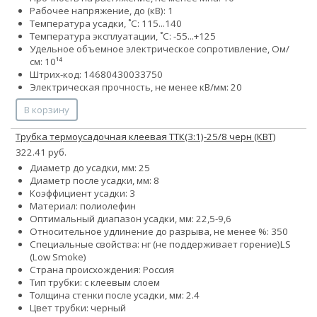
Рабочее напряжение, до (кВ): 1
Температура усадки, ˚С: 115...140
Температура эксплуатации, ˚С: -55...+125
Удельное объемное электрическое сопротивление, Ом/
см: 10¹⁴
Штрих-код: 14680430033750
Электрическая прочность, не менее кВ/мм: 20
В корзину
Трубка термоусадочная клеевая ТТК(3:1)-25/8 черн (КВТ)
322.41 руб.
Диаметр до усадки, мм: 25
Диаметр после усадки, мм: 8
Коэффициент усадки: 3
Материал: полиолефин
Оптимальный диапазон усадки, мм: 22,5-9,6
Относительное удлинение до разрыва, не менее %: 350
Специальные свойства:
нг (не поддерживает горение)
LS
(Low Smoke)
Страна происхождения: Россия
Тип трубки: с клеевым слоем
Толщина стенки после усадки, мм: 2.4
Цвет трубки: черный