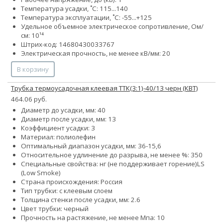
Температура усадки, ˚С: 115...140
Температура эксплуатации, ˚С: -55...+125
Удельное объемное электрическое сопротивление, Ом/
см: 10¹⁴
Штрих-код: 14680430033767
Электрическая прочность, не менее кВ/мм: 20
В корзину
Трубка термоусадочная клеевая ТТК(3:1)-40/13 черн (КВТ)
464.06 руб.
Диаметр до усадки, мм: 40
Диаметр после усадки, мм: 13
Коэффициент усадки: 3
Материал: полиолефин
Оптимальный диапазон усадки, мм: 36-15,6
Относительное удлинение до разрыва, не менее %: 350
Специальные свойства:
нг (не поддерживает горение)
LS
(Low Smoke)
Страна происхождения: Россия
Тип трубки: с клеевым слоем
Толщина стенки после усадки, мм: 2.6
Цвет трубки: черный
Прочность на растяжение, не менее Мпа: 10