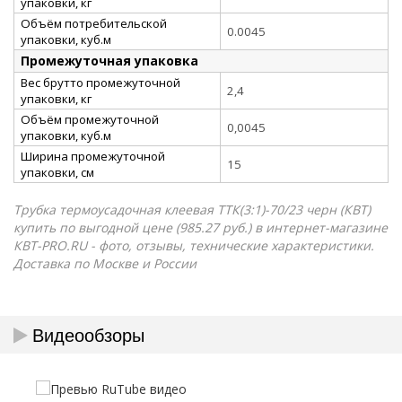
упаковки, кг
Объём потребительской
0.0045
упаковки, куб.м
Промежуточная упаковка
Вес брутто промежуточной
2,4
упаковки, кг
Объём промежуточной
0,0045
упаковки, куб.м
Ширина промежуточной
15
упаковки, см
Трубка термоусадочная клеевая ТТК(3:1)-70/23 черн (КВТ)
купить по выгодной цене (985.27 руб.) в интернет-магазине
КВТ-PRO.RU - фото, отзывы, технические характеристики.
Доставка по Москве и России
Видеообзоры