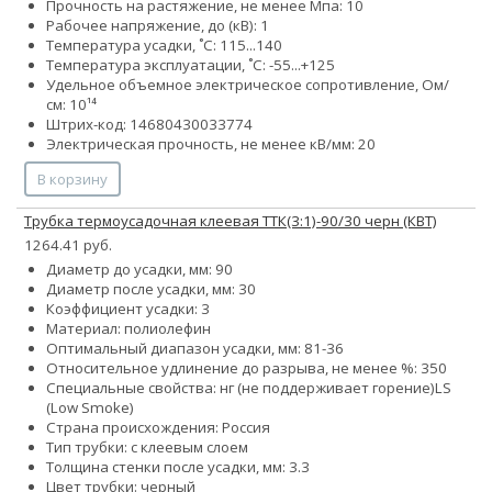
Прочность на растяжение, не менее Мпа: 10
Рабочее напряжение, до (кВ): 1
Температура усадки, ˚С: 115...140
Температура эксплуатации, ˚С: -55...+125
Удельное объемное электрическое сопротивление, Ом/
см: 10¹⁴
Штрих-код: 14680430033774
Электрическая прочность, не менее кВ/мм: 20
В корзину
Трубка термоусадочная клеевая ТТК(3:1)-90/30 черн (КВТ)
1264.41 руб.
Диаметр до усадки, мм: 90
Диаметр после усадки, мм: 30
Коэффициент усадки: 3
Материал: полиолефин
Оптимальный диапазон усадки, мм: 81-36
Относительное удлинение до разрыва, не менее %: 350
Специальные свойства:
нг (не поддерживает горение)
LS
(Low Smoke)
Страна происхождения: Россия
Тип трубки: с клеевым слоем
Толщина стенки после усадки, мм: 3.3
Цвет трубки: черный