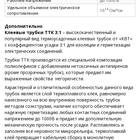
Рабочее напряжение
до 1000 В
Удельное объемное электрическое
14
10
Ом*см
сопротивление
Дополнительно
Клеевые трубки ТТК 3:1
– высококачественный и
популярный вид термоусадочных клеевых трубок от «КВТ»
с коэффициентом усадки 3:1 для изоляции и герметизации
электрических соединений.
Трубки ТТК производятся из специальной композиции
полиолефинов с добавлением нетоксичных антипиренов
(кроме прозрачных трубок), которые придают им
выраженные свойства
негорючести.
Характерной и отличительной особенностью данного вида
трубок является слой термоплавкого клея, равномерно
нанесенного на всю внутреннюю поверхность трубок
методом соэкструзии, наличие которого обеспечивает
надежную герметизацию любых контактных соединений
напряжением до 1000В и придает им дополнительную
механическую прочность после усадки. Расплавляясь и
заполняя все неровности микрорельефа, термоплавкий
клей превращает кабельную сборку в монолитную