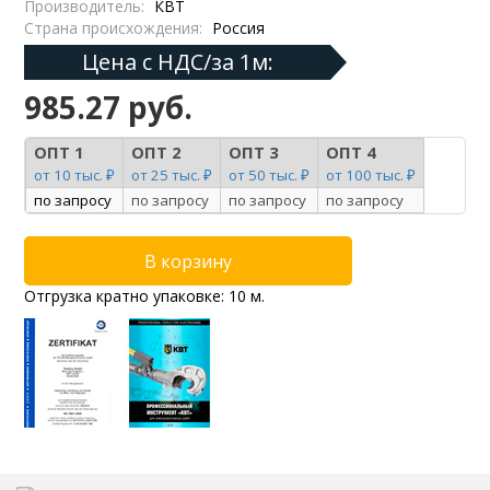
Производитель:
КВТ
Страна происхождения:
Россия
Цена с НДС/за 1м:
985.27 руб.
ОПТ 1
ОПТ 2
ОПТ 3
ОПТ 4
от 10 тыс. ₽
от 25 тыс. ₽
от 50 тыс. ₽
от 100 тыс. ₽
по запросу
по запросу
по запросу
по запросу
Отгрузка кратно упаковке: 10 м.