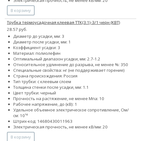
Электрическая прочность, не менее кВ/мм: 20
В корзину
Трубка термоусадочная клеевая ТТК(3:1)-3/1 черн (КВТ)
28.57 руб.
Диаметр до усадки, мм: 3
Диаметр после усадки, мм: 1
Коэффициент усадки: 3
Материал: полиолефин
Оптимальный диапазон усадки, мм: 2.7-1.2
Относительное удлинение до разрыва, не менее %: 350
Специальные свойства: нг (не поддерживает горение)
Страна происхождения: Россия
Тип трубки: с клеевым слоем
Толщина стенки после усадки, мм: 1.1
Цвет трубки: черный
Прочность на растяжение, не менее Мпа: 10
Рабочее напряжение, до (кВ): 1
Удельное объемное электрическое сопротивление, Ом/
см: 10¹⁴
Штрих-код: 14680430011963
Электрическая прочность, не менее кВ/мм: 20
В корзину