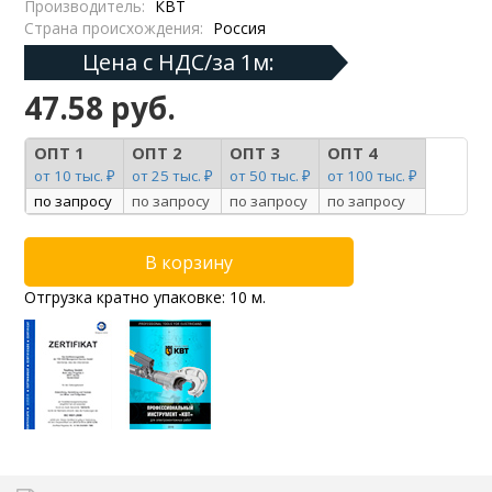
Производитель:
КВТ
Страна происхождения:
Россия
Цена с НДС/за 1м:
47.58 руб.
ОПТ 1
ОПТ 2
ОПТ 3
ОПТ 4
от 10 тыс. ₽
от 25 тыс. ₽
от 50 тыс. ₽
от 100 тыс. ₽
по запросу
по запросу
по запросу
по запросу
Отгрузка кратно упаковке: 10 м.