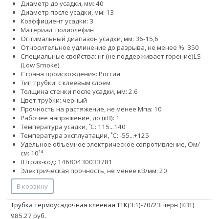
Диаметр до усадки, мм: 40
Диаметр после усадки, мм: 13
Коэффициент усадки: 3
Материал: полиолефин
Оптимальный диапазон усадки, мм: 36-15,6
Относительное удлинение до разрыва, не менее %: 350
Специальные свойства:
нг (не поддерживает горение)
LS
(Low Smoke)
Страна происхождения: Россия
Тип трубки: с клеевым слоем
Толщина стенки после усадки, мм: 2.6
Цвет трубки: черный
Прочность на растяжение, не менее Мпа: 10
Рабочее напряжение, до (кВ): 1
Температура усадки, ˚С: 115...140
Температура эксплуатации, ˚С: -55...+125
Удельное объемное электрическое сопротивление, Ом/
см: 10¹⁴
Штрих-код: 14680430033781
Электрическая прочность, не менее кВ/мм: 20
В корзину
Трубка термоусадочная клеевая ТТК(3:1)-70/23 черн (КВТ)
985.27 руб.