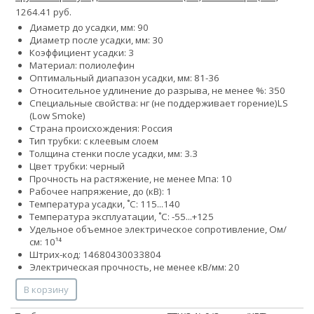
1264.41 руб.
Диаметр до усадки, мм: 90
Диаметр после усадки, мм: 30
Коэффициент усадки: 3
Материал: полиолефин
Оптимальный диапазон усадки, мм: 81-36
Относительное удлинение до разрыва, не менее %: 350
Специальные свойства:
нг (не поддерживает горение)
LS
(Low Smoke)
Страна происхождения: Россия
Тип трубки: с клеевым слоем
Толщина стенки после усадки, мм: 3.3
Цвет трубки: черный
Прочность на растяжение, не менее Мпа: 10
Рабочее напряжение, до (кВ): 1
Температура усадки, ˚С: 115...140
Температура эксплуатации, ˚С: -55...+125
Удельное объемное электрическое сопротивление, Ом/
см: 10¹⁴
Штрих-код: 14680430033804
Электрическая прочность, не менее кВ/мм: 20
В корзину