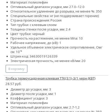
Материал: полиолефин
Оптимальный диапазон усадки, мм: 27.0–12.0
Относительное удлинение до разрыва, не менее %: 350
Специальные свойства: нг (не поддерживает горение)
Страна происхождения: Россия
Тип трубки: с клеевым слоем
Толщина стенки после усадки, мм: 2.4
Цвет трубки: черный
Прочность на растяжение, не менее Мпа: 10
Рабочее напряжение, до (кВ): 1
Удельное объемное электрическое сопротивление, Ом/
см: 10¹⁴
Штрих-код: 34630019126339
Электрическая прочность, не менее кВ/мм: 20
В корзину
Трубка термоусадочная клеевая ТТК(3:1)-3/1 черн (КВТ)
28.57 руб.
Диаметр до усадки, мм: 3
Диаметр после усадки, мм: 1
Коэффициент усадки: 3
Материал: полиолефин
Оптимальный диапазон усадки, мм: 2.7-1.2
Относительное удлинение до разрыва, не менее %: 350