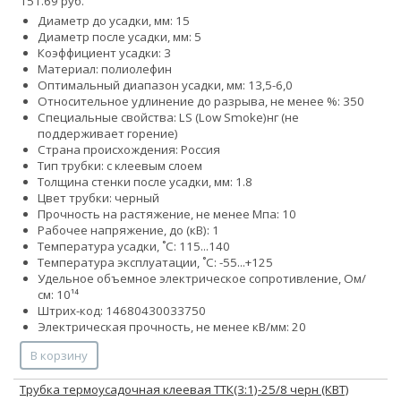
151.69 руб.
Диаметр до усадки, мм: 15
Диаметр после усадки, мм: 5
Коэффициент усадки: 3
Материал: полиолефин
Оптимальный диапазон усадки, мм: 13,5-6,0
Относительное удлинение до разрыва, не менее %: 350
Специальные свойства:
LS (Low Smoke)
нг (не
поддерживает горение)
Страна происхождения: Россия
Тип трубки: с клеевым слоем
Толщина стенки после усадки, мм: 1.8
Цвет трубки: черный
Прочность на растяжение, не менее Мпа: 10
Рабочее напряжение, до (кВ): 1
Температура усадки, ˚С: 115...140
Температура эксплуатации, ˚С: -55...+125
Удельное объемное электрическое сопротивление, Ом/
см: 10¹⁴
Штрих-код: 14680430033750
Электрическая прочность, не менее кВ/мм: 20
В корзину
Трубка термоусадочная клеевая ТТК(3:1)-25/8 черн (КВТ)