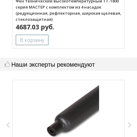
Фен технический высокотемпературный ТТ-1800
Г
серия МАСТЕР с комплектом из 4 насадок
(редукционная, рефлекторная, широкая щелевая,
стеклозащитная)
4687.03 руб.
Наши эксперты рекомендуют