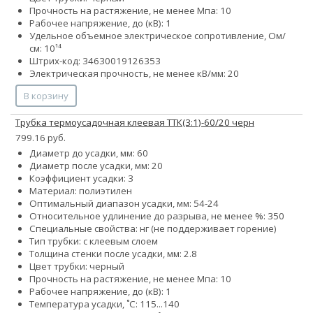
Прочность на растяжение, не менее Мпа: 10
Рабочее напряжение, до (кВ): 1
Удельное объемное электрическое сопротивление, Ом/
см: 10¹⁴
Штрих-код: 34630019126353
Электрическая прочность, не менее кВ/мм: 20
В корзину
Трубка термоусадочная клеевая ТТК(3:1)-60/20 черн
799.16 руб.
Диаметр до усадки, мм: 60
Диаметр после усадки, мм: 20
Коэффициент усадки: 3
Материал: полиэтилен
Оптимальный диапазон усадки, мм: 54-24
Относительное удлинение до разрыва, не менее %: 350
Специальные свойства: нг (не поддерживает горение)
Тип трубки: с клеевым слоем
Толщина стенки после усадки, мм: 2.8
Цвет трубки: черный
Прочность на растяжение, не менее Мпа: 10
Рабочее напряжение, до (кВ): 1
Температура усадки, ˚С: 115...140