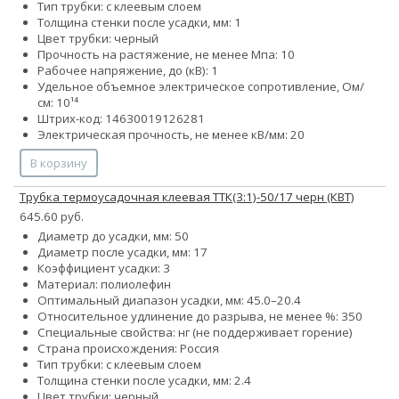
Тип трубки: с клеевым слоем
Толщина стенки после усадки, мм: 1
Цвет трубки: черный
Прочность на растяжение, не менее Мпа: 10
Рабочее напряжение, до (кВ): 1
Удельное объемное электрическое сопротивление, Ом/
см: 10¹⁴
Штрих-код: 14630019126281
Электрическая прочность, не менее кВ/мм: 20
В корзину
Трубка термоусадочная клеевая ТТК(3:1)-50/17 черн (КВТ)
645.60 руб.
Диаметр до усадки, мм: 50
Диаметр после усадки, мм: 17
Коэффициент усадки: 3
Материал: полиолефин
Оптимальный диапазон усадки, мм: 45.0–20.4
Относительное удлинение до разрыва, не менее %: 350
Специальные свойства: нг (не поддерживает горение)
Страна происхождения: Россия
Тип трубки: с клеевым слоем
Толщина стенки после усадки, мм: 2.4
Цвет трубки: черный