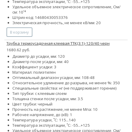
Температура эксплуатации, ˚С: -55...+125
Удельное объемное электрическое сопротивление, Ом/
см: 10¹⁴
Штрих-код: 14680430053376
Электрическая прочность, не менее кВ/мм: 20
В корзину
Трубка термоусадочная клеевая ТТК(3:1)-120/40 черн
1680.62 руб.
Диаметр до усадки, мм: 120
Диаметр после усадки, мм: 40
Коэффициент усадки: 3
Материал: полиэтилен
Оптимальный диапазон усадки, мм: 108-48
Относительное удлинение до разрыва, не менее %: 350
Специальные свойства: нг (не поддерживает горение)
Тип трубки: с клеевым слоем
Толщина стенки после усадки, мм: 3.5
Цвет трубки: черный
Прочность на растяжение, не менее Мпа: 10
Рабочее напряжение, до (кВ): 1
Температура усадки, ˚С: 115...140
Температура эксплуатации, ˚С: -55...+125
Удельное объемное электрическое сопротивление, Ом/