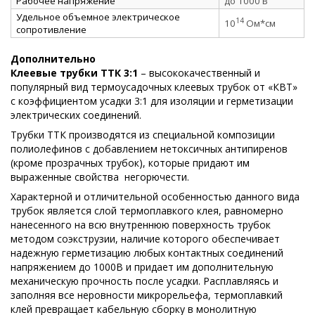
Рабочее напряжение
до 1000 В
Удельное объемное электрическое
14
10
Ом*см
сопротивление
Дополнительно
Клеевые трубки ТТК 3:1
– высококачественный и
популярный вид термоусадочных клеевых трубок от «КВТ»
с коэффициентом усадки 3:1 для изоляции и герметизации
электрических соединений.
Трубки ТТК производятся из специальной композиции
полиолефинов с добавлением нетоксичных антипиренов
(кроме прозрачных трубок), которые придают им
выраженные свойства
негорючести.
Характерной и отличительной особенностью данного вида
трубок является слой термоплавкого клея, равномерно
нанесенного на всю внутреннюю поверхность трубок
методом соэкструзии, наличие которого обеспечивает
надежную герметизацию любых контактных соединений
напряжением до 1000В и придает им дополнительную
механическую прочность после усадки. Расплавляясь и
заполняя все неровности микрорельефа, термоплавкий
клей превращает кабельную сборку в монолитную