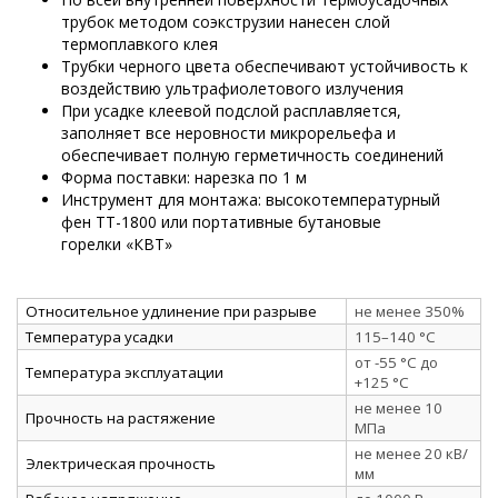
трубок методом соэкструзии нанесен слой
термоплавкого клея
Трубки черного цвета обеспечивают устойчивость к
воздействию ультрафиолетового излучения
При усадке клеевой подслой расплавляется,
заполняет все неровности микрорельефа и
обеспечивает полную герметичность соединений
Форма поставки: нарезка по 1 м
Инструмент для монтажа: высокотемпературный
фен ТТ-1800 или портативные бутановые
горелки «КВТ»
Относительное удлинение при разрыве
не менее 350%
Температура усадки
115–140 °C
от -55 °C до
Температура эксплуатации
+125 °C
не менее 10
Прочность на растяжение
МПа
не менее 20 кВ/
Электрическая прочность
мм