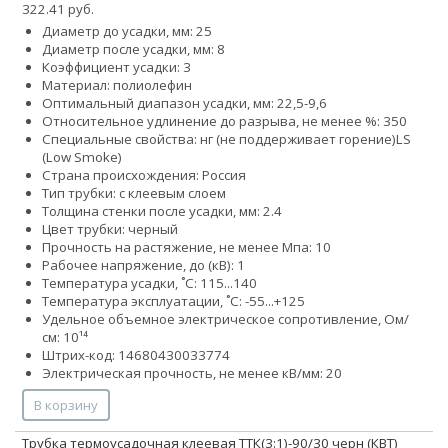
322.41 руб.
Диаметр до усадки, мм: 25
Диаметр после усадки, мм: 8
Коэффициент усадки: 3
Материал: полиолефин
Оптимальный диапазон усадки, мм: 22,5-9,6
Относительное удлинение до разрыва, не менее %: 350
Специальные свойства:
нг (не поддерживает горение)
LS
(Low Smoke)
Страна происхождения: Россия
Тип трубки: с клеевым слоем
Толщина стенки после усадки, мм: 2.4
Цвет трубки: черный
Прочность на растяжение, не менее Мпа: 10
Рабочее напряжение, до (кВ): 1
Температура усадки, ˚С: 115...140
Температура эксплуатации, ˚С: -55...+125
Удельное объемное электрическое сопротивление, Ом/
см: 10¹⁴
Штрих-код: 14680430033774
Электрическая прочность, не менее кВ/мм: 20
В корзину
Трубка термоусадочная клеевая ТТК(3:1)-90/30 черн (КВТ)