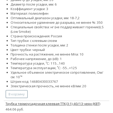
Диаметр после усадки, мм: 6
Коэффициент усадки: 3
Материал: полиолефин
Оптимальный диапазон усадки, мм: 18-7,2
Относительное удлинение до разрыва, не менее %: 350
Специальные свойства:
нг (не поддерживает горение)
LS
(Low Smoke)
Страна происхождения: Россия
Тип трубки: с клеевым слоем
Толщина стенки после усадки, мм: 2
Цвет трубки: черный
Прочность на растяжение, не менее Мпа: 10
Рабочее напряжение, до (кВ): 1
Температура усадки, ˚С: 115...140
Температура эксплуатации, ˚С: -55...+125
Удельное объемное электрическое сопротивление, Ом/
см: 10¹⁴
Штрих-код: 14680430033767
Электрическая прочность, не менее кВ/мм: 20
В корзину
Трубка термоусадочная клеевая ТТК(3:1)-40/13 черн (КВТ)
464.06 руб.