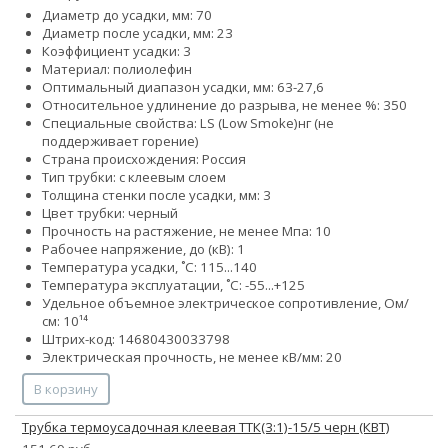
Диаметр до усадки, мм: 70
Диаметр после усадки, мм: 23
Коэффициент усадки: 3
Материал: полиолефин
Оптимальный диапазон усадки, мм: 63-27,6
Относительное удлинение до разрыва, не менее %: 350
Специальные свойства:
LS (Low Smoke)
нг (не
поддерживает горение)
Страна происхождения: Россия
Тип трубки: с клеевым слоем
Толщина стенки после усадки, мм: 3
Цвет трубки: черный
Прочность на растяжение, не менее Мпа: 10
Рабочее напряжение, до (кВ): 1
Температура усадки, ˚С: 115...140
Температура эксплуатации, ˚С: -55...+125
Удельное объемное электрическое сопротивление, Ом/
см: 10¹⁴
Штрих-код: 14680430033798
Электрическая прочность, не менее кВ/мм: 20
В корзину
Трубка термоусадочная клеевая ТТК(3:1)-15/5 черн (КВТ)