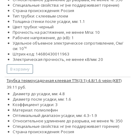
Специальные свойства: нг (не поддерживает горение)
Страна происхождения: Россия
Тип трубки: с клеевым слоем
Толщина стенки после усадки, мм: 1.1
Цвет трубки: черный
Прочность на растяжение, не менее Мпа: 10
Рабочее напряжение, до (кВ): 1
Удельное объемное электрическое сопротивление, Ом/
см: 10¹⁴
Штрих-код: 14680430011963
Электрическая прочность, не менее кВ/мм: 20
В корзину
Трубка термоусадочная клеевая ТТК(3:1)-4.8/1.6 черн (КВТ)
39.11 руб.
Диаметр до усадки, мм: 4.8
Диаметр после усадки, мм: 1.6
Коэффициент усадки: 3
Материал: полиолефин
Оптимальный диапазон усадки, мм: 4.3–1.9
Относительное удлинение до разрыва, не менее %: 350
Специальные свойства: нг (не поддерживает горение)
Страна происхождения: Россия