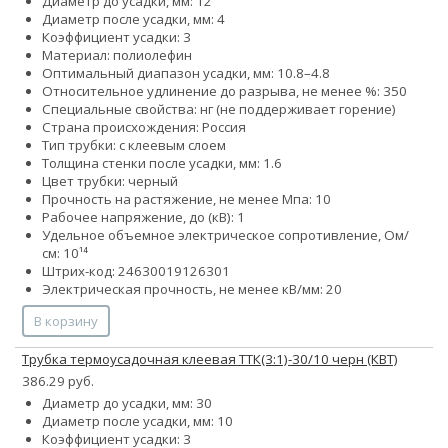
Диаметр до усадки, мм: 12
Диаметр после усадки, мм: 4
Коэффициент усадки: 3
Материал: полиолефин
Оптимальный диапазон усадки, мм: 10.8–4.8
Относительное удлинение до разрыва, не менее %: 350
Специальные свойства: нг (не поддерживает горение)
Страна происхождения: Россия
Тип трубки: с клеевым слоем
Толщина стенки после усадки, мм: 1.6
Цвет трубки: черный
Прочность на растяжение, не менее Мпа: 10
Рабочее напряжение, до (кВ): 1
Удельное объемное электрическое сопротивление, Ом/
см: 10¹⁴
Штрих-код: 24630019126301
Электрическая прочность, не менее кВ/мм: 20
В корзину
Трубка термоусадочная клеевая ТТК(3:1)-30/10 черн (КВТ)
386.29 руб.
Диаметр до усадки, мм: 30
Диаметр после усадки, мм: 10
Коэффициент усадки: 3