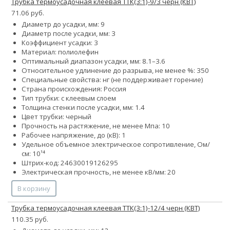
Трубка термоусадочная клеевая ТТК(3:1)-9/3 черн (КВТ)
71.06 руб.
Диаметр до усадки, мм: 9
Диаметр после усадки, мм: 3
Коэффициент усадки: 3
Материал: полиолефин
Оптимальный диапазон усадки, мм: 8.1–3.6
Относительное удлинение до разрыва, не менее %: 350
Специальные свойства: нг (не поддерживает горение)
Страна происхождения: Россия
Тип трубки: с клеевым слоем
Толщина стенки после усадки, мм: 1.4
Цвет трубки: черный
Прочность на растяжение, не менее Мпа: 10
Рабочее напряжение, до (кВ): 1
Удельное объемное электрическое сопротивление, Ом/
см: 10¹⁴
Штрих-код: 24630019126295
Электрическая прочность, не менее кВ/мм: 20
В корзину
Трубка термоусадочная клеевая ТТК(3:1)-12/4 черн (КВТ)
110.35 руб.