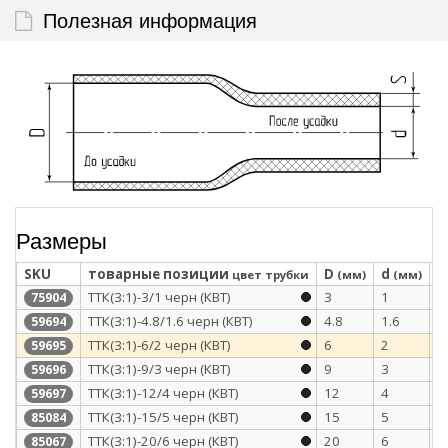
Полезная информация
Размеры
SKU
товарные позиции
D
d
S
цвет трубки
(мм)
(мм)
ТТК(3:1)-3/1 черн (КВТ)
3
1
1
75904
ТТК(3:1)-4.8/1.6 черн (КВТ)
4.8
1.6
1
59694
ТТК(3:1)-6/2 черн (КВТ)
6
2
1
59695
ТТК(3:1)-9/3 черн (КВТ)
9
3
1
59696
ТТК(3:1)-12/4 черн (КВТ)
12
4
1
59697
ТТК(3:1)-15/5 черн (КВТ)
15
5
1
85084
ТТК(3:1)-20/6 черн (КВТ)
20
6
2
85067