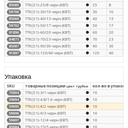
ТТК(3:1)-25/8 черн (КВТ)
25
8
2
85085
ТТК(3:1)-30/10 черн (КВТ)
30
10
2
59700
ТТК(3:1)-40/13 черн (КВТ)
40
13
2
85069
ТТК(3:1)-50/17 черн (КВТ)
50
17
2
59702
ТТК(3:1)-60/20 черн (КВТ)
60
20
3
91896
ТТК(3:1)-70/23 черн (КВТ)
70
23
3
84873
ТТК(3:1)-90/30 черн (КВТ)
90
30
3
85087
ТТК(3:1)-120/40 черн (КВТ)
120
40
3
91897
Упаковка
SKU
товарные позиции
кол-во в упаковк
цвет трубки
ТТК(3:1)-3/1 черн (КВТ)
10
75904
ТТК(3:1)-4.8/1.6 черн (КВТ)
10
59694
ТТК(3:1)-6/2 черн (КВТ)
10
59695
ТТК(3:1)-9/3 черн (КВТ)
10
59696
ТТК(3:1)-12/4 черн (КВТ)
10
59697
ТТК(3:1)-15/5 черн (КВТ)
10
85084