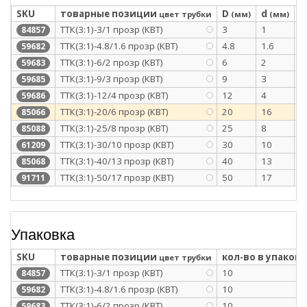
SKU
товарные позиции
D
d
S
цвет трубки
(мм)
(мм)
ТТК(3:1)-3/1 прозр (КВТ)
3
1
1
84857
ТТК(3:1)-4.8/1.6 прозр (КВТ)
4.8
1.6
1
59682
ТТК(3:1)-6/2 прозр (КВТ)
6
2
1
59683
ТТК(3:1)-9/3 прозр (КВТ)
9
3
1
59685
ТТК(3:1)-12/4 прозр (КВТ)
12
4
1
59686
ТТК(3:1)-20/6 прозр (КВТ)
20
16
2
85066
ТТК(3:1)-25/8 прозр (КВТ)
25
8
2
85088
ТТК(3:1)-30/10 прозр (КВТ)
30
10
2
61209
ТТК(3:1)-40/13 прозр (КВТ)
40
13
2
85068
ТТК(3:1)-50/17 прозр (КВТ)
50
17
2
91711
Упаковка
SKU
товарные позиции
кол-во в упаковк
цвет трубки
ТТК(3:1)-3/1 прозр (КВТ)
10
84857
ТТК(3:1)-4.8/1.6 прозр (КВТ)
10
59682
ТТК(3:1)-6/2 прозр (КВТ)
10
59683