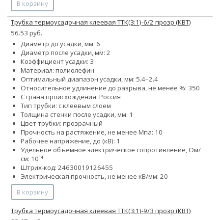
В корзину
Трубка термоусадочная клеевая ТТК(3:1)-6/2 прозр (КВТ)
56.53 руб.
Диаметр до усадки, мм: 6
Диаметр после усадки, мм: 2
Коэффициент усадки: 3
Материал: полиолефин
Оптимальный диапазон усадки, мм: 5.4–2.4
Относительное удлинение до разрыва, не менее %: 350
Страна происхождения: Россия
Тип трубки: с клеевым слоем
Толщина стенки после усадки, мм: 1
Цвет трубки: прозрачный
Прочность на растяжение, не менее Мпа: 10
Рабочее напряжение, до (кВ): 1
Удельное объемное электрическое сопротивление, Ом/
см: 10¹⁴
Штрих-код: 24630019126455
Электрическая прочность, не менее кВ/мм: 20
В корзину
Трубка термоусадочная клеевая ТТК(3:1)-9/3 прозр (КВТ)