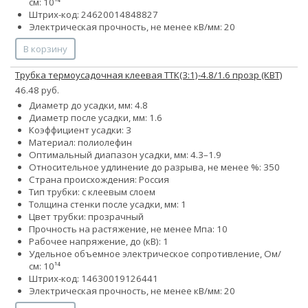
см: 10¹⁴
Штрих-код: 24620014848827
Электрическая прочность, не менее кВ/мм: 20
В корзину
Трубка термоусадочная клеевая ТТК(3:1)-4.8/1.6 прозр (КВТ)
46.48 руб.
Диаметр до усадки, мм: 4.8
Диаметр после усадки, мм: 1.6
Коэффициент усадки: 3
Материал: полиолефин
Оптимальный диапазон усадки, мм: 4.3–1.9
Относительное удлинение до разрыва, не менее %: 350
Страна происхождения: Россия
Тип трубки: с клеевым слоем
Толщина стенки после усадки, мм: 1
Цвет трубки: прозрачный
Прочность на растяжение, не менее Мпа: 10
Рабочее напряжение, до (кВ): 1
Удельное объемное электрическое сопротивление, Ом/
см: 10¹⁴
Штрих-код: 14630019126441
Электрическая прочность, не менее кВ/мм: 20