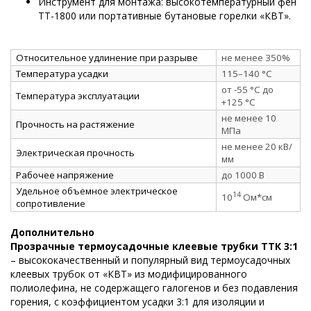
Инструмент для монтажа: высокотемпературный фен
ТТ-1800 или портативные бутановые горелки «КВТ».
Относительное удлинение при разрыве
не менее 350%
Температура усадки
115–140 °C
от -55 °C до
Температура эксплуатации
+125 °C
не менее 10
Прочность на растяжение
МПа
не менее 20 кВ/
Электрическая прочность
мм
Рабочее напряжение
до 1000 В
Удельное объемное электрическое
14
10
Ом*см
сопротивление
Дополнительно
Прозрачные термоусадочные клеевые трубки ТТК 3:1
– высококачественный и популярный вид термоусадочных
клеевых трубок от «КВТ» из модифицированного
полиолефина, не содержащего галогенов и без подавления
горения, с коэффициентом усадки 3:1 для изоляции и