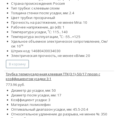
Страна происхождения: Россия
Тип трубки: с клеевым слоем
Толщина стенки после усадки, мм: 2.4
Цвет трубки: прозрачный
Прочность на растяжение, не менее Мпа: 10
Рабочее напряжение, до (кВ): 1
Температура усадки, ˚С: 115...140
Температура эксплуатации, ˚С: -55...+125
Удельное объемное электрическое сопротивление, Ом/
см: 10¹⁴
Штрих-код: 14680430034030
Электрическая прочность, не менее кВ/мм: 20
В корзину
Трубка термоусадочная клеевая ТТК(3:1)-50/17 прозр с
коэффициентом усадки 3:1
773.96 руб.
Диаметр до усадки, мм: 50
Диаметр после усадки, мм: 17
Коэффициент усадки: 3
Материал: полиолефин
Оптимальный диапазон усадки, мм: 45.5-20.4
Относительное удлинение до разрыва, не менее %: 350