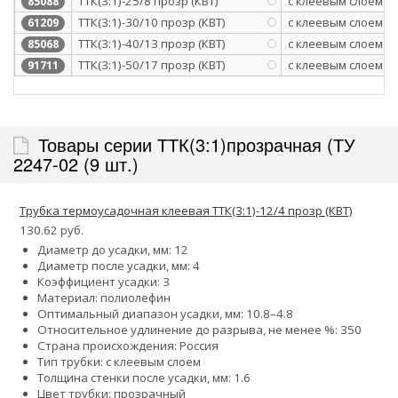
ТТК(3:1)-25/8 прозр (КВТ)
с клеевым слоем
85088
ТТК(3:1)-30/10 прозр (КВТ)
с клеевым слоем
61209
ТТК(3:1)-40/13 прозр (КВТ)
с клеевым слоем
85068
ТТК(3:1)-50/17 прозр (КВТ)
с клеевым слоем
91711
Товары серии ТТК(3:1)прозрачная (ТУ
2247-02 (9 шт.)
Трубка термоусадочная клеевая ТТК(3:1)-12/4 прозр (КВТ)
130.62 руб.
Диаметр до усадки, мм: 12
Диаметр после усадки, мм: 4
Коэффициент усадки: 3
Материал: полиолефин
Оптимальный диапазон усадки, мм: 10.8–4.8
Относительное удлинение до разрыва, не менее %: 350
Страна происхождения: Россия
Тип трубки: с клеевым слоем
Толщина стенки после усадки, мм: 1.6
Цвет трубки: прозрачный