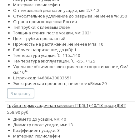
Материал: полиолефин
Оптимальный диапазон усадки, мм: 2.7-1.2
Относительное удлинение до разрыва, не менее %: 350
Страна происхождения: Россия
Тип трубки: с клеевым слоем
Толщина стенки после усадки, мм: 2021
Цвет трубки: прозрачный
Прочность на растяжение, не менее Мпа: 10
Рабочее напряжение, до (кВ): 1
Температура усадки, ˚С: 115...140
Температура эксплуатации, ˚С: -55...+125
Удельное объемное электрическое сопротивление, Ом/
см: 10¹⁴
Штрих-код: 14680430033651
Электрическая прочность, не менее кВ/мм: 20
В корзину
Трубка термоусадочная клеевая ТТК(3:1)-40/13 прозр (КВТ)
558.90 руб.
Диаметр до усадки, мм: 40
Диаметр после усадки, мм: 13
Коэффициент усадки: 3
Материал: полиолефин