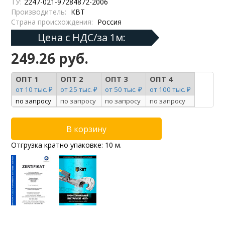
ТУ:
2247-021-97284872-2006
Производитель:
КВТ
Страна происхождения:
Россия
Цена с НДС/за 1м:
249.26 руб.
ОПТ 1
ОПТ 2
ОПТ 3
ОПТ 4
от 10 тыс. ₽
от 25 тыс. ₽
от 50 тыс. ₽
от 100 тыс. ₽
по запросу
по запросу
по запросу
по запросу
Отгрузка кратно упаковке: 10 м.