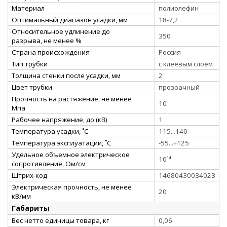
Материал
полиолефин
Оптимальный диапазон усадки, мм
18-7,2
Относительное удлинение до
350
разрыва, не менее %
Страна происхождения
Россия
Тип трубки
с клеевым слоем
Толщина стенки после усадки, мм
2
Цвет трубки
прозрачный
Прочность на растяжение, не менее
10
Мпа
Рабочее напряжение, до (кВ)
1
Температура усадки, ˚С
115...140
Температура эксплуатации, ˚С
-55...+125
Удельное объемное электрическое
10¹⁴
сопротивление, Ом/см
Штрих-код
14680430034023
Электрическая прочность, не менее
20
кВ/мм
Габариты
Вес нетто единицы товара, кг
0,06