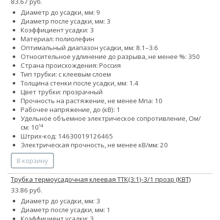
83.67 руб.
Диаметр до усадки, мм: 9
Диаметр после усадки, мм: 3
Коэффициент усадки: 3
Материал: полиолефин
Оптимальный диапазон усадки, мм: 8.1–3.6
Относительное удлинение до разрыва, не менее %: 350
Страна происхождения: Россия
Тип трубки: с клеевым слоем
Толщина стенки после усадки, мм: 1.4
Цвет трубки: прозрачный
Прочность на растяжение, не менее Мпа: 10
Рабочее напряжение, до (кВ): 1
Удельное объемное электрическое сопротивление, Ом/
см: 10¹⁴
Штрих-код: 14630019126465
Электрическая прочность, не менее кВ/мм: 20
В корзину
Трубка термоусадочная клеевая ТТК(3:1)-3/1 прозр (КВТ)
33.86 руб.
Диаметр до усадки, мм: 3
Диаметр после усадки, мм: 1
Коэффициент усадки: 3