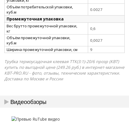
упаковки, кг
Объём потребительской упаковки,
0.0027
куб.м
Промежуточная упаковка
Вес брутто промежуточной упаковки,
0,6
кг
Объём промежуточной упаковки,
0,0027
куб.м
Ширина промежуточной упаковки, см
9
Трубка термоусадочная клеевая ТТК(3:1)-20/6 прозр (КВТ)
купить по выгодной цене (249.26 руб.) в интернет-магазине
КВТ-PRO.RU - фото, отзывы, технические характеристики.
Доставка по Москве и России
Видеообзоры