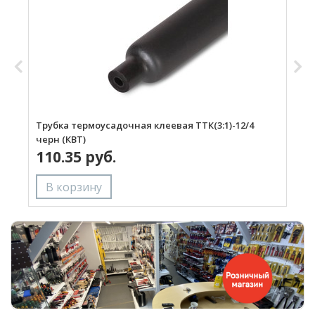
Трубка термоусадочная клеевая ТТК(3:1)-12/4
Т
черн (КВТ)
ч
110.35 руб.