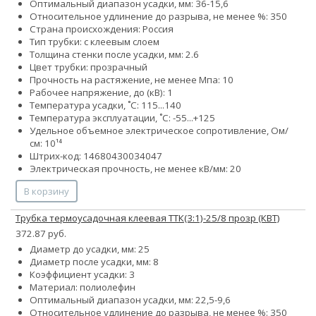
Оптимальный диапазон усадки, мм: 36-15,6
Относительное удлинение до разрыва, не менее %: 350
Страна происхождения: Россия
Тип трубки: с клеевым слоем
Толщина стенки после усадки, мм: 2.6
Цвет трубки: прозрачный
Прочность на растяжение, не менее Мпа: 10
Рабочее напряжение, до (кВ): 1
Температура усадки, ˚С: 115...140
Температура эксплуатации, ˚С: -55...+125
Удельное объемное электрическое сопротивление, Ом/
см: 10¹⁴
Штрих-код: 14680430034047
Электрическая прочность, не менее кВ/мм: 20
В корзину
Трубка термоусадочная клеевая ТТК(3:1)-25/8 прозр (КВТ)
372.87 руб.
Диаметр до усадки, мм: 25
Диаметр после усадки, мм: 8
Коэффициент усадки: 3
Материал: полиолефин
Оптимальный диапазон усадки, мм: 22,5-9,6
Относительное удлинение до разрыва, не менее %: 350