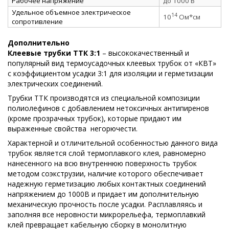
Рабочее напряжение
до 1000 В
Удельное объемное электрическое
14
10
Ом*см
сопротивление
Дополнительно
Клеевые трубки ТТК 3:1
– высококачественный и
популярный вид термоусадочных клеевых трубок от «КВТ»
с коэффициентом усадки 3:1 для изоляции и герметизации
электрических соединений.
Трубки ТТК производятся из специальной композиции
полиолефинов с добавлением нетоксичных антипиренов
(кроме прозрачных трубок), которые придают им
выраженные свойства
негорючести.
Характерной и отличительной особенностью данного вида
трубок является слой термоплавкого клея, равномерно
нанесенного на всю внутреннюю поверхность трубок
методом соэкструзии, наличие которого обеспечивает
надежную герметизацию любых контактных соединений
напряжением до 1000В и придает им дополнительную
механическую прочность после усадки. Расплавляясь и
заполняя все неровности микрорельефа, термоплавкий
клей превращает кабельную сборку в монолитную