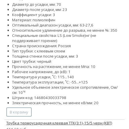
Диаметр до усадки, мм: 70
Диаметр после усадки, мм: 23
Коэффициент усадки: 3
Материал: полиолефин
Оптимальный диапазон усадки, мм: 63-27,6
Относительное удлинение до разрыва, не менее %: 350
Специальные свойства:
LS (Low Smoke)
нг (не
поддерживает горение)
Страна происхождения: Россия
Тип трубки: с клеевым слоем
Толщина стенки после усадки, мм: 3
Цвет трубки: черный
Прочность на растяжение, не менее Мпа: 10
Рабочее напряжение, до (кВ): 1
Температура усадки, ˚С: 115...140
Температура эксплуатации, ˚С: -55...+125
Удельное объемное электрическое сопротивление, Ом/
см: 10¹⁴
Штрих-код: 14680430033798
Электрическая прочность, не менее кВ/мм: 20
В корзину
Трубка термоусадочная клеевая ТТК(3:1)-15/5 черн (КВТ)