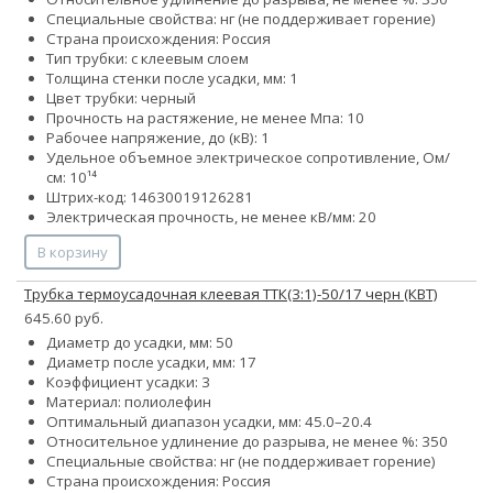
Специальные свойства: нг (не поддерживает горение)
Страна происхождения: Россия
Тип трубки: с клеевым слоем
Толщина стенки после усадки, мм: 1
Цвет трубки: черный
Прочность на растяжение, не менее Мпа: 10
Рабочее напряжение, до (кВ): 1
Удельное объемное электрическое сопротивление, Ом/
см: 10¹⁴
Штрих-код: 14630019126281
Электрическая прочность, не менее кВ/мм: 20
В корзину
Трубка термоусадочная клеевая ТТК(3:1)-50/17 черн (КВТ)
645.60 руб.
Диаметр до усадки, мм: 50
Диаметр после усадки, мм: 17
Коэффициент усадки: 3
Материал: полиолефин
Оптимальный диапазон усадки, мм: 45.0–20.4
Относительное удлинение до разрыва, не менее %: 350
Специальные свойства: нг (не поддерживает горение)
Страна происхождения: Россия