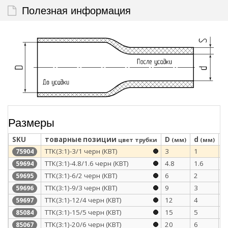
Полезная информация
Размеры
SKU
товарные позиции
D
d
S
цвет трубки
(мм)
(мм)
ТТК(3:1)-3/1 черн (КВТ)
3
1
1
75904
ТТК(3:1)-4.8/1.6 черн (КВТ)
4.8
1.6
1
59694
ТТК(3:1)-6/2 черн (КВТ)
6
2
1
59695
ТТК(3:1)-9/3 черн (КВТ)
9
3
1
59696
ТТК(3:1)-12/4 черн (КВТ)
12
4
1
59697
ТТК(3:1)-15/5 черн (КВТ)
15
5
1
85084
ТТК(3:1)-20/6 черн (КВТ)
20
6
2
85067