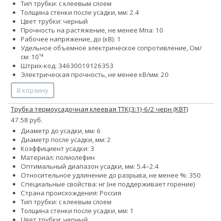
Тип трубки: с клеевым слоем
Толщина стенки после усадки, мм: 2.4
Цвет трубки: черный
Прочность на растяжение, не менее Мпа: 10
Рабочее напряжение, до (кВ): 1
Удельное объемное электрическое сопротивление, Ом/
см: 10¹⁴
Штрих-код: 34630019126353
Электрическая прочность, не менее кВ/мм: 20
В корзину
Трубка термоусадочная клеевая ТТК(3:1)-6/2 черн (КВТ)
47.58 руб.
Диаметр до усадки, мм: 6
Диаметр после усадки, мм: 2
Коэффициент усадки: 3
Материал: полиолефин
Оптимальный диапазон усадки, мм: 5.4–2.4
Относительное удлинение до разрыва, не менее %: 350
Специальные свойства: нг (не поддерживает горение)
Страна происхождения: Россия
Тип трубки: с клеевым слоем
Толщина стенки после усадки, мм: 1
Цвет трубки: черный