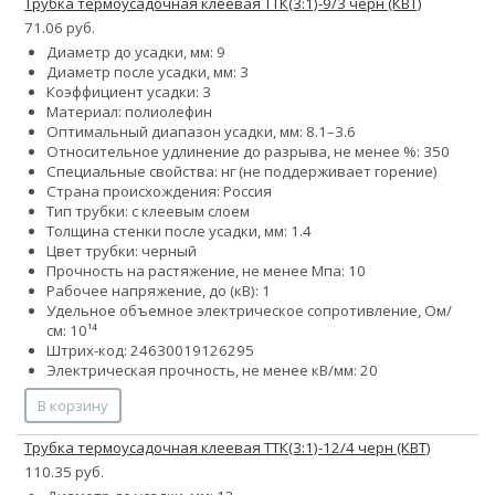
Трубка термоусадочная клеевая ТТК(3:1)-9/3 черн (КВТ)
71.06 руб.
Диаметр до усадки, мм: 9
Диаметр после усадки, мм: 3
Коэффициент усадки: 3
Материал: полиолефин
Оптимальный диапазон усадки, мм: 8.1–3.6
Относительное удлинение до разрыва, не менее %: 350
Специальные свойства: нг (не поддерживает горение)
Страна происхождения: Россия
Тип трубки: с клеевым слоем
Толщина стенки после усадки, мм: 1.4
Цвет трубки: черный
Прочность на растяжение, не менее Мпа: 10
Рабочее напряжение, до (кВ): 1
Удельное объемное электрическое сопротивление, Ом/
см: 10¹⁴
Штрих-код: 24630019126295
Электрическая прочность, не менее кВ/мм: 20
В корзину
Трубка термоусадочная клеевая ТТК(3:1)-12/4 черн (КВТ)
110.35 руб.