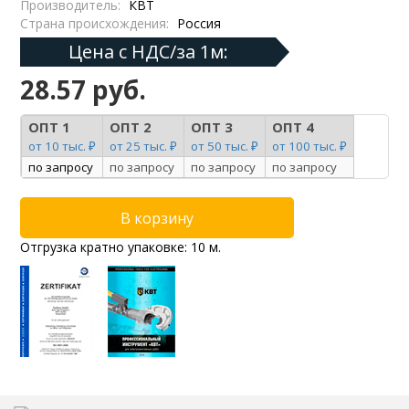
Производитель:
КВТ
Страна происхождения:
Россия
Цена с НДС/за 1м:
28.57 руб.
ОПТ 1
ОПТ 2
ОПТ 3
ОПТ 4
от 10 тыс. ₽
от 25 тыс. ₽
от 50 тыс. ₽
от 100 тыс. ₽
по запросу
по запросу
по запросу
по запросу
Отгрузка кратно упаковке: 10 м.