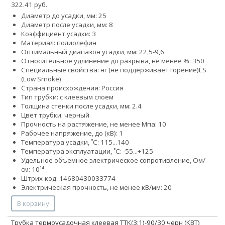
322.41 руб.
Диаметр до усадки, мм: 25
Диаметр после усадки, мм: 8
Коэффициент усадки: 3
Материал: полиолефин
Оптимальный диапазон усадки, мм: 22,5-9,6
Относительное удлинение до разрыва, не менее %: 350
Специальные свойства:
нг (не поддерживает горение)
LS
(Low Smoke)
Страна происхождения: Россия
Тип трубки: с клеевым слоем
Толщина стенки после усадки, мм: 2.4
Цвет трубки: черный
Прочность на растяжение, не менее Мпа: 10
Рабочее напряжение, до (кВ): 1
Температура усадки, ˚С: 115...140
Температура эксплуатации, ˚С: -55...+125
Удельное объемное электрическое сопротивление, Ом/
см: 10¹⁴
Штрих-код: 14680430033774
Электрическая прочность, не менее кВ/мм: 20
В корзину
Трубка термоусадочная клеевая ТТК(3:1)-90/30 черн (КВТ)