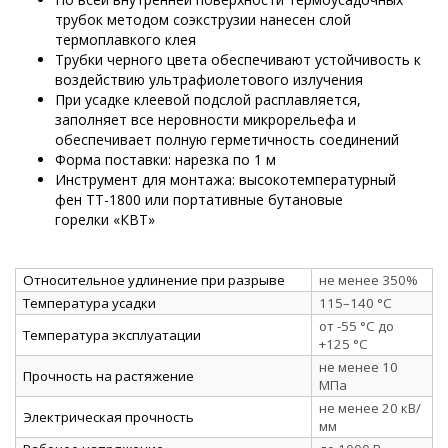
трубок методом соэкструзии нанесен слой
термоплавкого клея
Трубки черного цвета обеспечивают устойчивость к
воздействию ультрафиолетового излучения
При усадке клеевой подслой расплавляется,
заполняет все неровности микрорельефа и
обеспечивает полную герметичность соединений
Форма поставки: нарезка по 1 м
Инструмент для монтажа: высокотемпературный
фен ТТ-1800 или портативные бутановые
горелки «КВТ»
Относительное удлинение при разрыве
не менее 350%
Температура усадки
115–140 °C
от -55 °C до
Температура эксплуатации
+125 °C
не менее 10
Прочность на растяжение
МПа
не менее 20 кВ/
Электрическая прочность
мм