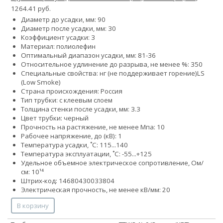
1264.41 руб.
Диаметр до усадки, мм: 90
Диаметр после усадки, мм: 30
Коэффициент усадки: 3
Материал: полиолефин
Оптимальный диапазон усадки, мм: 81-36
Относительное удлинение до разрыва, не менее %: 350
Специальные свойства:
нг (не поддерживает горение)
LS
(Low Smoke)
Страна происхождения: Россия
Тип трубки: с клеевым слоем
Толщина стенки после усадки, мм: 3.3
Цвет трубки: черный
Прочность на растяжение, не менее Мпа: 10
Рабочее напряжение, до (кВ): 1
Температура усадки, ˚С: 115...140
Температура эксплуатации, ˚С: -55...+125
Удельное объемное электрическое сопротивление, Ом/
см: 10¹⁴
Штрих-код: 14680430033804
Электрическая прочность, не менее кВ/мм: 20
В корзину