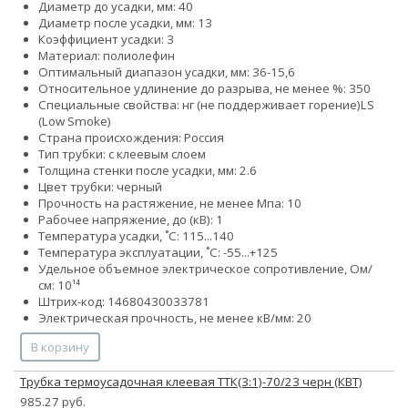
Диаметр до усадки, мм: 40
Диаметр после усадки, мм: 13
Коэффициент усадки: 3
Материал: полиолефин
Оптимальный диапазон усадки, мм: 36-15,6
Относительное удлинение до разрыва, не менее %: 350
Специальные свойства:
нг (не поддерживает горение)
LS
(Low Smoke)
Страна происхождения: Россия
Тип трубки: с клеевым слоем
Толщина стенки после усадки, мм: 2.6
Цвет трубки: черный
Прочность на растяжение, не менее Мпа: 10
Рабочее напряжение, до (кВ): 1
Температура усадки, ˚С: 115...140
Температура эксплуатации, ˚С: -55...+125
Удельное объемное электрическое сопротивление, Ом/
см: 10¹⁴
Штрих-код: 14680430033781
Электрическая прочность, не менее кВ/мм: 20
В корзину
Трубка термоусадочная клеевая ТТК(3:1)-70/23 черн (КВТ)
985.27 руб.