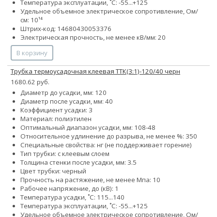
Температура эксплуатации, ˚С: -55...+125
Удельное объемное электрическое сопротивление, Ом/
см: 10¹⁴
Штрих-код: 14680430053376
Электрическая прочность, не менее кВ/мм: 20
В корзину
Трубка термоусадочная клеевая ТТК(3:1)-120/40 черн
1680.62 руб.
Диаметр до усадки, мм: 120
Диаметр после усадки, мм: 40
Коэффициент усадки: 3
Материал: полиэтилен
Оптимальный диапазон усадки, мм: 108-48
Относительное удлинение до разрыва, не менее %: 350
Специальные свойства: нг (не поддерживает горение)
Тип трубки: с клеевым слоем
Толщина стенки после усадки, мм: 3.5
Цвет трубки: черный
Прочность на растяжение, не менее Мпа: 10
Рабочее напряжение, до (кВ): 1
Температура усадки, ˚С: 115...140
Температура эксплуатации, ˚С: -55...+125
Удельное объемное электрическое сопротивление, Ом/