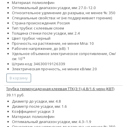
Материал: полиолефин
Оптимальный диапазон усадки, мм: 27.0–12.0
Относительное удлинение до разрыва, не менее %: 350
Специальные свойства: нг (не поддерживает горение)
Страна происхождения: Россия
Тип трубки: с клеевым слоем
Толщина стенки после усадки, мм: 2.4
Цвет трубки: черный
Прочность на растяжение, не менее Мпа: 10
Рабочее напряжение, до (кВ): 1
Удельное объемное электрическое сопротивление, Ом/
см: 10¹⁴
Штрих-код: 34630019126339
Электрическая прочность, не менее кВ/мм: 20
В корзину
Трубка термоусадочная клеевая ТТК(3:1)-4.8/1.6 черн (КВТ)
39.11 руб.
Диаметр до усадки, мм: 4.8
Диаметр после усадки, мм: 1.6
Коэффициент усадки: 3
Материал: полиолефин
Оптимальный диапазон усадки, мм: 4.3–1.9
Относительное удлинение до разрыва, не менее %: 350