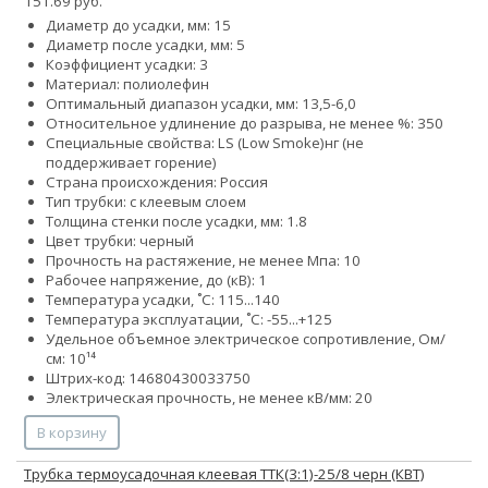
151.69 руб.
Диаметр до усадки, мм: 15
Диаметр после усадки, мм: 5
Коэффициент усадки: 3
Материал: полиолефин
Оптимальный диапазон усадки, мм: 13,5-6,0
Относительное удлинение до разрыва, не менее %: 350
Специальные свойства:
LS (Low Smoke)
нг (не
поддерживает горение)
Страна происхождения: Россия
Тип трубки: с клеевым слоем
Толщина стенки после усадки, мм: 1.8
Цвет трубки: черный
Прочность на растяжение, не менее Мпа: 10
Рабочее напряжение, до (кВ): 1
Температура усадки, ˚С: 115...140
Температура эксплуатации, ˚С: -55...+125
Удельное объемное электрическое сопротивление, Ом/
см: 10¹⁴
Штрих-код: 14680430033750
Электрическая прочность, не менее кВ/мм: 20
В корзину
Трубка термоусадочная клеевая ТТК(3:1)-25/8 черн (КВТ)