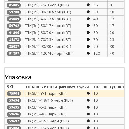
ТТК(3:1)-25/8 черн (КВТ)
25
8
2
85085
ТТК(3:1)-30/10 черн (КВТ)
30
10
2
59700
ТТК(3:1)-40/13 черн (КВТ)
40
13
2
85069
ТТК(3:1)-50/17 черн (КВТ)
50
17
2
59702
ТТК(3:1)-60/20 черн (КВТ)
60
20
3
91896
ТТК(3:1)-70/23 черн (КВТ)
70
23
3
84873
ТТК(3:1)-90/30 черн (КВТ)
90
30
3
85087
ТТК(3:1)-120/40 черн (КВТ)
120
40
3
91897
Упаковка
SKU
товарные позиции
кол-во в упаковк
цвет трубки
ТТК(3:1)-3/1 черн (КВТ)
10
75904
ТТК(3:1)-4.8/1.6 черн (КВТ)
10
59694
ТТК(3:1)-6/2 черн (КВТ)
10
59695
ТТК(3:1)-9/3 черн (КВТ)
10
59696
ТТК(3:1)-12/4 черн (КВТ)
10
59697
ТТК(3:1)-15/5 черн (КВТ)
10
85084