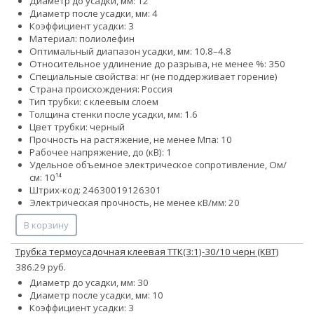
Диаметр до усадки, мм: 12
Диаметр после усадки, мм: 4
Коэффициент усадки: 3
Материал: полиолефин
Оптимальный диапазон усадки, мм: 10.8–4.8
Относительное удлинение до разрыва, не менее %: 350
Специальные свойства: нг (не поддерживает горение)
Страна происхождения: Россия
Тип трубки: с клеевым слоем
Толщина стенки после усадки, мм: 1.6
Цвет трубки: черный
Прочность на растяжение, не менее Мпа: 10
Рабочее напряжение, до (кВ): 1
Удельное объемное электрическое сопротивление, Ом/
см: 10¹⁴
Штрих-код: 24630019126301
Электрическая прочность, не менее кВ/мм: 20
В корзину
Трубка термоусадочная клеевая ТТК(3:1)-30/10 черн (КВТ)
386.29 руб.
Диаметр до усадки, мм: 30
Диаметр после усадки, мм: 10
Коэффициент усадки: 3