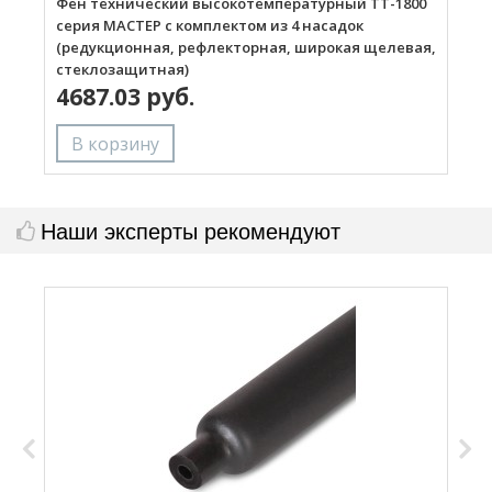
Фен технический высокотемпературный ТТ-1800
Г
серия МАСТЕР с комплектом из 4 насадок
(редукционная, рефлекторная, широкая щелевая,
стеклозащитная)
4687.03 руб.
Наши эксперты рекомендуют