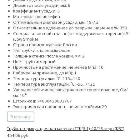
Диаметр после усадки, мм: 6
Коэффициент усадки: 3
Материал: полиолефин
Оптимальный диапазон усадки, мм: 18-7,2
Относительное удлинение до разрыва, не менее %: 350
Специальные свойства:
нг (не поддерживает горение)
LS
(Low Smoke)
Страна происхождения: Россия
Тип трубки: с клеевым слоем
Толщина стенки после усадки, мм: 2
Цвет трубки: черный
Прочность на растяжение, не менее Мпа: 10
Рабочее напряжение, до (кВ): 1
Температура усадки, ˚С: 115...140
Температура эксплуатации, ˚С: -55...+125
Удельное объемное электрическое сопротивление, Ом/
см: 10¹⁴
Штрих-код: 14680430033767
Электрическая прочность, не менее кВ/мм: 20
В корзину
Трубка термоусадочная клеевая ТТК(3:1)-40/13 черн (КВТ)
464.06 руб.