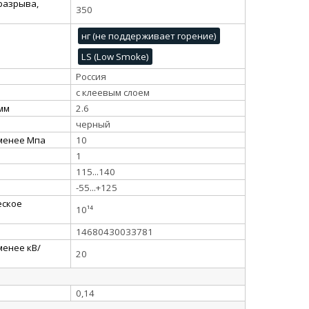
разрыва,
350
нг (не поддерживает горение)
LS (Low Smoke)
Россия
с клеевым слоем
 мм
2.6
черный
 менее Мпа
10
1
115...140
-55...+125
еское
10¹⁴
14680430033781
менее кВ/
20
0,14