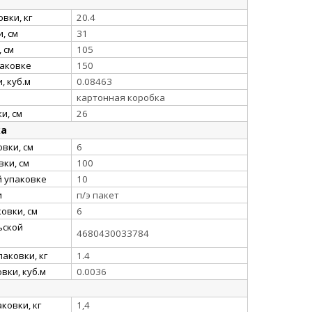
вки, кг
20.4
, см
31
 см
105
паковке
150
, куб.м
0.08463
картонная коробка
и, см
26
ка
вки, см
6
ки, см
100
й упаковке
10
и
п/э пакет
овки, см
6
ьской
4680430033784
аковки, кг
1.4
вки, куб.м
0.0036
ковки, кг
1,4