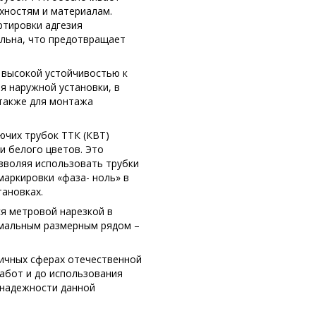
хностям и материалам.
ртировки адгезия
льна, что предотвращает
высокой устойчивостью к
я наружной установки, в
также для монтажа
ючих трубок ТТК (КВТ)
и белого цветов. Это
озволяя использовать трубки
 маркировки «фаза- ноль» в
тановках.
ся метровой нарезкой в
имальным размерным рядом –
ичных сферах отечественной
абот и до использования
и надежности данной