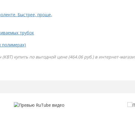
золенте. Быстрее, проще,
живаемых трубок
х полимерах)
н (КВТ) купить по выгодной цене (464.06 руб.) в интернет-магаз