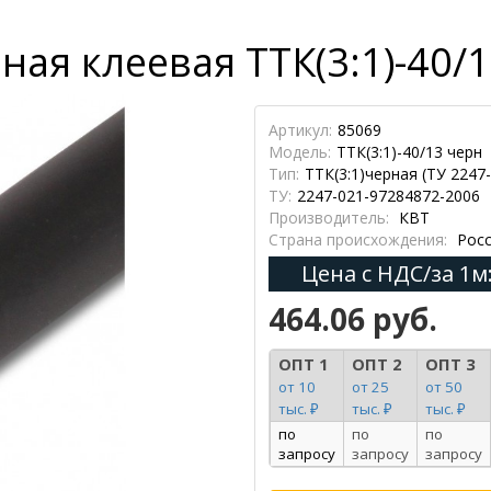
ая клеевая ТТК(3:1)-40/1
Артикул:
85069
Модель:
ТТК(3:1)-40/13 черн
Тип:
ТТК(3:1)черная (ТУ 2247
ТУ:
2247-021-97284872-2006
Производитель:
КВТ
Страна происхождения:
Росс
Цена с НДС/за 1м
464.06 руб.
ОПТ 1
ОПТ 2
ОПТ 3
от 10
от 25
от 50
тыс. ₽
тыс. ₽
тыс. ₽
по
по
по
запросу
запросу
запросу