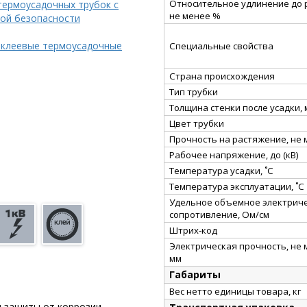
Относительное удлинение до 
термоусадочных трубок с
не менее %
ой безопасности
 клеевые термоусадочные
Специальные свойства
Страна происхождения
Тип трубки
Толщина стенки после усадки,
Цвет трубки
Прочность на растяжение, не
Рабочее напряжение, до (кВ)
Температура усадки, ˚С
Температура эксплуатации, ˚С
Удельное объемное электрич
сопротивление, Ом/см
Штрих-код
Электрическая прочность, не 
мм
Габариты
)
Вес нетто единицы товара, кг
и защиты от коррозии