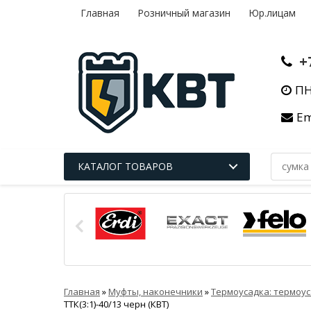
Главная
Розничный магазин
Юр.лицам
+
ПН
Em
КАТАЛОГ ТОВАРОВ
Главная
»
Муфты, наконечники
»
Термоусадка: термоус
ТТК(3:1)-40/13 черн (КВТ)