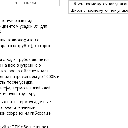
14
10
Ом*см
Объём промежуточной упаковк
Ширина промежуточной упако
 популярный вид
циентом усадки 3:1 для
й.
ции полиолефинов с
зрачных трубок), которые
го вида трубок является
о на всю внутреннюю
е которого обеспечивает
ений напряжением до 1000В и
ть после усадки.
льефа, термоплавкий клей
тичную структуру.
льзовать термоусадочные
 со значительными
ри сохранении гибкости и
трубок ТТК обеспечивает