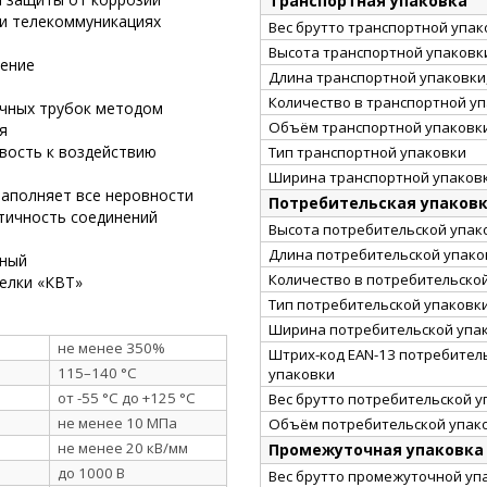
Транспортная упаковка
 и телекоммуникациях
Вес брутто транспортной упако
Высота транспортной упаковки
рение
Длина транспортной упаковки,
Количество в транспортной у
очных трубок методом
Объём транспортной упаковки
я
вость к воздействию
Тип транспортной упаковки
Ширина транспортной упаковк
заполняет все неровности
Потребительская упаков
тичность соединений
Высота потребительской упако
Длина потребительской упаков
рный
Количество в потребительско
елки «КВТ»
Тип потребительской упаковк
Ширина потребительской упак
не менее 350%
Штрих-код EAN-13 потребител
115–140 °C
упаковки
от -55 °C до +125 °C
Вес брутто потребительской уп
не менее 10 МПа
Объём потребительской упако
не менее 20 кВ/мм
Промежуточная упаковка
до 1000 В
Вес брутто промежуточной упа