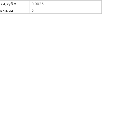
и, куб.м
0,0036
вки, см
6