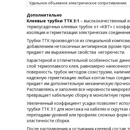
Удельное объемное электрическое сопротивление
Дополнительно
Клеевые трубки ТТК 3:1
– высококачественный и
термоусадочных клеевых трубок от «КВТ» с коэффи
изоляции и герметизации электрических соединени
Трубки ТТК производятся из специальной компози
добавлением нетоксичных антипиренов (кроме про
придают им выраженные свойства
негорючести.
Характерной и отличительной особенностью данно
слой термоплавкого клея, равномерно нанесенног
поверхность трубок методом соэкструзии, наличи
надежную герметизацию любых контактных соедин
придает им дополнительную механическую прочнос
Расплавляясь и заполняя все неровности микроре
превращает кабельную сборку в монолитную герме
Увеличенный коэффициент усадки позволяет испо
трубки ТТК 3:1 для монтажа на кабелях и скрутках
перепадами уровней или профилях сложных форм п
эластичности сборки.
После расплавления и остывания клеевой состав 