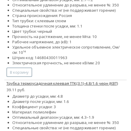
Относительное удлинение до разрыва, не менее %: 350
Специальные свойства: нг (не поддерживает горение)
Страна происхождения: Россия
Тип трубки: с клеевым слоем
Толщина стенки после усадки, мм: 1.1
Цвет трубки: черный
Прочность на растяжение, не менее Мпа: 10
Рабочее напряжение, до (кВ): 1
Удельное объемное электрическое сопротивление, Ом/
см: 10¹⁴
Штрих-код: 14680430011963
Электрическая прочность, не менее кВ/мм: 20
В корзину
Трубка термоусадочная клеевая ТТК(3:1)-4.8/1.6 черн (КВТ)
39.11 руб.
Диаметр до усадки, мм: 4.8
Диаметр после усадки, мм: 1.6
Коэффициент усадки: 3
Материал: полиолефин
Оптимальный диапазон усадки, мм: 4.3–1.9
Относительное удлинение до разрыва, не менее %: 350
Специальные свойства: нг (не поддерживает горение)