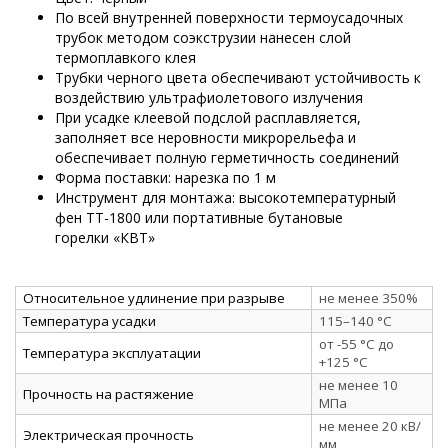
По всей внутренней поверхности термоусадочных
трубок методом соэкструзии нанесен слой
термоплавкого клея
Трубки черного цвета обеспечивают устойчивость к
воздействию ультрафиолетового излучения
При усадке клеевой подслой расплавляется,
заполняет все неровности микрорельефа и
обеспечивает полную герметичность соединений
Форма поставки: нарезка по 1 м
Инструмент для монтажа: высокотемпературный
фен ТТ-1800 или портативные бутановые
горелки «КВТ»
Относительное удлинение при разрыве
не менее 350%
Температура усадки
115–140 °C
от -55 °C до
Температура эксплуатации
+125 °C
не менее 10
Прочность на растяжение
МПа
не менее 20 кВ/
Электрическая прочность
мм