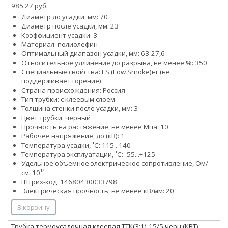
985.27 руб.
Диаметр до усадки, мм: 70
Диаметр после усадки, мм: 23
Коэффициент усадки: 3
Материал: полиолефин
Оптимальный диапазон усадки, мм: 63-27,6
Относительное удлинение до разрыва, не менее %: 350
Специальные свойства:
LS (Low Smoke)
нг (не
поддерживает горение)
Страна происхождения: Россия
Тип трубки: с клеевым слоем
Толщина стенки после усадки, мм: 3
Цвет трубки: черный
Прочность на растяжение, не менее Мпа: 10
Рабочее напряжение, до (кВ): 1
Температура усадки, ˚С: 115...140
Температура эксплуатации, ˚С: -55...+125
Удельное объемное электрическое сопротивление, Ом/
см: 10¹⁴
Штрих-код: 14680430033798
Электрическая прочность, не менее кВ/мм: 20
В корзину
Трубка термоусадочная клеевая ТТК(3:1)-15/5 черн (КВТ)