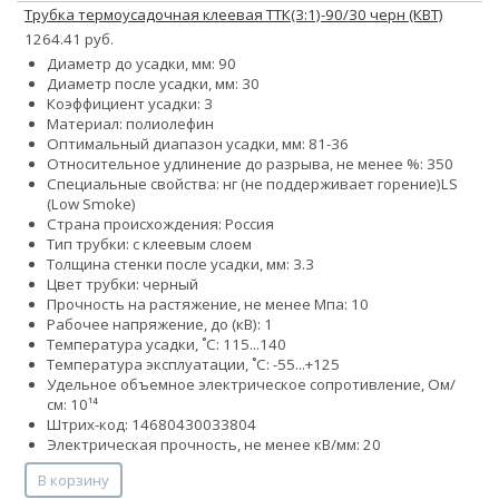
Трубка термоусадочная клеевая ТТК(3:1)-90/30 черн (КВТ)
1264.41 руб.
Диаметр до усадки, мм: 90
Диаметр после усадки, мм: 30
Коэффициент усадки: 3
Материал: полиолефин
Оптимальный диапазон усадки, мм: 81-36
Относительное удлинение до разрыва, не менее %: 350
Специальные свойства:
нг (не поддерживает горение)
LS
(Low Smoke)
Страна происхождения: Россия
Тип трубки: с клеевым слоем
Толщина стенки после усадки, мм: 3.3
Цвет трубки: черный
Прочность на растяжение, не менее Мпа: 10
Рабочее напряжение, до (кВ): 1
Температура усадки, ˚С: 115...140
Температура эксплуатации, ˚С: -55...+125
Удельное объемное электрическое сопротивление, Ом/
см: 10¹⁴
Штрих-код: 14680430033804
Электрическая прочность, не менее кВ/мм: 20
В корзину