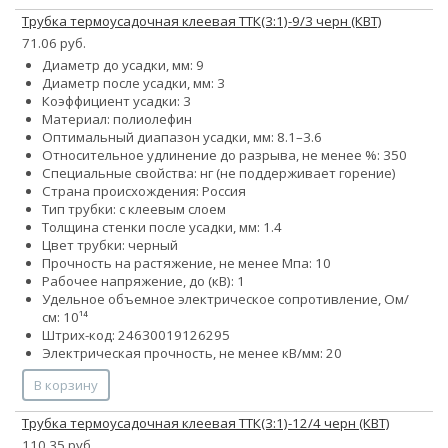
Трубка термоусадочная клеевая ТТК(3:1)-9/3 черн (КВТ)
71.06 руб.
Диаметр до усадки, мм: 9
Диаметр после усадки, мм: 3
Коэффициент усадки: 3
Материал: полиолефин
Оптимальный диапазон усадки, мм: 8.1–3.6
Относительное удлинение до разрыва, не менее %: 350
Специальные свойства: нг (не поддерживает горение)
Страна происхождения: Россия
Тип трубки: с клеевым слоем
Толщина стенки после усадки, мм: 1.4
Цвет трубки: черный
Прочность на растяжение, не менее Мпа: 10
Рабочее напряжение, до (кВ): 1
Удельное объемное электрическое сопротивление, Ом/
см: 10¹⁴
Штрих-код: 24630019126295
Электрическая прочность, не менее кВ/мм: 20
В корзину
Трубка термоусадочная клеевая ТТК(3:1)-12/4 черн (КВТ)
110.35 руб.