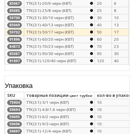
ТТК(3:1)-20/6 черн (КВТ)
20
6
2
85067
ТТК(3:1)-25/8 черн (КВТ)
25
8
2
85085
ТТК(3:1)-30/10 черн (КВТ)
30
10
2
59700
ТТК(3:1)-40/13 черн (КВТ)
40
13
2
85069
ТТК(3:1)-50/17 черн (КВТ)
50
17
2
59702
ТТК(3:1)-60/20 черн (КВТ)
60
20
3
91896
ТТК(3:1)-70/23 черн (КВТ)
70
23
3
84873
ТТК(3:1)-90/30 черн (КВТ)
90
30
3
85087
ТТК(3:1)-120/40 черн (КВТ)
120
40
3
91897
Упаковка
SKU
товарные позиции
кол-во в упаковк
цвет трубки
ТТК(3:1)-3/1 черн (КВТ)
10
75904
ТТК(3:1)-4.8/1.6 черн (КВТ)
10
59694
ТТК(3:1)-6/2 черн (КВТ)
10
59695
ТТК(3:1)-9/3 черн (КВТ)
10
59696
ТТК(3:1)-12/4 черн (КВТ)
10
59697