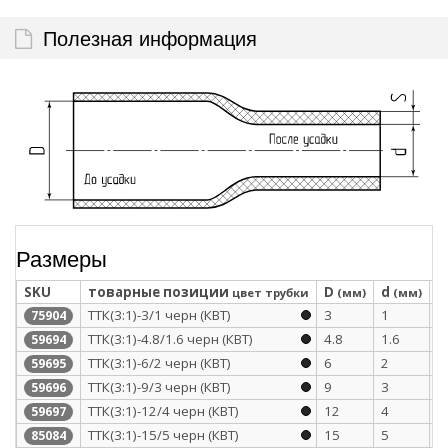
Полезная информация
Размеры
SKU
товарные позиции
D
d
S
цвет трубки
(мм)
(мм)
ТТК(3:1)-3/1 черн (КВТ)
3
1
1
75904
ТТК(3:1)-4.8/1.6 черн (КВТ)
4.8
1.6
1
59694
ТТК(3:1)-6/2 черн (КВТ)
6
2
1
59695
ТТК(3:1)-9/3 черн (КВТ)
9
3
1
59696
ТТК(3:1)-12/4 черн (КВТ)
12
4
1
59697
ТТК(3:1)-15/5 черн (КВТ)
15
5
1
85084