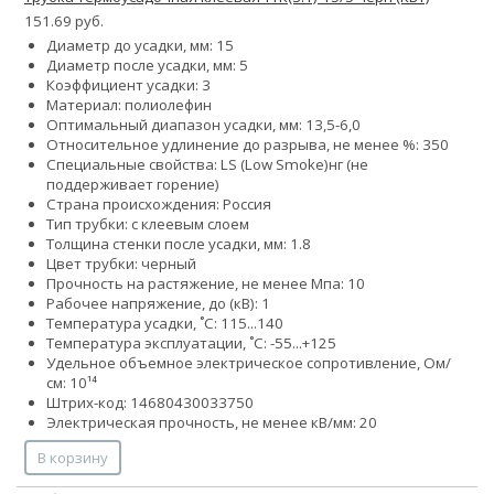
151.69 руб.
Диаметр до усадки, мм: 15
Диаметр после усадки, мм: 5
Коэффициент усадки: 3
Материал: полиолефин
Оптимальный диапазон усадки, мм: 13,5-6,0
Относительное удлинение до разрыва, не менее %: 350
Специальные свойства:
LS (Low Smoke)
нг (не
поддерживает горение)
Страна происхождения: Россия
Тип трубки: с клеевым слоем
Толщина стенки после усадки, мм: 1.8
Цвет трубки: черный
Прочность на растяжение, не менее Мпа: 10
Рабочее напряжение, до (кВ): 1
Температура усадки, ˚С: 115...140
Температура эксплуатации, ˚С: -55...+125
Удельное объемное электрическое сопротивление, Ом/
см: 10¹⁴
Штрих-код: 14680430033750
Электрическая прочность, не менее кВ/мм: 20
В корзину