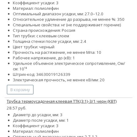
Коэффициент усадки: 3
Материал: полиолефин
Оптимальный диапазон усадки, мм: 27.0–12.0
Относительное удлинение до разрыва, не менее %: 350
Специальные свойства: нг (не поддерживает горение)
Страна происхождения: Россия
Тип трубки: с клеевым слоем
Толщина стенки после усадки, мм: 2.4
Цвет трубки: черный
Прочность на растяжение, не менее Мпа: 10
Рабочее напряжение, до (кВ): 1
Удельное объемное электрическое сопротивление, Ом/
см: 10¹⁴
Штрих-код: 34630019126339
Электрическая прочность, не менее кВ/мм: 20
В корзину
Трубка термоусадочная клеевая ТТК(3:1)-3/1 черн (КВТ)
28.57 руб.
Диаметр до усадки, мм: 3
Диаметр после усадки, мм: 1
Коэффициент усадки: 3
Материал: полиолефин
Оптимальный диапазон усадки, мм: 2.7-1.2