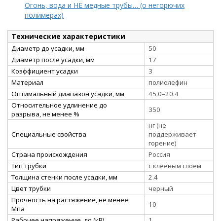
Огонь, вода и НЕ медные трубы… (о негорючих
полимерах)
Технические характеристики
Диаметр до усадки, мм
50
Диаметр после усадки, мм
17
Коэффициент усадки
3
Материал
полиолефин
Оптимальный диапазон усадки, мм
45.0–20.4
Относительное удлинение до
350
разрыва, не менее %
нг (не
Специальные свойства
поддерживает
горение)
Страна происхождения
Россия
Тип трубки
с клеевым слоем
Толщина стенки после усадки, мм
2.4
Цвет трубки
черный
Прочность на растяжение, не менее
10
Мпа
Рабочее напряжение, до (кВ)
1