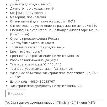
Диаметр до усадки, мм: 20
Диаметр после усадки, мм: 6
Коэффициент усадки: 3
Материал: полиолефин
Оптимальный диапазон усадки, мм: 18-7,2
Относительное удлинение до разрыва, не менее %: 350
Специальные свойства:
нг (не поддерживает горение)
LS
(Low Smoke)
Страна происхождения: Россия
Тип трубки: с клеевым слоем
Толщина стенки после усадки, мм: 2
Цвет трубки: черный
Прочность на растяжение, не менее Мпа: 10
Рабочее напряжение, до (кВ): 1
Температура усадки, ˚С: 115...140
Температура эксплуатации, ˚С: -55...+125
Удельное объемное электрическое сопротивление, Ом/
см: 10¹⁴
Штрих-код: 14680430033767
Электрическая прочность, не менее кВ/мм: 20
В корзину
Трубка термоусадочная клеевая ТТК(3:1)-40/13 черн (КВТ)