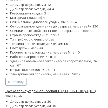
Диаметр до усадки, мм: 12
Диаметр после усадки, мм: 4
Коэффициент усадки: 3
Материал: полиолефин
Оптимальный диапазон усадки, мм: 10.8–4.8
Относительное удлинение до разрыва, не менее %: 350
Специальные свойства: нг (не поддерживает горение)
Страна происхождения: Россия
Тип трубки: с клеевым слоем
Толщина стенки после усадки, мм: 1.6
Цвет трубки: черный
Прочность на растяжение, не менее Мпа: 10
Рабочее напряжение, до (кВ): 1
Удельное объемное электрическое сопротивление, Ом/
см: 10¹⁴
Штрих-код: 24630019126301
Электрическая прочность, не менее кВ/мм: 20
В корзину
Трубка термоусадочная клеевая ТТК(3:1)-30/10 черн (КВТ)
386.29 руб.
Диаметр до усадки, мм: 30
Диаметр после усадки, мм: 10