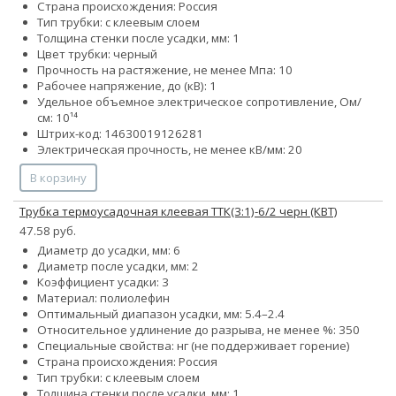
Страна происхождения: Россия
Тип трубки: с клеевым слоем
Толщина стенки после усадки, мм: 1
Цвет трубки: черный
Прочность на растяжение, не менее Мпа: 10
Рабочее напряжение, до (кВ): 1
Удельное объемное электрическое сопротивление, Ом/
см: 10¹⁴
Штрих-код: 14630019126281
Электрическая прочность, не менее кВ/мм: 20
В корзину
Трубка термоусадочная клеевая ТТК(3:1)-6/2 черн (КВТ)
47.58 руб.
Диаметр до усадки, мм: 6
Диаметр после усадки, мм: 2
Коэффициент усадки: 3
Материал: полиолефин
Оптимальный диапазон усадки, мм: 5.4–2.4
Относительное удлинение до разрыва, не менее %: 350
Специальные свойства: нг (не поддерживает горение)
Страна происхождения: Россия
Тип трубки: с клеевым слоем
Толщина стенки после усадки, мм: 1