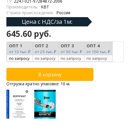
ТУ:
2247-021-97284872-2006
Производитель:
КВТ
Страна происхождения:
Россия
Цена с НДС/за 1м:
645.60 руб.
ОПТ 1
ОПТ 2
ОПТ 3
ОПТ 4
от 10 тыс. ₽
от 25 тыс. ₽
от 50 тыс. ₽
от 100 тыс. ₽
по запросу
по запросу
по запросу
по запросу
Отгрузка кратно упаковке: 10 м.