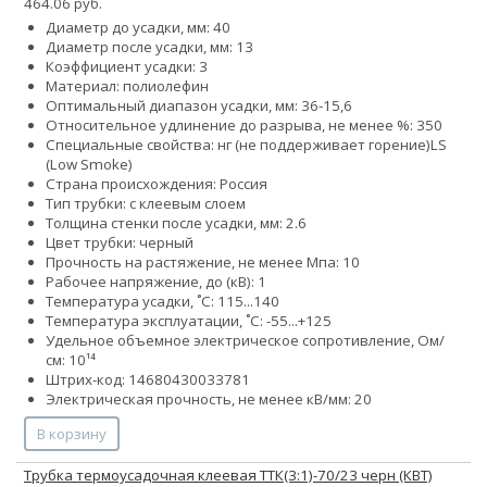
464.06 руб.
Диаметр до усадки, мм: 40
Диаметр после усадки, мм: 13
Коэффициент усадки: 3
Материал: полиолефин
Оптимальный диапазон усадки, мм: 36-15,6
Относительное удлинение до разрыва, не менее %: 350
Специальные свойства:
нг (не поддерживает горение)
LS
(Low Smoke)
Страна происхождения: Россия
Тип трубки: с клеевым слоем
Толщина стенки после усадки, мм: 2.6
Цвет трубки: черный
Прочность на растяжение, не менее Мпа: 10
Рабочее напряжение, до (кВ): 1
Температура усадки, ˚С: 115...140
Температура эксплуатации, ˚С: -55...+125
Удельное объемное электрическое сопротивление, Ом/
см: 10¹⁴
Штрих-код: 14680430033781
Электрическая прочность, не менее кВ/мм: 20
В корзину
Трубка термоусадочная клеевая ТТК(3:1)-70/23 черн (КВТ)