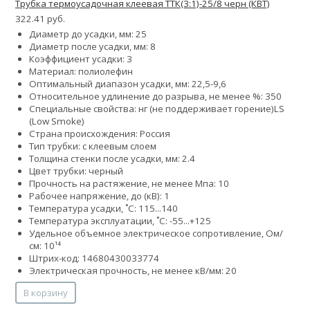
Трубка термоусадочная клеевая ТТК(3:1)-25/8 черн (КВТ)
322.41 руб.
Диаметр до усадки, мм: 25
Диаметр после усадки, мм: 8
Коэффициент усадки: 3
Материал: полиолефин
Оптимальный диапазон усадки, мм: 22,5-9,6
Относительное удлинение до разрыва, не менее %: 350
Специальные свойства:
нг (не поддерживает горение)
LS
(Low Smoke)
Страна происхождения: Россия
Тип трубки: с клеевым слоем
Толщина стенки после усадки, мм: 2.4
Цвет трубки: черный
Прочность на растяжение, не менее Мпа: 10
Рабочее напряжение, до (кВ): 1
Температура усадки, ˚С: 115...140
Температура эксплуатации, ˚С: -55...+125
Удельное объемное электрическое сопротивление, Ом/
см: 10¹⁴
Штрих-код: 14680430033774
Электрическая прочность, не менее кВ/мм: 20
В корзину