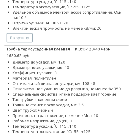
Температура усадки, ˚С: 115...140
Температура эксплуатации, ˚С: -55...+125
Удельное объемное электрическое сопротивление, Ом/
см: 10¹⁴
Штрих-код: 14680430053376
Электрическая прочность, не менее кВ/мм: 20
В корзину
Трубка термоусадочная клеевая ТТК(3:1)-120/40 черн
1680.62 руб.
Диаметр до усадки, мм: 120
Диаметр после усадки, мм: 40
Коэффициент усадки: 3
Материал: полиэтилен
Оптимальный диапазон усадки, мм: 108-48
Относительное удлинение до разрыва, не менее %: 350
Специальные свойства: нг (не поддерживает горение)
Тип трубки: с клеевым слоем
Толщина стенки после усадки, мм: 3.5
Цвет трубки: черный
Прочность на растяжение, не менее Мпа: 10
Рабочее напряжение, до (кВ): 1
Температура усадки, ˚С: 115...140
Температура эксплуатации, ˚С: -55...+125