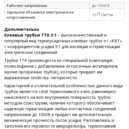
Рабочее напряжение
до 1000 В
Удельное объемное электрическое
14
10
Ом*см
сопротивление
Дополнительно
Клеевые трубки ТТК 3:1
– высококачественный и
популярный вид термоусадочных клеевых трубок от «КВТ»
с коэффициентом усадки 3:1 для изоляции и герметизации
электрических соединений.
Трубки ТТК производятся из специальной композиции
полиолефинов с добавлением нетоксичных антипиренов
(кроме прозрачных трубок), которые придают им
выраженные свойства
негорючести.
Характерной и отличительной особенностью данного вида
трубок является слой термоплавкого клея, равномерно
нанесенного на всю внутреннюю поверхность трубок
методом соэкструзии, наличие которого обеспечивает
надежную герметизацию любых контактных соединений
напряжением до 1000В и придает им дополнительную
механическую прочность после усадки. Расплавляясь и
заполняя все неровности микрорельефа, термоплавкий